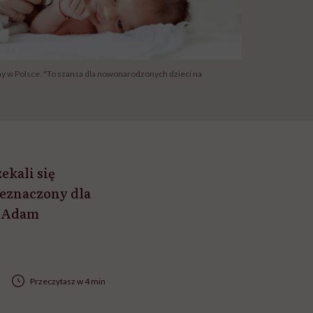
y w Polsce. "To szansa dla nowonarodzonych dzieci na
ekali się
zeznaczony dla
a Adam
Przeczytasz w 4 min