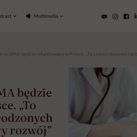
Multimedia
dcast
ek na SMA będzie refundowany w Polsce. „To szansa dla nowo nar
SMA będzie
ce. „To
rodzonych
wy rozwój”