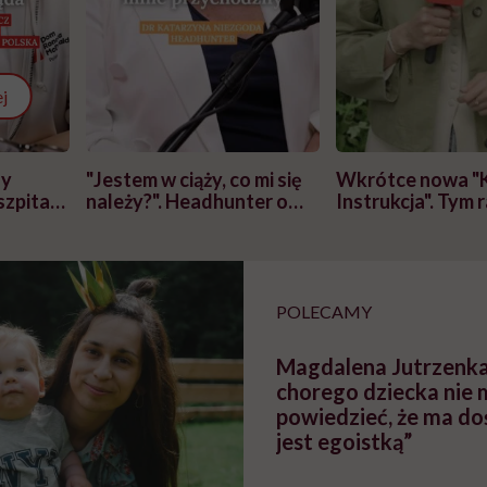
j
zy
"Jestem w ciąży, co mi się
Wkrótce nowa "
szpitalu
należy?". Headhunter o
Instrukcja". Tym 
szkadzać
zmianie pokoleniowej u
atakach paniki. Z
tylko
kobiet w ciąży na rynku
warsztat pacjen
braźni"
pracy
ekspercki
POLECAMY
Magdalena Jutrzenka
chorego dziecka nie
powiedzieć, że ma do
jest egoistką”