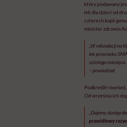
który podawany jest
lek dla dzieci od d
czterech kopii gen
minister zdrowia Ad
„W refundacji na li
lek przeciwko SMA.
szóstego miesięca
– powiedział.
Podkreślił również
Od września ich dop
„Dajemy dostęp do
prawidłowy rozwó