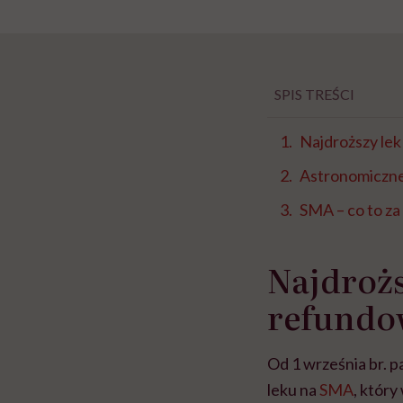
SPIS TREŚCI
Najdroższy le
Astronomiczne
SMA – co to za
Najdrożs
refundo
Od 1 września br. p
leku na
SMA
, któr