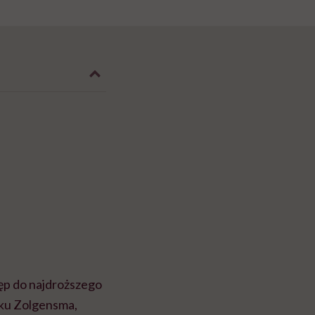
ęp do najdroższego
eku Zolgensma,