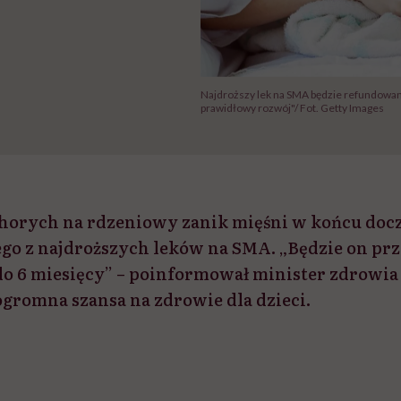
Najdroższy lek na SMA będzie refundowan
prawidłowy rozwój"/ Fot. Getty Images
chorych na rdzeniowy zanik mięśni w końcu docz
ego z najdroższych leków na SMA. „Będzie on pr
do 6 miesięcy” – poinformował minister zdrowi
ogromna szansa na zdrowie dla dzieci.