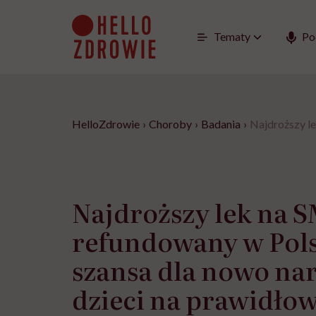
Go
to
content
Tematy
Po
HelloZdrowie
›
Choroby
›
Badania
›
Najdroższy l
Najdroższy lek na 
refundowany w Pols
szansa dla nowo na
dzieci na prawidło