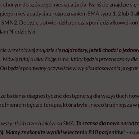
 chorym do szóstego miesiąca życia. Na liście znajdzie się
rugiego miesiąca życia z rozpoznaniem SMA typu 1, 2 lub 3 a
u SMN2. Decyzję potwierdził podczas poniedziałkowej kon
am Niedzielski.
ście wrześniowej znajdzie się
najdroższy, jeżeli chodzi o jedno
 Mówię tutaj o leku Zolgensma, który będzie przeznaczony dla 
. On będzie podawany oczywiście w wyniku stosowania progra
, że badania diagnostyczne dostępne są dla wszystkich n
ełnieniem będzie terapia, która była „nieco trudniejsza w
 wszystkich trzech leków na
SMA
.
To szansa dla nowo narodzo
j. Mamy znakomite wyniki w leczeniu 810 pacjentów
” – pow