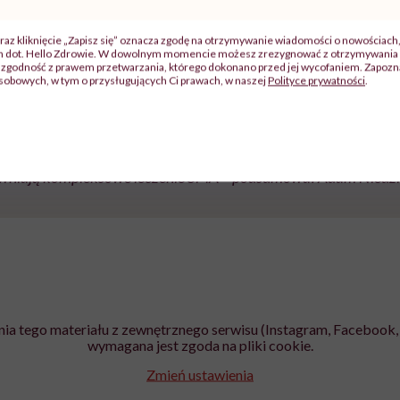
l, która choruje na SMA.
raz kliknięcie „Zapisz się” oznacza zgodę na otrzymywanie wiadomości o nowościach
ch dot. Hello Zdrowie. W dowolnym momencie możesz zrezygnować z otrzymywania 
zgodność z prawem przetwarzania, którego dokonano przed jej wycofaniem. Zapoznaj
eków w Polsce, około 40–50 dzieci, które rodzą się co roku 
sobowych, w tym o przysługujących Ci prawach, w naszej
Polityce prywatności
.
zesne technologie z Funduszu Medycznego (…). Polska znajd
ewniają kompleksowe leczenie SMA – podsumował Adam Niedzie
ia tego materiału z zewnętrznego serwisu (Instagram, Facebook, 
wymagana jest zgoda na pliki cookie.
Zmień ustawienia