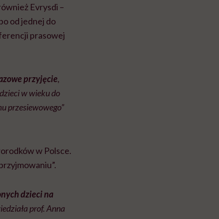
 również Evrysdi –
lbo od jednej do
ferencji prasowej
razowe przyjęcie
,
dzieci w wieku do
mu przesiewowego”
oworodków w Polsce.
 przyjmowaniu”.
nych dzieci na
iedziała prof. Anna