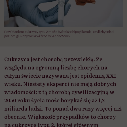
Powikłaniem cukrzycy typu 2 może być także hipoglikemia, czyli zbyt niski
poziom glukozy we krwi źródło: AdobeStock
Cukrzyca jest chorobą przewlekłą. Ze
względu na ogromną liczbę chorych na
całym świecie nazywana jest epidemią XXI
wieku. Niestety eksperci nie mają dobrych
wiadomości: z tą chorobą cywilizacyjną w
2050 roku życia może borykać się aż 1,3
miliarda ludzi. To ponad dwa razy więcej niż
obecnie. Większość przypadków to chorzy
na cukrzycę typu 2, której głównym