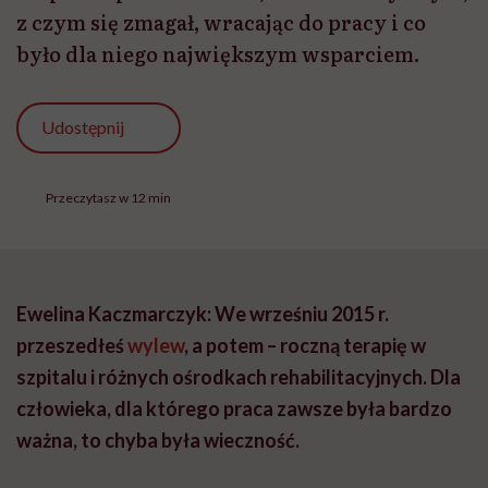
Ewelina Kaczmarczyk: We wrześniu 2015 r.
przeszedłeś
wylew
, a potem – roczną terapię w
szpitalu i różnych ośrodkach rehabilitacyjnych.
Dla
człowieka, dla którego praca zawsze była bardzo
ważna, to chyba była wieczność.
Michał Figurski:
Niekoniecznie, dlatego że ja
wracałem w ogóle do żywych, a nie tylko do
sprawności. Więc przez ten rok starałem się ogarnąć
psychicznie i fizycznie, wrócić powoli do możliwości
realizacji podstawowych potrzeb. Począwszy od
toalety, przez zrobienie sobie jeść, aż po, na końcu,
prowadzenie samochodu. Więc to nie było tak, że to
była tylko rehabilitacja ruchowa. To był powrót do
życia.