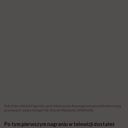
Rok 2016, Michał Figurski z prof. Mariuszem Baumgartem przed konferencją
prasową nt. udaru mózgu/ fot. Marek Ulatowski, MWMedia
Po tym pierwszym nagraniu w telewizji dostałeś
mnóstwo wsparcia od pracodawcy i kolegów z
pracy.
Bez tego wsparcia niczego bym nie zrobił. Bliscy mi
ludzie dawali mi ogromną siłę – najbliższa rodzina,
przyjaciele czy koledzy z pracy, którzy po prostu we
mnie wierzyli. Muszę powiedzieć, że dzisiaj z
perspektywy czasu wiem, że mój powrót do pracy był
najlepszą rehabilitacją, jaką miałem.