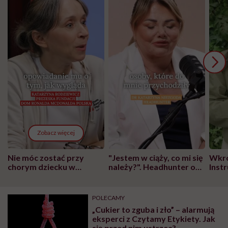
Zobacz więcej
Nie móc zostać przy
"Jestem w ciąży, co mi się
Wkró
chorym dziecku w
należy?". Headhunter o
Inst
szpitalu to tortura.
zmianie pokoleniowej u
atak
"Przeszkadzać w tym
kobiet w ciąży na rynku
wars
może chyba tylko
pracy
eksp
POLECAMY
głupota i brak
„Cukier to zguba i zło” – alarmują
wyobraźni"
eksperci z Czytamy Etykiety. Jak
się przed nim ustrzec?