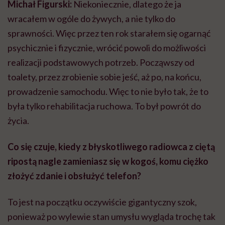
Co się czuje, kiedy z błyskotliwego radiowca z ciętą
ripostą nagle zamieniasz się w kogoś, komu ciężko
złożyć zdanie i obsłużyć telefon?
To jest na początku oczywiście gigantyczny szok,
ponieważ po wylewie stan umysłu wygląda trochę tak
jak po eksplozji bomby pod czaszką. Przez cały ten rok
chciałem wyciszyć ten hałas, który panował w głowie
po wylewie. Na początku huk musi umilknąć, później
człowiek dopiero zaczyna sprzątać powstałe
gruzowisko, a na końcu myśli o jakimkolwiek
meblowaniu.
Zanim przychodzą jakieś refleksje, głębsze myśli, to
musi opaść kurz samego zdarzenia. To nie jest tak, że