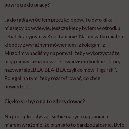
Polegał na tym, żeby rozszyfrować, co chcę
powiedzieć.
Ciężko się było na to zdecydować?
Na początku, słysząc siebie na tych nagraniach,
miałem wrażenie, że brzmiało to bardzo żałośnie. Było
to dla mnie bardzo krępujące. Ale, obracając to
wszystko w żart, bo ten konkurs był żartem,
pomagałem sobie z tym wszystkim poradzić. I ta
autoironia była w pewnym sensie moim wyjściem z
sytuacji, ratunkiem.
Pierwszą audycję po wylewie prowadziłem z Karoliną
Korwin-Piotrowską, której też sporo zawdzięczam.
Mówiła do mnie: „Przestań się mazać i weź się w garść.