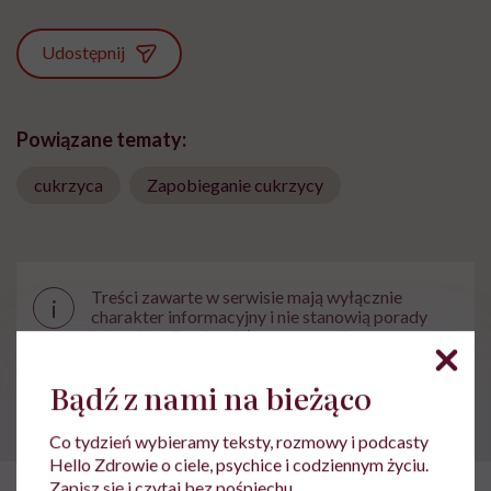
Udostępnij
Powiązane tematy:
cukrzyca
Zapobieganie cukrzycy
Treści zawarte w serwisie mają wyłącznie
i
charakter informacyjny i nie stanowią porady
lekarskiej. Pamiętaj, że w przypadku
problemów ze zdrowiem należy bezwzględnie
skonsultować się z lekarzem.
Bądź z nami na bieżąco
Co tydzień wybieramy teksty, rozmowy i podcasty
Hello Zdrowie o ciele, psychice i codziennym życiu.
Zapisz się i czytaj bez pośpiechu.