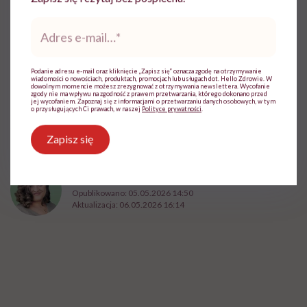
HelloZdrowie
›
Choroby
›
Michał Figurski: „Po wylewie stan u
Adres
e-
Michał Figurski: „Po wylewie
mail
*
stan umysłu wygląda jak po
Podanie adresu e-mail oraz kliknięcie „Zapisz się” oznacza zgodę na otrzymywanie
wiadomości o nowościach, produktach, promocjach lub usługach dot. Hello Zdrowie. W
eksplozji bomby pod czaszką. O
dowolnym momencie możesz zrezygnować z otrzymywania newslettera. Wycofanie
zgody nie ma wpływu na zgodność z prawem przetwarzania, którego dokonano przed
jej wycofaniem. Zapoznaj się z informacjami o przetwarzaniu danych osobowych, w tym
jakiejkolwiek pracy myśli się na
o przysługujących Ci prawach, w naszej
Polityce prywatności
.
samym końcu”
Zapisz się
Ewelina Kaczmarczyk
Opublikowano:
05.05.2026 14:50
Aktualizacja:
06.05.2026 16:14