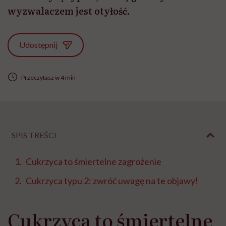
wyzwalaczem jest otyłość.
Udostępnij
Przeczytasz w 4 min
SPIS TREŚCI
Cukrzyca to śmiertelne zagrożenie
Cukrzyca typu 2: zwróć uwagę na te objawy!
Cukrzyca to śmiertelne