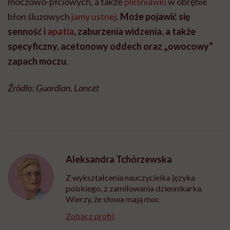
moczowo-płciowych, a także
pleśniawki
w obrębie
błon śluzowych
jamy ustnej
.
Może pojawić się
senność i
apatia
, zaburzenia widzenia, a także
specyficzny, acetonowy oddech oraz „owocowy”
zapach moczu
.
Źródło:
Guardian, Lancet
Aleksandra Tchórzewska
Z wykształcenia nauczycielka języka
polskiego, z zamiłowania dziennikarka.
Wierzy, że słowa mają moc
Zobacz profil