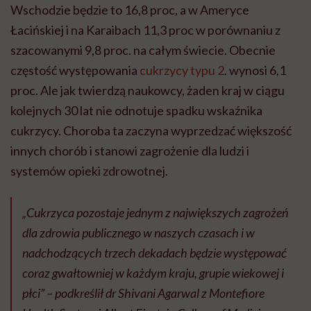
Wschodzie będzie to 16,8 proc, a w Ameryce
Łacińskiej i na Karaibach 11,3 proc w porównaniu z
szacowanymi 9,8 proc. na całym świecie. Obecnie
częstość występowania
cukrzycy typu 2
. wynosi 6,1
proc. Ale jak twierdzą naukowcy, żaden kraj w ciągu
kolejnych 30 lat nie odnotuje spadku wskaźnika
cukrzycy. Choroba ta zaczyna wyprzedzać większość
innych chorób i stanowi zagrożenie dla ludzi i
systemów opieki zdrowotnej.
„Cukrzyca pozostaje jednym z największych zagrożeń
dla zdrowia publicznego w naszych czasach i w
nadchodzących trzech dekadach będzie występować
coraz gwałtowniej w każdym kraju, grupie wiekowej i
płci” – podkreślił dr Shivani Agarwal z Montefiore