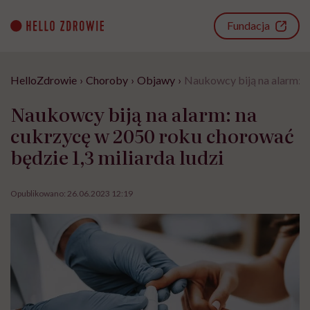
Go
to
Fundacja
content
HelloZdrowie
›
Choroby
›
Objawy
›
Naukowcy biją na alarm: n
Naukowcy biją na alarm: na
cukrzycę w 2050 roku chorować
będzie 1,3 miliarda ludzi
Opublikowano:
26.06.2023 12:19