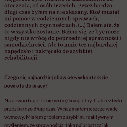
Czego się najbardziej obawiałeś w kontekście
powrotu do pracy?
Na pewno tego, że nie wrócę kompletny. I tak też było
przez bardzo długi czas. Wciąż miałem jeszcze wadę
wymowy. Miałem problem z szybkim, reaktywnym
myśleniem, ze sprawnością, taką najprostszą jak
chodzenie. Więc stawiałem główny nacisk na to, żeby
się przede wszystkim uniezależnić.
Najgorsze było właśnie to
uzależnienie
od otoczenia,
od osób trzecich. Przez bardzo długi czas byłem na nie
skazany. Ktoś musiał mi pomóc w codziennych
sprawach, codziennych czynnościach.
Przed udarem prowadziłem program publicystyczny i