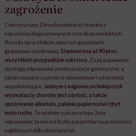
zagrożenie
Cukrzyca typu 2 (insulinozależna) to jedna z
najczęściej diagnozowanych chorób przewlekłych.
Rozwija się w efekcie zaburzeń gospodarki
glukozowo-insulinowej.
Stanowi ona aż 90 proc.
wszystkich przypadków cukrzycy
. Za jej pojawienie
się mogą odpowiadać predyspozycje genetyczne, a
także rozmaite czynniki środowiskowe i schorzenia
współistniejące.
Jednym z najpowszechniejszych
wyzwalaczy choroby jest otyłość, a także
spożywanie alkoholu, palenie papierosów i zbyt
mało ruchu
. To właśnie cukrzyca typu 2 ma
odpowiadać za wzrost liczby pacjentów na przestrzeni
najbliższych kilkudziesięciu lat.