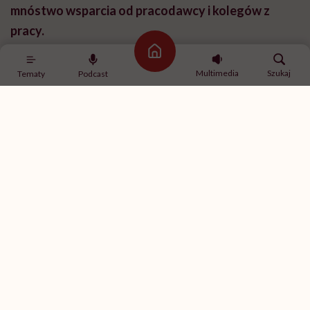
Ze względu na to wsparcie?
Strona główna
Z jednej strony to pozytywne wsparcie, czyli jakiś
Multimedia
Szukaj
Tematy
Podcast
margines tolerancji na moje warunki fizyczne. Z
drugiej strony to był cały czas bardzo silny bodziec,
żeby być coraz lepszym. Radio to jest, po pierwsze,
dobra dykcja, po drugie: odpowiednie warunki
głosowe, ale przede wszystkim to jest bystrość
umysłu. To bardzo szybkie medium i tam nie ma czasu
na długie przerwy, zastanowienia, szczególnie kiedy
się z kimś prowadzi audycję. Bo ta tak zwana radiowa
cięta riposta polega na bardzo, bardzo szybkim
przemyśleniu tematu, znalezieniu jakiejś pointy. A
umysł po udarze bardzo zwalnia.