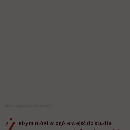
Michał Figurski /fot. MW Media
Ż
ebym mógł w ogóle wejść do studia
nagraniowego, trzech facetów musiało
mnie znieść. Później mi ktoś pomógł dojść do
fotela, na którym siedziałem i prowadziłem
swoje rozmowy. Miałem problemy z
przeczytaniem tekstu z promptera, bo leciał
za szybko i był za daleko. Bałem się, że to
wszystko zostanie. Bałem się, że być może
nigdy nie wrócę do poprzedniej sprawności i
samodzielności – tak początki swojego