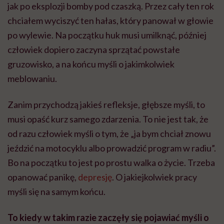
od razu człowiek myśli o tym, że „ja bym chciał znowu
jeździć na motocyklu albo prowadzić program w radiu”.
Bo na początku to jest po prostu walka o życie. Trzeba
opanować panikę,
depresję
. O jakiejkolwiek pracy
myśli się na samym końcu.
To kiedy w takim razie zaczęły się pojawiać myśli o
powrocie do pracy?
Ja do radia wróciłem przez kolegów. To było kilka
miesięcy po wylewie, jeszcze kiedy byłem w ośrodku
rehabilitacyjnym w Konstancinie. Na początku miałem
kłopoty z wyraźnym mówieniem i z kolegami z
Muzo.fm wpadliśmy na pomysł, żeby wykorzystać tę
moją niewyraźną mowę. Prowadziłem konkurs, który
nazywał się „BLA-BLA-BLA czyli co mówi Figurski”.