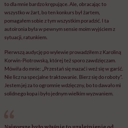
Nie licz na specjalne traktowanie. Bierz się do roboty”.
Jestem jej za to ogromnie wdzięczny, bo to dawało mi
solidnego kopa i było jednym wielkim wyzwaniem.
Najgorsze było właśnie to uzależnienie od
otoczenia, od osób trzecich. Przez bardzo
długi czas byłem na nie skazany. Ktoś musiał
mi pomóc w codziennych sprawach,
codziennych czynnościach. (...) Bałem się, że
to wszystko zostanie. Bałem się, że być może
nigdy nie wrócę do poprzedniej sprawności i
samodzielności. Ale to mnie też najbardziej
napędzało i nakręcało do szybkiej
rehabilitacji