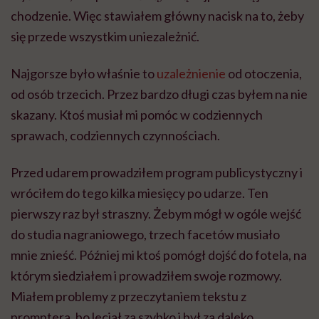
wróciłem do tego kilka miesięcy po udarze. Ten
pierwszy raz był straszny. Żebym mógł w ogóle wejść
do studia nagraniowego, trzech facetów musiało
mnie znieść. Później mi ktoś pomógł dojść do fotela, na
którym siedziałem i prowadziłem swoje rozmowy.
Miałem problemy z przeczytaniem tekstu z
promptera, bo leciał za szybko i był za daleko.
Bałem się, że to wszystko zostanie. Bałem się, że być
może nigdy nie wrócę do poprzedniej sprawności i
samodzielności. Ale to mnie też najbardziej napędzało
i nakręcało do szybkiej rehabilitacji.