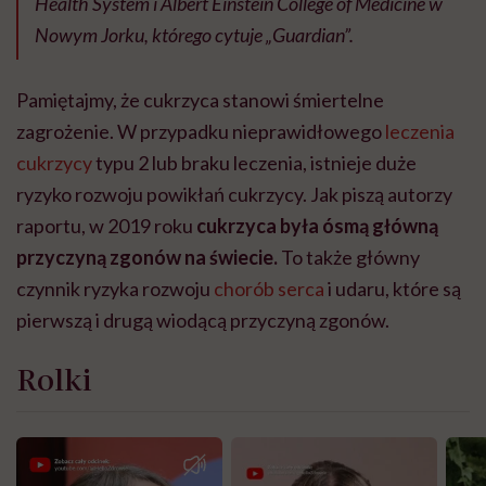
Health System i Albert Einstein College of Medicine w
Nowym Jorku, którego cytuje „Guardian”.
Pamiętajmy, że cukrzyca stanowi śmiertelne
zagrożenie. W przypadku nieprawidłowego
leczenia
cukrzycy
typu 2 lub braku leczenia, istnieje duże
ryzyko rozwoju powikłań cukrzycy. Jak piszą autorzy
raportu, w 2019 roku
cukrzyca była ósmą główną
przyczyną zgonów na świecie.
To także główny
czynnik ryzyka rozwoju
chorób serca
i udaru, które są
pierwszą i drugą wiodącą przyczyną zgonów.
Rolki