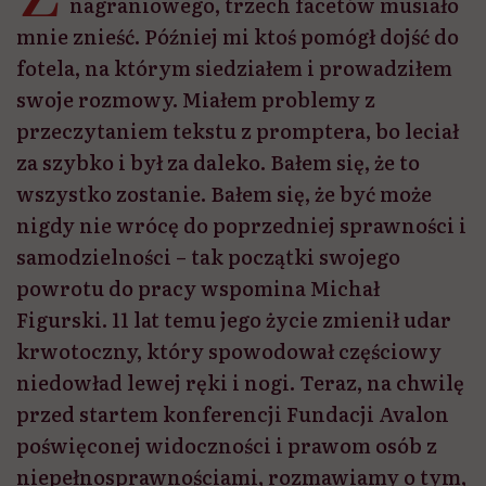
powrotu do pracy wspomina Michał
Figurski. 11 lat temu jego życie zmienił udar
krwotoczny, który spowodował częściowy
niedowład lewej ręki i nogi. Teraz, na chwilę
przed startem konferencji Fundacji Avalon
poświęconej widoczności i prawom osób z
niepełnosprawnościami, rozmawiamy o tym,
z czym się zmagał, wracając do pracy i co
było dla niego największym wsparciem.
Udostępnij
Przeczytasz w 12 min