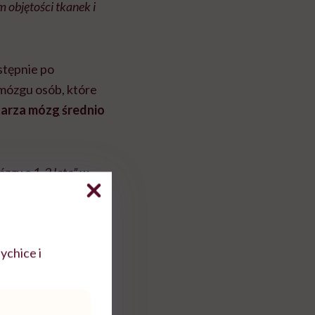
 objętości tkanek i
stępnie po
 mózgu osób, które
tarza móz
g
średnio
zgu o 1-2 lata” w
ychice i
 wyjściowego” –