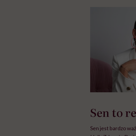
w tym może chyba 
głupota i brak wyo
Sen to r
Sen jest bardzo wa