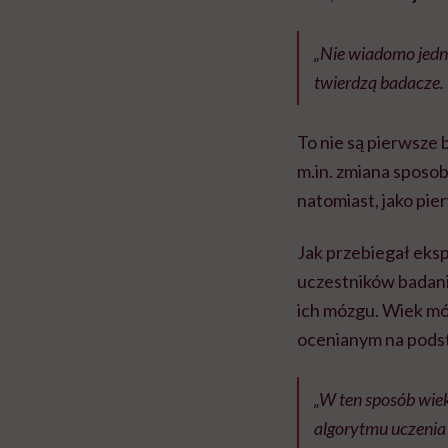
„Nie wiadomo jedna
twierdzą badacze.
To nie są pierwsze 
m.in. zmiana sposob
natomiast, jako pi
Jak przebiegał eks
uczestników badani
ich mózgu. Wiek mó
ocenianym na pods
„W ten sposób wie
algorytmu uczenia