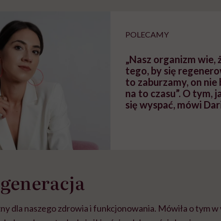
tylko
kobiet w ciąży na rynku
warsztat pacjen
braźni"
pracy
ekspercki
POLECAMY
„Nasz organizm wie, ż
tego, by się regenero
to zaburzamy, on nie 
na to czasu”. O tym, j
się wyspać, mówi Da
egeneracja
żny dla naszego zdrowia i funkcjonowania. Mówiła o tym w