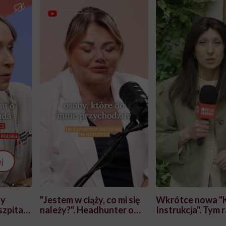
j
zy
"Jestem w ciąży, co mi się
Wkrótce nowa "
szpitalu
należy?". Headhunter o
Instrukcja". Tym 
szkadzać
zmianie pokoleniowej u
atakach paniki. Z