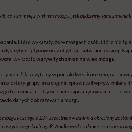
k, co stanie się z wiekiem mózgu, jeśli będziemy sami zmieniali
badania, które wykazały, że w mózgach osób, które nie śpi
u dystrybucji płynów oraz objętości substancji szarej. Na
erwsze, wykazało
wpływ tych zmian na wiek mózgu.
peryment? Jak czytamy w portalu
livescience.com
, naukowcy
a na cztery grupy, a następnie sprawdzali wpływ zmiany d
zgu to różnica między wiekiem zapisanym w akcie urodzeni
tawie danych z obrazowania mózgu.
k mózgu każdego z 134 uczestników badania określony został dz
 maszynowego brainageR. Analizował on dane z rezonansu ma