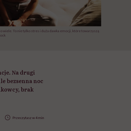
o wiele. To nie tylko stres i duża dawka emocji, które towarzyszą
tock
cje. Na drugi
Ale bezsenna noc
aukowcy, brak
Przeczytasz w 4 min