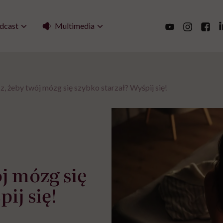
Multimedia
dcast
z, żeby twój mózg się szybko starzał? Wyśpij się!
ój mózg się
ij się!