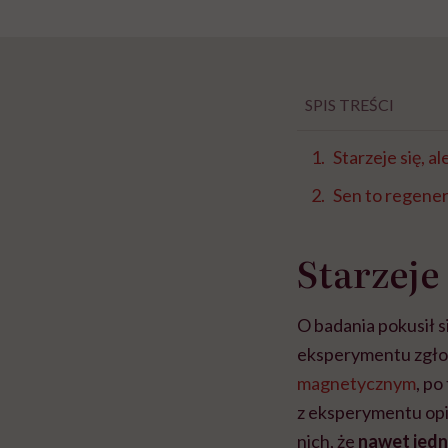
SPIS TREŚCI
Starzeje się, a
Sen to regener
Starzeje 
O badania pokusił s
eksperymentu zgłosi
magnetycznym
, po
z eksperymentu opi
nich, że
nawet jedn