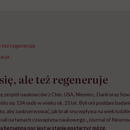
le też regeneruje
acja
się, ale też regeneruje
ię zespół naukowców z Chin, USA, Niemiec, Danii oraz Szwa
ło się 134 osób w wieku ok. 25 lat. Byli oni poddani badan
 to, aby zaobserwować, jak brak snu wpływa na wiek ludzk
sali na łamach czasopisma naukowego „Journal of Neurosc
a bezsenna noc jest w stanie postarzyć mózg.