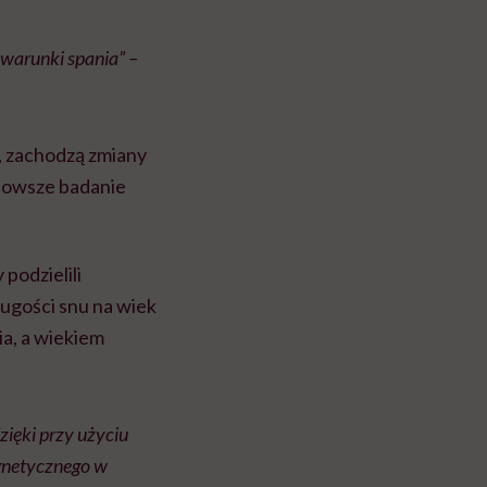
 warunki spania” –
ą, zachodzą zmiany
jnowsze badanie
 podzielili
ługości snu na wiek
a, a wiekiem
ięki przy użyciu
gnetycznego w