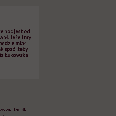
cko-
dlaczego to błędne
swój organizm"
myślenie
e noc jest od
wał. Jeżeli my
będzie miał
ak spać, żeby
ria Łukowska
 wywiadzie dla