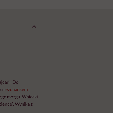
jcarii. Do
iu
rezonansem
iego mózgu. Wnioski
ience”. Wynika z