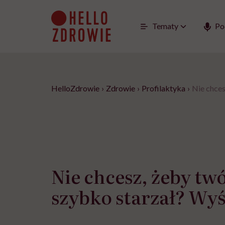
Go
to
content
Tematy
Po
HelloZdrowie
›
Zdrowie
›
Profilaktyka
›
Nie chces
Nie chcesz, żeby tw
szybko starzał? Wyśp