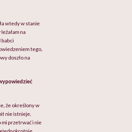
yła wtedy w stanie
 leżałam na
 babci
powiedzeniem tego,
owy doszło na
e wypowiedzieć
e, że określony w
t nie istnieje.
 mi przetrwać i nie
niejednokrotnie