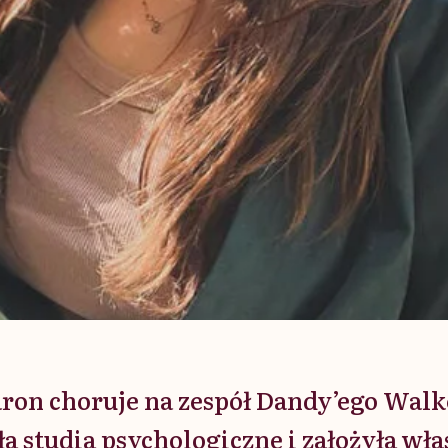
aron choruje na zespół Dandy’ego Wal
a studia psychologiczne i założyła wł