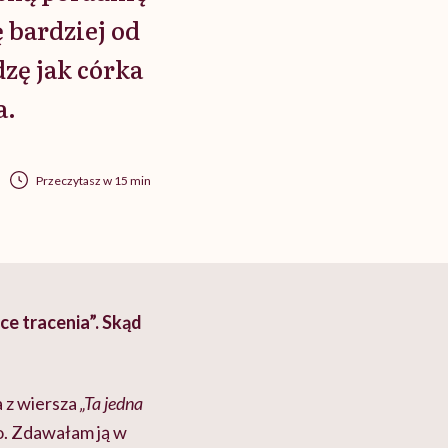
 bardziej od
dzę jak córka
a.
Przeczytasz w 15 min
ce tracenia”. Skąd
a z wiersza
„Ta jedna
o. Zdawałam ją w