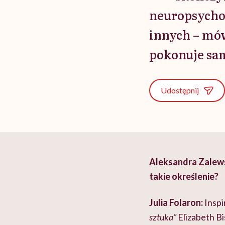
neuropsychol
innych – mów
pokonuje sam
Udostępnij
Aleksandra Zalewsk
takie określenie?
Julia Folaron:
Inspi
sztuka”
Elizabeth Bi