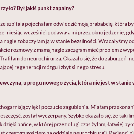
zyło? Był jakiś punkt zapalny?
u ze szpitala pojechałam odwiedzić moją prababcię, która b
ze miesiąc wcześniej podawała mi przez okno jedzenie, gdy
a nagle zobaczyłam ją w stanie bezsilności. Wracałyśmy od
akcie rozmowy z mamą nagle zaczęłam mieć problem z wy
 Trafiłam do neurochirurga. Okazało się, że do zaburzeń m
jącej regeneracji mózgu i zbyt silnego stresu.
ewczyna, u progu nowego życia, która nie jest w stani
ogarniający lęk i poczucie zagubienia. Miałam przekonani
ieszczęść, został wyczerpany. Szybko okazało się, że taki limi
 dzięki bańce, w której przez długi czas żyłam, łatwiej było
jest częstym gościem na oddziale neurochirurgii. Pacjenci 