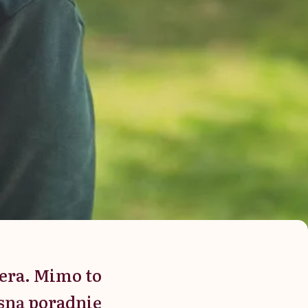
kera. Mimo to
asną poradnię