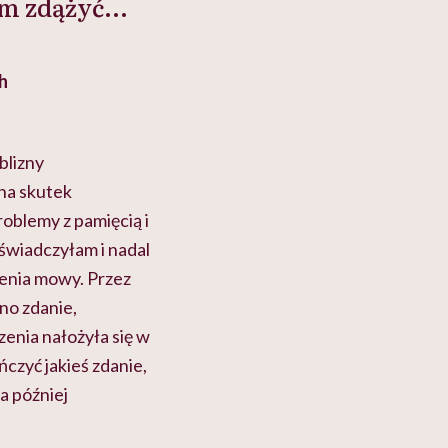
m zdążyć...
h
blizny
 na skutek
oblemy z pamięcią i
świadczyłam i nadal
enia mowy. Przez
no zdanie,
zenia nałożyła się w
ńczyć jakieś zdanie,
a później