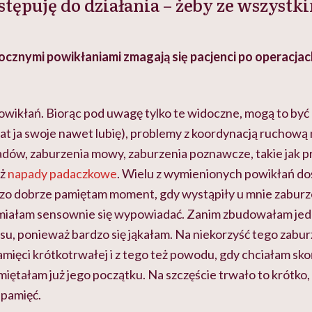
stępuję do działania – żeby ze wszystki
docznymi powikłaniami zmagają się pacjenci po operacjac
wikłań. Biorąc pod uwagę tylko te widoczne, mogą to być 
at ja swoje nawet lubię), problemy z koordynacją ruchową
dów, zaburzenia mowy, zaburzenia poznawcze, takie jak pr
eż
napady padaczkowe
. Wielu z wymienionych powikłań do
zo dobrze pamiętam moment, gdy wystąpiły u mnie zaburz
umiałam sensownie się wypowiadać. Zanim zbudowałam jed
u, ponieważ bardzo się jąkałam. Na niekorzyść tego zabur
amięci krótkotrwałej i z tego też powodu, gdy chciałam sko
miętałam już jego początku. Na szczęście trwało to krótko, 
 pamięć.