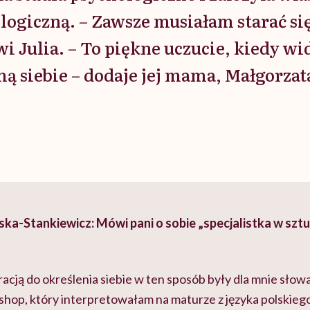
ogiczną. – Zawsze musiałam starać się
i Julia. – To piękne uczucie, kiedy wi
ą siebie – dodaje jej mama, Małgorzat
a-Stankiewicz: Mówi pani o sobie „specjalistka w sztu
racją do określenia siebie w ten sposób były dla mnie słow
shop, który interpretowałam na maturze z języka polskieg