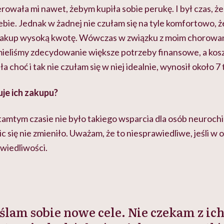
rowała mi nawet, żebym kupiła sobie perukę. I był czas, ż
ebie. Jednak w żadnej nie czułam się na tyle komfortowo, 
 zakup wysoką kwotę. Wówczas w związku z moim chorowa
eliśmy zdecydowanie większe potrzeby finansowe, a koszt 
 choć i tak nie czułam się w niej idealnie, wynosił około 7 
je ich zakupu?
tamtym czasie nie było takiego wsparcia dla osób neurochi
ic się nie zmieniło. Uważam, że to niesprawiedliwe, jeśli w
awiedliwości.
am sobie nowe cele. Nie czekam z ich 