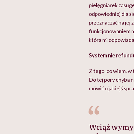
pielęgniarek zasuge
odpowiedniej dla si
przeznaczać na jej
funkcjonowaniem mi
która mi odpowiadała
System nie refundu
Z tego, co wiem, w 
Do tej pory chyba n
mówić o jakiejś spr
Wciąż wymyśl