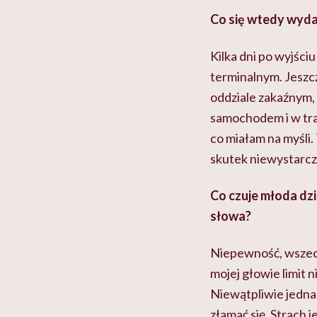
Co się wtedy wydar
Kilka dni po wyjści
terminalnym. Jeszc
oddziale zakaźnym, 
samochodem i w tr
co miałam na myśli.
skutek niewystarcza
Co czuje młoda dzi
słowa?
Niepewność, wszech
mojej głowie limit n
Niewątpliwie jednak
złamać się. Strach 