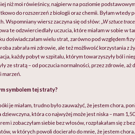
iej niż moi rówieśnicy, najpierw na poziomie podstawowym
owo do rozszerzeń z biologii oraz chemii. Byłam wtedy po
h. Wspomniany wiersz zaczyna się od słów:
„W sztuce tracen
owa te odzwierciedlały uczucia, które miałam w sobie w t
 doświadczałam wielu strat, zarówno pod względem fizyc
ba zabrała mi zdrowie, ale też możliwość korzystania z ż
cja, każdy pobyt w szpitalu, którym towarzyszyły ból i ni
ły ze stratą – od poczucia normalności, przez zdrowie, aż 
ji marzeń.
m symbolem tej straty?
óki je miałam, trudno było zauważyć, że jestem chora, p
a dziewczyna, która co najwyżej może jest niska – mam 1,5
rem i zobaczyłam siebie bez włosów, rozpłakałam się z bezs
tów, w których powoli docierało do mnie, że jestem chora.