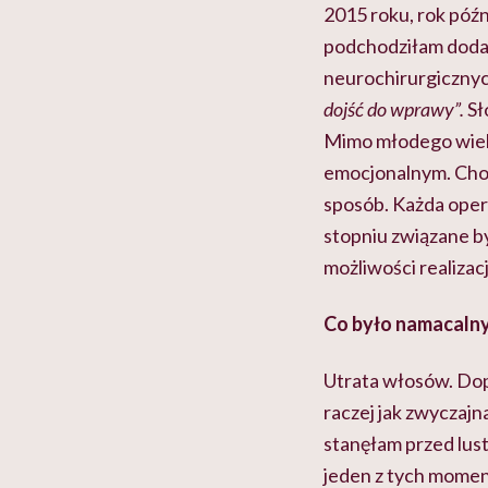
2015 roku, rok późn
podchodziłam dodatk
neurochirurgicznyc
dojść do wprawy”.
Sł
Mimo młodego wieku
emocjonalnym. Choro
sposób. Każda opera
stopniu związane by
możliwości realizac
Co było namacalny
Utrata włosów. Dop
raczej jak zwyczajn
stanęłam przed lust
jeden z tych momen