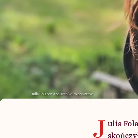
Julia Folaron /fot. archiwum prywatne
J
ulia Fol
skończył