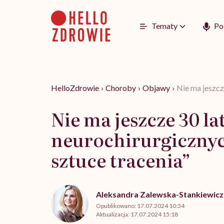
Go
to
content
Tematy
Po
HelloZdrowie
›
Choroby
›
Objawy
›
Nie ma jeszcze
Nie ma jeszcze 30 lat
neurochirurgicznych
sztuce tracenia”
Aleksandra Zalewska-Stankiewicz
Opublikowano:
17.07.2024 10:34
Aktualizacja:
17.07.2024 15:18