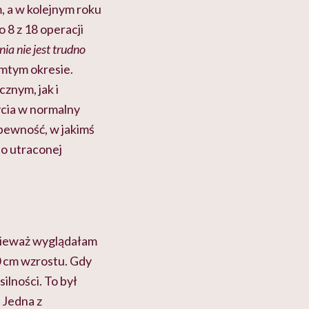
, a w kolejnym roku
 8 z 18 operacji
ia nie jest trudno
amtym okresie.
znym, jak i
ycia w normalny
epewność, w jakimś
do utraconej
onieważ wyglądałam
0 cm wzrostu. Gdy
ilności. To był
 Jedna z