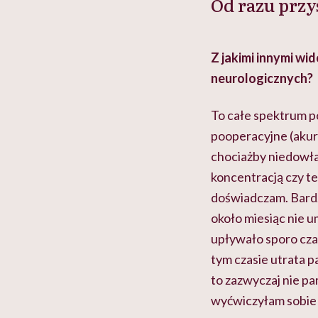
Od razu przy
Z jakimi innymi wi
neurologicznych?
To całe spektrum po
pooperacyjne (akur
chociażby niedowła
koncentracją czy t
doświadczam. Bard
około miesiąc nie 
upływało sporo czas
tym czasie utrata p
to zazwyczaj nie pa
wyćwiczyłam sobie