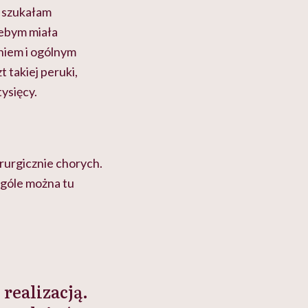
e szukałam
żebym miała
niem i ogólnym
takiej peruki,
tysięcy.
rurgicznie chorych.
 ogóle można tu
realizacją.