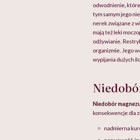
odwodnienie, które
tym samym jego nie
nerek związane z w
mają też leki moczo
odżywianie. Restryk
organizmie. Jego w
wypijania dużych il
Niedobó
Niedobór magnezu
konsekwencje dla z
nadmierna kurc