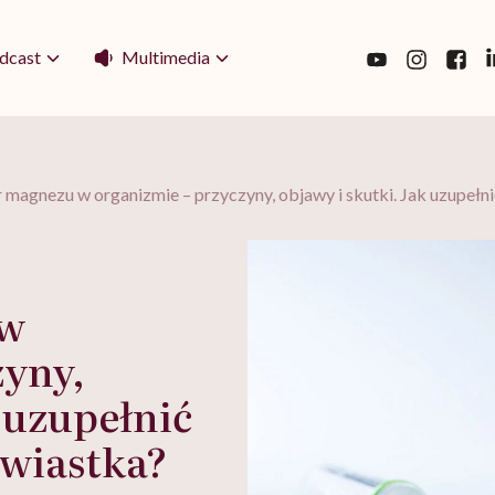
Multimedia
dcast
magnezu w organizmie – przyczyny, objawy i skutki. Jak uzupełni
 w
zyny,
k uzupełnić
rwiastka?