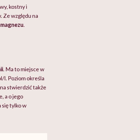
y, kostny i
. Ze względu na
r magnezu
.
ii
. Ma to miejsce w
l/l. Poziom określa
na stwierdzić także
, a o jego
się tylko w