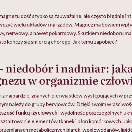
szkadzać
zmianie pokoleniowej u
atakach paniki. Z
tylko
kobiet w ciąży na rynku
warsztat pacjen
braźni"
pracy
ekspercki
agnezu dość szybko są zauważalne, ale często błędnie in
yczyć wielu układów i narządów. Magnez ma bowiem wpły
y, nerwowy, a nawet pokarmowy. Skutkiem niedoboru ma
ęsto kończy się śmiercią chorego. Jak temu zapobiec?
 niedobór i nadmiar: jaka
gnezu w organizmie człow
 z najbardziej znanych pierwiastków występujących w prz
ym należy do grupy berylowców. Dzięki swoim właściwoś
szość funkcji życiowych
i wydolność poszczególnych ukł
kształtowanie elementów tkanek i błon komórkowych. Jak
w przemianach metabolicznych białek, węglowodanów, lipi