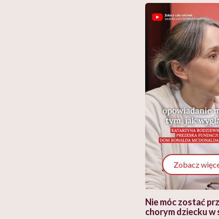
Zobacz więce
 i miał
Najlepsza dieta wydaje się
Nie móc zostać pr
 lekko
banalna, a może
chorym dziecku w 