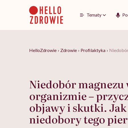
Go
to
content
Tematy
Po
HelloZdrowie
›
Zdrowie
›
Profilaktyka
›
Niedobór 
Niedobór magnezu
organizmie – przyc
objawy i skutki. Ja
niedobory tego pie