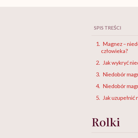
SPIS TREŚCI
Magnez – niedo
człowieka?
Jak wykryć ni
Niedobór magn
Niedobór magn
Jak uzupełnić
Rolki