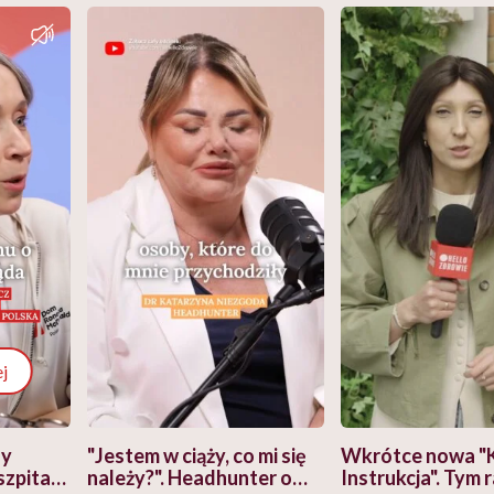
j
zy
"Jestem w ciąży, co mi się
Wkrótce nowa "
szpitalu
należy?". Headhunter o
Instrukcja". Tym 