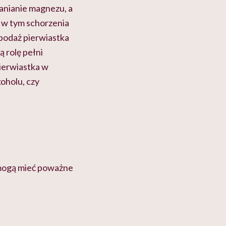
anianie magnezu, a
 w tym schorzenia
podaż pierwiastka
 rolę pełni
pierwiastka w
oholu, czy
 mogą mieć poważne