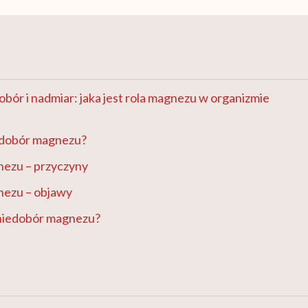
bór i nadmiar: jaka jest rola magnezu w organizmie
edobór magnezu?
ezu – przyczyny
ezu – objawy
 niedobór magnezu?