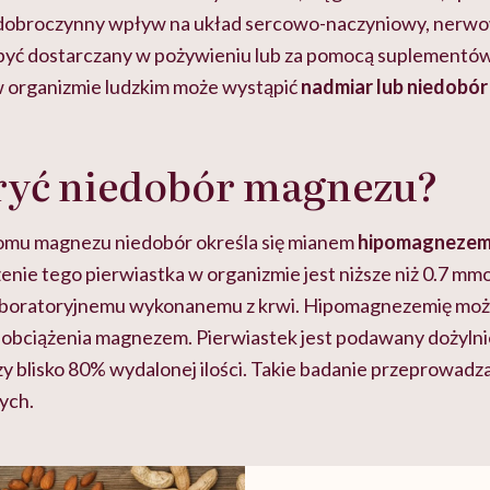
dobroczynny wpływ na układ sercowo-naczyniowy, nerwow
yć dostarczany w pożywieniu lub za pomocą suplementów
 organizmie ludzkim może wystąpić
nadmiar lub niedobó
ryć niedobór magnezu?
omu magnezu niedobór określa się mianem
hipomagnezem
nie tego pierwiastka w organizmie jest niższe niż 0.7 mmo
 laboratoryjnemu wykonanemu z krwi. Hipomagnezemię moż
 obciążenia magnezem. Pierwiastek jest podawany dożylnie
 blisko 80% wydalonej ilości. Takie badanie przeprowadza 
ych.