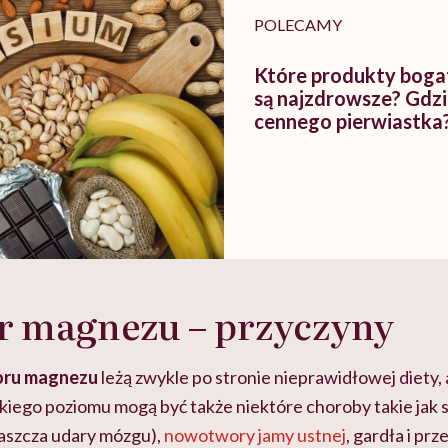
POLECAMY
Które produkty bog
są najzdrowsze? Gdzi
cennego pierwiastka
r magnezu – przyczyny
oru magnezu
leżą zwykle po stronie nieprawidłowej diety,
kiego poziomu mogą być także niektóre choroby takie jak 
aszcza udary mózgu),
nowotwory jamy ustnej
, gardła i prz