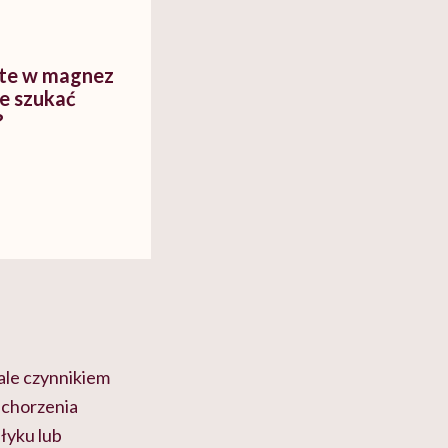
ate w magnez
e szukać
?
 ale czynnikiem
schorzenia
ełyku lub