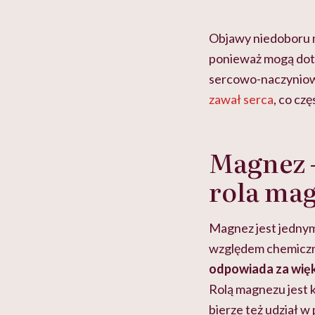
ie”
zapobiegać nowotworom
to tortura. "Prze
w tym może chyba 
głupota i brak wyo
Objawy niedoboru m
ponieważ mogą dot
sercowo-naczyniow
zawał serca
, co cz
Magnez –
rola ma
Magnez jest jednym
względem chemiczn
odpowiada za więk
Rolą magnezu jest 
bierze też udział 