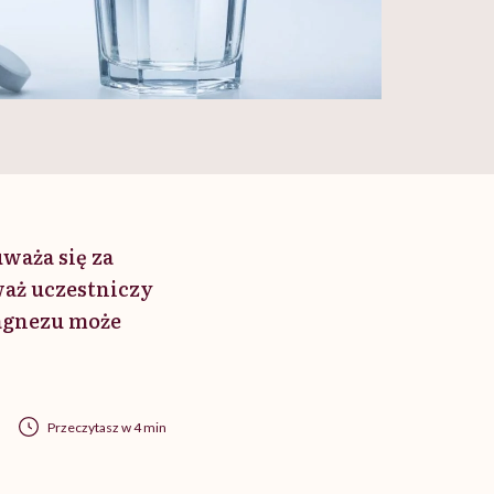
waża się za
aż uczestniczy
agnezu może
Przeczytasz w 4 min