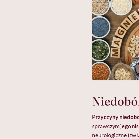
Niedobó
Przyczyny niedob
sprawczym jego nis
neurologiczne (zwł