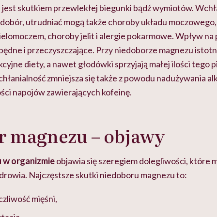
 jest skutkiem przewlekłej biegunki bądź wymiotów. Wchł
dobór, utrudniać mogą także choroby układu moczowego,
ielomoczem, choroby jelit i alergie pokarmowe. Wpływ na 
pędne i przeczyszczające. Przy niedoborze magnezu istotną
cyjne diety, a nawet głodówki sprzyjają małej ilości tego 
chłanialność zmniejsza się także z powodu nadużywania alk
ości napojów zawierających kofeinę.
r magnezu – objawy
 w organizmie
objawia się szeregiem dolegliwości, które
drowia. Najczęstsze skutki niedoboru magnezu to:
zliwość mięśni,