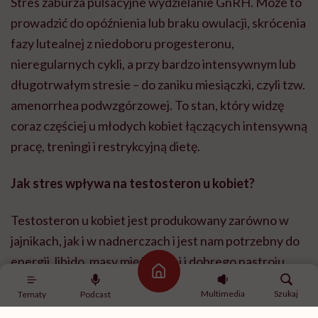
Stres zaburza pulsacyjne wydzielanie GnRH. Może to
prowadzić do opóźnienia lub braku owulacji, skrócenia
fazy lutealnej z niedoboru progesteronu,
nieregularnych cykli, a przy bardzo intensywnym lub
długotrwałym stresie – do zaniku miesiączki, czyli tzw.
amenorrhea podwzgórzowej. To stan, który widzę
coraz częściej u młodych kobiet łączących intensywną
pracę, treningi i restrykcyjną dietę.
Jak stres wpływa na testosteron u kobiet?
Testosteron u kobiet jest produkowany zarówno w
jajnikach, jak i w nadnerczach i jest nam potrzebny do
energii, libido, masy mięśniowej i dobrego nastroju.
Strona główna
Przy przewlekłym stresie jego poziom zazwyczaj
Multimedia
Szukaj
Tematy
Podcast
spada. Ale u kobiet z PCOS mechanizm bywa