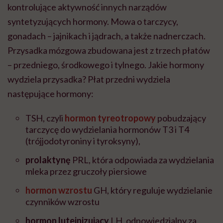
kontrolujące aktywność innych narządów
syntetyzujących hormony. Mowa o tarczycy,
gonadach – jajnikach i jądrach, a także nadnerczach.
Przysadka mózgowa zbudowana jest z trzech płatów
– przedniego, środkowego i tylnego. Jakie hormony
wydziela przysadka? Płat przedni wydziela
następujące hormony:
TSH, czyli
hormon tyreotropowy
pobudzający
tarczycę do wydzielania hormonów T3 i T4
(trójjodotyroniny i tyroksyny),
prolaktynę
PRL, która odpowiada za wydzielania
mleka przez gruczoły piersiowe
hormon wzrostu
GH, który reguluje wydzielanie
czynników wzrostu
hormon luteinizujący
LH, odpowiedzialny za