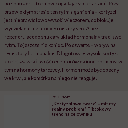
poziom rano, stopniowo opadający przez dzień. Przy
przewlekłym stresie ten rytm się zmienia – kortyzol
jest nieprawidłowo wysoki wieczorem, co blokuje
wydzielanie melatoniny i niszczy sen. A bez
regenerującego snu cały układ hormonalny traci swój
rytm. To jeszcze nie koniec. Po czwarte – wpływ na
receptory hormonalne. Długotrwale wysoki kortyzol
zmniejsza wrażliwość receptorów na inne hormony, w
tym na hormony tarczycy. Hormon może być obecny
we krwi, ale komórka na niego nie reaguje.
POLECAMY
„Kortyzolowa twarz” – mit czy
realny problem? Tiktokowy
trend na celowniku