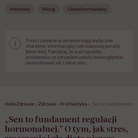
Hormony
Mózg
Układ hormonalny
Treści zawarte w serwisie mają wyłącznie
i
charakter informacyjny i nie stanowią porady
lekarskiej. Pamiętaj, że w przypadku
problemów ze zdrowiem należy bezwzględnie
skonsultować się z lekarzem.
HelloZdrowie
›
Zdrowie
›
Profilaktyka
›
„Sen to fundament regu
„Sen to fundament regulacji
hormonalnej.” O tym, jak stres,
zmęczenie i zła dieta niszczą