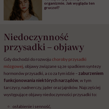
organizmie. Jak wygląda ten
gruczoł?
Niedoczynność
przysadki – objawy
Gdy dochodzi do rozwoju
choroby przysadki
mózgowej
, objawy związane są ze spadkiem syntezy
hormonów przysadki, a co za tym idzie –
zaburzeniem
funkcjonowania niektórych narządów
, w tym
tarczycy, nadnerczy, jąder oraz jajników. Najczęściej
występujące objawy niedoczynności przysadki to:
osłabienie i senność,