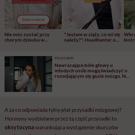
Zobacz więcej
Nie móc zostać przy
"Jestem w ciąży, co mi się
Wkró
chorym dziecku w
należy?". Headhunter o
Inst
szpitalu to tortura.
zmianie pokoleniowej u
atak
"Przeszkadzać w tym
kobiet w ciąży na rynku
wars
może chyba tylko
pracy
eksp
POLECAMY
głupota i brak
Nawracające bóle głowy u
wyobraźni"
młodych osób mogą świadczyć o
rozwijającym się guzie mózgu. Na
co zwrócić uwagę?
A za co odpowiada tylny płat przysadki mózgowej?
Hormony wydzielane przez tą część przysadki to
oksytocyna
warunkująca wystąpienie skurczów