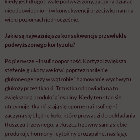
kiedy jest długotrwale podwyższony, zaczyna działać
nieodpowiednio – i w konsekwencji przeciwko nam na
wielu poziomach jednocześnie.
Jakie są najważniejsze konsekwencje przewlekle
podwyższonego kortyzolu?
Po pierwsze – insulinooporność. Kortyzol zwiększa
stężenie glukozy we krwi poprzez nasilenie
glukoneogenezy w wątrobie i hamowanie wychwytu
glukozy przez tkanki. Trzustka odpowiada na to
zwiększoną produkcją insuliny. Kiedy ten stan się
utrzymuje, tkanki stają się oporne na insulinę – i
zaczyna się błędne koło, które prowadzi do odkładania
tłuszczu trzewnego, a tłuszcz trzewny sam z siebie
produkuje hormony i cytokiny prozapalne, nasilając