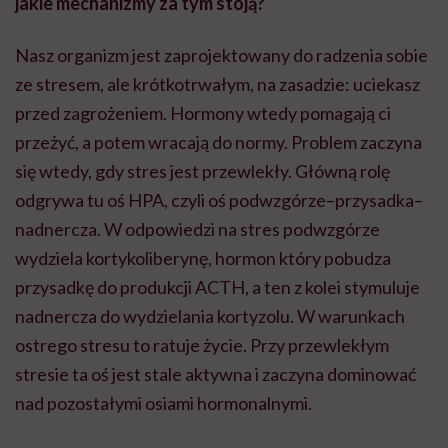
jakie mechanizmy za tym stoją?
Nasz organizm jest zaprojektowany do radzenia sobie
ze stresem, ale krótkotrwałym, na zasadzie: uciekasz
przed zagrożeniem. Hormony wtedy pomagają ci
przeżyć, a potem wracają do normy. Problem zaczyna
się wtedy, gdy stres jest przewlekły. Główną rolę
odgrywa tu oś HPA, czyli oś podwzgórze–przysadka–
nadnercza. W odpowiedzi na stres podwzgórze
wydziela kortykoliberynę, hormon który pobudza
przysadkę do produkcji ACTH, a ten z kolei stymuluje
nadnercza do wydzielania kortyzolu. W warunkach
ostrego stresu to ratuje życie. Przy przewlekłym
stresie ta oś jest stale aktywna i zaczyna dominować
nad pozostałymi osiami hormonalnymi.