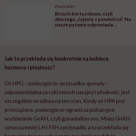
POLECAMY
Brzuch kortyzolowy, czyli
dlaczego „tyjemy z powietrza”. Na
nasze pytania odpowiada
diabetolożka Agnieszka
Przychodzień
Jak to przekłada się konkretnie na kobiece
hormony i płodność?
Oś HPG – podwzgórze–przysadka–gonady –
odpowiedzialna za cykl menstruacyjny i płodność, jest
szczególnie wrażliwa na ten stan. Kiedy oś HPA jest
przeciążona, podwzgórze ogranicza pulsacyjne
wydzielanie GnRH, czyli gonadoliberyny. Mniej GnRH
oznacza mniej LH i FSH z przysadki, a to przekłada się
bezpośrednio na zaburzenia owulacji i niedobór