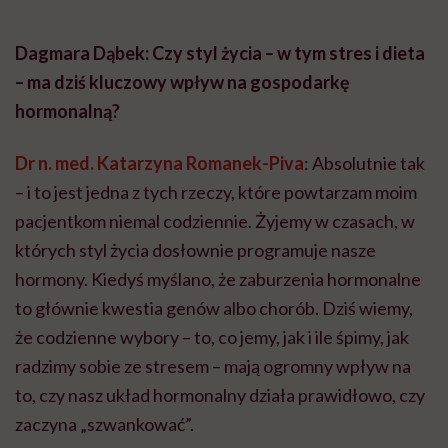
Dagmara Dąbek: Czy styl życia – w tym stres i dieta
– ma dziś kluczowy wpływ na gospodarkę
hormonalną?
Dr n. med. Katarzyna Romanek-Piva
: Absolutnie tak
– i to jest jedna z tych rzeczy, które powtarzam moim
pacjentkom niemal codziennie. Żyjemy w czasach, w
których styl życia dosłownie programuje nasze
hormony. Kiedyś myślano, że zaburzenia hormonalne
to głównie kwestia genów albo chorób. Dziś wiemy,
że codzienne wybory – to, co jemy, jak i ile śpimy, jak
radzimy sobie ze stresem – mają ogromny wpływ na
to, czy nasz układ hormonalny działa prawidłowo, czy
zaczyna „szwankować”.