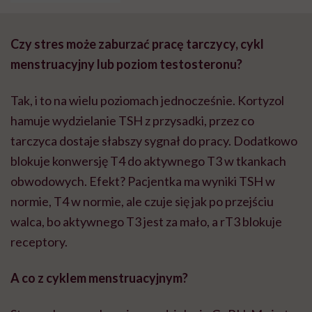
Czy stres może zaburzać pracę tarczycy, cykl
menstruacyjny lub poziom testosteronu?
Tak, i to na wielu poziomach jednocześnie. Kortyzol
hamuje wydzielanie TSH z przysadki, przez co
tarczyca dostaje słabszy sygnał do pracy. Dodatkowo
blokuje konwersję T4 do aktywnego T3 w tkankach
obwodowych. Efekt? Pacjentka ma wyniki TSH w
normie, T4 w normie, ale czuje się jak po przejściu
walca, bo aktywnego T3 jest za mało, a rT3 blokuje
receptory.
A co z cyklem menstruacyjnym?