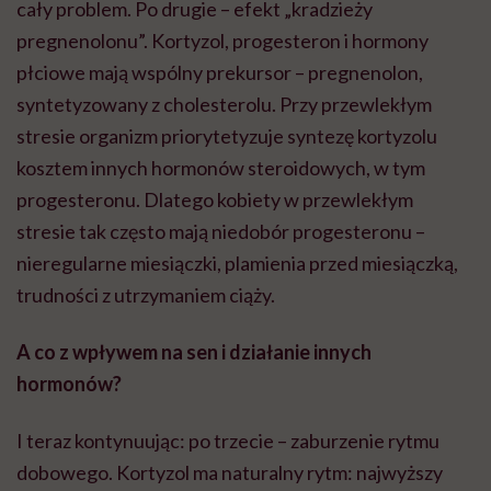
cały problem. Po drugie – efekt „kradzieży
pregnenolonu”. Kortyzol, progesteron i hormony
płciowe mają wspólny prekursor – pregnenolon,
syntetyzowany z cholesterolu. Przy przewlekłym
stresie organizm priorytetyzuje syntezę kortyzolu
kosztem innych hormonów steroidowych, w tym
progesteronu. Dlatego kobiety w przewlekłym
stresie tak często mają niedobór progesteronu –
nieregularne miesiączki, plamienia przed miesiączką,
trudności z utrzymaniem ciąży.
A co z wpływem na sen i działanie innych
hormonów?
I teraz kontynuując: po trzecie – zaburzenie rytmu
dobowego. Kortyzol ma naturalny rytm: najwyższy