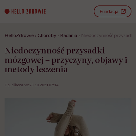
Go
to
Fundacja
content
HelloZdrowie
›
Choroby
›
Badania
›
Niedoczynność przysadki 
Niedoczynność przysadki
mózgowej – przyczyny, objawy i
metody leczenia
Opublikowano:
23.10.2021 07:14