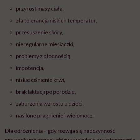
przyrost masy ciała,
zła tolerancja niskich temperatur,
przesuszenie skóry,
nieregularne miesiączki,
problemy z płodnością,
impotencja,
niskie ciśnienie krwi,
brak laktacji po porodzie,
zaburzenia wzrostu u dzieci,
nasilone pragnienie i wielomocz.
Dla odróżnienia – gdy rozwija się nadczynność
przysadki mózgowej, objawy wynikają z występowania