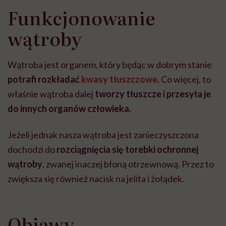
Funkcjonowanie
wątroby
Wątroba jest organem, który będąc w dobrym stanie
potrafi rozkładać
kwasy tłuszczowe
.
Co więcej, to
właśnie wątroba dalej
tworzy tłuszcze i przesyła je
do innych organów człowieka.
Jeżeli jednak nasza wątroba jest zanieczyszczona
dochodzi do
rozciągnięcia się torebki ochronnej
wątroby
, zwanej inaczej błoną otrzewnową. Przez to
zwiększa się również nacisk na jelita i żołądek.
Objawy