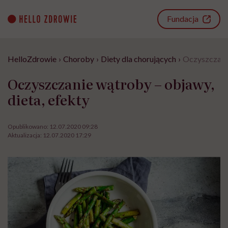
Go
to
Fundacja
content
HelloZdrowie
›
Choroby
›
Diety dla chorujących
›
Oczyszczanie
Oczyszczanie wątroby – objawy,
dieta, efekty
Opublikowano:
12.07.2020 09:28
Aktualizacja:
12.07.2020 17:29