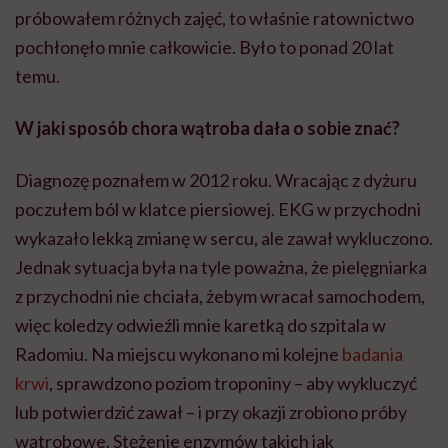
próbowałem różnych zajęć, to właśnie ratownictwo
pochłonęło mnie całkowicie. Było to ponad 20 lat
temu.
W jaki sposób chora wątroba dała o sobie znać?
Diagnozę poznałem w 2012 roku. Wracając z dyżuru
poczułem ból w klatce piersiowej. EKG w przychodni
wykazało lekką zmianę w sercu, ale zawał wykluczono.
Jednak sytuacja była na tyle poważna, że pielęgniarka
z przychodni nie chciała, żebym wracał samochodem,
więc koledzy odwieźli mnie karetką do szpitala w
Radomiu. Na miejscu wykonano mi kolejne
badania
krwi
, sprawdzono poziom troponiny – aby wykluczyć
lub potwierdzić zawał – i przy okazji zrobiono próby
wątrobowe. Stężenie enzymów takich jak