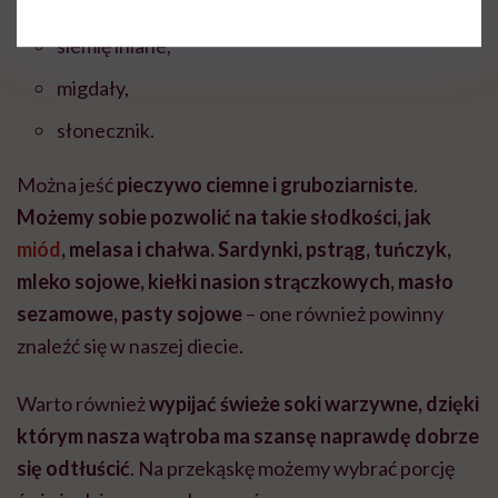
ryż,
siemię lniane,
migdały,
słonecznik.
Można jeść
pieczywo ciemne i gruboziarniste
.
Możemy sobie pozwolić na takie słodkości, jak
miód
, melasa i chałwa. Sardynki, pstrąg, tuńczyk,
mleko sojowe, kiełki nasion strączkowych, masło
sezamowe, pasty sojowe
– one również powinny
znaleźć się w naszej diecie.
Warto również
wypijać świeże soki warzywne, dzięki
którym nasza wątroba ma szansę naprawdę dobrze
się odtłuścić
. Na przekąskę możemy wybrać porcję