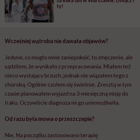
za kilka dni w Warszawie. Dołącz i
ty!
Wcześniej wątroba nie dawała objawów?
Jedyne, co mogło mnie zaniepokoić, to zmęczenie, ale
sądziłem, że wynikało z przepracowania. Miałem też
nieco wystający brzuch, jednak nie wiązałem tego z
chorobą. Ogólnie czułem się świetnie. Zresztą w tym
czasie planowałem wyjazd na 3-miesięczną misję do
Iraku. Oczywiście diagnoza mi go uniemożliwiła.
Od razu była mowa o przeszczepie?
Nie. Na początku zastosowano terapię