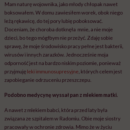
Mam naturę wojownika, jako młody chłopak nawet
boksowałem. W domu zawiesiłem worek, obok niego
leżą rękawicę, do tej pory lubię poboksować.
Doceniam, że choroba dotknęła mnie, a nie moje
dzieci, bo tego mógłbym nie przeżyć. Zdaję sobie
sprawę, że moje środowisko pracy pełne jest bakterii,
wirusów i innych zarazków. Jednocześnie moja
odporność jest na bardzo niskim poziomie, ponieważ
przyjmuję
leki immunosupresyjne
, których celem jest
zapobieganie odrzuceniu przeszczepu.
Podobno medycynę wyssał pan z mlekiem matki.
A nawet z mlekiem babci, która przed laty była
związana ze szpitalem w Radomiu. Obie moje siostry
pracowały w ochronie zdrowia. Mimo że w życiu