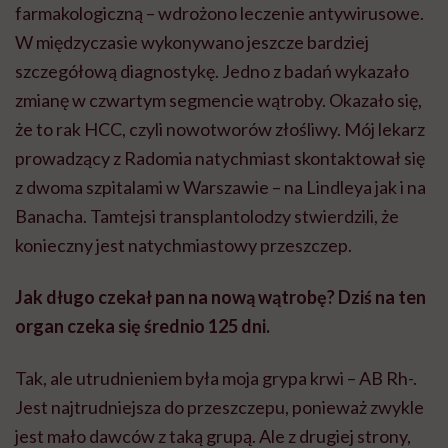
farmakologiczną – wdrożono leczenie antywirusowe.
W międzyczasie wykonywano jeszcze bardziej
szczegółową diagnostykę. Jedno z badań wykazało
zmianę w czwartym segmencie wątroby. Okazało się,
że to rak HCC, czyli nowotworów złośliwy. Mój lekarz
prowadzący z Radomia natychmiast skontaktował się
z dwoma szpitalami w Warszawie – na Lindleya jak i na
Banacha. Tamtejsi transplantolodzy stwierdzili, że
konieczny jest natychmiastowy przeszczep.
Jak długo czekał pan na nową wątrobę? Dziś na ten
organ czeka się średnio 125 dni.
Tak, ale utrudnieniem była moja grypa krwi – AB Rh-.
Jest najtrudniejsza do przeszczepu, ponieważ zwykle
jest mało dawców z taką grupą. Ale z drugiej strony,