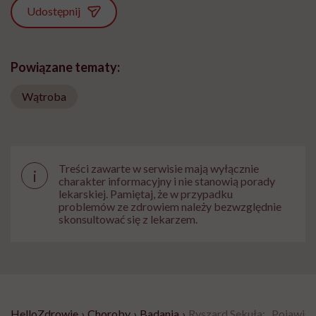
Udostępnij
Powiązane tematy:
Wątroba
Treści zawarte w serwisie mają wyłącznie
i
charakter informacyjny i nie stanowią porady
lekarskiej. Pamiętaj, że w przypadku
problemów ze zdrowiem należy bezwzględnie
skonsultować się z lekarzem.
HelloZdrowie
›
Choroby
›
Badania
›
Ryszard Sekuła: „Pojawiłem