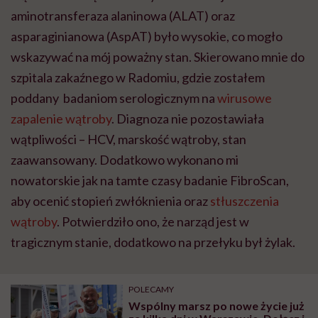
aminotransferaza alaninowa (ALAT) oraz
asparaginianowa (AspAT) było wysokie, co mogło
wskazywać na mój poważny stan. Skierowano mnie do
szpitala zakaźnego w Radomiu, gdzie zostałem
poddany badaniom serologicznym na
wirusowe
zapalenie wątroby
. Diagnoza nie pozostawiała
wątpliwości – HCV, marskość wątroby, stan
zaawansowany. Dodatkowo wykonano mi
nowatorskie jak na tamte czasy badanie FibroScan,
aby ocenić stopień zwłóknienia oraz
stłuszczenia
wątroby
. Potwierdziło ono, że narząd jest w
tragicznym stanie, dodatkowo na przełyku był żylak.
POLECAMY
Wspólny marsz po nowe życie już