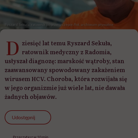
Ryszard Sekuła, ratownik po przeszczepie /fot. archiwum prywatne
D
ziesięć lat temu Ryszard Sekuła,
ratownik medyczny z Radomia,
usłyszał diagnozę: marskość wątroby, stan
zaawansowany spowodowany zakażeniem
wirusem HCV. Choroba, która rozwijała się
w jego organizmie już wiele lat, nie dawała
żadnych objawów.
Udostępnij
Przeczytasz w 10 min