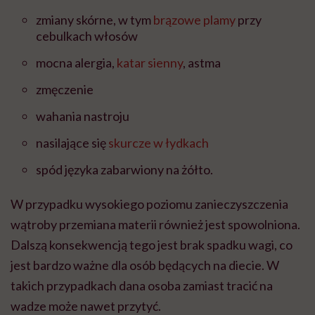
zmiany skórne, w tym
brązowe plamy
przy
cebulkach włosów
mocna alergia,
katar sienny
, astma
zmęczenie
wahania nastroju
nasilające się
skurcze w łydkach
spód języka zabarwiony na żółto.
W przypadku wysokiego poziomu zanieczyszczenia
wątroby przemiana materii również jest spowolniona.
Dalszą konsekwencją tego jest brak spadku wagi, co
jest bardzo ważne dla osób będących na diecie. W
takich przypadkach dana osoba zamiast tracić na
wadze może nawet przytyć.