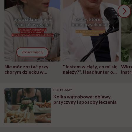
Zobacz więcej
Nie móc zostać przy
"Jestem w ciąży, co mi się
Wkró
chorym dziecku w
należy?". Headhunter o
Inst
szpitalu to tortura.
zmianie pokoleniowej u
atak
"Przeszkadzać w tym
kobiet w ciąży na rynku
wars
może chyba tylko
pracy
eksp
POLECAMY
głupota i brak
Kolka wątrobowa: objawy,
wyobraźni"
przyczyny i sposoby leczenia