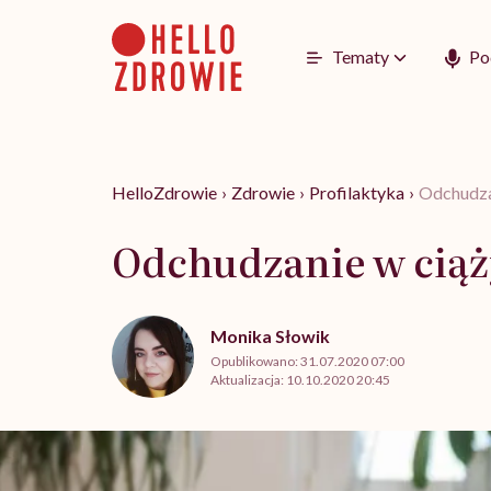
Go
to
content
Tematy
Po
HelloZdrowie
›
Zdrowie
›
Profilaktyka
›
Odchudzan
Odchudzanie w ciąży
Monika Słowik
Opublikowano:
31.07.2020 07:00
Aktualizacja:
10.10.2020 20:45