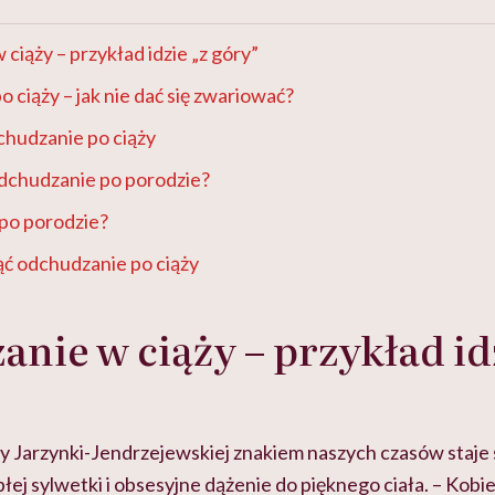
ciąży – przykład idzie „z góry”
 ciąży – jak nie dać się zwariować?
chudzanie po ciąży
odchudzanie po porodzie?
 po porodzie?
ć odchudzanie po ciąży
nie w ciąży – przykład id
Jarzynki-Jendrzejewskiej znakiem naszych czasów staje s
łej sylwetki i obsesyjne dążenie do pięknego ciała. – Kobie