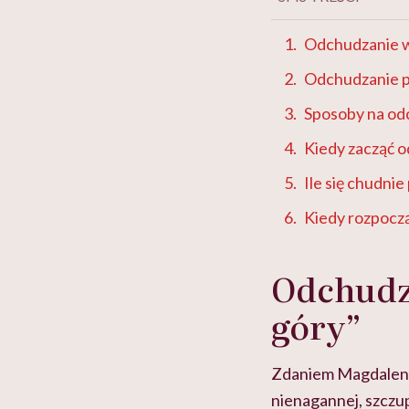
Odchudzanie w 
Odchudzanie po
Sposoby na od
Kiedy zacząć 
Ile się chudnie
Kiedy rozpoczą
Odchudza
góry”
Zdaniem Magdaleny 
nienagannej, szczup