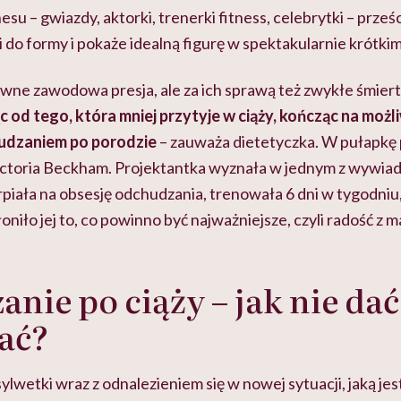
u – gwiazdy, aktorki, trenerki fitness, celebrytki – prześc
i do formy i pokaże idealną figurę w spektakularnie krótkim
ne zawodowa presja, ale za ich sprawą też zwykłe śmierte
 od tego, która mniej przytyje w ciąży, kończąc na możli
udzaniem po porodzie
– zauważa dietetyczka. W pułapkę 
ctoria Beckham. Projektantka wyznała w jednym z wywiad
rpiała na obsesję odchudzania, trenowała 6 dni w tygodniu,
oniło jej to, co powinno być najważniejsze, czyli radość z 
nie po ciąży – jak nie dać
ać?
lwetki wraz z odnalezieniem się w nowej sytuacji, jaką je