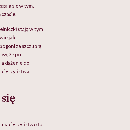
igają się w tym,
 czasie.
lniczki stają w tym
wie jak
pogoni za szczupłą
ów, że po
 a dążenie do
macierzyństwa.
 się
st macierzyństwo to