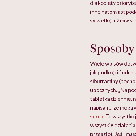
dla kobiety priory
inne natomiast pod
sylwetkę niż miały 
Sposoby 
Wiele wpisów dotyc
jak podkręcić odch
sibutraminy (pochod
ubocznych. „Na poc
tabletka dziennie, 
napisane, że mogą w
serca
. To wszystko 
wszystkie działania
przeszło). Jeśli ma