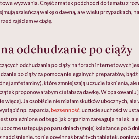
tetowe wyzwania. Część z matek podchodzi do tematu z roz
ejmują szaleńczą walkę o dawną, a w wielu przypadkach, n
przed zajściem w ciążę.
na odchudzanie po ciąży
zących odchudzania po ciąży na forach internetowych jest
udzanie po ciąży za pomocą nielegalnych preparatów, bądź 
nej amfetaminy), które zmniejszają uczucie łaknienia, ale
zątek proponowałabym ci słabszą dawkę. W opakowaniu je
nie więcej. Ja osobiście nie miałam skutków ubocznych, ale 
ystąpić np. zaparcia,
bezsenność
, uczucie suchości w ust
jest uzależnione od tego, jak organizm zareaguje na lek, al
 uboczne ustępują po paru dniach (mojej koleżance po 5 d
sz nadciśnienie, to nie powinnaś brać tych tabletek, poniew