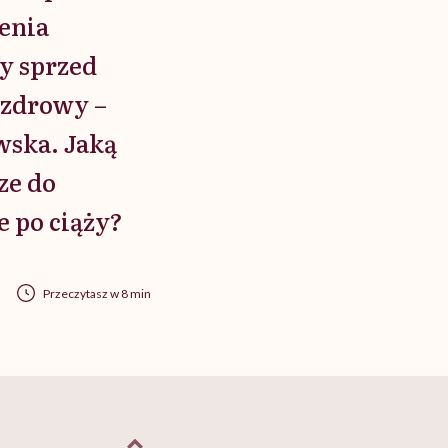
cenia
y sprzed
ezdrowy –
wska. Jaką
ze do
e po ciąży?
Przeczytasz w 8 min