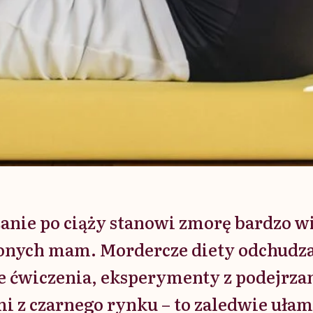
anie po ciąży stanowi zmorę bardzo w
onych mam. Mordercze diety odchudzaj
e ćwiczenia, eksperymenty z podejrz
i z czarnego rynku – to zaledwie uła