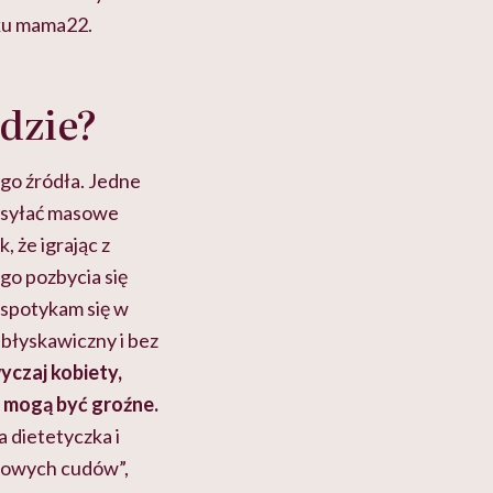
cku mama22.
dzie?
ego źródła. Jedne
wysyłać masowe
 że igrając z
go pozbycia się
 spotykam się w
ł błyskawiczny i bez
yczaj kobiety,
e mogą być groźne.
a dietetyczka i
stowych cudów”,