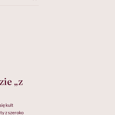
zie „z
ię kult
ty z szeroko