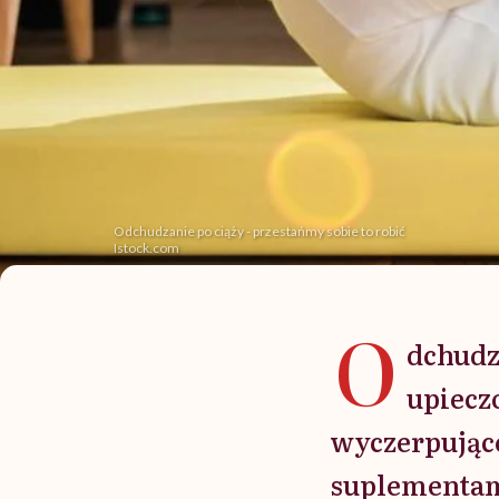
Odchudzanie po ciąży - przestańmy sobie to robić
Istock.com
O
dchudz
upiecz
wyczerpując
suplementam