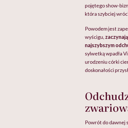
pojętego show-biznes
która szybciej wróc
Powodem jest zapew
wyścigu,
zaczynając
najszybszym odch
sylwetką wpadła Vi
urodzeniu córki cie
doskonałości przysł
Odchudza
zwariow
Powrót do dawnej sy