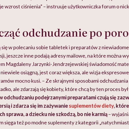
 wzrost ciśnienia” – instruuje użytkowniczka forum o ni
cząć odchudzanie po poro
 się w polecaniu sobie tabletek i preparatów z niewiadom
sji, jeszcze inne podają adresy mailowe, na które można 
m Magdaleny Jarzynki-Jendrzejewskiej świadomość matek,
ewiele osiągną, jest coraz większa, ale wizja ekspresowe
amów mocno kusi. – Ze skrajnymi sposobami odchudzania
adko, ale zdarzają się kobiety, które chcą by ten proces by
w odchudzaniu podejrzanymi preparatami czują się zazw
ersią i zdarza się im zażywanie
suplementów diety
, któr
ich sprawa, a dziecku nie szkodzą, bo nie karmią
– wyjaśni
am sięga też po modne suplementy z kategorii „natychmia