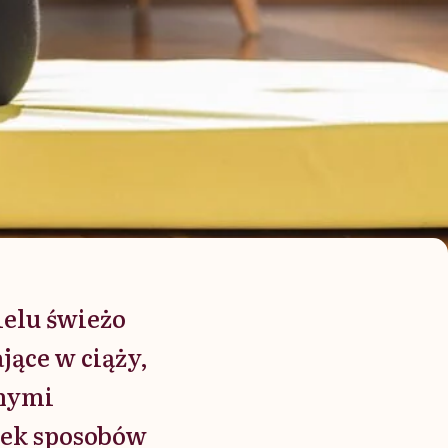
ielu świeżo
ące w ciąży,
anymi
mek sposobów