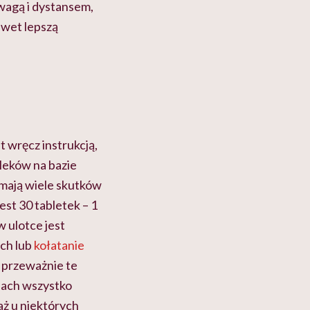
wagą i dystansem,
awet lepszą
 wręcz instrukcją,
leków na bazie
 mają wiele skutków
st 30 tabletek – 1
w ulotce jest
ach lub
kołatanie
e przeważnie te
niach wszystko
aż u niektórych