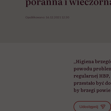
poranna i wieczorn
Opublikowano:
16.12.2021 12:30
„Higiena brzegów
powodu problem
regularnej HBP,
przestało być d
by brzegi powie
Udostępnij