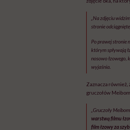
zdjęcie oka, na któ
„Na zdjęciu widzim
stronie odciągnięte
Po prawej stronie n
którym spływają łz
nosowo łzowego, kt
wyjaśnia.
Zaznacza również, ż
gruczołów Meiboma. 
„Gruczoły Meiboma
warstwą filmu łzo
film łzowy za szy