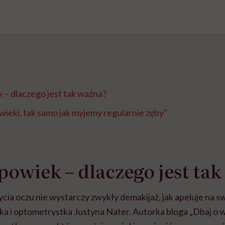
 – dlaczego jest tak ważna?
ieki, tak samo jak myjemy regularnie zęby”
powiek – dlaczego jest ta
ia oczu nie wystarczy zwykły demakijaż, jak apeluje na sw
ka i optometrystka Justyna Nater. Autorka bloga „Dbaj o 