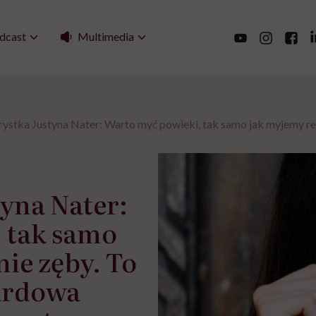
Multimedia
dcast
stka Justyna Nater: Warto myć powieki, tak samo jak myjemy reg
yna Nater:
 tak samo
ie zęby. To
ardowa