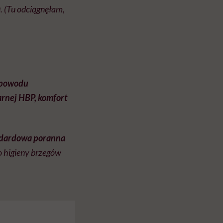
a
. (Tu odciągnęłam,
z powodu
arnej HBP, komfort
andardowa poranna
 higieny brzegów