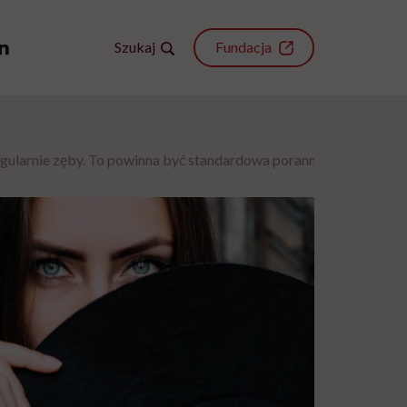
Szukaj
Fundacja
ularnie zęby. To powinna być standardowa poranna i wieczorna r