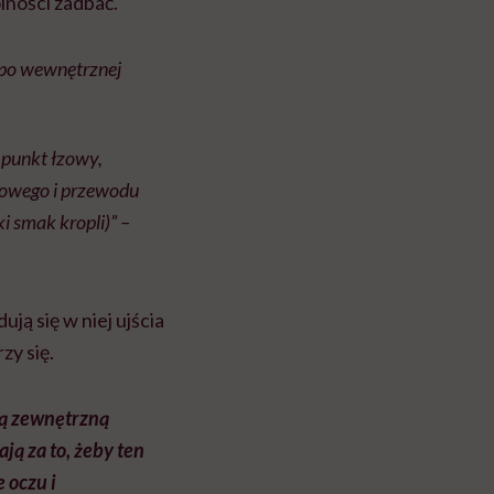
lności zadbać.
e po wewnętrznej
e punkt łzowy,
łzowego i przewodu
i smak kropli)” –
ją się w niej ujścia
zy się.
są zewnętrzną
ą za to, żeby ten
 oczu i