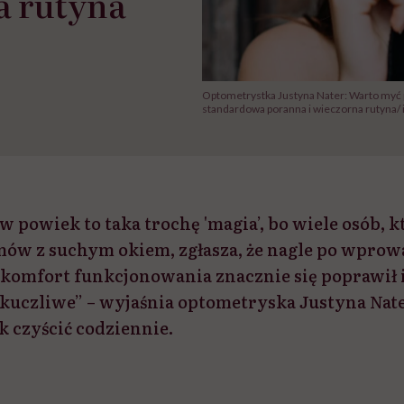
a rutyna
Optometrystka Justyna Nater: Warto myć p
standardowa poranna i wieczorna rutyna/ 
 powiek to taka trochę 'magia’, bo wiele osób, kt
ów z suchym okiem, zgłasza, że nagle po wprow
 komfort funkcjonowania znacznie się poprawił 
okuczliwe” – wyjaśnia optometryska Justyna Nater
k czyścić codziennie.