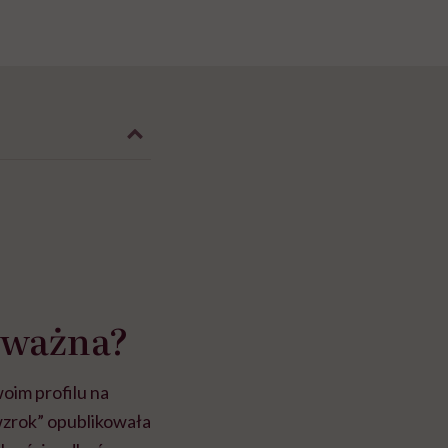
k ważna?
oim profilu na
wzrok” opublikowała