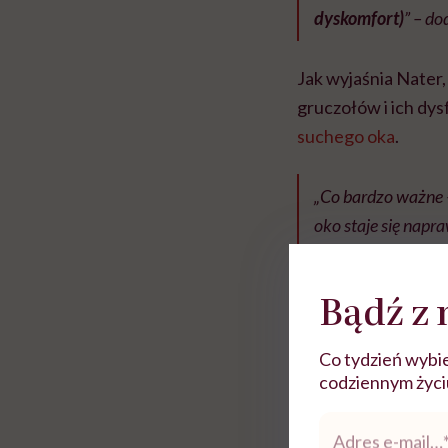
dyskomfort)
” – do
Jak wyjaśnia Nater
gruczołów i ich dys
suchego oka
.
„Co bardzo ważne
oko staje się nap
Rolki
Bądź z 
Co tydzień wybie
codziennym życiu.
Adres
e-