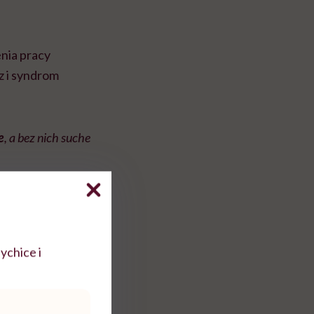
nia pracy
z i syndrom
e
, a bez nich suche
ychice i