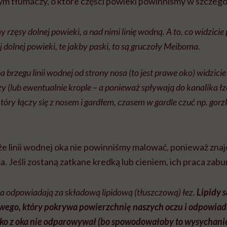
rym tłumaczy, o które części powieki powinniśmy w szczegó
y rzęsy dolnej powieki, a nad nimi linię wodną. A to, co widzici
j dolnej powieki, te jakby paski, to są gruczoły Meiboma.
a brzegu linii wodnej od strony nosa (to jest prawe oko) widzici
y (lub ewentualnie krople – a ponieważ spływają do kanalika 
óry łączy się z nosem i gardłem, czasem w gardle czuć np. gorzk
e linii wodnej oka nie powinniśmy malować, ponieważ znajdu
Jeśli zostaną zatkane kredką lub cieniem, ich praca zabur
 odpowiadają za składową lipidową (tłuszczową) łez.
Lipidy 
wego, który pokrywa powierzchnię naszych oczu i odpowiadaj
bko z oka nie odparowywał (bo spowodowałoby to wysychanie