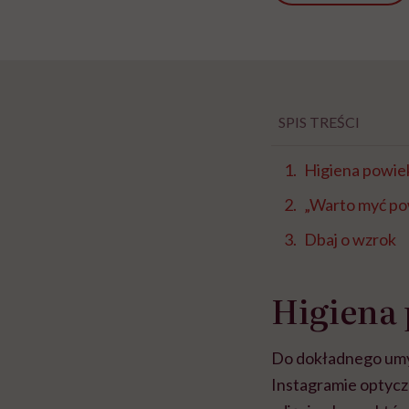
SPIS TREŚCI
Higiena powiek
„Warto myć pow
Dbaj o wzrok
Higiena 
Do dokładnego umyc
Instagramie optycz