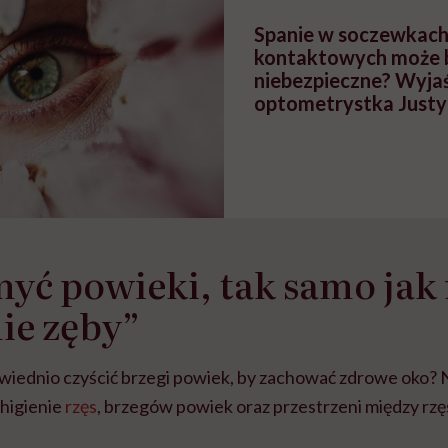
Spanie w soczewkac
kontaktowych może 
niebezpieczne? Wyja
optometrystka Justy
yć powieki, tak samo ja
ie zęby”
wiednio czyścić brzegi powiek, by zachować zdrowe oko? 
 higienie
rzęs
, brzegów powiek oraz przestrzeni między rzę