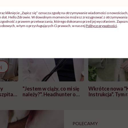
raz kliknięcie „Zapisz się” oznacza zgodę na otrzymywanie wiadomości o nowościach
ch dot. Hello Zdrowie. W dowolnym momencie możesz zrezygnować z otrzymywania 
zgodność z prawem przetwarzania, którego dokonano przed jej wycofaniem. Zapoznaj
sobowych, w tym o przysługujących Ci prawach, w naszej
Polityce prywatności
.
j
zy
"Jestem w ciąży, co mi się
Wkrótce nowa "
szpitalu
należy?". Headhunter o
Instrukcja". Tym 
szkadzać
zmianie pokoleniowej u
atakach paniki. Z
tylko
kobiet w ciąży na rynku
warsztat pacjen
braźni"
pracy
ekspercki
POLECAMY