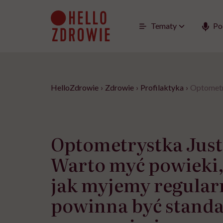
Go
to
content
Tematy
Po
HelloZdrowie
›
Zdrowie
›
Profilaktyka
›
Optometry
Optometrystka Just
Warto myć powieki,
jak myjemy regularn
powinna być stand