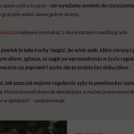
o sporo osób o to pyta –
nie wywijamy powieki do czyszczeni
e gruczoły widać nawet gołym okiem).
akijażu
najlepiej wypłukać z oka kroplami nawilżającymi.
powiek to taka trochę 'magia’, bo wiele osób, które cierpią 
m okiem, zgłasza, że nagle po wprowadzeniu w życiu regul
acznie się poprawił i suche oko przestało być dokuczliwe.
i, tak samo jak myjemy regularnie zęby to powinna być st
a.
Można kosmetykami do demakijażu, a można preparatami do
i w aptekach” – podsumowuje.