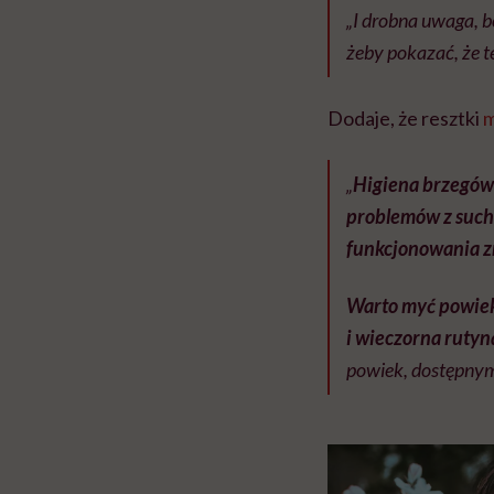
„I drobna uwaga, b
żeby pokazać, że t
Dodaje, że resztki
m
„
Higiena brzegów 
problemów z suchy
funkcjonowania zn
Warto myć powiek
i wieczorna rutyn
powiek, dostępnym