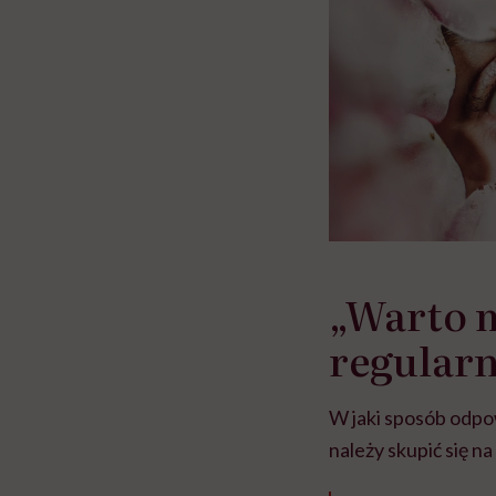
„Warto m
regularn
W jaki sposób odpo
należy skupić się na