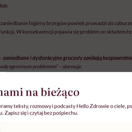
daje.
, zaniedbanie higieny brzegów powiek prowadzi do zaburze
funkcji. W konsekwencji pojawia się problem ze składem łe
 –
zaniedbane i dysfunkcyjne gruczoły zanikają bezpowrotni
rawdę ogromnym problemem” – alarmuje.
nami na bieżąco
ramy teksty, rozmowy i podcasty Hello Zdrowie o ciele, ps
 Zapisz się i czytaj bez pośpiechu.