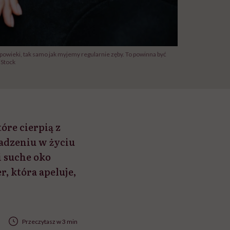
owieki, tak samo jak myjemy regularnie zęby. To powinna być
iStock
óre cierpią z
adzeniu w życiu
i suche oko
, która apeluje,
Przeczytasz w 3 min