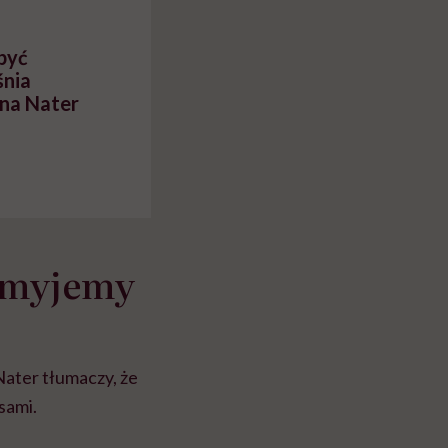
h
być
śnia
na Nater
k myjemy
Nater tłumaczy, że
sami.