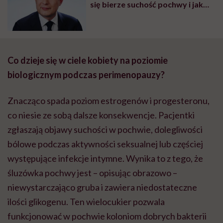
się bierze suchość pochwy i jak
sobie z nią poradzić, mówi prof.
Paweł Miotła
Co dzieje się w ciele kobiety na poziomie
biologicznym podczas perimenopauzy?
Znacząco spada poziom estrogenów i progesteronu,
co niesie ze sobą dalsze konsekwencje. Pacjentki
zgłaszają objawy suchości w pochwie, dolegliwości
bólowe podczas aktywności seksualnej lub częściej
występujące infekcje intymne. Wynika to z tego, że
śluzówka pochwy jest – opisując obrazowo –
niewystarczająco gruba i zawiera niedostateczne
ilości glikogenu. Ten wielocukier pozwala
funkcjonować w pochwie koloniom dobrych bakterii