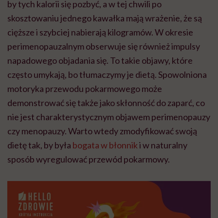
by tych kalorii się pozbyć, a w tej chwili po
skosztowaniu jednego kawałka mają wrażenie, że są
cięższe i szybciej nabierają kilogramów. W okresie
perimenopauzalnym obserwuje się również impulsy
napadowego objadania się. To takie objawy, które
często umykają, bo tłumaczymy je dietą. Spowolniona
motoryka przewodu pokarmowego może
demonstrować się także jako skłonność do zaparć, co
nie jest charakterystycznym objawem perimenopauzy
czy menopauzy. Warto wtedy zmodyfikować swoją
dietę tak, by była
bogata w błonnik
i w naturalny
sposób wyregulować przewód pokarmowy.