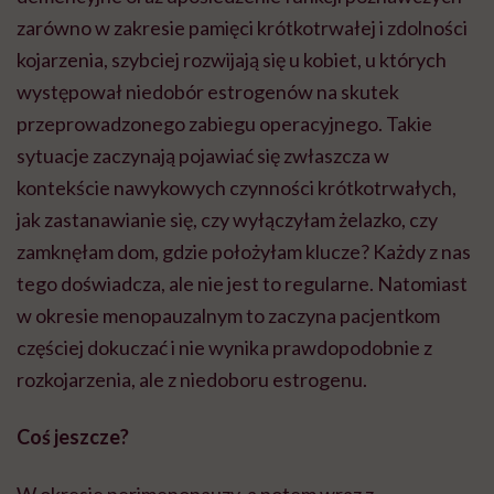
zarówno w zakresie pamięci krótkotrwałej i zdolności
kojarzenia, szybciej rozwijają się u kobiet, u których
występował niedobór estrogenów na skutek
przeprowadzonego zabiegu operacyjnego. Takie
sytuacje zaczynają pojawiać się zwłaszcza w
kontekście nawykowych czynności krótkotrwałych,
jak zastanawianie się, czy wyłączyłam żelazko, czy
zamknęłam dom, gdzie położyłam klucze? Każdy z nas
tego doświadcza, ale nie jest to regularne. Natomiast
w okresie menopauzalnym to zaczyna pacjentkom
częściej dokuczać i nie wynika prawdopodobnie z
rozkojarzenia, ale z niedoboru estrogenu.
Coś jeszcze?
W okresie perimenopauzy, a potem wraz z