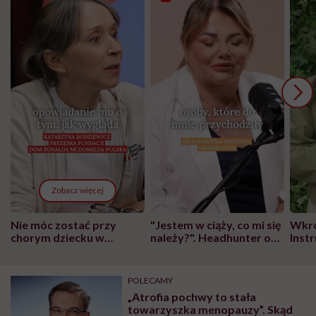
Zobacz więcej
Nie móc zostać przy
"Jestem w ciąży, co mi się
Wkró
chorym dziecku w
należy?". Headhunter o
Inst
szpitalu to tortura.
zmianie pokoleniowej u
atak
"Przeszkadzać w tym
kobiet w ciąży na rynku
wars
może chyba tylko
pracy
eksp
POLECAMY
głupota i brak
„Atrofia pochwy to stała
wyobraźni"
towarzyszka menopauzy”. Skąd