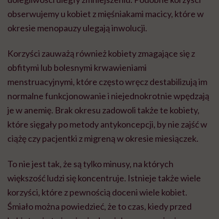
obserwujemy u kobiet z mięśniakami macicy, które w
okresie menopauzy ulegają inwolucji.
Korzyści zauważą również kobiety zmagające się z
obfitymi lub bolesnymi krwawieniami
menstruacyjnymi, które często wręcz destabilizują im
normalne funkcjonowanie i niejednokrotnie wpędzają
je w anemię. Brak okresu zadowoli także te kobiety,
które sięgały po metody antykoncepcji, by nie zajść w
ciążę czy pacjentki z migreną w okresie miesiączek.
To nie jest tak, że są tylko minusy, na których
większość ludzi się koncentruje. Istnieje także wiele
korzyści, które z pewnością doceni wiele kobiet.
Śmiało można powiedzieć, że to czas, kiedy przed