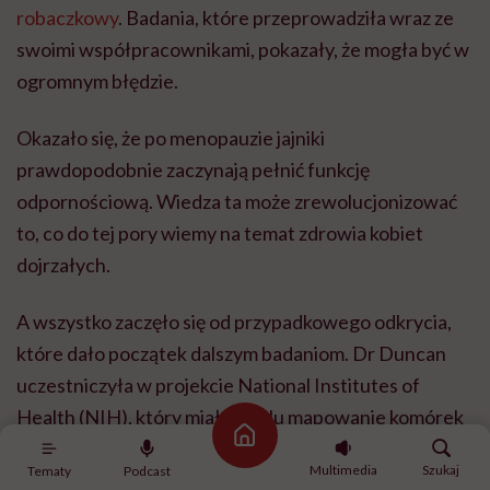
robaczkowy
. Badania, które przeprowadziła wraz ze
swoimi współpracownikami, pokazały, że mogła być w
ogromnym błędzie.
Okazało się, że po menopauzie jajniki
prawdopodobnie zaczynają pełnić funkcję
odpornościową. Wiedza ta może zrewolucjonizować
to, co do tej pory wiemy na temat zdrowia kobiet
dojrzałych.
A wszystko zaczęło się od przypadkowego odkrycia,
które dało początek dalszym badaniom. Dr Duncan
uczestniczyła w projekcie National Institutes of
Health (NIH), który miał na celu mapowanie komórek
Strona główna
senescentnych. Są to takie komórki, które już
Multimedia
Szukaj
Tematy
Podcast
przestały się dzielić, ale wciąż są aktywne