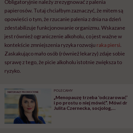
Obligatoryjnie należy zrezygnować z palenia
papierosów. Tutaj chciałbym zaznaczyć, że mitem są
opowieści o tym, że rzucanie palenia z dnia na dzień
zdestabilizuje funkcjonowanie organizmu. Wskazane
jest również ograniczenie alkoholu, co jest ważne w
kontekście zmniejszenia ryzyka rozwoju
raka piersi
.
Zaskakująco mało osób (również lekarzy) zdaje sobie
sprawę z tego, że picie alkoholu istotnie zwiększa to
ryzyko.
POLECAMY
MATERIAŁY PROMOCYJNE
„Menopauzę trzeba 'odczarować’
i po prostu o niej mówić”. Mówi dr
Julita Czernecka, socjolog,
współtwórczyni raportu
„Menopauza to nie pauza”