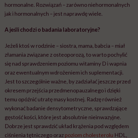
hormonalne. Rozwiązań – zarówno niehormonalnych
jak i hormonalnych – jest naprawdę wiele.
A jeśli chodzi o badania laboratoryjne?
Jeżeli ktoś w rodzinie – siostra, mama, babcia – miał
złamania związane z osteoporozą, to warto pochylić
się nad sprawdzeniem poziomu witaminy D i wapnia
oraz ewentualnym wdrożeniem ich suplementacji.
Jest to szczególnie ważne, by zadziałać jeszcze przed
okresem przejścia przedmenopauzalnego i dzięki
temu opóźnić utratę masy kostnej. Radzę również
wykonać badanie densytometryczne, sprawdzające
gęstość kości, które jest absolutnie nieinwazyjne.
Dobrze jest sprawdzić układ krążenia pod względem
ciśnienia tętniczego oraz
poziom cholesterolu
HDL,