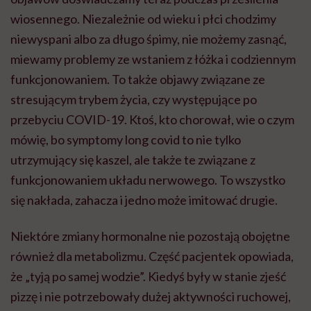
wiosennego. Niezależnie od wieku i płci chodzimy
niewyspani albo za długo śpimy, nie możemy zasnąć,
miewamy problemy ze wstaniem z łóżka i codziennym
funkcjonowaniem. To także objawy związane ze
stresującym trybem życia, czy występujące po
przebyciu COVID-19. Ktoś, kto chorował, wie o czym
mówię, bo symptomy long covid to nie tylko
utrzymujący się kaszel, ale także te związane z
funkcjonowaniem układu nerwowego. To wszystko
się nakłada, zahacza i jedno może imitować drugie.
Niektóre zmiany hormonalne nie pozostają obojętne
również dla metabolizmu. Część pacjentek opowiada,
że „tyją po samej wodzie”. Kiedyś były w stanie zjeść
pizzę i nie potrzebowały dużej aktywności ruchowej,