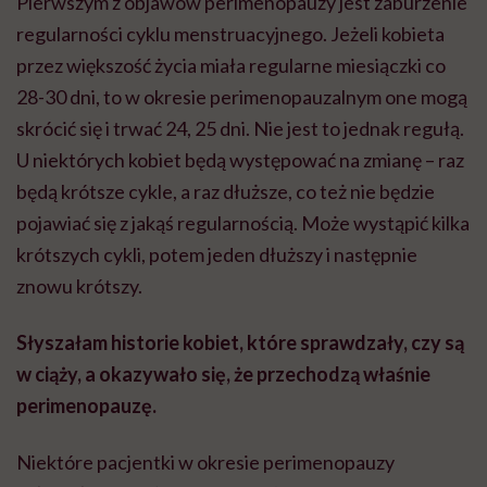
Pierwszym z objawów perimenopauzy jest zaburzenie
regularności cyklu menstruacyjnego. Jeżeli kobieta
przez większość życia miała regularne miesiączki co
28-30 dni, to w okresie perimenopauzalnym one mogą
skrócić się i trwać 24, 25 dni. Nie jest to jednak regułą.
U niektórych kobiet będą występować na zmianę – raz
będą krótsze cykle, a raz dłuższe, co też nie będzie
pojawiać się z jakąś regularnością. Może wystąpić kilka
krótszych cykli, potem jeden dłuższy i następnie
znowu krótszy.
Słyszałam historie kobiet, które sprawdzały, czy są
w ciąży, a okazywało się, że przechodzą właśnie
perimenopauzę.
Niektóre pacjentki w okresie perimenopauzy