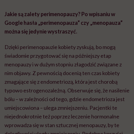
Jakie są zalety perimenopauzy? Po wpisaniu w
Google hasła „perimenopauza” czy „menopauza”
można się jedynie wystraszyć.
Dzięki perimenopauzie kobiety zyskują, bo mogą
świadomie przygotować się na późniejszy etap
menopauzy i w dużym stopniu złagodzić związane z
nim objawy. Z pewnością docenią ten czas kobiety
zmagające się z endometriozą, która jest chorobą
typowo estrogenozależną. Obserwuje się, że nasilenie
bólu – w zależności od tego, gdzie endometrioza jest
umiejscowiona – ulega zmniejszeniu. Pacjentki te
niejednokrotnie też poprzez leczenie hormonalne
wprowadza się w stan sztucznej menopauzy, by te
dolegliwości uległy zmniejszeniu. Podobne korzyści