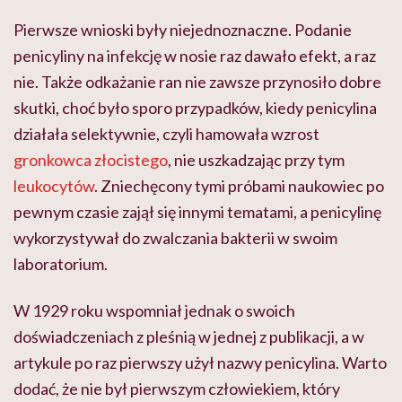
Pierwsze wnioski były niejednoznaczne. Podanie
penicyliny na infekcję w nosie raz dawało efekt, a raz
nie. Także odkażanie ran nie zawsze przynosiło dobre
skutki, choć było sporo przypadków, kiedy penicylina
działała selektywnie, czyli hamowała wzrost
gronkowca złocistego
, nie uszkadzając przy tym
leukocytów
. Zniechęcony tymi próbami naukowiec po
pewnym czasie zajął się innymi tematami, a penicylinę
wykorzystywał do zwalczania bakterii w swoim
laboratorium.
W 1929 roku wspomniał jednak o swoich
doświadczeniach z pleśnią w jednej z publikacji, a w
artykule po raz pierwszy użył nazwy penicylina. Warto
dodać, że nie był pierwszym człowiekiem, który