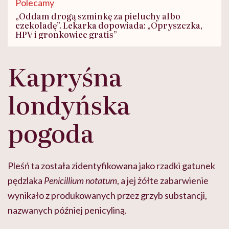
Polecamy
„Oddam drogą szminkę za pieluchy albo
czekoladę”. Lekarka dopowiada: „Opryszczka,
HPV i gronkowiec gratis”
Kapryśna
londyńska
pogoda
Pleśń ta została zidentyfikowana jako rzadki gatunek
pędzlaka
Penicillium notatum
, a jej żółte zabarwienie
wynikało z produkowanych przez grzyb substancji,
nazwanych później penicyliną.