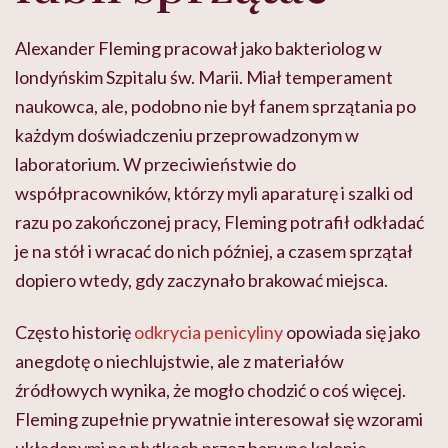
Alexander Fleming pracował jako bakteriolog w
londyńskim Szpitalu św. Marii. Miał temperament
naukowca, ale, podobno nie był fanem sprzątania po
każdym doświadczeniu przeprowadzonym w
laboratorium. W przeciwieństwie do
współpracowników, którzy myli aparaturę i szalki od
razu po zakończonej pracy, Fleming potrafił odkładać
je na stół i wracać do nich później, a czasem sprzątał
dopiero wtedy, gdy zaczynało brakować miejsca.
Często historię
odkrycia penicyliny
opowiada się jako
anegdotę o niechlujstwie, ale z materiałów
źródłowych wynika, że mogło chodzić o coś więcej.
Fleming zupełnie prywatnie interesował się wzorami