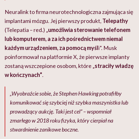
Neuralink to firma neurotechnologiczna zajmująca się
implantami mózgu. Jej pierwszy produkt,
Telepathy
(Telepatia – red.) „
umożliwia sterowanie telefonem
lub komputerem, a za ich pośrednictwem niemal
każdym urządzeniem, za pomocą myśl
i”. Musk
poinformował na platformie X, że pierwsze implanty
zostaną wszczepione osobom, które „
straciły władzę
w kończynach”
.
„Wyobraźcie sobie, że Stephen Hawking potrafiłby
komunikować się szybciej niż szybka maszynistka lub
prowadzący aukcję. Taki jest cel” – wspomniał
zmarłego w 2018 roku fizyka, który cierpiał na
stwardnienie zanikowe boczne.