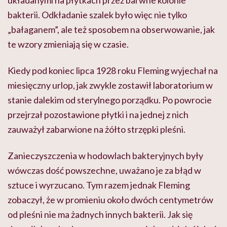
układanymi na płytkach przez barwne kolonie
bakterii. Odkładanie szalek było więc nie tylko
„bałaganem”, ale też sposobem na obserwowanie, jak
te wzory zmieniają się w czasie.
Kiedy pod koniec lipca 1928 roku Fleming wyjechał na
miesięczny urlop, jak zwykle zostawił laboratorium w
stanie dalekim od sterylnego porządku. Po powrocie
przejrzał pozostawione płytki i na jednej z nich
zauważył zabarwione na żółto strzępki pleśni.
Zanieczyszczenia w hodowlach bakteryjnych były
wówczas dość powszechne, uważano je za błąd w
sztuce i wyrzucano. Tym razem jednak Fleming
zobaczył, że w promieniu około dwóch centymetrów
od pleśni nie ma żadnych innych bakterii. Jak się