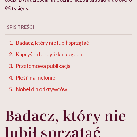
95 tysięcy.
SPIS TREŚCI
Badacz, który nie lubił sprzątać
Kapryśna londyńska pogoda
Przełomowa publikacja
Pleśń na melonie
Nobel dla odkrywców
Badacz, który nie
lubił sprzątać