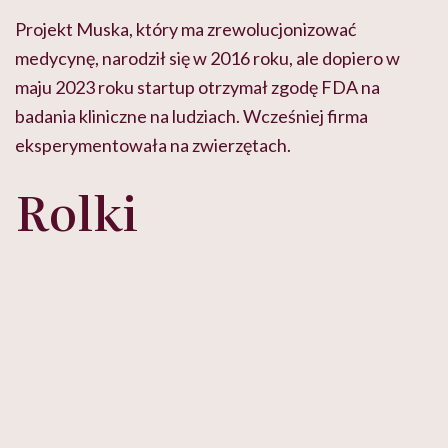
Projekt Muska, który ma zrewolucjonizować
medycynę, narodził się w 2016 roku, ale dopiero w
maju 2023 roku startup otrzymał zgodę FDA na
badania kliniczne na ludziach. Wcześniej firma
eksperymentowała na zwierzętach.
Rolki
Zobacz więcej
Zobacz więcej
za
Nie móc
"Jestem w
zostać
ciąży, co