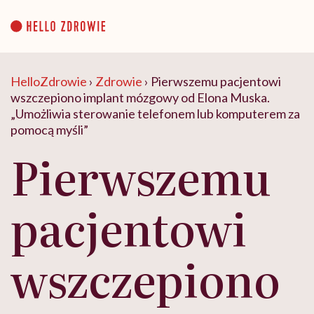
Go
to
content
HelloZdrowie
›
Zdrowie
›
Pierwszemu pacjentowi
wszczepiono implant mózgowy od Elona Muska.
„Umożliwia sterowanie telefonem lub komputerem za
pomocą myśli”
Pierwszemu
pacjentowi
wszczepiono