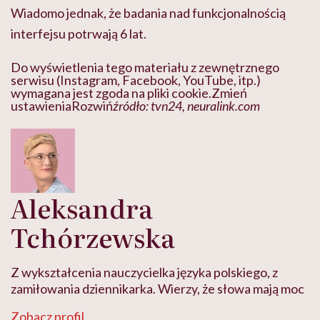
Wiadomo jednak, że badania nad funkcjonalnością
interfejsu potrwają 6 lat.
Do wyświetlenia tego materiału z zewnętrznego
serwisu (Instagram, Facebook, YouTube, itp.)
wymagana jest zgoda na pliki cookie.
Zmień
ustawienia
Rozwiń
źródło: tvn24, neuralink.com
Aleksandra
Tchórzewska
Z wykształcenia nauczycielka języka polskiego, z
zamiłowania dziennikarka. Wierzy, że słowa mają moc
Zobacz profil