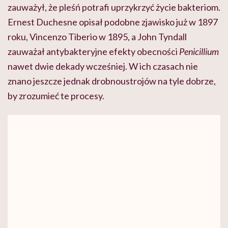
zauważył, że pleśń potrafi uprzykrzyć życie bakteriom.
Ernest Duchesne opisał podobne zjawisko już w 1897
roku, Vincenzo Tiberio w 1895, a John Tyndall
zauważał antybakteryjne efekty obecności
Penicillium
nawet dwie dekady wcześniej. W ich czasach nie
znano jeszcze jednak drobnoustrojów na tyle dobrze,
by zrozumieć te procesy.