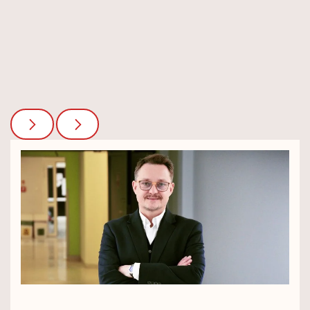
brak
wyobraźni"