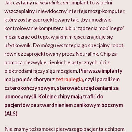
Jak czytamy na
neuralink.com,
implant to w pełni
wszczepialny i niewidoczny interfejs mózg-komputer,
który został zaprojektowany tak, „by umożliwić
kontrolowanie komputera lub urządzenia mobilnego”
niezależnie od tego, w jakim miejscu znajduje się
użytkownik. Do mózgu wszczepia go specjalny robot,
również zaprojektowany przez Neuralink. Chip za
pomocą niezwykle cienkich elastycznych nici z
elektrodami łączy się z mózgiem.
Pierwsze implanty
mają pomóc chorym z
tetraplegią
, czyli paraliżem
czterokończynowym, sterować urządzeniami za
pomocą myśli. Kolejne chipy mają trafić do
pacjentów ze stwardnieniem zanikowym bocznym
(ALS).
Nie znamy tożsamości pierwszego pacjenta z chipem.