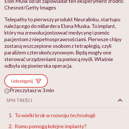
Elon Musk od lat zapowiadał ten eksperyment źródło:
Chesnot/Getty Images
Telepathy to pierwszy produkt Neuralinku, startupu
należącego do miliardera Elona Muska. To implant,
który ma zrewolucjonizować medycynę i pomóc
pacjentom z niepełnosprawnościami. Pierwsze chipy
zostaną wszczepione osobom z tetraplegią, czyli
paraliżem czterokończynowym. Będą mogły one
sterować urządzeniami za pomocą myśli. Właśnie
odbyła się pionierska operacja.
Udostępnij
Przeczytasz w 3 min
SPIS TREŚCI
To wielki krok w rozwoju technologii
Komu pomogą kolejne implanty?