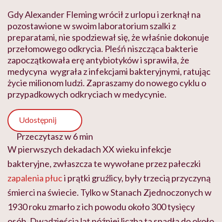
Gdy Alexander Fleming wrócił z urlopu i zerknął na
pozostawione w swoim laboratorium szalki z
preparatami, nie spodziewał się, że właśnie dokonuje
przełomowego odkrycia. Pleśń niszcząca bakterie
zapoczątkowała erę antybiotyków i sprawiła, że
medycyna wygrała z infekcjami bakteryjnymi, ratując
życie milionom ludzi. Zapraszamy do nowego cyklu o
przypadkowych odkryciach w medycynie.
Udostępnij
Przeczytasz w 6 min
W pierwszych dekadach XX wieku infekcje
bakteryjne, zwłaszcza te wywołane przez pałeczki
zapalenia płuc
i prątki gruźlicy, były trzecią przyczyną
śmierci na świecie. Tylko w Stanach Zjednoczonych w
1930 roku zmarło z ich powodu około 300 tysięcy
osób. Dwadzieścia lat później liczba ta spadła do około