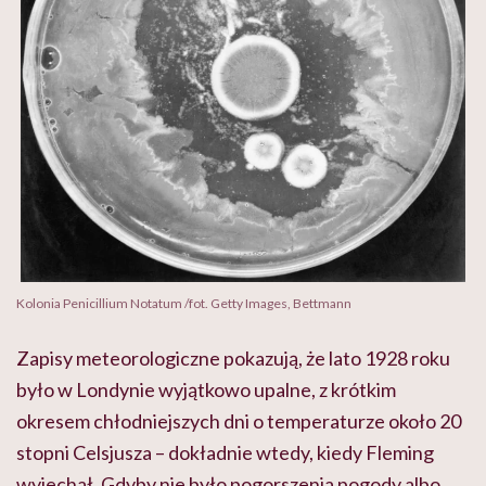
Kolonia Penicillium Notatum /fot. Getty Images, Bettmann
Zapisy meteorologiczne pokazują, że lato 1928 roku
było w Londynie wyjątkowo upalne, z krótkim
okresem chłodniejszych dni o temperaturze około 20
stopni Celsjusza – dokładnie wtedy, kiedy Fleming
wyjechał. Gdyby nie było pogorszenia pogody albo