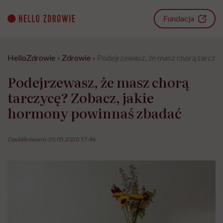
Go
to
Fundacja
content
HelloZdrowie
›
Zdrowie
›
Podejrzewasz, że masz chorą tarczy
Podejrzewasz, że masz chorą
tarczycę? Zobacz, jakie
hormony powinnaś zbadać
Opublikowano:
20.05.2020 17:46