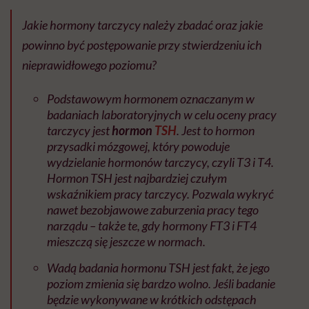
Jakie hormony tarczycy należy zbadać oraz jakie
powinno być postępowanie przy stwierdzeniu ich
nieprawidłowego poziomu?
Podstawowym hormonem oznaczanym w
badaniach laboratoryjnych w celu oceny pracy
tarczycy jest
hormon
TSH
. Jest to hormon
przysadki mózgowej, który powoduje
wydzielanie hormonów tarczycy, czyli T3 i T4.
Hormon TSH jest najbardziej czułym
wskaźnikiem pracy tarczycy. Pozwala wykryć
nawet bezobjawowe zaburzenia pracy tego
narządu – także te, gdy hormony FT3 i FT4
mieszczą się jeszcze w normach.
Wadą badania hormonu TSH jest fakt, że jego
poziom zmienia się bardzo wolno. Jeśli badanie
będzie wykonywane w krótkich odstępach