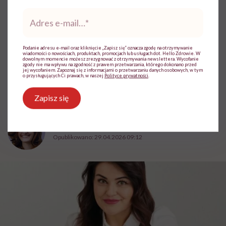
HelloZdrowie
›
Choroby
›
Objawy
›
Dlaczego wiosną wcale nie
Adres
e-
Dlaczego wiosną wcale nie
mail
*
mamy więcej energii i jaki ma to
Podanie adresu e-mail oraz kliknięcie „Zapisz się” oznacza zgodę na otrzymywanie
wiadomości o nowościach, produktach, promocjach lub usługach dot. Hello Zdrowie. W
związek z hormonami tarczycy?
dowolnym momencie możesz zrezygnować z otrzymywania newslettera. Wycofanie
zgody nie ma wpływu na zgodność z prawem przetwarzania, którego dokonano przed
Tłumaczy ginekolog i
jej wycofaniem. Zapoznaj się z informacjami o przetwarzaniu danych osobowych, w tym
o przysługujących Ci prawach, w naszej
Polityce prywatności
.
obesitolog dr Dorota Cybulska
Zapisz się
Klaudia Kierzkowska
Opublikowano:
29.04.2026 09:12