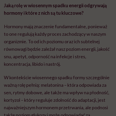
Jaką rolę w wiosennym spadku energii odgrywają
hormony i które z nich są tu kluczowe?
Hormony mają znaczenie fundamentalne, ponieważ
to one regulują każdy proces zachodzący w naszym
organizmie. To od ich poziomu oraz ich subtelnej
równowagi będzie zależał nasz poziom energii, jakość
snu, apetyt, odporność na infekcje i stres,
koncentracja, libido i nastrój.
W kontekście wiosennego spadku formy szczególnie
ważną rolę pełnią: melatonina – która odpowiada za
sen, rytmy dobowe, ale także ma wpływ na płodność,
kortyzol – który reguluje zdolność do adaptacji, jest
najważniejszym hormonem przetrwania, ale podnosi
także poziom glukozy i może odpowiadać za