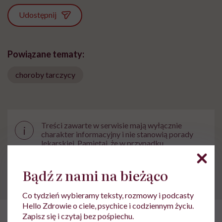
Udostępnij
Powiązane tematy:
choroby tarczycy
Treści zawarte w serwisie mają wyłącznie
i
charakter informacyjny i nie stanowią porady
lekarskiej. Pamiętaj, że w przypadku
problemów ze zdrowiem należy bezwzględnie
skonsultować się z lekarzem.
Bądź z nami na bieżąco
Co tydzień wybieramy teksty, rozmowy i podcasty
Hello Zdrowie o ciele, psychice i codziennym życiu.
Zapisz się i czytaj bez pośpiechu.