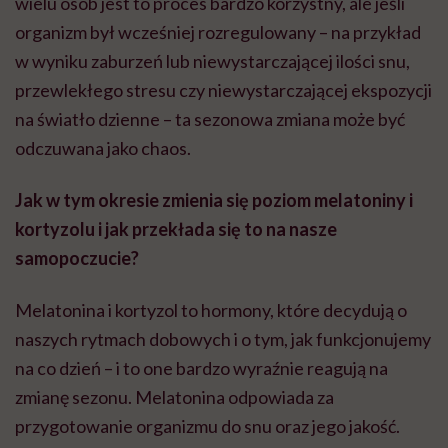
wielu osób jest to proces bardzo korzystny, ale jeśli
organizm był wcześniej rozregulowany – na przykład
w wyniku zaburzeń lub niewystarczającej ilości snu,
przewlekłego stresu czy niewystarczającej ekspozycji
na światło dzienne – ta sezonowa zmiana może być
odczuwana jako chaos.
Jak w tym okresie zmienia się poziom melatoniny i
kortyzolu i jak przekłada się to na nasze
samopoczucie?
Melatonina i kortyzol to hormony, które decydują o
naszych rytmach dobowych i o tym, jak funkcjonujemy
na co dzień – i to one bardzo wyraźnie reagują na
zmianę sezonu. Melatonina odpowiada za
przygotowanie organizmu do snu oraz jego jakość.