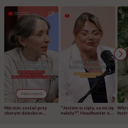
Zobacz więcej
Nie móc zostać przy
"Jestem w ciąży, co mi się
Wkró
chorym dziecku w
należy?". Headhunter o
Inst
szpitalu to tortura.
zmianie pokoleniowej u
atak
"Przeszkadzać w tym
kobiet w ciąży na rynku
wars