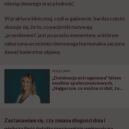
miesiączkowego oraz płodność.
W praktyce klinicznej, czyli w gabinecie, bardzo często
okazuje się, że to, co pacjentki nazywają
„przesileniem”, jest po prostu momentem, w którym
zaburzona wcześniej równowaga hormonalna zaczyna
dawać konkretne objawy.
POLECAMY
„Dominacja estrogenowa” hitem
mediów społecznościowych.
„Najgorsze, co można zrobić, to
leczyć modne hasło”
Zastanawiam się, czy zmiana długości dnia i
większa ilość światła rzeczywiście wpływają na