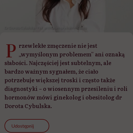
Dr Dorota Cybulska / Fot. archiwum prywatne, Canva
P
rzewlekłe zmęczenie nie jest
„wymyślonym problemem” ani oznaką
słabości. Najczęściej jest subtelnym, ale
bardzo ważnym sygnałem, że ciało
potrzebuje większej troski i często także
diagnostyki – o wiosennym przesileniu i roli
hormonów mówi ginekolog i obesitolog dr
Dorota Cybulska.
Udostępnij