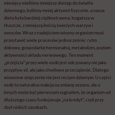
miesięcy mieliśmy mniejszy dostęp do światła
dziennego, byliśmy mniej aktywni fizycznie, a nasza
dieta była bardziej ciężkostrawna, bogatsza w
tłuszcze, z mniejszą ilością świeżych warzyw i
owoców. Wraz z nadejściem wiosny organizm musi
przestawić wiele procesów jednocześnie: rytm
dobowy, gospodarkę hormonalną, metabolizm, poziom
aktywności układu nerwowego. Ten moment
„przejścia” przez wiele osób jest odczuwany nie jako
przypływ sił, ale jako chwilowe przeciążenie. Dlatego
wiosenne zmęczenie nie jest niczym dziwnym. U części
osób to naturalna reakcja na zmianę sezonu, ale u
innych może być pierwszym sygnałem, że organizm od
dłuższego czasu funkcjonuje „na kredyt”, czyli przy
zbyt niskich zasobach.