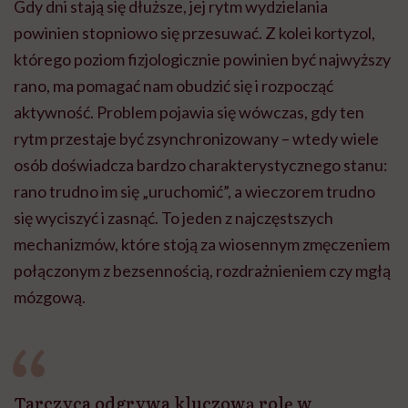
Gdy dni stają się dłuższe, jej rytm wydzielania
powinien stopniowo się przesuwać. Z kolei kortyzol,
którego poziom fizjologicznie powinien być najwyższy
rano, ma pomagać nam obudzić się i rozpocząć
aktywność. Problem pojawia się wówczas, gdy ten
rytm przestaje być zsynchronizowany – wtedy wiele
osób doświadcza bardzo charakterystycznego stanu:
rano trudno im się „uruchomić”, a wieczorem trudno
się wyciszyć i zasnąć. To jeden z najczęstszych
mechanizmów, które stoją za wiosennym zmęczeniem
połączonym z bezsennością, rozdrażnieniem czy mgłą
mózgową.
Tarczyca odgrywa kluczową rolę w