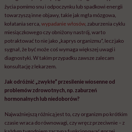
życia pomimo snu i odpoczynku lub spadkowi energii
towarzyszą inne objawy, takie jak mgła mózgowa,
kołatania serca,
wypadanie włosów
, zaburzenia cyklu
miesiączkowego czy obniżony nastrój, warto
potraktować to nie jako „kaprys organizmu”, lecz jako
sygnał, że być może coś wymaga większej uwagi i
diagnostyki. W takim przypadku zawsze zalecam
konsultację z lekarzem.
Jak odróżnić „zwykłe” przesilenie wiosenne od
problemów zdrowotnych, np. zaburzeń
hormonalnych lub niedoborów?
Najważniejszą różnicą jest to, czy organizm po krótkim
czasie wraca do równowagi, czy wręcz przeciwnie – z
każdym tygodniem zaczyna funkcjonować gorzej.