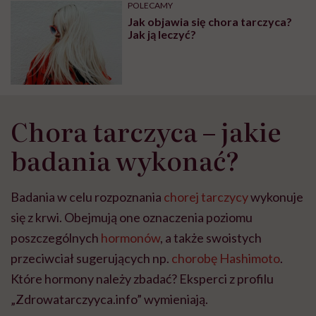
może chyba tylko
pracy
eksp
POLECAMY
głupota i brak
Jak objawia się chora tarczyca?
wyobraźni"
Jak ją leczyć?
Chora tarczyca – jakie
badania wykonać?
Badania w celu rozpoznania
chorej tarczycy
wykonuje
się z krwi. Obejmują one oznaczenia poziomu
poszczególnych
hormonów
, a także swoistych
przeciwciał sugerujących np.
chorobę Hashimoto
.
Które hormony należy zbadać? Eksperci z profilu
„Zdrowatarczyyca.info” wymieniają.