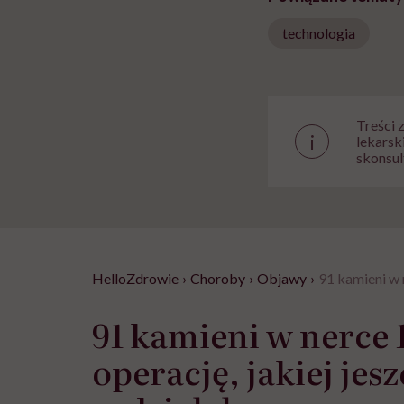
technologia
Treści 
i
lekarsk
skonsul
HelloZdrowie
›
Choroby
›
Objawy
›
91 kamieni w 
91 kamieni w nerce 
operację, jakiej jes