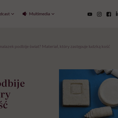
Multimedia
dcast
nalazek podbije świat? Materiał, który zastępuje ludzką kość
odbije
óry
ść