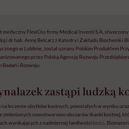
medyczny FlexiOss firmy Medical Inventi S.A, stworzony m
ką i dr hab. Annę Belcarz z Katedry i Zakładu Biochemii i B
znego w Lublinie, został uznany Polskim Produktem Przy
ganizowanego przez Polską Agencję Rozwoju Przedsiębiorc
Badań i Rozwoju.
ynalazek zastąpi ludzką k
na leczenie ubytków kostnych, powstałych w wyniku uraz
e zmienionych nowotworowo obszarów tkanki kostnej, któr
ach wynikających z nadmiernej łamliwości
kości
. Biomater