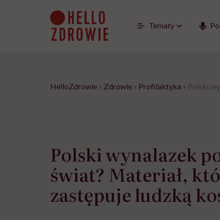
Go
to
content
Tematy
Po
HelloZdrowie
›
Zdrowie
›
Profilaktyka
›
Polski wy
Polski wynalazek p
świat? Materiał, kt
zastępuje ludzką ko