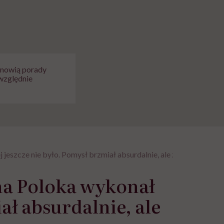
tanowią porady
względnie
 jeszcze nie było. Pomysł brzmiał absurdalnie, ale zadziałał
ina Poloka wykonał
iał absurdalnie, ale