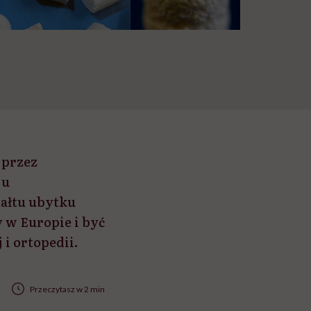
 przez
ju
tałtu ubytku
 w Europie i być
i ortopedii.
Przeczytasz w 2 min