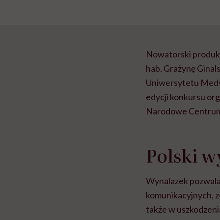
Nowatorski produkt 
hab. Grażynę Ginals
Uniwersytetu Medyc
edycji konkursu or
Narodowe Centrum 
Polski w
Wynalazek pozwala 
komunikacyjnych, z
także w uszkodzeni