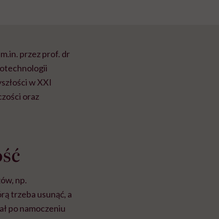
.in. przez prof. dr
iotechnologii
szłości w XXI
zości oraz
ość
ów, np.
ą trzeba usunąć, a
iał po namoczeniu