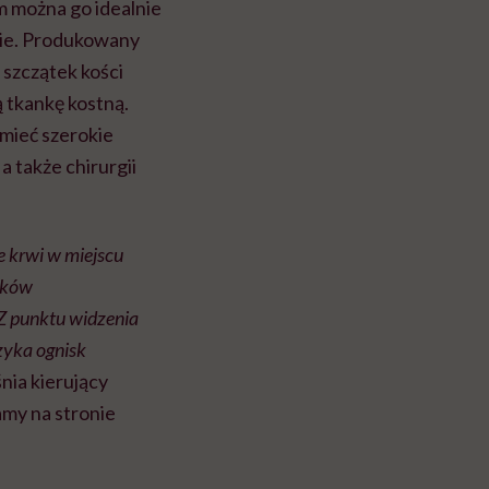
m można go idealnie
nie. Produkowany
 szczątek kości
 tkankę kostną.
 mieć szerokie
a także chirurgii
e krwi w miejscu
eków
Z punktu widzenia
zyka ognisk
nia kierujący
amy na stronie