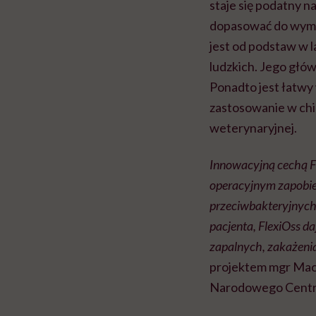
staje się podatny 
dopasować do wymia
jest od podstaw w 
ludzkich. Jego głów
Ponadto jest łatwy
zastosowanie w chir
weterynaryjnej.
Innowacyjną cechą Fl
operacyjnym zapobie
przeciwbakteryjnych
pacjenta, FlexiOss d
zapalnych, zakażeni
projektem mgr Macie
Narodowego Centr