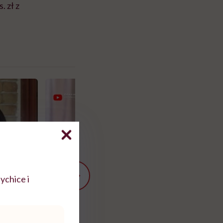
 zł z
ychice i