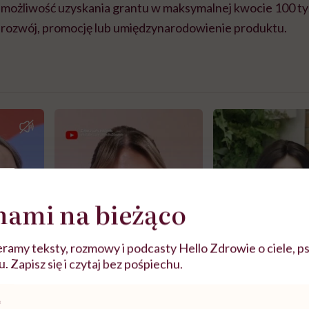
 możliwość uzyskania grantu w maksymalnej kwocie 100 tys.
rozwój, promocję lub umiędzynarodowienie produktu.
nami na bieżąco
ramy teksty, rozmowy i podcasty Hello Zdrowie o ciele, ps
 Zapisz się i czytaj bez pośpiechu.