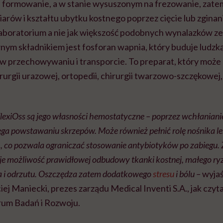
na formowanie, a w stanie wysuszonym na frezowanie, zate
rów i kształtu ubytku kostnego poprzez cięcie lub zgina
laboratorium a nie jak większość podobnych wynalazków ze
nym składnikiem jest fosforan wapnia, który buduje ludzką
 w przechowywaniu i transporcie. To preparat, który może
urgii urazowej, ortopedii, chirurgii twarzowo-szczękowej, 
exiOss są jego własności hemostatyczne – poprzez wchłaniani
ga powstawaniu skrzepów. Może również pełnić rolę nośnika l
, co pozwala ograniczać stosowanie antybiotyków po zabiegu. 
aje możliwość prawidłowej odbudowy tkanki kostnej, małego ry
a i odrzutu. Oszczędza zatem dodatkowego
stresu
i bólu
–
wyjaś
j Maniecki, prezes zarządu Medical Inventi S.A., jak czyt
um Badań i Rozwoju.