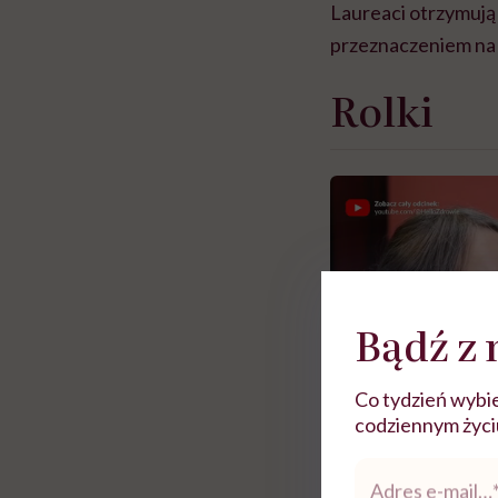
Laureaci otrzymują
przeznaczeniem na 
Rolki
Bądź z 
Co tydzień wybie
codziennym życiu.
Adres
e-