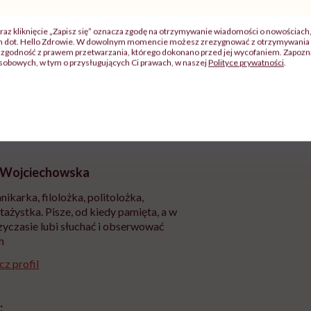
j
raz kliknięcie „Zapisz się” oznacza zgodę na otrzymywanie wiadomości o nowościach
ch dot. Hello Zdrowie. W dowolnym momencie możesz zrezygnować z otrzymywania 
zgodność z prawem przetwarzania, którego dokonano przed jej wycofaniem. Zapoznaj
sobowych, w tym o przysługujących Ci prawach, w naszej
Polityce prywatności
.
zy
"Jestem w ciąży, co mi się
Wkrótce nowa "
szpitalu
należy?". Headhunter o
Instrukcja". Tym 
szkadzać
zmianie pokoleniowej u
atakach paniki. Z
tylko
kobiet w ciąży na rynku
warsztat pacjen
braźni"
pracy
ekspercki
 Wojciechowska
nikarka, filolożka, politolożka,
tażystka. Pisze, od kiedy pamięta, a w
yczasie lubi słuchać i obserwować
h
z profil
: