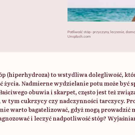
Potliwość stóp - przyczyny, leczenie, do
Unsplash.com
óp (hiperhydroza) to wstydliwa dolegliwość, kt
ść życia. Nadmierne wydzielanie potu może być
aściwego obuwia i skarpet, często jest też związ
 w tym cukrzycy czy nadczynności tarczycy. P
 nie warto bagatelizować, gdyż mogą prowadzić m
diagnozować i leczyć nadpotliwość stóp? Wyjaśni