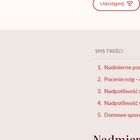
Udostępnij
SPIS TREŚCI
Nadmierne poc
Pocenie nóg –
Nadpotliwość 
Nadpotliwość s
Domowe sposo
Nadmiern