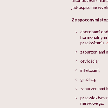
alkohol. Jeśli zmia
jadłospisu nie wyel
Ze spoconymi stop
chorobami end
hormonalnymi 
przekwitania,
zaburzeniami 
otyłością;
infekcjami;
gruźlicą;
zaburzeniami 
przewlekłym s
nerwowego.