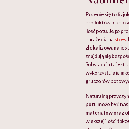
Pocenie się to fizj
produktów przemian
ilość potu. Jego pr
narażenia na
stres
.
zlokalizowana jes
znajdują się bezpoś
Substancja ta jest 
wykorzystują ją ja
gruczołów potowyc
Naturalną przyczyn
potu może być nas
materiałów oraz 
większej ilości tak