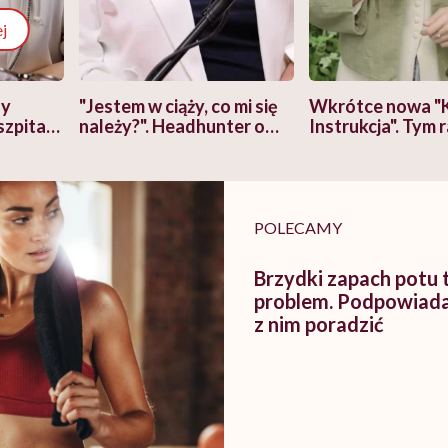
j
zy
"Jestem w ciąży, co mi się
Wkrótce nowa "
szpitalu
należy?". Headhunter o
Instrukcja". Tym 
szkadzać
zmianie pokoleniowej u
atakach paniki. Z
tylko
kobiet w ciąży na rynku
warsztat pacjen
braźni"
pracy
ekspercki
POLECAMY
Brzydki zapach potu 
problem. Podpowiada
z nim poradzić