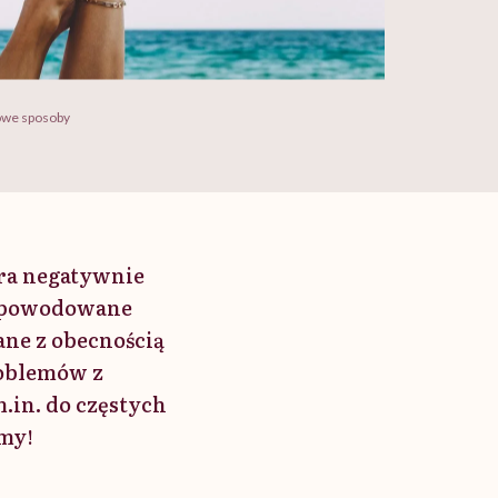
mowe sposoby
óra negatywnie
 spowodowane
ane z obecnością
roblemów z
.in. do częstych
amy!