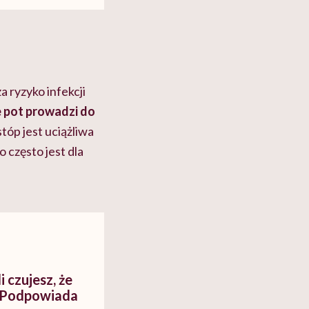
 ryzyko infekcji
 pot prowadzi do
óp jest uciążliwa
 często jest dla
i czujesz, że
? Podpowiada