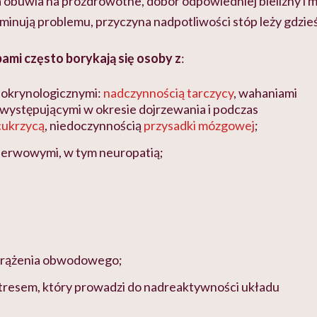
na obuwia na prozdrowotne, dobór odpowiedniej bielizny i 
iminują problemu, przyczyna nadpotliwości stóp leży gdzieś 
ami często borykają się osoby z
:
okrynologicznymi:
nadczynnością tarczycy
, wahaniami
występującymi w okresie dojrzewania i podczas
cukrzycą
, niedoczynnością
przysadki mózgowej
;
nerwowymi, w tym neuropatią;
krążenia obwodowego;
tresem, który prowadzi do nadreaktywności układu