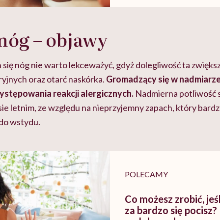
nóg – objawy
ię nóg nie warto lekceważyć, gdyż dolegliwość ta zwiększa
ryjnych oraz otarć naskórka.
Gromadzący się w nadmiarze
występowania reakcji alergicznych.
Nadmierna potliwość st
ie letnim, ze względu na nieprzyjemny zapach, który bardzo
do wstydu.
POLECAMY
Co możesz zrobić, jeśl
za bardzo się pocisz