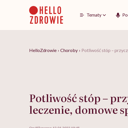
Go
to
content
Tematy
Po
HelloZdrowie
›
Choroby
›
Potliwość stóp – przyc
Potliwość stóp – pr
leczenie, domowe s
Opublikowano:
12.01.2022 19:45