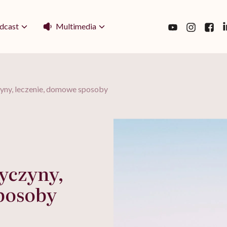
Multimedia
dcast
zyny, leczenie, domowe sposoby
zyczyny,
posoby