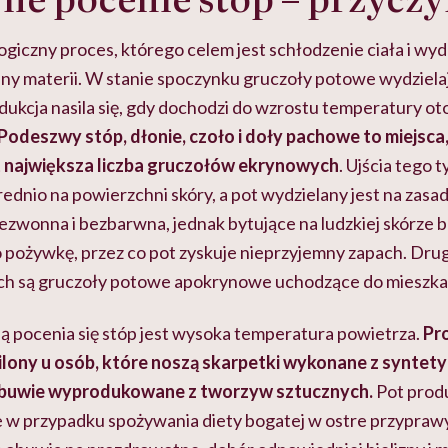
ologiczny proces, którego celem jest schłodzenie ciała i w
y materii. W stanie spoczynku gruczoły potowe wydzielaj
odukcja nasila się, gdy dochodzi do wzrostu temperatury o
Podeszwy stóp, dłonie, czoło i doły pachowe to miejsca
t największa liczba gruczołów ekrynowych
. Ujścia tego
rednio na powierzchni skóry, a pot wydzielany jest na zasa
bezwonna i bezbarwna, jednak bytujące na ludzkiej skórze 
ko pożywkę, przez co pot zyskuje nieprzyjemny zapach. Dr
h są gruczoły potowe apokrynowe uchodzące do mieszk
ą pocenia się stóp jest wysoka temperatura powietrza.
Pr
ilony u osób, które noszą skarpetki wykonane z syntet
obuwie wyprodukowane z tworzyw sztucznych.
Pot prod
że w przypadku spożywania diety bogatej w ostre przyprawy,