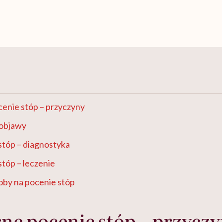
enie stóp – przyczyny
 objawy
stóp – diagnostyka
tóp – leczenie
by na pocenie stóp
e pocenie stóp – przycz