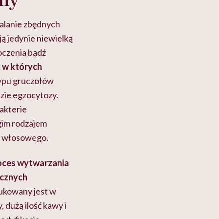
ydalanie zbędnych
ą jedynie niewielką
toczenia bądź
, w których
 typu gruczołów
dzie egzocytozy.
bakterie
ugim rodzajem
a włosowego.
oces wytwarzania
ycznych
ukowany jest w
 dużą ilość kawy i