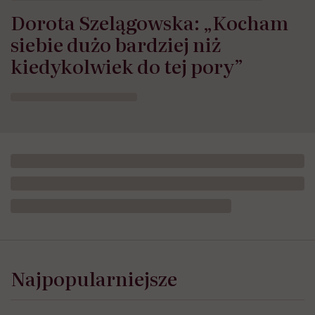
Dorota Szelągowska: „Kocham
siebie dużo bardziej niż
kiedykolwiek do tej pory”
Doda
mówi
o
Najpopularniejsze
„leniwych
tłuściochach”,
którzy