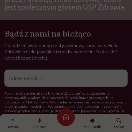
jest społecznym głosem USP Zdrowie.
Bądź z nami na bieżąco
Co tydzień wybieramy teksty, rozmowy i podcasty Hello
Zdrowie o ciele, psychice i codziennym życiu. Zapisz się i
czytaj bez pośpiechu.
Adres
e-
mail
*
Podanie adresu e-mail oraz kliknięcie „Zapisz się” oznacza zgodę na
otrzymywanie wiadomości o nowościach, produktach, promocjach lub
usługach dot. Hello Zdrowie. W dowolnym momencie możesz zrezygnować z
otrzymywania newslettera. Wycofanie zgody nie ma wpływu na zgodność z
prawem przetwarzania, którego dokonano przed jej wycofaniem. Zapoznaj się
z informacjami o przetwarzaniu danych osobowych, w tym o przysługujących
Strona główna
Ci prawach, w naszej
Polityce prywatności
.
Multimedia
Szukaj
Tematy
Podcast