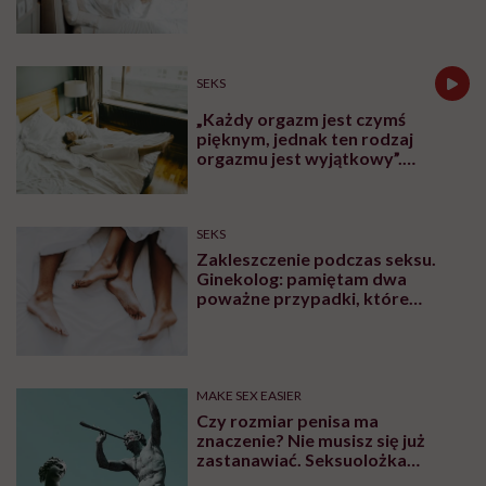
SEKS
„Każdy orgazm jest czymś
pięknym, jednak ten rodzaj
orgazmu jest wyjątkowy”.
Seksuolożka o kobiecym
wytrysku
SEKS
Zakleszczenie podczas seksu.
Ginekolog: pamiętam dwa
poważne przypadki, które
wymagały interwencji szpitalnej
MAKE SEX EASIER
Czy rozmiar penisa ma
znaczenie? Nie musisz się już
zastanawiać. Seksuolożka
Katarzyna Koczułap właśnie to