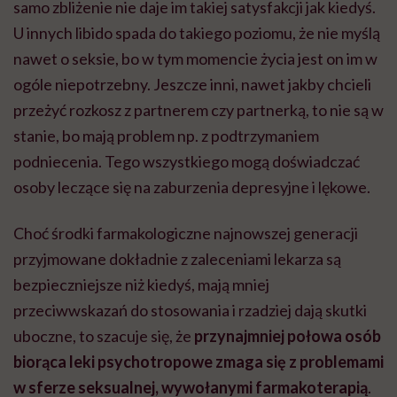
samo zbliżenie nie daje im takiej satysfakcji jak kiedyś.
U innych libido spada do takiego poziomu, że nie myślą
nawet o seksie, bo w tym momencie życia jest on im w
ogóle niepotrzebny. Jeszcze inni, nawet jakby chcieli
przeżyć rozkosz z partnerem czy partnerką, to nie są w
stanie, bo mają problem np. z podtrzymaniem
podniecenia. Tego wszystkiego mogą doświadczać
osoby leczące się na zaburzenia depresyjne i lękowe.
Choć środki farmakologiczne najnowszej generacji
przyjmowane dokładnie z zaleceniami lekarza są
bezpieczniejsze niż kiedyś, mają mniej
przeciwwskazań do stosowania i rzadziej dają skutki
uboczne, to szacuje się, że
przynajmniej połowa osób
biorąca leki psychotropowe zmaga się z problemami
w sferze seksualnej, wywołanymi farmakoterapią
.