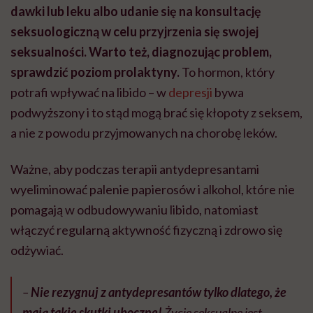
dawki lub leku albo udanie się na konsultację
seksuologiczną w celu przyjrzenia się swojej
seksualności.
Warto też, diagnozując problem,
sprawdzić poziom prolaktyny.
To hormon, który
potrafi wpływać na libido – w
depresji
bywa
podwyższony i to stąd mogą brać się kłopoty z seksem,
a nie z powodu przyjmowanych na chorobę leków.
Ważne, aby podczas terapii antydepresantami
wyeliminować palenie papierosów i alkohol, które nie
pomagają w odbudowywaniu libido, natomiast
włączyć regularną aktywność fizyczną i zdrowo się
odżywiać.
–
Nie rezygnuj z antydepresantów tylko dlatego, że
mają takie skutki uboczne!
Życie seksualne jest