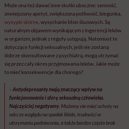
Może ona też dawać inne skutki uboczne: senność,
zmniejszony apetyt, zwiększona potliwość, biegunka,
wysypki skórne
, wysychanie błon śluzowych. Są
naturalnym objawem wynikającym z ingerencji leków
w organizm, jednak z reguły ustępują. Natomiast te
dotyczące funkcji seksualnych, jeśli nie zostaną
dobrze skonsultowane z psychiatrą, mogą utrzymać
się przez cały okres przyjmowania leków. Jakie może
to mieć konsekwencje dla chorego?
–
Antydepresanty mają znaczący wpływ na
funkcjonowanie i sferę seksualną człowieka.
Najczęściej negatywny
. Możemy nie mieć ochoty na
seks ze względu na spadek libido, trudności w
utrzymaniu podniecenia, a także bardzo często brak