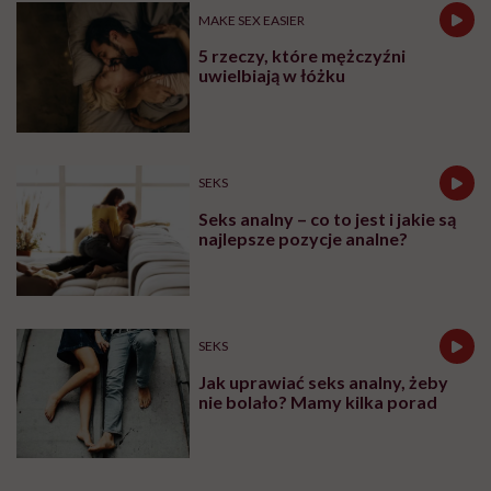
zabierają
MAKE SEX EASIER
chorym
lek.
5 rzeczy, które mężczyźni
Eksperci
uwielbiają w łóżku
grzmią:
to
bzdury
i
stygmatyzacja
SEKS
osób
z
Seks analny – co to jest i jakie są
otyłością
najlepsze pozycje analne?
SEKS
Jak uprawiać seks analny, żeby
nie bolało? Mamy kilka porad