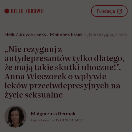
Go
to
Fundacja
content
HelloZdrowie
›
Seks
›
Make Sex Easier
›
„Nie rezygnuj z antyd
„Nie rezygnuj z
antydepresantów tylko dlatego,
że mają takie skutki uboczne!”.
Anna Wieczorek o wpływie
leków przeciwdepresyjnych na
życie seksualne
Małgorzata Germak
Opublikowano:
19.01.2021 14:17