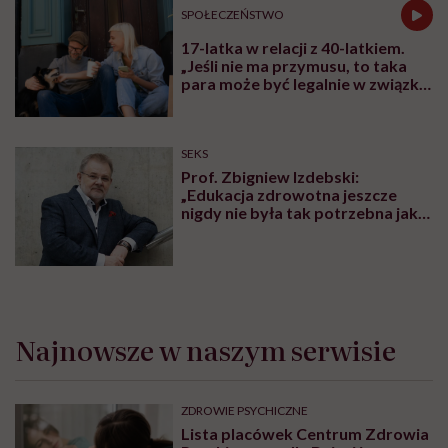
SPOŁECZEŃSTWO
17-latka w relacji z 40-latkiem.
„Jeśli nie ma przymusu, to taka
para może być legalnie w związku.
I mówiąc brutalnie: nic nikomu do
tego”
SEKS
Prof. Zbigniew Izdebski:
„Edukacja zdrowotna jeszcze
nigdy nie była tak potrzebna jak
teraz, kiedy jest taki chaos
informacyjny”
Najnowsze w naszym serwisie
ZDROWIE PSYCHICZNE
Lista placówek Centrum Zdrowia