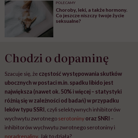
może chyba tylko
pracy
eksp
POLECAMY
głupota i brak
Choroby, leki, a także hormony.
wyobraźni"
Co jeszcze niszczy twoje życie
seksualne?
Chodzi o dopaminę
Szacuje się, że
częstość występowania skutków
ubocznych w postaci m.in. spadku libido jest
największa (nawet ok. 50% i więcej – statystyki
różnią się w zależności od badań) w przypadku
leków typu SSRI
, czyli selektywnych inhibitorów
wychwytu zwrotnego
serotoniny
oraz SNRI
–
inhibitorów wychwytu zwrotnego serotoniny i
noradrenaliny
. Jak to działa?