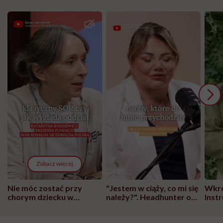
Zobacz więcej
Nie móc zostać przy
"Jestem w ciąży, co mi się
Wkró
chorym dziecku w
należy?". Headhunter o
Inst
szpitalu to tortura.
zmianie pokoleniowej u
atak
"Przeszkadzać w tym
kobiet w ciąży na rynku
wars