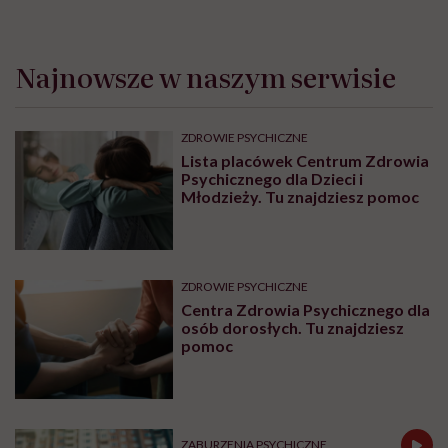
OBJAWY
Czerwone plamy na żołędzi są
wskazaniem do wizyty u
specjalisty
OBJAWY
Mięśnie zaczynamy tracić już po
trzydziestce. „Najgorsze, co
można zrobić, to uznać utratę
sprawności za nieunikniony
element starzenia”
CHOROBY
Michał Figurski: „Po wylewie stan
umysłu wygląda jak po eksplozji
bomby pod czaszką. O
jakiejkolwiek pracy myśli się na
samym końcu”