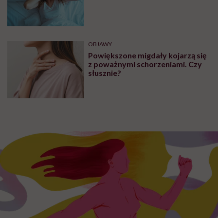
ZDROWIE
Krwiak mózgu – co warto
wiedzieć na temat tej patologii?
OBJAWY
Plamy na języku – przyczyny oraz
metody leczenia. Jakie schorzenia
przyczyniają się do powstania
plam na języku?
OBJAWY
Ból głowy po przebudzeniu. Oto
najczęstsze przyczyny