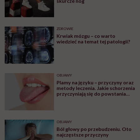
OBJAWY
Bolące żyły na rękach –
zakrzepica czy nadciśnienie?
ZDROWIE
„Proszę ściągnąć stanik” – mówi
lekarz podczas badania. Czy
zawsze należy się na to zgadzać?
ZDROWIE
Skąd się biorą skurcze w nogach?
Leki i domowe sposoby na
skurcze nóg