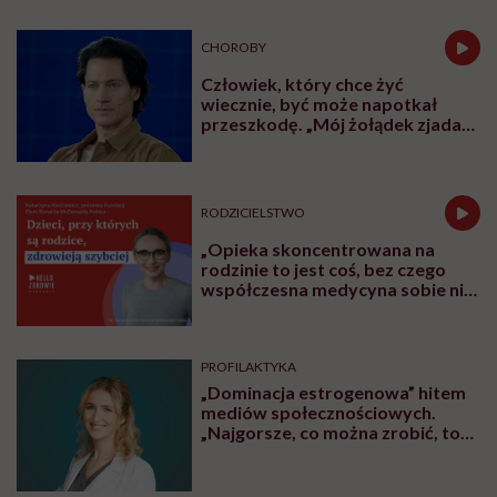
Najpopularniejsze
SPOŁECZEŃSTWO
Jagoda choruje na alzheimera o
wczesnym początku. „Zostało mi
10, może 11 wakacji, a kolejnych
nie będę już świadoma”
OBJAWY
Przypadkowo nagrał swój atak
serca. „To najstraszniejsza rzecz,
jaka mi się przydarzyła”