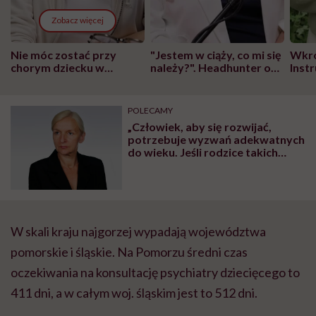
Zobacz więcej
Nie móc zostać przy
"Jestem w ciąży, co mi się
Wkró
chorym dziecku w
należy?". Headhunter o
Inst
szpitalu to tortura.
zmianie pokoleniowej u
atak
"Przeszkadzać w tym
kobiet w ciąży na rynku
wars
może chyba tylko
pracy
eksp
POLECAMY
głupota i brak
„Człowiek, aby się rozwijać,
wyobraźni"
potrzebuje wyzwań adekwatnych
do wieku. Jeśli rodzice takich
wyzwań nie stawiają, wychowują
człowieka podatnego na
zaburzenia emocjonalne” – mówi
dr Lidia Popek o depresji wśród
dzieci
W skali kraju najgorzej wypadają województwa
pomorskie i śląskie. Na Pomorzu średni czas
oczekiwania na konsultację psychiatry dziecięcego to
411 dni, a w całym woj. śląskim jest to 512 dni.