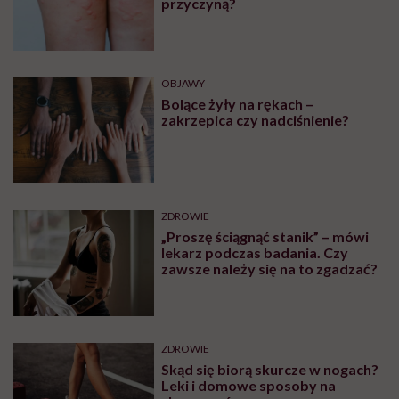
iść godzinę pieszo, niż wsiąść do
autobusu czy pociągu”
ZDROWIE
Jajniki wcale nie idą na emeryturę
po menopauzie. Rewolucyjne
odkrycie amerykańskich
naukowców
Zobacz także
OBJAWY
Czym są czerwone plamy na
nogach i co może być ich
przyczyną?