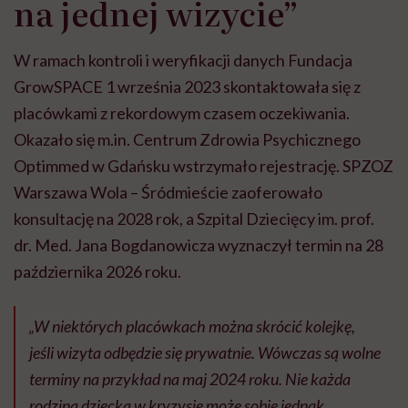
na jednej wizycie”
W ramach kontroli i weryfikacji danych Fundacja
GrowSPACE 1 września 2023 skontaktowała się z
placówkami z rekordowym czasem oczekiwania.
Okazało się m.in. Centrum Zdrowia Psychicznego
Optimmed w Gdańsku wstrzymało rejestrację. SPZOZ
Warszawa Wola – Śródmieście zaoferowało
konsultację na 2028 rok, a Szpital Dziecięcy im. prof.
dr. Med. Jana Bogdanowicza wyznaczył termin na 28
października 2026 roku.
„W niektórych placówkach można skrócić kolejkę,
jeśli wizyta odbędzie się prywatnie. Wówczas są wolne
terminy na przykład na maj 2024 roku. Nie każda
rodzina dziecka w kryzysie może sobie jednak