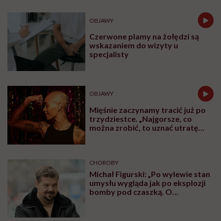
CHOROBY
Człowiek, który chce żyć
wiecznie, być może napotkał
przeszkodę. „Mój żołądek zjada
sam siebie”
RODZICIELSTWO
„Opieka skoncentrowana na
rodzinie to jest coś, bez czego
współczesna medycyna sobie nie
poradzi”
PROFILAKTYKA
„Dominacja estrogenowa” hitem
mediów społecznościowych.
„Najgorsze, co można zrobić, to
leczyć modne hasło”