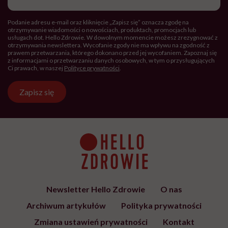
Hello Zdrowie to strona tworzona
przez Fundację Hello Zdrowie, która
jest społecznym głosem USP Zdrowie.
Bądź z nami na bieżąco
Co tydzień wybieramy teksty, rozmowy i podcasty Hello
Zdrowie o ciele, psychice i codziennym życiu. Zapisz się i
czytaj bez pośpiechu.
Adres
e-
mail
*