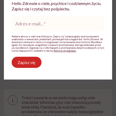
sposób na życie. Pracowała w Wirtualnej
Hello Zdrowie o ciele, psychice i codziennym życiu.
Polsce i TVN. W Hello Zdrowie jest
Zapisz się i czytaj bez pośpiechu.
dziennikarką i wydawczynią
Adres
Zobacz profil
e-
mail
*
Podanie adresu e-mail oraz kliknięcie „Zapisz się” oznacza zgodę na otrzymywanie
Udostępnij
wiadomości o nowościach, produktach, promocjach lub usługach dot. Hello Zdrowie. W
dowolnym momencie możesz zrezygnować z otrzymywania newslettera. Wycofanie
zgody nie ma wpływu na zgodność z prawem przetwarzania, którego dokonano przed
jej wycofaniem. Zapoznaj się z informacjami o przetwarzaniu danych osobowych, w tym
o przysługujących Ci prawach, w naszej
Polityce prywatności
.
Powiązane tematy:
Zapisz się
Psychiatria
Zdrowie psychiczne
Treści zawarte w serwisie mają wyłącznie
i
charakter informacyjny i nie stanowią porady
lekarskiej. Pamiętaj, że w przypadku
problemów ze zdrowiem należy bezwzględnie