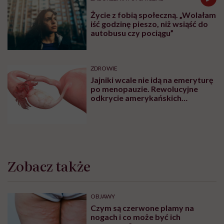
Najnowsze w naszym serwisie
ZDROWIE PSYCHICZNE
Lista placówek Centrum Zdrowia
Psychicznego dla Dzieci i
Młodzieży. Tu znajdziesz pomoc
ZDROWIE PSYCHICZNE
Centra Zdrowia Psychicznego dla
osób dorosłych. Tu znajdziesz
pomoc
ZABURZENIA PSYCHICZNE
Życie z fobią społeczną. „Wolałam