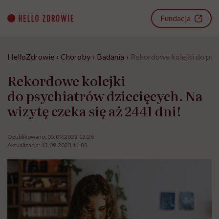
Go
to
Fundacja
content
HelloZdrowie
›
Choroby
›
Badania
›
Rekordowe kolejki do psyc
Rekordowe kolejki
do psychiatrów dziecięcych. Na
wizytę czeka się aż 2441 dni!
Opublikowano:
05.09.2023 13:26
Aktualizacja:
13.09.2023 11:08