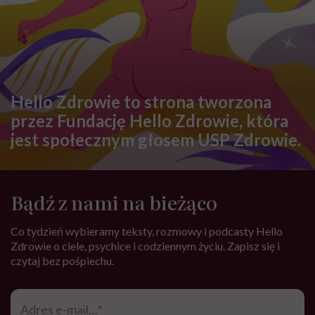
OBJAWY
Powiększone migdały kojarzą się
z poważnymi schorzeniami. Czy
słusznie?