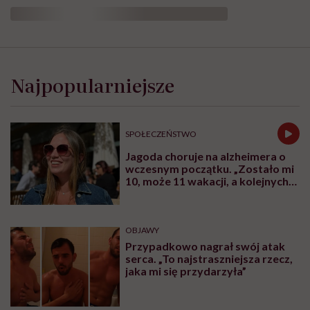
Maria Peszek: „Z
najczarniejszego momentu
można wyjść”