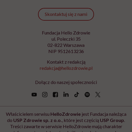
Podanie adresu e-mail oraz kliknięcie „Zapisz się” oznacza zgodę na
otrzymywanie wiadomości o nowościach, produktach, promocjach lub
usługach dot. Hello Zdrowie. W dowolnym momencie możesz zrezygnować z
otrzymywania newslettera. Wycofanie zgody nie ma wpływu na zgodność z
prawem przetwarzania, którego dokonano przed jej wycofaniem. Zapoznaj się
z informacjami o przetwarzaniu danych osobowych, w tym o przysługujących
Ci prawach, w naszej
Polityce prywatności
.
Zapisz się
Newsletter Hello Zdrowie
O nas
Archiwum artykułów
Polityka prywatności
Zmiana ustawień prywatności
Kontakt