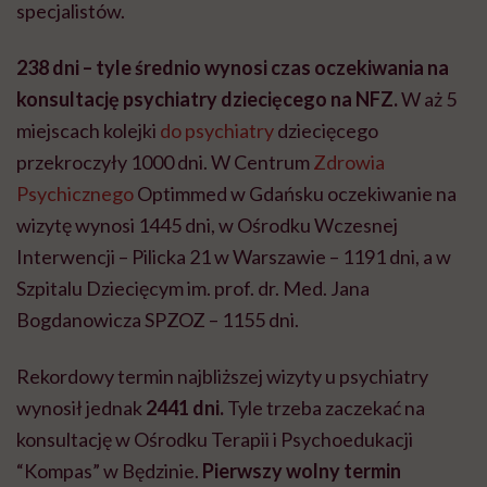
specjalistów.
238 dni – tyle średnio wynosi czas oczekiwania na
konsultację psychiatry dziecięcego na NFZ.
W aż 5
miejscach kolejki
do psychiatry
dziecięcego
przekroczyły 1000 dni. W Centrum
Zdrowia
Psychicznego
Optimmed w Gdańsku oczekiwanie na
wizytę wynosi 1445 dni, w Ośrodku Wczesnej
Interwencji – Pilicka 21 w Warszawie – 1191 dni, a w
Szpitalu Dziecięcym im. prof. dr. Med. Jana
Bogdanowicza SPZOZ – 1155 dni.
Rekordowy termin najbliższej wizyty u psychiatry
wynosił jednak
2441 dni.
Tyle trzeba zaczekać na
konsultację w Ośrodku Terapii i Psychoedukacji
“Kompas” w Będzinie.
Pierwszy wolny termin