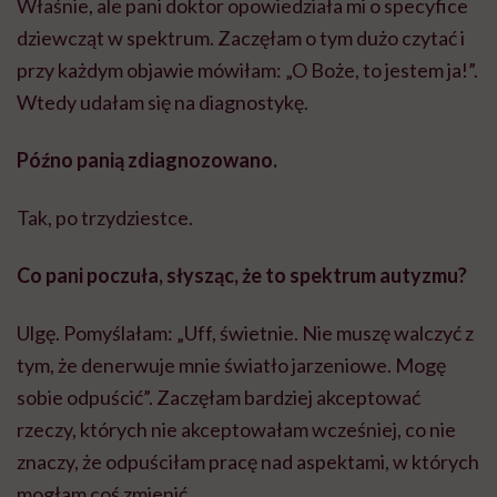
Właśnie, ale pani doktor opowiedziała mi o specyfice
dziewcząt w spektrum. Zaczęłam o tym dużo czytać i
przy każdym objawie mówiłam: „O Boże, to jestem ja!”.
Wtedy udałam się na diagnostykę.
Późno panią zdiagnozowano.
Tak, po trzydziestce.
Co pani poczuła, słysząc, że to spektrum autyzmu?
Ulgę. Pomyślałam: „Uff, świetnie. Nie muszę walczyć
z
tym, że
denerwuje mnie światło jarzeniowe. Mogę
sobie odpuścić”. Zaczęłam bardziej akceptować
rzeczy, których nie akceptowałam wcześniej, co nie
znaczy, że odpuściłam pracę nad aspektami, w których
mogłam coś zmienić.