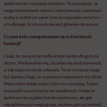
spektrum nie rozumieją metafory. To nieprawda. Ja
mogę niewłaściwie odczuć czyjeś intencje, natomiast
osoby w spektrum same tworzą wspaniałe metafory –
a to dlatego, że ich myślenie jest głównie obrazowe.
Co pani dało zaangażowanie się w działalność
fundacji?
Czuję, że rosną mi skrzydła, które bardzo długo były
ukryte. Maskowałam się, chciałam się dostosowywać,
a i tak nigdy mi się nie udawało. Teraz wreszcie mogę
być dumna z tego, że w pewnych aspektach się różnię.
Mam wokół siebie osoby, które to rozumieją. To jest
wspaniałe uczucie bycia we wspólnocie. Osoby w
spektrum nie są jakieś bardzo społeczne, ale gdy
odnajdziemy już swoją grupę, możemy góry przenosić.