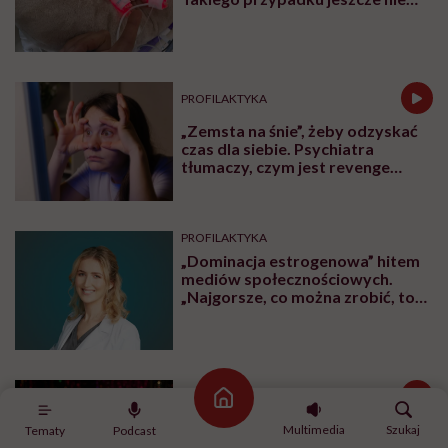
było
PROFILAKTYKA
„Zemsta na śnie”, żeby odzyskać
czas dla siebie. Psychiatra
tłumaczy, czym jest revenge
bedtime procrastination
PROFILAKTYKA
„Dominacja estrogenowa” hitem
mediów społecznościowych.
„Najgorsze, co można zrobić, to
leczyć modne hasło”
OBJAWY
Strona główna
Mięśnie zaczynamy tracić już po
Multimedia
Szukaj
Tematy
Podcast
trzydziestce. „Najgorsze, co