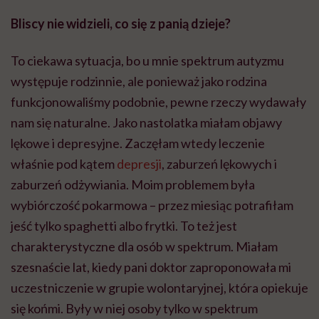
Bliscy nie widzieli, co się z panią dzieje?
To ciekawa sytuacja, bo u mnie spektrum autyzmu
występuje rodzinnie, ale ponieważ jako rodzina
funkcjonowaliśmy podobnie, pewne rzeczy wydawały
nam się naturalne. Jako nastolatka miałam objawy
lękowe i depresyjne. Zaczęłam wtedy leczenie
właśnie pod kątem
depresji
, zaburzeń lękowych i
zaburzeń odżywiania. Moim problemem była
wybiórczość pokarmowa – przez miesiąc potrafiłam
jeść tylko spaghetti albo frytki. To też jest
charakterystyczne dla osób w spektrum. Miałam
szesnaście lat, kiedy pani doktor zaproponowała mi
uczestniczenie w grupie
wolontaryjnej
, która opiekuje
się końmi. Były w niej osoby tylko w spektrum