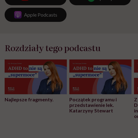
Apple Podcasts
Rozdziały tego podcastu
Najlepsze fragmenty.
Początek programu i
Z
przedstawienie lek.
D
Katarzyny Stewart
i
o