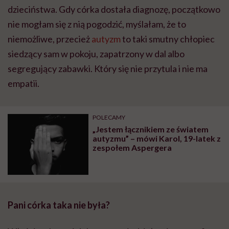
dzieciństwa. Gdy córka dostała diagnozę, początkowo
nie mogłam się z nią pogodzić, myślałam, że to
niemożliwe, przecież
autyzm
to taki smutny chłopiec
siedzący sam w pokoju, zapatrzony w dal albo
segregujący zabawki. Który się nie przytula i nie ma
empatii.
POLECAMY
„Jestem łącznikiem ze światem
autyzmu” – mówi Karol, 19-latek z
zespołem Aspergera
Pani córka taka nie była?