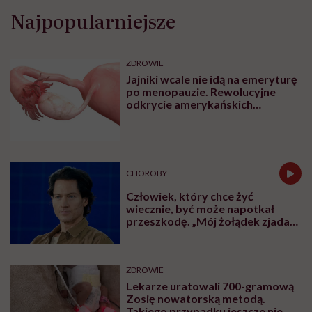
Najpopularniejsze
ZDROWIE
Jajniki wcale nie idą na emeryturę
po menopauzie. Rewolucyjne
odkrycie amerykańskich
naukowców
CHOROBY
Człowiek, który chce żyć
wiecznie, być może napotkał
przeszkodę. „Mój żołądek zjada
sam siebie”
ZDROWIE
Lekarze uratowali 700-gramową
Zosię nowatorską metodą.
Takiego przypadku jeszcze nie