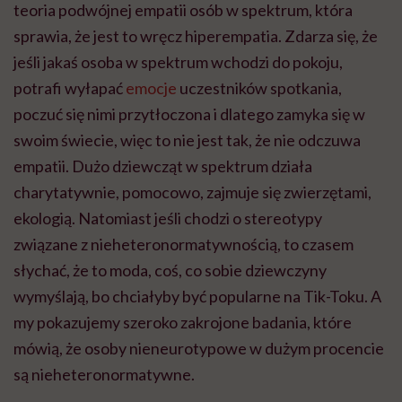
teoria podwójnej empatii osób w spektrum, która
sprawia, że jest to wręcz hiperempatia. Zdarza się, że
jeśli jakaś osoba w spektrum wchodzi do pokoju,
potrafi wyłapać
emocje
uczestników spotkania,
poczuć się nimi przytłoczona i dlatego zamyka się w
swoim świecie, więc to nie jest tak, że nie odczuwa
empatii. Dużo dziewcząt w spektrum działa
charytatywnie,
pomocowo
, zajmuje się zwierzętami,
ekologią. Natomiast jeśli chodzi o stereotypy
związane z
nieheteronormatywnością
, to czasem
słychać, że to moda, coś, co sobie dziewczyny
wymyślają, bo chciałyby być popularne na Tik-Toku. A
my pokazujemy szeroko zakrojone badania, które
mówią, że osoby
nieneurotypowe
w dużym procencie
są
nieheteronormatywne
.