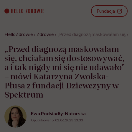
Go
to
Fundacja
content
HelloZdrowie
›
Zdrowie
›
„Przed diagnozą maskowałam się, chc
„Przed diagnozą maskowałam
się, chciałam się dostosowywać,
a i tak nigdy mi się nie udawało”
– mówi Katarzyna Zwolska-
Płusa z fundacji Dziewczyny w
Spektrum
Ewa Podsiadły-Natorska
Opublikowano:
02.06.2023 13:33