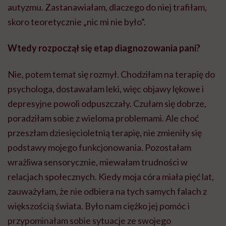
autyzmu. Zastanawiałam, dlaczego do niej trafiłam,
skoro teoretycznie „nic mi nie było”.
Wtedy rozpoczął się etap diagnozowania pani?
Nie, potem temat się rozmył. Chodziłam na terapię do
psychologa, dostawałam leki, więc objawy lękowe i
depresyjne powoli odpuszczały. Czułam się dobrze,
poradziłam sobie z wieloma problemami.
Ale
choć
przeszłam dziesięcioletnią terapię, nie zmieniły się
podstawy mojego funkcjonowania. Pozostałam
wrażliwa sensorycznie, miewałam trudności w
relacjach społecznych. Kiedy moja córa miała pięć lat,
zauważyłam, że nie odbiera na tych samych falach z
większością świata. Było nam ciężko jej pomóc i
przypominałam sobie sytuacje ze swojego