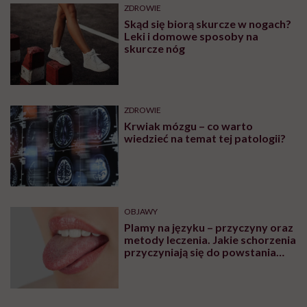
ZDROWIE
Skąd się biorą skurcze w nogach?
Leki i domowe sposoby na
skurcze nóg
ZDROWIE
Krwiak mózgu – co warto
wiedzieć na temat tej patologii?
OBJAWY
Plamy na języku – przyczyny oraz
metody leczenia. Jakie schorzenia
przyczyniają się do powstania
plam na języku?