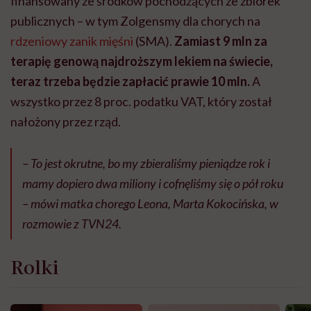
finansowany ze środków pochodzących ze zbiórek
publicznych – w tym Zolgensmy dla chorych na
rdzeniowy zanik mięśni
(SMA).
Zamiast 9 mln za
terapię genową najdroższym lekiem na świecie,
teraz trzeba będzie zapłacić prawie 10 mln.
A
wszystko przez 8 proc. podatku VAT, który został
nałożony przez rząd.
– To jest okrutne, bo my zbieraliśmy pieniądze rok i
mamy dopiero dwa miliony i cofnęliśmy się o pół roku
– mówi matka chorego Leona, Marta Kokocińska, w
rozmowie z TVN24.
Rolki