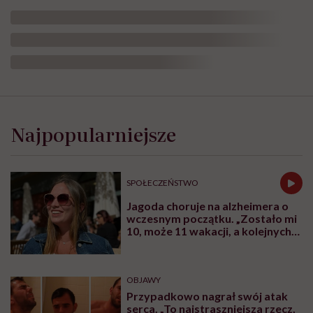
Najpopularniejsze
SPOŁECZEŃSTWO
Jagoda choruje na alzheimera o
wczesnym początku. „Zostało mi
10, może 11 wakacji, a kolejnych
nie będę już świadoma”
OBJAWY
Przypadkowo nagrał swój atak
serca. „To najstraszniejsza rzecz,