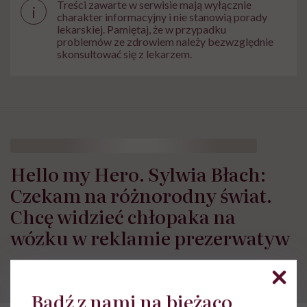
Treści zawarte w serwisie mają wyłącznie
i
charakter informacyjny i nie stanowią porady
lekarskiej. Pamiętaj, że w przypadku
problemów ze zdrowiem należy bezwzględnie
skonsultować się z lekarzem.
Hello my Hero. Sylwia Błach:
Czekam na różnorodny świat.
Chcę widzieć chłopaka na
wózku w reklamie prezerwatyw
Bądź z nami na bieżąco