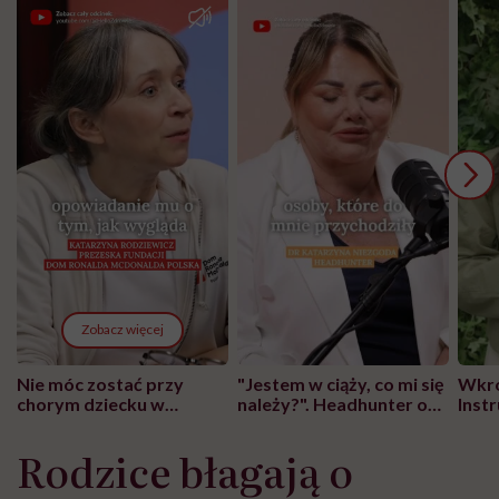
Zobacz więcej
Nie móc zostać przy
"Jestem w ciąży, co mi się
Wkró
chorym dziecku w
należy?". Headhunter o
Inst
szpitalu to tortura.
zmianie pokoleniowej u
atak
"Przeszkadzać w tym
kobiet w ciąży na rynku
wars
Rodzice błagają o
może chyba tylko
pracy
eksp
głupota i brak