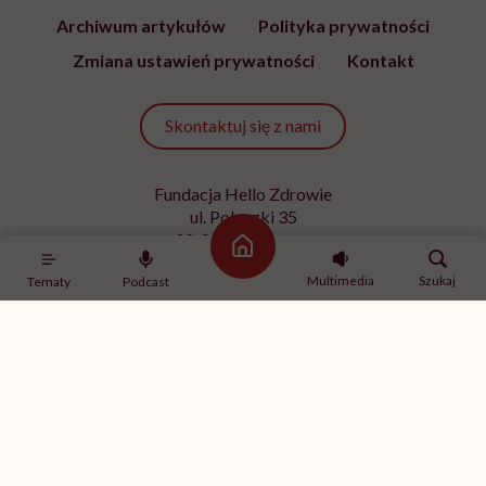
Archiwum artykułów
Polityka prywatności
Zmiana ustawień prywatności
Kontakt
Skontaktuj się z nami
Fundacja Hello Zdrowie
ul. Poleczki 35
02-822 Warszawa
Strona główna
NIP 9512613236
Multimedia
Szukaj
Tematy
Podcast
Kontakt z redakcją
redakcja@hellozdrowie.pl
Dołącz do naszej społeczności