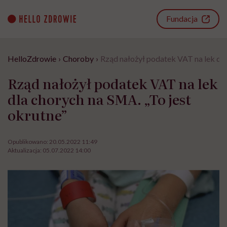
Go
to
Fundacja
content
HelloZdrowie
›
Choroby
›
Rząd nałożył podatek VAT na lek dla
Rząd nałożył podatek VAT na lek
dla chorych na SMA. „To jest
okrutne”
Opublikowano:
20.05.2022 11:49
Aktualizacja:
05.07.2022 14:00