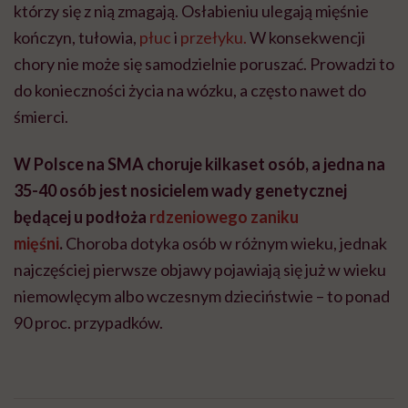
którzy się z nią zmagają. Osłabieniu ulegają mięśnie
kończyn, tułowia,
płuc
i
przełyku.
W konsekwencji
chory nie może się samodzielnie poruszać. Prowadzi to
do konieczności życia na wózku, a często nawet do
śmierci.
W Polsce na SMA choruje kilkaset osób, a jedna na
35-40 osób jest nosicielem wady genetycznej
będącej u podłoża
rdzeniowego zaniku
mięśni
.
Choroba dotyka osób w różnym wieku, jednak
najczęściej pierwsze objawy pojawiają się już w wieku
niemowlęcym albo wczesnym dzieciństwie – to ponad
90 proc. przypadków.