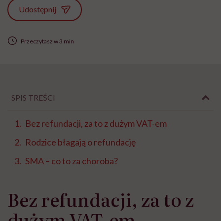
Udostępnij
Przeczytasz w 3 min
SPIS TREŚCI
Bez refundacji, za to z dużym VAT-em
Rodzice błagają o refundację
SMA – co to za choroba?
Bez refundacji, za to z
dużym VAT-em