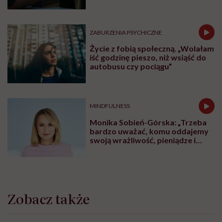
ZABURZENIA PSYCHICZNE
Życie z fobią społeczną. „Wolałam
iść godzinę pieszo, niż wsiąść do
autobusu czy pociągu”
MINDFULNESS
Monika Sobień-Górska: „Trzeba
bardzo uważać, komu oddajemy
swoją wrażliwość, pieniądze i
zaufanie”
Zobacz także