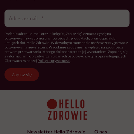
Adres
e-
mail
*
Podanie adresu e-mail oraz kliknięcie „Zapisz się” oznacza zgodę na
otrzymywanie wiadomości o nowościach, produktach, promocjach lub
usługach dot. Hello Zdrowie. W dowolnym momencie możesz zrezygnować z
otrzymywania newslettera. Wycofanie zgody nie ma wpływu na zgodność z
prawem przetwarzania, którego dokonano przed jej wycofaniem. Zapoznaj się
z informacjami o przetwarzaniu danych osobowych, w tym o przysługujących
Ci prawach, w naszej
Polityce prywatności
.
Zapisz się
Newsletter Hello Zdrowie
O nas