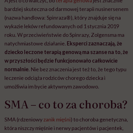
A jest o co walczyć, bo
terapia genowa
jest znacznie
bardziej skuteczna od darmowej terapii nusinersenem
(nazwa handlowa: Spinraza®), który znajduje się na
wykazie leków refundowanych od 1 stycznia 2019
roku. W przeciwieństwie do Spinrazy, Zolgensma ma
natychmiastowe działanie.
Eksperci zaznaczają, że
dziecko leczone terapią genową ma szanse na to, że
w przyszłości będzie funkcjonowało całkowicie
normalnie
. Nie bez znaczenia jest też to, że tego typu
leczenie odciąża rodziców chorego dziecka i
umożliwia im bycie aktywnym zawodowo.
SMA – co to za choroba?
SMA (rdzeniowy
zanik mięśni
) to choroba genetyczna,
która niszczy mięśnie i nerwy pacjentów i pacjentek,