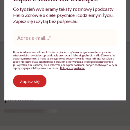
Co tydzień wybieramy teksty, rozmowy i podcasty
Hello Zdrowie o ciele, psychice i codziennym życiu.
Zapisz się i czytaj bez pośpiechu.
Adres
e-
mail
*
Podanie adresu e-mail oraz kliknięcie „Zapisz się” oznacza zgodę na otrzymywanie
wiadomości o nowościach, produktach, promocjach lub usługach dot. Hello Zdrowie. W
dowolnym momencie możesz zrezygnować z otrzymywania newslettera. Wycofanie
zgody nie ma wpływu na zgodność z prawem przetwarzania, którego dokonano przed
jej wycofaniem. Zapoznaj się z informacjami o przetwarzaniu danych osobowych, w tym
„Opieka skoncentrowana na
o przysługujących Ci prawach, w naszej
Polityce prywatności
.
rodzinie to jest coś, bez czego
Zapisz się
współczesna medycyna sobie nie
poradzi”