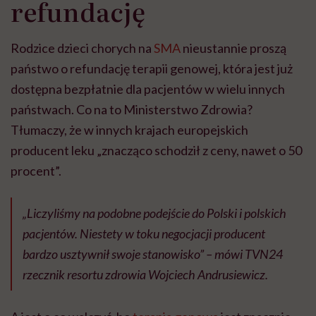
refundację
wyobraźni"
Rodzice dzieci chorych na
SMA
nieustannie proszą
państwo o refundację terapii genowej, która jest już
dostępna bezpłatnie dla pacjentów w wielu innych
państwach. Co na to Ministerstwo Zdrowia?
Tłumaczy, że w innych krajach europejskich
producent leku „znacząco schodził z ceny, nawet o 50
procent”.
„Liczyliśmy na podobne podejście do Polski i polskich
pacjentów. Niestety w toku negocjacji producent
bardzo usztywnił swoje stanowisko” – mówi TVN24
rzecznik resortu zdrowia Wojciech Andrusiewicz.