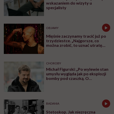
wskazaniem do wizyty u
specjalisty
OBJAWY
Mięśnie zaczynamy tracić już po
trzydziestce. „Najgorsze, co
można zrobić, to uznać utratę
sprawności za nieunikniony
element starzenia”
CHOROBY
Michał Figurski: „Po wylewie stan
umysłu wygląda jak po eksplozji
bomby pod czaszką. O
jakiejkolwiek pracy myśli się na
samym końcu”
BADANIA
Stetoskop. Jak niezręczna