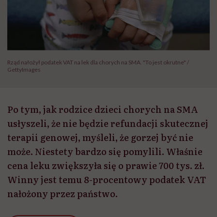
Rząd nałożył podatek VAT na lek dla chorych na SMA. "To jest okrutne" /
GettyImages
Po tym, jak rodzice dzieci chorych na SMA
usłyszeli, że nie będzie refundacji skutecznej
terapii genowej, myśleli, że gorzej być nie
może. Niestety bardzo się pomylili. Właśnie
cena leku zwiększyła się o prawie 700 tys. zł.
Winny jest temu 8-procentowy podatek VAT
nałożony przez państwo.