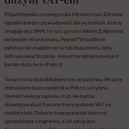
W październiku zeszłego roku Ministerstwo Zdrowia
ogłosiło bardzo złą wiadomość dla wszystkich, którzy
zmagają się z SMA:
terapia genowa
lekiem Zolgensma
nie będzie refundowana. Powód? W budżecie
państwa nie znajdzie się na tyle duża kwota, żeby
dofinansować leczenie. A koszt terapii genowej jest
bardzo duży, bo to 9 mln zł.
Teraz chorzy dostali kolejny cios od państwa. Wraz ze
zniesieniem stanu epidemii w Polsce, uchylono
również wiele przepisów, m.in. nie będzie
obowiązywał już 0-procentowy podatek VAT na
niektóre leki. Dotyczy to preparatów, które są
sprowadzane z zagranicy, a ich zakup jest