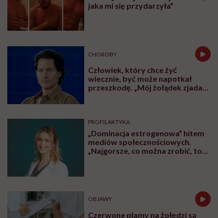
jaka mi się przydarzyła”
CHOROBY
Człowiek, który chce żyć
wiecznie, być może napotkał
przeszkodę. „Mój żołądek zjada
sam siebie”
PROFILAKTYKA
„Dominacja estrogenowa” hitem
mediów społecznościowych.
„Najgorsze, co można zrobić, to
leczyć modne hasło”
OBJAWY
Czerwone plamy na żołędzi są