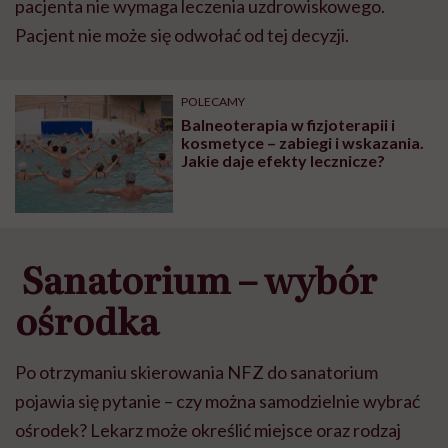
pacjenta nie wymaga leczenia uzdrowiskowego.
Pacjent nie mo
ż
e si
ę
odwo
ł
a
ć
od tej decyzji.
POLECAMY
Balneoterapia w fizjoterapii i
kosmetyce – zabiegi i wskazania.
Jakie daje efekty lecznicze?
Sanatorium – wybór
ośrodka
Po otrzymaniu skierowania NFZ do sanatorium
pojawia si
ę
pytanie – czy mo
ż
na samodzielnie wybra
ć
o
ś
rodek? Lekarz mo
ż
e okre
ś
li
ć
miejsce oraz rodzaj