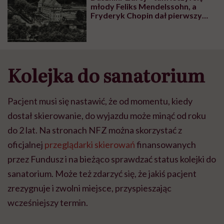
młody Feliks Mendelssohn, a
Fryderyk Chopin dał pierwszy
międzynarodowy koncert
Kolejka do sanatorium
Pacjent musi si
ę
nastawi
ć
,
ż
e od momentu, kiedy
dosta
ł
skierowanie, do wyjazdu mo
ż
e min
ąć
od roku
do 2 lat. Na stronach NFZ można skorzystać z
oficjalnej
przeglądarki skierowań
finansowanych
przez Fundusz i na bieżąco sprawdzać status kolejki do
sanatorium. Mo
ż
e te
ż
zdarzy
ć
si
ę
,
ż
e jaki
ś
pacjent
zrezygnuje i zwolni miejsce, przyspieszając
wcześniejszy termin.