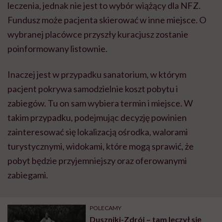
leczenia, jednak nie jest to wyb
ó
r wi
ążą
cy dla NFZ.
Fundusz mo
ż
e pacjenta skierowa
ć
w inne miejsce. O
wybranej plac
ó
wce przysz
ł
y kuracjusz zostanie
poinformowany listownie.
Inaczej jest w przypadku sanatorium, w kt
ó
rym
pacjent pokrywa samodzielnie koszt pobytu i
zabieg
ó
w. Tu on sam wybiera termin i miejsce. W
takim przypadku, podejmuj
ą
c decyzj
ę
powinien
zainteresowa
ć
si
ę
lokalizacją o
ś
rodka, walorami
turystycznymi, widokami, kt
ó
re mog
ą
sprawi
ć
,
ż
e
pobyt b
ę
dzie przyjemniejszy oraz oferowanymi
zabiegami.
POLECAMY
Duszniki-Zdrój – tam leczył się