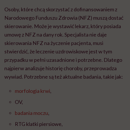
Osoby, kt
ó
re chc
ą
skorzysta
ć
z dofinansowaniem z
Narodowego Funduszu Zdrowia (NFZ) musz
ą
dosta
ć
skierowanie. Mo
ż
e je wystawi
ć
lekarz, kt
ó
ry posiada
umow
ę
z NFZ na dany rok. Specjalista nie daje
skierowania NFZ na
ż
yczenie pacjenta, musi
stwierdzi
ć
,
ż
e leczenie uzdrowiskowe jest w tym
przypadku w pe
ł
ni uzasadnione i potrzebne. Dlatego
najpierw analizuje histori
ę
choroby, przeprowadza
wywiad. Potrzebne s
ą
te
ż
aktualne badania, takie jak:
morfologia krwi
,
OV,
badania moczu
,
RTG klatki piersiowe,