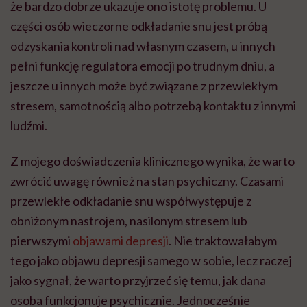
że bardzo dobrze ukazuje ono istotę problemu. U
części osób wieczorne odkładanie snu jest próbą
odzyskania kontroli nad własnym czasem, u innych
pełni funkcję regulatora emocji po trudnym dniu, a
jeszcze u innych może być związane z przewlekłym
stresem, samotnością albo potrzebą kontaktu z innymi
ludźmi.
Z mojego doświadczenia klinicznego wynika, że warto
zwrócić uwagę również na stan psychiczny. Czasami
przewlekłe odkładanie snu współwystępuje z
obniżonym nastrojem, nasilonym stresem lub
pierwszymi
objawami depresji
. Nie traktowałabym
tego jako objawu depresji samego w sobie, lecz raczej
jako sygnał, że warto przyjrzeć się temu, jak dana
osoba funkcjonuje psychicznie. Jednocześnie