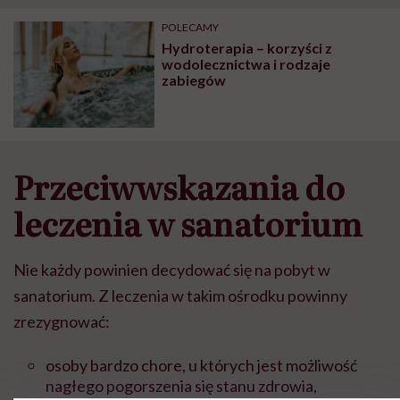
POLECAMY
Hydroterapia – korzyści z
wodolecznictwa i rodzaje
zabiegów
Przeciwwskazania do
leczenia w sanatorium
Nie ka
ż
dy powinien decydowa
ć
si
ę
na pobyt w
sanatorium. Z leczenia w takim o
ś
rodku powinny
zrezygnowa
ć
:
osoby bardzo chore, u kt
ó
rych jest mo
ż
liwo
ść
nag
ł
ego pogorszenia si
ę
stanu zdrowia,