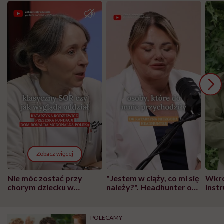
Zobacz więcej
Nie móc zostać przy
"Jestem w ciąży, co mi się
Wkró
chorym dziecku w
należy?". Headhunter o
Inst
szpitalu to tortura.
zmianie pokoleniowej u
atak
"Przeszkadzać w tym
kobiet w ciąży na rynku
wars
może chyba tylko
pracy
eksp
POLECAMY
głupota i brak