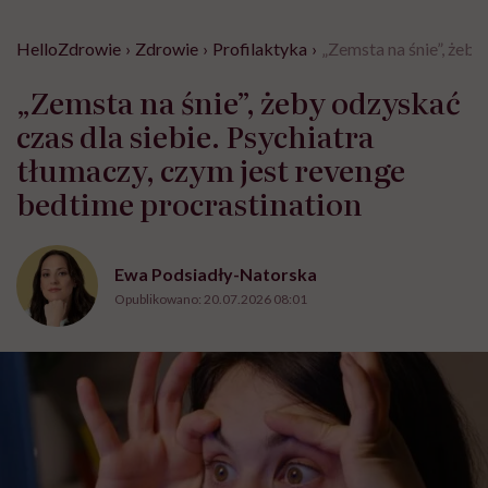
HelloZdrowie
›
Zdrowie
›
Profilaktyka
›
„Zemsta na śnie”, żeby
„Zemsta na śnie”, żeby odzyskać
czas dla siebie. Psychiatra
tłumaczy, czym jest revenge
bedtime procrastination
Ewa Podsiadły-Natorska
Opublikowano:
20.07.2026 08:01