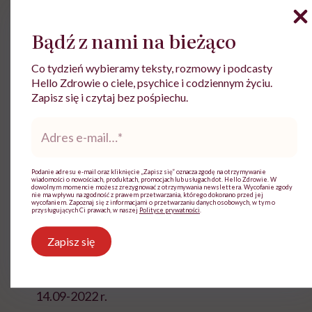
pacjenci niestabilni psychicznie,
Bądź z nami na bieżąco
chorzy na padaczk
ę
,
pacjenci z niewyr
ó
wnan
ą
cukrzyc
ą
,
Co tydzień wybieramy teksty, rozmowy i podcasty
Hello Zdrowie o ciele, psychice i codziennym życiu.
osoby z ostrymi stanami zapalnymi
Zapisz się i czytaj bez pośpiechu.
pacjenci cierpiący na zmiany reumatyczne,
Adres
e-
osoby niedo
łęż
ne, kt
ó
re potrzebuj
ą
pomocy w
mail
*
wykonywaniu podstawowych czynno
ś
ci.
Podanie adresu e-mail oraz kliknięcie „Zapisz się” oznacza zgodę na otrzymywanie
wiadomości o nowościach, produktach, promocjach lub usługach dot. Hello Zdrowie. W
dowolnym momencie możesz zrezygnować z otrzymywania newslettera. Wycofanie zgody
Ź
r
ó
d
ł
a
:
nie ma wpływu na zgodność z prawem przetwarzania, którego dokonano przed jej
wycofaniem. Zapoznaj się z informacjami o przetwarzaniu danych osobowych, w tym o
przysługujących Ci prawach, w naszej
Polityce prywatności
.
https://www.medonet.pl/zdrowie/zdrowie-dla-
Zapisz się
kazdego,sanatorium—dla-kogo–czym-kierowac-
sie-przy-wyborze-
sanatorium-,artykul,60336045.html – dost
ę
p:
14.09-2022 r.