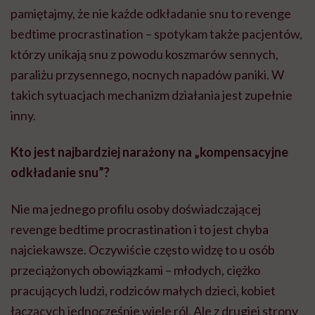
pamiętajmy, że nie każde odkładanie snu to revenge
bedtime procrastination – spotykam także pacjentów,
którzy unikają snu z powodu koszmarów sennych,
paraliżu przysennego, nocnych napadów paniki. W
takich sytuacjach mechanizm działania jest zupełnie
inny.
Kto jest najbardziej narażony na „kompensacyjne
odkładanie snu”?
Nie ma jednego profilu osoby doświadczającej
revenge bedtime procrastination i to jest chyba
najciekawsze. Oczywiście często widzę to u osób
przeciążonych obowiązkami – młodych, ciężko
pracujących ludzi, rodziców małych dzieci, kobiet
łączących jednocześnie wiele ról. Ale z drugiej strony