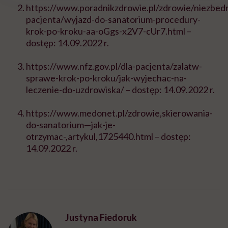
https://www.poradnikzdrowie.pl/zdrowie/niezbedn
pacjenta/wyjazd-do-sanatorium-procedury-
krok-po-kroku-aa-oGgs-x2V7-cUr7.html –
dost
ę
p: 14.09.2022 r.
https://www.nfz.gov.pl/dla-pacjenta/zalatw-
sprawe-krok-po-kroku/jak-wyjechac-na-
leczenie-do-uzdrowiska/ – dost
ę
p: 14.09.2022 r.
https://www.medonet.pl/zdrowie,skierowania-
do-sanatorium—jak-je-
otrzymac-,artykul,1725440.html – dost
ę
p:
14.09.2022 r.
Justyna Fiedoruk