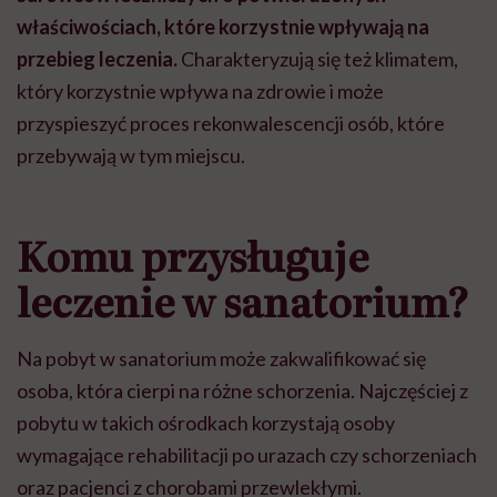
w
ł
a
ś
ciwo
ś
ciach, kt
ó
re korzystnie wp
ł
ywaj
ą
na
przebieg leczenia.
Charakteryzuj
ą
si
ę
te
ż
klimatem,
kt
ó
ry korzystnie wp
ł
ywa na zdrowie i mo
ż
e
przyspieszy
ć
proces rekonwalescencji os
ó
b, kt
ó
re
przebywaj
ą
w tym miejscu.
Komu przys
ł
uguje
leczenie w sanatorium?
Na pobyt w sanatorium mo
ż
e zakwalifikować się
osoba, kt
ó
ra cierpi na r
óż
ne schorzenia. Najcz
ęś
ciej z
pobytu w takich o
ś
rodkach korzystaj
ą
osoby
wymagające rehabilitacji po urazach czy schorzeniach
oraz pacjenci z chorobami przewlek
ł
ymi.