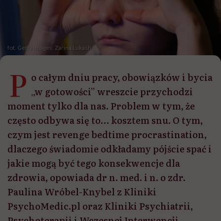
fot. Getty Images, Zarina Lukash
P
o całym dniu pracy, obowiązków i bycia
„w gotowości” wreszcie przychodzi
moment tylko dla nas. Problem w tym, że
często odbywa się to… kosztem snu. O tym,
czym jest revenge bedtime procrastination,
dlaczego świadomie odkładamy pójście spać i
jakie mogą być tego konsekwencje dla
zdrowia, opowiada dr n. med. i n. o zdr.
Paulina Wróbel-Knybel z Kliniki
PsychoMedic.pl oraz Kliniki Psychiatrii,
Psychoterapii i Wczesnej Interwencji