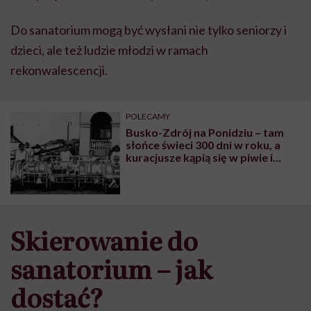
Do sanatorium mog
ą
by
ć
wys
ł
ani nie tylko seniorzy i
dzieci, ale te
ż
ludzie m
ł
odzi w ramach
rekonwalescencji.
POLECAMY
Busko-Zdrój na Ponidziu – tam
słońce świeci 300 dni w roku, a
kuracjusze kąpią się w piwie i
śpiewają piosenki o Bukowinie
Skierowanie do
sanatorium – jak
dosta
ć
?