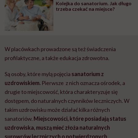
Kolejka do sanatorium. Jak długo
wyobraźni"
trzeba czekać na miejsce?
W plac
ó
wkach prowadzone s
ą
te
ż ś
wiadczenia
profilaktyczne, a tak
ż
e edukacja zdrowotna.
S
ą
osoby, kt
ó
re myl
ą
poj
ę
cia
sanatorium z
uzdrowiskiem.
Pierwsze z nich oznacza o
ś
rodek, a
drugie to miejscowo
ść
, kt
ó
ra charakteryzuje si
ę
dost
ę
pem, do naturalnych czynnik
ó
w leczniczych. W
takim uzdrowisku mo
ż
e dzia
ł
a
ć
kilka r
óż
nych
sanatori
ó
w.
Miejscowo
ś
ci, kt
ó
re posiadaj
ą
status
uzdrowiska, musz
ą
mie
ć
z
ł
o
ż
a naturalnych
surowc
ó
w leczniczych o potwierdzonych