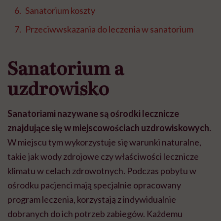
Sanatorium koszty
Przeciwwskazania do leczenia w sanatorium
Sanatorium a
uzdrowisko
Sanatoriami nazywane s
ą
o
ś
rodki lecznicze
znajduj
ą
ce si
ę
w miejscowo
ś
ciach uzdrowiskowych.
W miejscu tym wykorzystuje si
ę
warunki naturalne,
takie jak wody zdrojowe czy w
ł
a
ś
ciwo
ś
ci lecznicze
klimatu w celach zdrowotnych. Podczas pobytu w
o
ś
rodku pacjenci maj
ą
specjalnie opracowany
program leczenia, korzystaj
ą
z indywidualnie
dobranych do ich potrzeb zabieg
ó
w. Ka
ż
demu