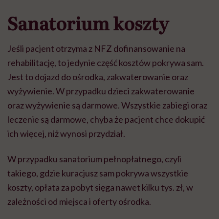
Sanatorium koszty
Je
ś
li pacjent otrzyma z NFZ dofinansowanie na
rehabilitacj
ę
, to jedynie cz
ęść
koszt
ó
w pokrywa sam.
Jest to dojazd do o
ś
rodka, zakwaterowanie oraz
wy
ż
ywienie. W przypadku dzieci zakwaterowanie
oraz wy
ż
ywienie s
ą
darmowe. Wszystkie zabiegi oraz
leczenie s
ą
darmowe, chyba
ż
e pacjent chce dokupi
ć
ich wi
ę
cej, ni
ż
wynosi przydzia
ł
.
W przypadku sanatorium pe
ł
nop
ł
atnego, czyli
takiego, gdzie kuracjusz sam pokrywa wszystkie
koszty, op
ł
ata za pobyt si
ę
ga nawet kilku tys. z
ł
, w
zale
ż
no
ś
ci od miejsca i oferty o
ś
rodka.