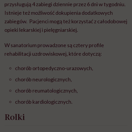
przys
ł
uguj
ą
4 zabiegi dziennie przez 6 dni w tygodniu.
Istnieje te
ż
mo
ż
liwo
ść
dokupienia dodatkowych
zabieg
ó
w. Pacjenci mog
ą
te
ż
korzysta
ć
z ca
ł
odobowej
opieki lekarskiej i piel
ę
gniarskiej.
W sanatorium prowadzone s
ą
cztery profile
rehabilitacji uzdrowiskowej, kt
ó
re dotycz
ą
:
chor
ó
b ortopedyczno-urazowych,
chorób neurologicznych,
chorób reumatologicznych,
chorób kardiologicznych.
Rolki