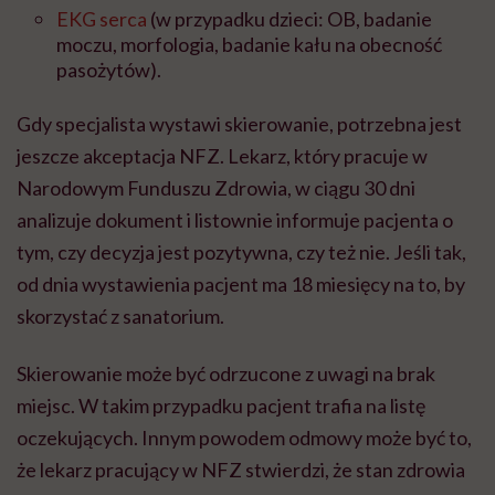
EKG serca
(w przypadku dzieci: OB, badanie
moczu, morfologia, badanie ka
ł
u na obecno
ść
paso
ż
yt
ó
w).
Gdy specjalista wystawi skierowanie, potrzebna jest
jeszcze akceptacja NFZ. Lekarz, kt
ó
ry pracuje w
Narodowym Funduszu Zdrowia, w ci
ą
gu 30 dni
analizuje dokument i listownie informuje pacjenta o
tym, czy decyzja jest pozytywna, czy te
ż
nie. Je
ś
li tak,
od dnia wystawienia pacjent ma 18 miesi
ę
cy na to, by
skorzystać z sanatorium.
Skierowanie mo
ż
e by
ć
odrzucone z uwagi na brak
miejsc. W takim przypadku pacjent trafia na list
ę
oczekuj
ą
cych. Innym powodem odmowy mo
ż
e by
ć
to,
ż
e lekarz pracuj
ą
cy w NFZ stwierdzi,
ż
e stan zdrowia