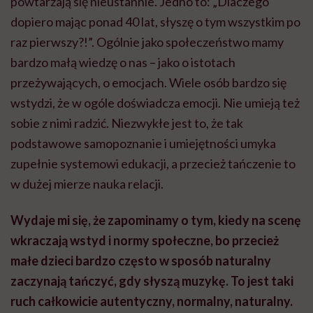
powtarzają się nieustannie. Jedno to: „Dlaczego
dopiero mając ponad 40 lat, słyszę o tym wszystkim po
raz pierwszy?!”. Ogólnie jako społeczeństwo mamy
bardzo małą wiedzę o nas – jako o istotach
przeżywających, o emocjach. Wiele osób bardzo się
wstydzi, że w ogóle doświadcza emocji. Nie umieją też
sobie z nimi radzić. Niezwykłe jest to, że tak
podstawowe samopoznanie i umiejętności umyka
zupełnie systemowi edukacji, a przecież tańczenie to
w dużej mierze nauka relacji.
Wydaje mi się, że zapominamy o tym, kiedy na scenę
wkraczają wstyd i normy społeczne, bo przecież
małe dzieci bardzo często w sposób naturalny
zaczynają tańczyć, gdy słyszą muzykę. To jest taki
ruch całkowicie autentyczny, normalny, naturalny.