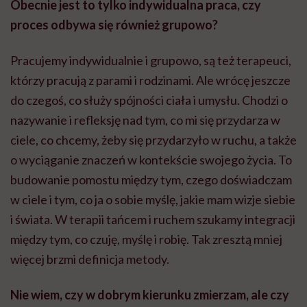
Obecnie jest to tylko indywidualna praca, czy
proces odbywa się również grupowo?
Pracujemy indywidualnie i grupowo, są też terapeuci,
którzy pracują z parami i rodzinami.
Ale
wrócę jeszcze
do czegoś, co służy spójności ciała i umysłu. Chodzi o
nazywanie i refleksję nad tym, co mi się przydarza w
ciele, co chcemy, żeby się przydarzyło w ruchu, a także
o wyciąganie znaczeń w kontekście swojego życia. To
budowanie pomostu między tym, czego doświadczam
w ciele i tym, co ja o sobie myślę, jakie mam wizje siebie
i świata. W terapii tańcem i ruchem szukamy integracji
między tym, co czuję, myślę i robię. Tak zresztą mniej
więcej brzmi definicja metody.
Nie wiem, czy w dobrym kierunku zmierzam, ale czy