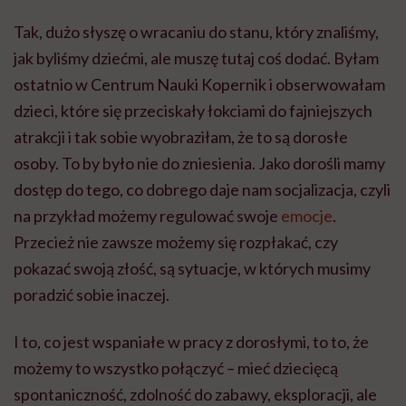
Tak, dużo słyszę o wracaniu do stanu, który znaliśmy,
jak byliśmy dziećmi, ale muszę tutaj coś dodać. Byłam
ostatnio w Centrum Nauki Kopernik i obserwowałam
dzieci, które się przeciskały łokciami do fajniejszych
atrakcji i tak sobie wyobraziłam, że to są dorosłe
osoby. To by było nie do zniesienia. Jako dorośli mamy
dostęp do tego, co dobrego daje nam socjalizacja, czyli
na przykład możemy regulować swoje
emocje
.
Przecież nie zawsze możemy się rozpłakać, czy
pokazać swoją złość, są sytuacje, w których musimy
poradzić sobie inaczej.
I to, co jest wspaniałe w pracy z dorosłymi, to to, że
możemy to wszystko połączyć – mieć dziecięcą
spontaniczność, zdolność do zabawy, eksploracji, ale