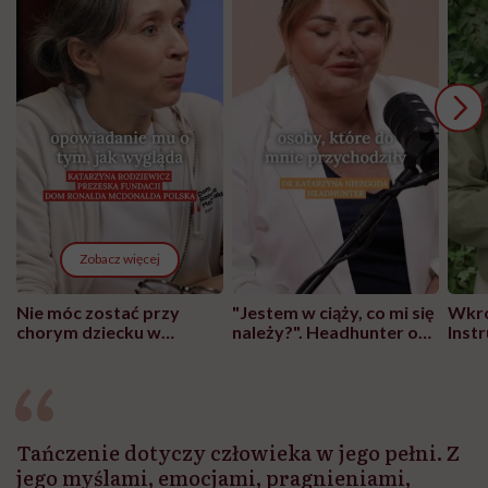
Zobacz więcej
Nie móc zostać przy
"Jestem w ciąży, co mi się
Wkró
chorym dziecku w
należy?". Headhunter o
Inst
szpitalu to tortura.
zmianie pokoleniowej u
atak
"Przeszkadzać w tym
kobiet w ciąży na rynku
wars
może chyba tylko
pracy
eksp
głupota i brak
wyobraźni"
Tańczenie dotyczy człowieka w jego pełni. Z
jego myślami, emocjami, pragnieniami,