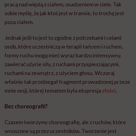
pracą nad więzią z ciałem, osadzeniem w ciele. Tak
sobie myślę, że jak ktoś jest w transie, to trochę jest
poza ciałem.
Jednak jeśli to jest to zgodne z potrzebami i celami
osób, które uczestniczą w terapii tańcem i ruchem,
formy ruchu mogą mieć wyraz bardzo intensywny,
zawierać użycie siły, z ruchami przyspieszającymi,
ruchami na zewnątrz, z użyciem głosu. Wczoraj
właśnie tak przebiegał fragment prowadzonej przeze
mnie sesji, której tematem była ekspresja
złości
.
Bez choreografii?
Czasem tworzymy choreografię, ale z ruchów, które
wnoszone są przez uczestników. Tworzenie jest