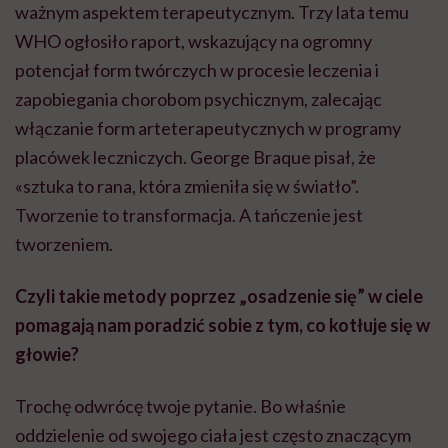
ważnym aspektem terapeutycznym. Trzy lata temu
WHO ogłosiło raport, wskazujący na ogromny
potencjał form twórczych w procesie leczenia i
zapobiegania chorobom psychicznym, zalecając
włączanie form
arteterapeutycznych
w programy
placówek leczniczych. George Braque pisał, że
«
sztuka to rana, która zmieniła się w światło
”
.
Tworzenie to transformacja. A tańczenie jest
tworzeniem.
Czyli takie metody poprzez „osadzenie się” w ciele
pomagają nam poradzić sobie z tym, co kotłuje się w
głowie?
Trochę odwrócę twoje pytanie. Bo właśnie
oddzielenie od swojego ciała jest często znaczącym