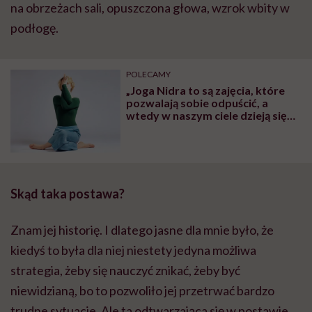
na obrzeżach sali, opuszczona głowa, wzrok wbity w
podłogę.
POLECAMY
„Joga Nidra to są zajęcia, które
pozwalają sobie odpuścić, a
wtedy w naszym ciele dzieją się
cuda” – mówi Olga Paprocka,
nauczycielka jogi
Skąd taka postawa?
Znam jej historię. I dlatego jasne dla mnie było, że
kiedyś to była dla niej niestety jedyna możliwa
strategia, żeby się nauczyć znikać, żeby być
niewidzianą, bo to pozwoliło jej przetrwać bardzo
trudne sytuacje.
Ale
ta odtwarzająca się w postawie