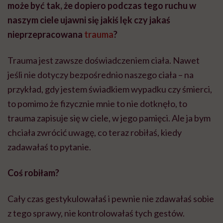
może być tak, że dopiero podczas tego ruchu w
naszym ciele ujawni się jakiś lęk czy jakaś
nieprzepracowana
trauma
?
Trauma jest zawsze doświadczeniem ciała. Nawet
jeśli nie dotyczy bezpośrednio naszego ciała – na
przykład, gdy jestem świadkiem wypadku czy śmierci,
to pomimo że fizycznie mnie to nie dotknęło, to
trauma zapisuje się w ciele, w jego pamięci.
Ale
ja bym
chciała zwrócić uwagę, co teraz robiłaś, kiedy
zadawałaś to pytanie.
Coś robiłam?
Cały czas gestykulowałaś i pewnie nie zdawałaś sobie
z tego sprawy, nie kontrolowałaś tych gestów.