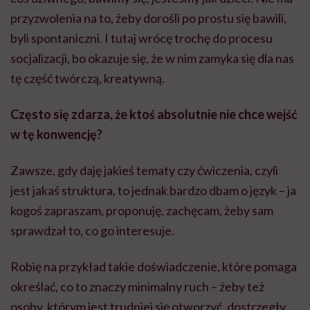
przyzwolenia na to, żeby dorośli po prostu się bawili,
byli spontaniczni. I tutaj wrócę trochę do procesu
socjalizacji, bo okazuje się, że w nim zamyka się dla nas
tę część twórczą, kreatywną.
Często się zdarza, że ktoś absolutnie nie chce wejść
w tę konwencję?
Zawsze, gdy daję jakieś tematy czy ćwiczenia, czyli
jest jakaś struktura, to jednak bardzo dbam o język – ja
kogoś zapraszam, proponuję, zachęcam, żeby sam
sprawdzał to, co go interesuje.
Robię na przykład takie doświadczenie, które pomaga
określać, co to znaczy minimalny ruch – żeby też
osoby, którym jest trudniej się otworzyć, dostrzegły,