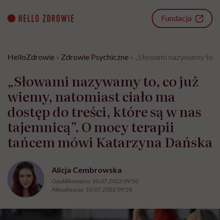
Go
to
Fundacja
content
HelloZdrowie
›
Zdrowie Psychiczne
›
„Słowami nazywamy to, co
„Słowami nazywamy to, co już
wiemy, natomiast ciało ma
dostęp do treści, które są w nas
tajemnicą”. O mocy terapii
tańcem mówi Katarzyna Dańska
Alicja Cembrowska
Opublikowano:
10.07.2022 09:50
Aktualizacja:
10.07.2022 09:58