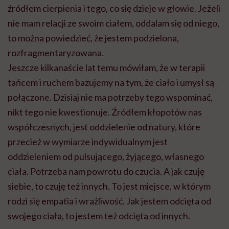
źródłem cierpienia i tego, co się dzieje w głowie. Jeżeli
nie mam relacji ze swoim ciałem, oddalam się od niego,
to można powiedzieć, że jestem podzielona,
rozfragmentaryzowana
.
Jeszcze kilkanaście lat temu mówiłam, że w terapii
tańcem i ruchem bazujemy na tym, że ciało i umysł są
połączone. Dzisiaj nie ma potrzeby tego wspominać,
nikt tego nie kwestionuje. Źródłem kłopotów nas
współczesnych, jest oddzielenie od natury, które
przecież w wymiarze indywidualnym jest
oddzieleniem od pulsującego, żyjącego, własnego
ciała. Potrzeba nam powrotu do czucia. A jak czuję
siebie, to czuję też innych. To jest miejsce, w którym
rodzi się empatia i wrażliwość. Jak jestem odcięta od
swojego ciała, to jestem też odcięta od innych.