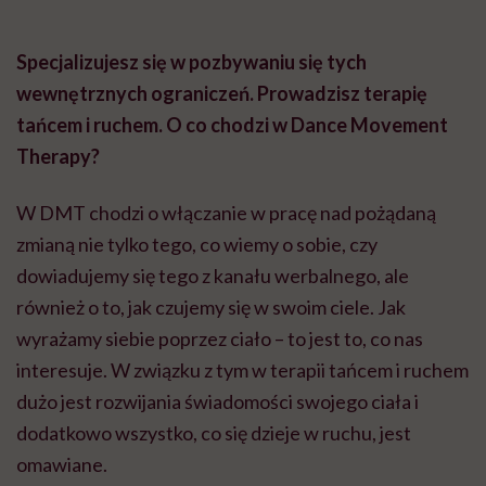
Specjalizujesz się w pozbywaniu się tych
wewnętrznych ograniczeń. Prowadzisz terapię
tańcem i ruchem. O co chodzi w Dance
Movement
Therapy
?
W
DMT
chodzi o włączanie w pracę nad pożądaną
zmianą nie tylko tego, co wiemy o sobie, czy
dowiadujemy się tego z kanału werbalnego, ale
również o to, jak czujemy się w swoim ciele. Jak
wyrażamy siebie poprzez ciało – to jest to, co nas
interesuje. W związku z tym w terapii tańcem i ruchem
dużo jest rozwijania świadomości swojego ciała i
dodatkowo wszystko, co się dzieje w ruchu, jest
omawiane.