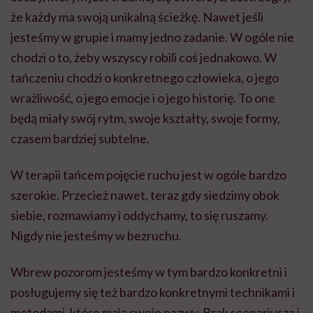
że każdy ma swoją unikalną ścieżkę. Nawet jeśli
jesteśmy w grupie i mamy jedno zadanie. W ogóle nie
chodzi o to, żeby wszyscy robili coś jednakowo. W
tańczeniu chodzi o konkretnego człowieka, o jego
wrażliwość, o jego emocje i o jego historię. To one
będą miały swój rytm, swoje kształty, swoje formy,
czasem bardziej subtelne.
W terapii tańcem pojęcie ruchu jest w ogóle bardzo
szerokie. Przecież nawet, teraz gdy siedzimy obok
siebie, rozmawiamy i oddychamy, to się ruszamy.
Nigdy nie jesteśmy w bezruchu.
Wbrew pozorom jesteśmy w tym bardzo konkretni i
posługujemy się też bardzo konkretnymi technikami i
metodami, które mają swoje nazwy. Brak scenariusza i