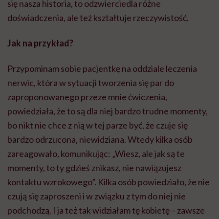
się nasza historia, to odzwierciedla różne
doświadczenia, ale też kształtuje rzeczywistość.
Jak na przykład?
Przypominam sobie pacjentkę na oddziale leczenia
nerwic, która w sytuacji tworzenia się par do
zaproponowanego przeze mnie ćwiczenia,
powiedziała, że to są dla niej bardzo trudne momenty,
bo nikt nie chce z nią w tej parze być, że czuje się
bardzo odrzucona, niewidziana. Wtedy kilka osób
zareagowało, komunikując: „Wiesz, ale jak są te
momenty, to ty gdzieś znikasz, nie nawiązujesz
kontaktu wzrokowego”. Kilka osób powiedziało, że nie
czują się zaproszeni i w związku z tym do niej nie
podchodzą. I ja też tak widziałam tę kobietę – zawsze