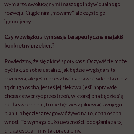
wymiarze ewolucyjnymi i naszego indywidualnego
rozwoju. Ciągle nim „mówimy”, ale często go
ignorujemy.
Czy w związku z tym sesja terapeutyczna ma jakiś
konkretny przebieg?
Powiedzmy, że się z kimś spotykasz. Oczywiście może
być tak, że sobie ustalisz, jak będzie wyglądała ta
rozmowa, ale jeśli chcesz być naprawdę w kontakcie z
tą drugą osobą, jesteś jej ciekawa, jeśli naprawdę
chcesz stworzyć przestrzeń, w której ona będzie się
czuła swobodnie, to nie będziesz pilnować swojego
planu, a będziesz reagować żywo na to, co ta osoba
wnosi. To wymaga dużo
uważności
, podążania za tą
drugą osobą – i my tak pracujemy.