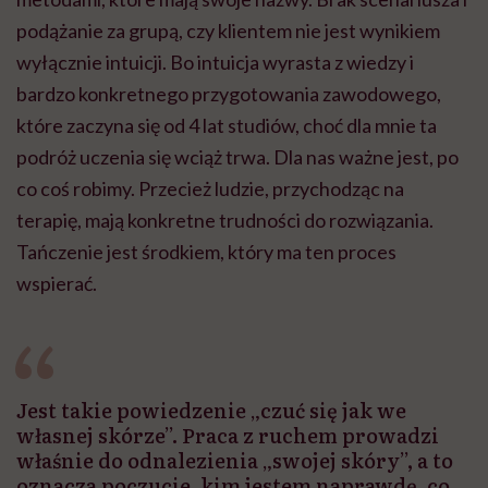
podążanie za grupą, czy klientem nie jest
wynikiem
wyłącznie
intuicji. Bo intuicja wyrasta z wiedzy i
bardzo konkretnego przygotowania zawodowego,
które zaczyna się od 4 lat studiów, choć dla mnie ta
podróż uczenia się wciąż trwa. Dla nas ważne jest, po
co coś robimy. Przecież
ludzie, przychodząc
na
terapię, mają konkretne trudności do rozwiązania.
Tańczenie jest środkiem, który ma ten proces
wspierać.
Jest takie powiedzenie „czuć się jak we
własnej skórze”. Praca z ruchem prowadzi
właśnie do odnalezienia „swojej skóry”, a to
oznacza poczucie, kim jestem naprawdę, co