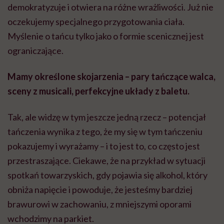
demokratyzuje i otwiera na różne wrażliwości. Już nie
oczekujemy specjalnego przygotowania ciała.
Myślenie o tańcu tylko jako o formie scenicznej jest
ograniczające.
Mamy określone skojarzenia – pary tańczące walca,
sceny z musicali, perfekcyjne układy z baletu.
Tak, ale widzę w tym jeszcze jedną rzecz – potencjał
tańczenia wynika z tego, że my się w tym tańczeniu
pokazujemy i wyrażamy – i to jest to, co często jest
przestraszające. Ciekawe, że na przykład w sytuacji
spotkań towarzyskich, gdy pojawia się alkohol, który
obniża napięcie i powoduje, że jesteśmy bardziej
brawurowi w zachowaniu, z mniejszymi oporami
wchodzimy na parkiet.