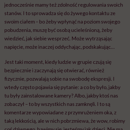
jednocześnie mamy też zdolność regulowania swoich
stanów. I to sprowadza się do żywego kontaktu ze
swoim ciałem – bo żeby wpłynąć na poziom swojego
pobudzenia, muszę być osobą ucieleśnioną, żeby
wiedzieć, jak siebie wesprzeć. Może wytrząsając
napięcie, może inaczej oddychając, podskakując…
Jest taki moment, kiedy ludzie w grupie czują się
bezpiecznie i zaczynają się otwierać, również
fizycznie, pozwalają sobie na swobodę ekspresji. I
wtedy często pojawia się pytanie: a co by było, jakby
tu były zainstalowane kamery? Albo, jakby ktoś nas
zobaczył – to by wszystkich nas zamknęli. I to są
komentarze wypowiadane z przymrużeniem oka, z
taką lekkością, ale w nich pobrzmiewa, że wow, robimy
coś dziwnego, bawimy się, jesteśmy jak dzieci. Nie ma