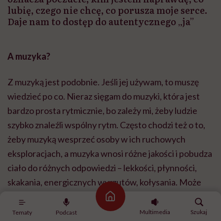
lubię, czego nie chcę, co porusza moje serce.
Daje nam to dostęp do autentycznego „ja”
A muzyka?
Z muzyką jest podobnie. Jeśli jej używam, to muszę
wiedzieć po co. Nieraz sięgam do muzyki, która jest
bardzo prosta rytmicznie, bo zależy mi, żeby ludzie
szybko znaleźli wspólny rytm. Często chodzi też o to,
żeby muzyką wesprzeć osoby w ich ruchowych
eksploracjach, a muzyka wnosi różne jakości i pobudza
ciało do różnych odpowiedzi – lekkości, płynności,
skakania, energicznych wyrzutów, kołysania. Może
też wspierać jakiś nastrój.
Strona główna
Multimedia
Szukaj
Tematy
Podcast