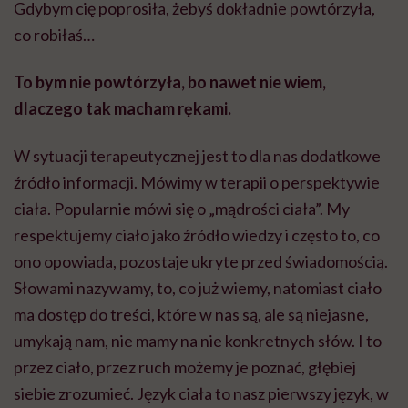
Gdybym cię poprosiła, żebyś dokładnie powtórzyła,
co robiłaś…
To bym nie powtórzyła, bo nawet nie wiem,
dlaczego tak macham rękami.
W sytuacji terapeutycznej jest to dla nas dodatkowe
źródło informacji. Mówimy w terapii o perspektywie
ciała. Popularnie mówi się o „mądrości ciała”. My
respektujemy ciało jako źródło wiedzy i często to, co
ono opowiada, pozostaje ukryte przed świadomością.
Słowami nazywamy, to, co już wiemy, natomiast ciało
ma dostęp do treści, które w nas są, ale są niejasne,
umykają nam, nie mamy na nie konkretnych słów. I to
przez ciało, przez ruch możemy je poznać, głębiej
siebie zrozumieć. Język ciała to nasz pierwszy język, w