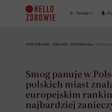
Go
to
content
Tematy
Po
HelloZdrowie
›
Zdrowie
›
Profilaktyka
›
Smog panu
Smog panuje w Pols
polskich miast znala
europejskim rankin
najbardziej zaniec