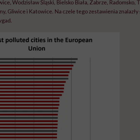
ice, Wodzisław Śląski, Bielsko Biała, Zabrze, Radomsko,
y, Gliwice i Katowice. Na czele tego zestawienia znalazły 
vgad.