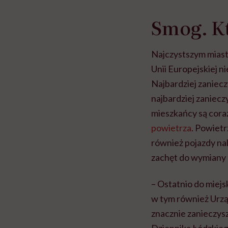
w tym może chyba 
głupota i brak wyo
Smog. K
Najczystszym miaste
Unii Europejskiej n
Najbardziej zaniecz
najbardziej zaniecz
mieszkańcy są cora
powietrza
. Powietr
również pojazdy nal
zachęt do wymiany 
– Ostatnio do miejsk
w tym również Urząd
znacznie zanieczys
Dziennika Łódzkieg