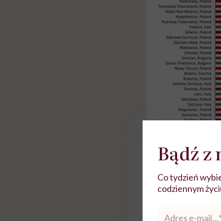
Bądź z 
zdjęcie: greenpeace.org
Co tydzień wybie
Rolki
codziennym życiu.
Adres
e-