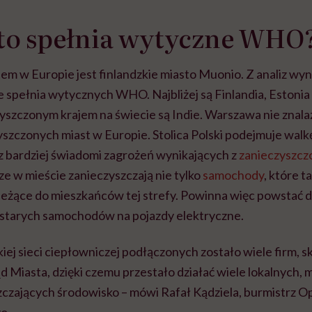
tylko
kobiet w ciąży na rynku
warsztat pacjen
braźni"
to spełnia wytyczne WHO
pracy
ekspercki
m w Europie jest finlandzkie miasto Muonio. Z analiz wyni
ie spełnia wytycznych WHO. Najbliżej są Finlandia, Estonia 
yszczonym krajem na świecie są Indie. Warszawa nie znalazł
yszczonych miast w Europie. Stolica Polski podejmuje walk
z bardziej świadomi zagrożeń wynikających z
zanieczyszc
ze w mieście zanieczyszczają nie tylko
samochody
, które t
eżące do mieszkańców tej strefy. Powinna więc powstać dl
starych samochodów na pojazdy elektryczne.
iej sieci ciepłowniczej podłączonych zostało wiele firm, sk
 Miasta, dzięki czemu przestało działać wiele lokalnych, 
zczających środowisko – mówi Rafał Kądziela, burmistrz O
o.