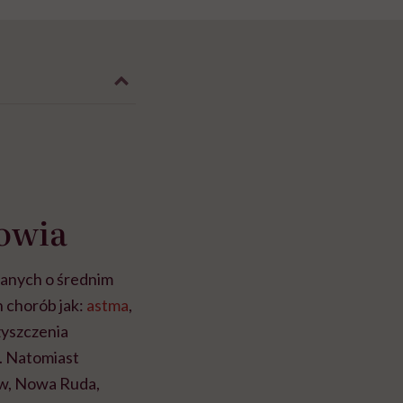
rowia
danych o średnim
h chorób jak:
astma
,
zyszczenia
. Natomiast
ów, Nowa Ruda,