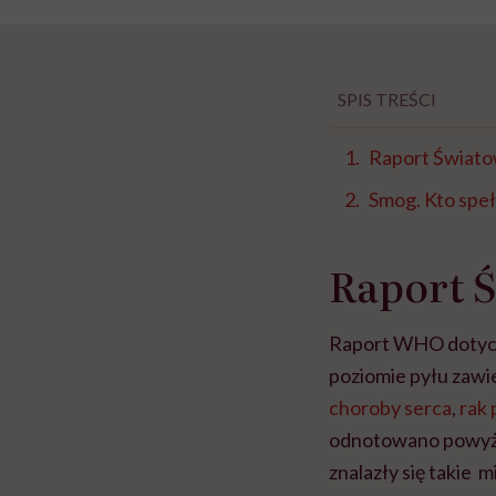
SPIS TREŚCI
Raport Świato
Smog. Kto spe
Raport Ś
Raport WHO dotyczy
poziomie pyłu zawie
choroby serca
,
rak 
odnotowano powyże
znalazły się takie