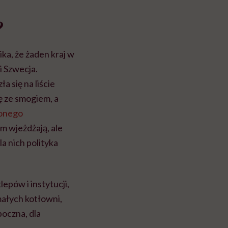
cko-
dlaczego to błędne
swój organizm"
?
myślenie
ka, że żaden kraj w
i Szwecja.
a się na liście
ę ze smogiem, a
zonego
am wjeżdżają, ale
a nich polityka
lepów i instytucji,
małych kotłowni,
poczna, dla