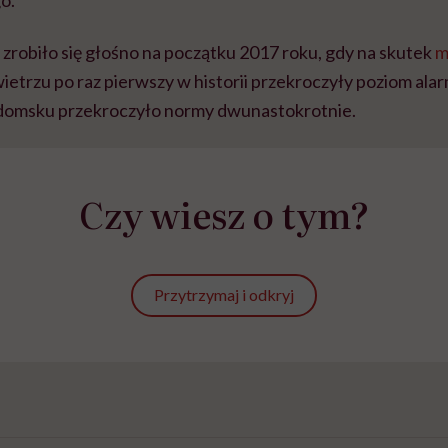
zrobiło się głośno na początku 2017 roku, gdy na skutek
m
etrzu po raz pierwszy w historii przekroczyły poziom a
adomsku przekroczyło normy dwunastokrotnie.
Czy wiesz o tym?
Przytrzymaj i odkryj