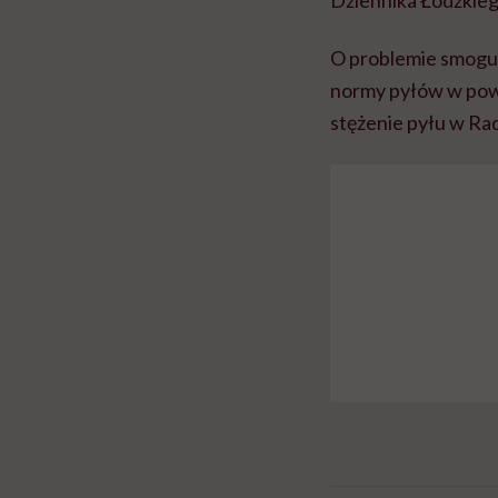
O problemie smogu 
normy pyłów w powi
stężenie pyłu w R