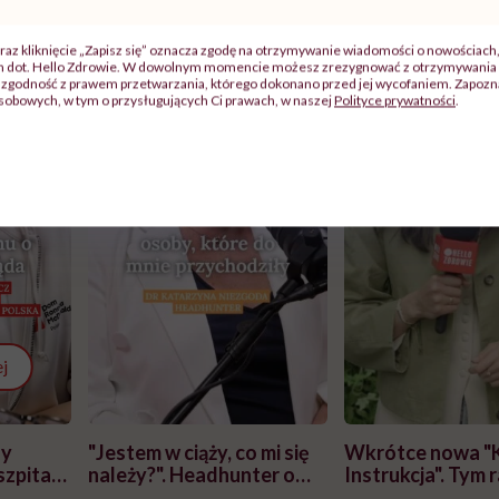
raz kliknięcie „Zapisz się” oznacza zgodę na otrzymywanie wiadomości o nowościach
ch dot. Hello Zdrowie. W dowolnym momencie możesz zrezygnować z otrzymywania 
zgodność z prawem przetwarzania, którego dokonano przed jej wycofaniem. Zapoznaj
sobowych, w tym o przysługujących Ci prawach, w naszej
Polityce prywatności
.
j
zy
"Jestem w ciąży, co mi się
Wkrótce nowa "
szpitalu
należy?". Headhunter o
Instrukcja". Tym 
szkadzać
zmianie pokoleniowej u
atakach paniki. Z