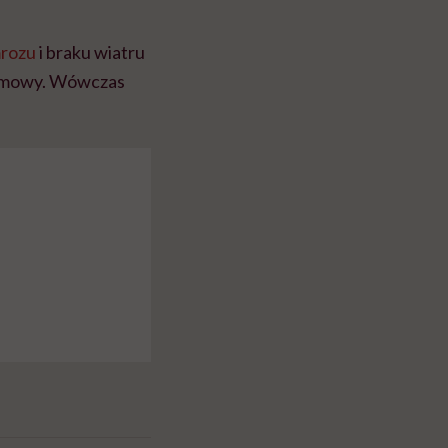
rozu
i braku wiatru
larmowy. Wówczas