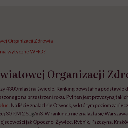
wej Organizacji Zdrowia
łnia wytyczne WHO?
wiatowej Organizacji Zd
 4300 miast na świecie. Ranking powstał na podstawie 
szonego na przestrzeni roku. Pył ten jest przyczyną takic
płuc
. Na liście znalazł się Otwock, w którym poziom zaniec
j 30 P.M 2.5
/m3. W rankingu nie znalazła się Warszawa
µg
 miejscowości jak Opoczno, Żywiec, Rybnik, Pszczyna, Krak