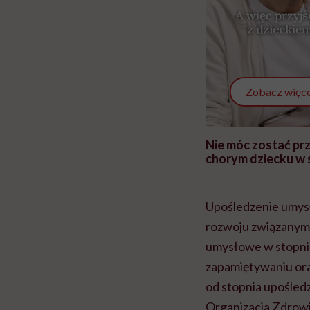
Zobacz więce
 i miał
Najlepsza dieta wydaje się
Nie móc zostać pr
 lekko
banalna, a może
chorym dziecku w 
ie”
zapobiegać nowotworom
to tortura. "Prze
w tym może chyba 
głupota i brak wyo
Upośledzenie umys
rozwoju związanym 
umysłowe w stopniu 
zapamiętywaniu ora
od stopnia upośled
Organizacja Zdrowi