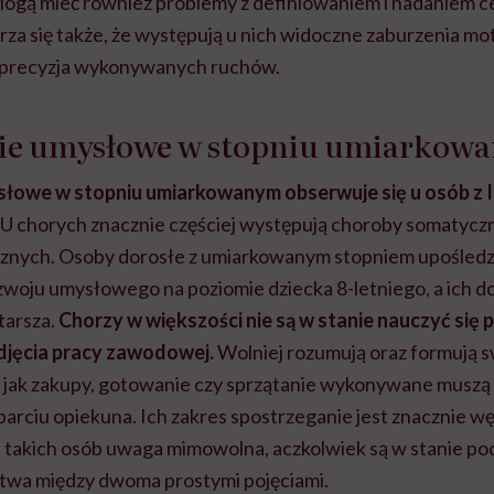
Mogą mieć również problemy z definiowaniem i nadaniem c
za się także, że występują u nich widoczne zaburzenia mo
i precyzja wykonywanych ruchów.
ie umysłowe w stopniu umiarkow
łowe w stopniu umiarkowanym obserwuje się u osób z 
U chorych znacznie częściej występują choroby somatyczn
nych. Osoby dorosłe z umiarkowanym stopniem upośled
zwoju umysłowego na poziomie dziecka 8-letniego, a ich d
starsza.
Chorzy w większości nie są w stanie nauczyć się p
odjęcia pracy zawodowej.
Wolniej rozumują oraz formują sw
jak zakupy, gotowanie czy sprzątanie wykonywane muszą
arciu opiekuna. Ich zakres spostrzeganie jest znacznie wę
u takich osób uwaga mimowolna, aczkolwiek są w stanie 
stwa między dwoma prostymi pojęciami.