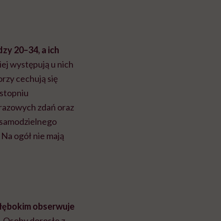
zy 20–34, a ich
ej występują u nich
rzy cechują się
 stopniu
yrazowych zdań oraz
o samodzielnego
. Na ogół nie mają
głębokim obserwuje
.
Osoby dorosłe z