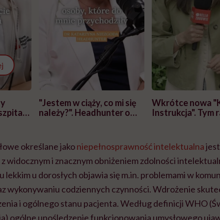
j
zy
"Jestem w ciąży, co mi się
Wkrótce nowa "
szpitalu
należy?". Headhunter o
Instrukcja". Tym 
szkadzać
zmianie pokoleniowej u
atakach paniki. Z
tylko
kobiet w ciąży na rynku
warsztat pacjen
braźni"
pracy
ekspercki
łowe określane jako
niepełnosprawność intelektualna
jes
z widocznym i znacznym obniżeniem zdolności intelektua
lekkim u dorosłych objawia się m.in. problemami w komunika
z wykonywaniu codziennych czynności. Wdrożenie skutecz
zenia i ogólnego stanu pacjenta. Według definicji WHO (
a) ogólne upośledzenie funkcjonowania umysłowego ujawn