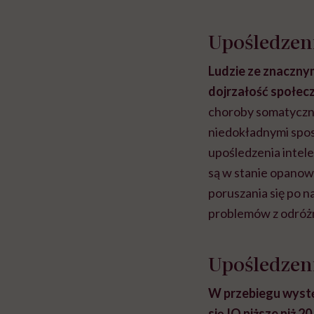
Upośledzen
Ludzie ze znaczny
dojrzałość społecz
choroby somatycz
niedokładnymi spos
upośledzenia intel
są w stanie opanow
poruszania się po na
problemów z odróż
Upośledzen
W przebiegu wystę
się IQ niższe niż 