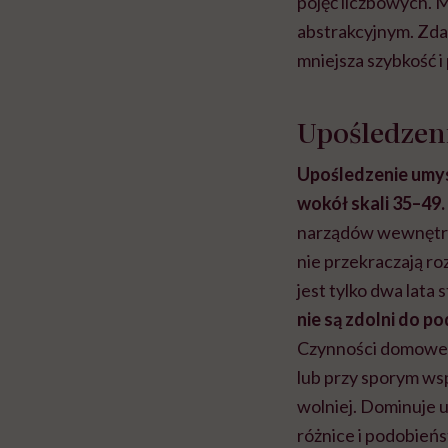
pojęć liczbowych. 
abstrakcyjnym. Zdar
mniejsza szybkość 
Upośledzen
Upośledzenie umys
wokół skali 35–49.
narządów wewnętrz
nie przekraczają ro
jest tylko dwa lata 
nie są zdolni do p
Czynności domowe 
lub przy sporym wsp
wolniej. Dominuje 
różnice i podobień