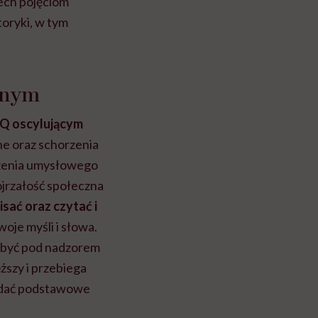
ech pojęciom
toryki, w tym
anym
IQ oscylującym
e oraz schorzenia
zenia umysłowego
ojrzałość społeczna
isać oraz czytać i
oje myśli i słowa.
 być pod nadzorem
ższy i przebiega
podać podstawowe