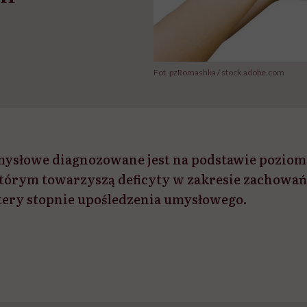
Fot. pzRomashka / stock.adobe.com
mysłowe diagnozowane jest na podstawie poziom
tórym towarzyszą deficyty w zakresie zachowań
tery stopnie upośledzenia umysłowego.