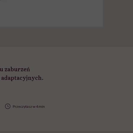
u zaburzeń
 adaptacyjnych.
Przeczytasz w 4 min