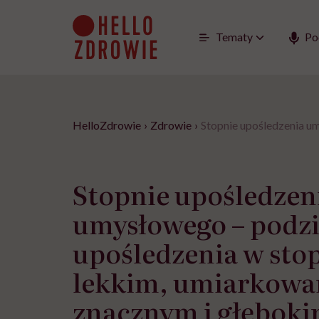
Go
to
content
Tematy
Po
HelloZdrowie
›
Zdrowie
›
Stopnie upośledzenia u
Stopnie upośledzen
umysłowego – podzi
upośledzenia w sto
lekkim, umiarkow
znacznym i głębok