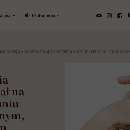
Multimedia
dcast
mysłowego – podział na upośledzenia w stopniu lekkim, umiarko
ia
ał na
pniu
anym,
im