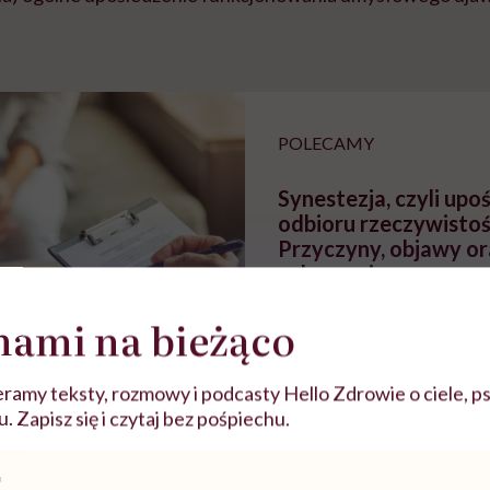
POLECAMY
Synestezja, czyli upo
odbioru rzeczywistoś
Przyczyny, objawy or
zaburzenia
nami na bieżąco
ramy teksty, rozmowy i podcasty Hello Zdrowie o ciele, ps
 Zapisz się i czytaj bez pośpiechu.
upośledzeń intelektualny