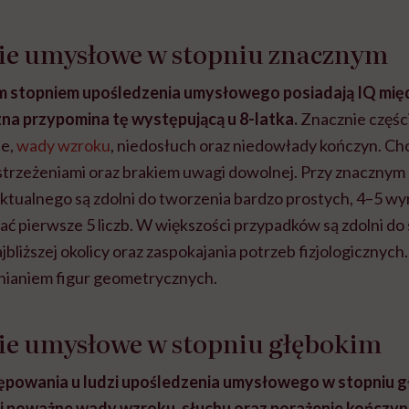
ie umysłowe w stopniu znacznym
m stopniem upośledzenia umysłowego posiadają IQ międ
na przypomina tę występującą u 8-latka.
Znacznie części
ne,
wady wzroku
, niedosłuch oraz niedowłady kończyn. Cho
trzeżeniami oraz brakiem uwagi dowolnej. Przy znacznym
ektualnego są zdolni do tworzenia bardzo prostych, 4–5 w
ać pierwsze 5 liczb. W większości przypadków są zdolni d
jbliższej okolicy oraz zaspokajania potrzeb fizjologicznych
nianiem figur geometrycznych.
ie umysłowe w stopniu głębokim
powania u ludzi upośledzenia umysłowego w stopniu 
20 i poważne wady wzroku, słuchu oraz porażenie kończyn