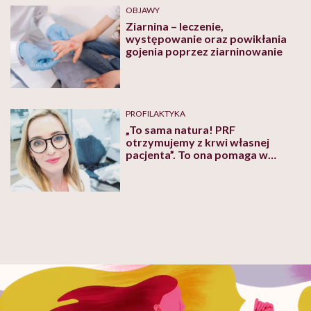
OBJAWY
Ziarnina – leczenie,
występowanie oraz powikłania
gojenia poprzez ziarninowanie
PROFILAKTYKA
„To sama natura! PRF
otrzymujemy z krwi własnej
pacjenta”. To ona pomaga w
gojeniu się ran. Czym jest PRF,
wyjaśnia dentystka Małgorzata
Andrzejewska