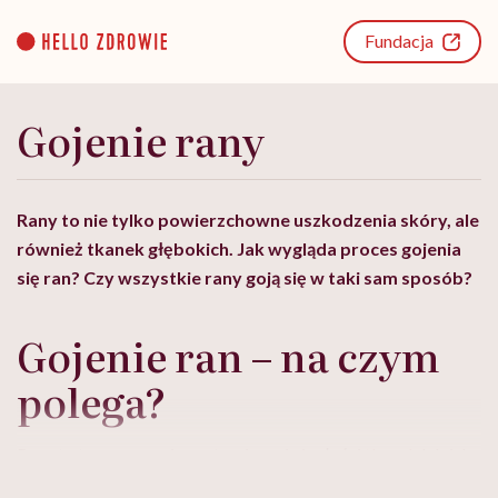
Go
to
Fundacja
content
Gojenie rany
Rany to nie tylko powierzchowne uszkodzenia skóry, ale
również tkanek głębokich. Jak wygląda proces gojenia
się ran? Czy wszystkie rany goją się w taki sam sposób?
Gojenie ran – na czym
polega?
Rana to to przerwanie anatomicznej ciągłości
tkanek
lub ich
uszkodzenie pod wpływem czynnika uszkadzającego. Może