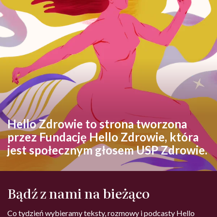
Hello Zdrowie to strona tworzona
przez Fundację Hello Zdrowie, która
jest społecznym głosem USP Zdrowie.
Bądź z nami na bieżąco
Co tydzień wybieramy teksty, rozmowy i podcasty Hello