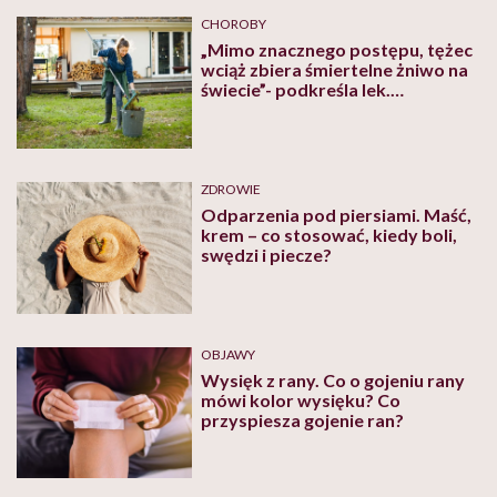
Trudno gojące się rany
CHOROBY
„Mimo znacznego postępu, tężec
Trudno gojące rany to rany, które nie goją się poprzez
wciąż zbiera śmiertelne żniwo na
wspomniany wcześniej rychłowzrost ani wtórnowzrost.
świecie”- podkreśla lek.
Małgorzata Ponikowska i apeluje,
Występują powikłaniami utrudniające lub
żeby nie ignorować nawet małych
uniemożliwiającymi zagojenie powstałej rany.
ran
Do czynników wpływających na trudności w gojeniu zalicza
ZDROWIE
Odparzenia pod piersiami. Maść,
się:
krem – co stosować, kiedy boli,
swędzi i piecze?
Zaburzenia metaboliczne dotyczącego całego
organizmu (
cukrzyca
, wyniszczenie);
Słabe ukrwienie okolicy, w której powstała rana;
OBJAWY
Wysięk z rany. Co o gojeniu rany
Zakażenie rany trudnymi do zniszczenia
mówi kolor wysięku? Co
drobnoustrojami (bakterie lub grzyby).
przyspiesza gojenie ran?
Najpopularniejsze rany trudne do zagojenia to owrzodzenia
podudzi w przebiegu przewlekłej niewydolności żylnej,