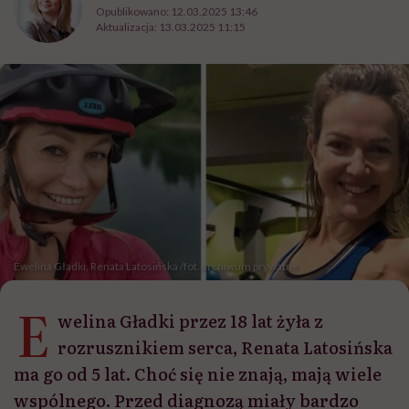
Opublikowano:
12.03.2025 13:46
Aktualizacja:
13.03.2025 11:15
Ewelina Gładki, Renata Latosińska /fot. archiwum prywatne
E
welina Gładki przez 18 lat żyła z
rozrusznikiem serca, Renata Latosińska
ma go od 5 lat. Choć się nie znają, mają wiele
wspólnego. Przed diagnozą miały bardzo