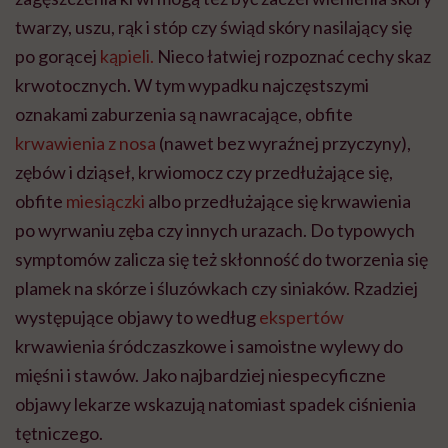
twarzy, uszu, rąk i stóp czy świąd skóry nasilający się
po gorącej
kąpieli.
Nieco łatwiej rozpoznać cechy skaz
krwotocznych. W tym wypadku najczęstszymi
oznakami zaburzenia są nawracające, obfite
krwawienia z nosa
(nawet bez wyraźnej przyczyny),
zębów i dziąseł, krwiomocz czy przedłużające się,
obfite
miesiączki
albo przedłużające się krwawienia
po wyrwaniu zęba czy innych urazach. Do typowych
symptomów zalicza się też skłonność do tworzenia się
plamek na skórze i śluzówkach czy siniaków. Rzadziej
występujące objawy to według
ekspertów
krwawienia śródczaszkowe i samoistne wylewy do
mięśni i stawów. Jako najbardziej niespecyficzne
objawy lekarze wskazują natomiast spadek ciśnienia
tętniczego.