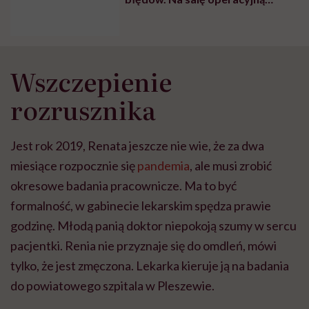
wjeżdża cały pacjent, a nie tylko
jego serce”
Wszczepienie
rozrusznika
Jest rok 2019, Renata jeszcze nie wie, że za dwa
miesiące rozpocznie się
pandemia
, ale musi zrobić
okresowe badania pracownicze. Ma to być
formalność, w gabinecie lekarskim spędza prawie
godzinę. Młodą panią doktor niepokoją szumy w sercu
pacjentki. Renia nie przyznaje się do omdleń, mówi
tylko, że jest zmęczona. Lekarka kieruje ją na badania
do powiatowego szpitala w Pleszewie.