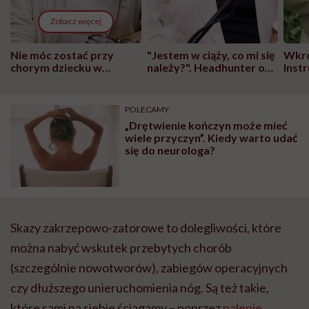
Zobacz więcej
Nie móc zostać przy
"Jestem w ciąży, co mi się
Wkró
chorym dziecku w
należy?". Headhunter o
Inst
szpitalu to tortura.
zmianie pokoleniowej u
atak
"Przeszkadzać w tym
kobiet w ciąży na rynku
wars
może chyba tylko
pracy
eksp
POLECAMY
głupota i brak
„Drętwienie kończyn może mieć
wyobraźni"
wiele przyczyn”. Kiedy warto udać
się do neurologa?
Skazy zakrzepowo-zatorowe to dolegliwości, które
można nabyć wskutek przebytych chorób
(szczególnie nowotworów), zabiegów operacyjnych
czy dłuższego unieruchomienia nóg. Są też takie,
które sami na siebie ściągamy – poprzez
palenie