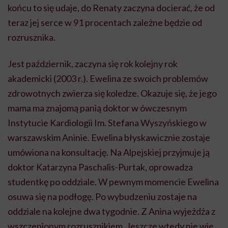
końcu to się udaje, do Renaty zaczyna docierać, że od
teraz jej serce w 91 procentach zależne będzie od
rozrusznika.
Jest październik, zaczyna się rok kolejny rok
akademicki (2003 r.). Ewelina ze swoich problemów
zdrowotnych zwierza się koledze. Okazuje się, że jego
mama ma znajomą panią doktor w ówczesnym
Instytucie Kardiologii Im. Stefana Wyszyńskiego w
warszawskim Aninie. Ewelina błyskawicznie zostaje
umówiona na konsultację. Na Alpejskiej przyjmuje ją
doktor Katarzyna Paschalis-Purtak, oprowadza
studentkę po oddziale. W pewnym momencie Ewelina
osuwa się na podłogę. Po wybudzeniu zostaje na
oddziale na kolejne dwa tygodnie. Z Anina wyjeżdża z
wszczepionym rozrusznikiem. Jeszcze wtedy nie wie,