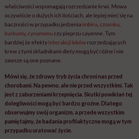
właściwości wspomagają rozrzedzanie krwi. Mowa
oczywiście o dużych ich ilościach, ale lepiej mieć się na
baczności w przypadku jedzenia
imbiru
,
czosnku
,
kurkumy
,
cynamonu
czy pieprzu cayenne. Tym
bardziej że efekty
interakcji leków
rozrzedzających
krew z tymi składnikami diety mogą być różne i nie
zawsze są one poznane.
Mówi się, że zdrowy tryb życia chroni nas przed
chorobami. Na pewno, ale nie przed wszystkimi. Tak
jest z zaburzeniami krzepnięcia. Skutki powikłań tej
dolegliwości mogą być bardzo groźne. Dlatego
obserwujmy swój organizm, a przede wszystkim
pamiętajmy, że badania profilaktyczne mogą w tym
przypadku uratować życie.