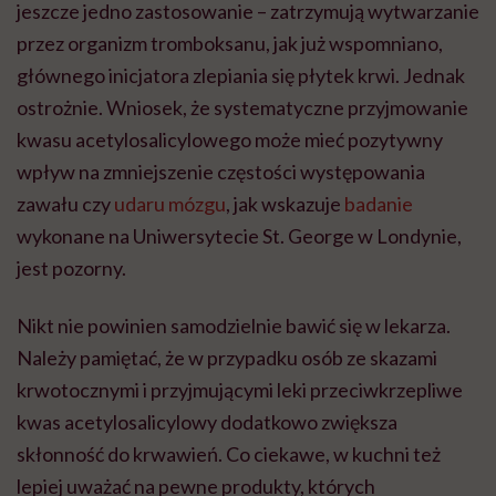
jeszcze jedno zastosowanie – zatrzymują wytwarzanie
przez organizm tromboksanu, jak już wspomniano,
głównego inicjatora zlepiania się płytek krwi. Jednak
ostrożnie. Wniosek, że systematyczne przyjmowanie
kwasu acetylosalicylowego może mieć pozytywny
wpływ na zmniejszenie częstości występowania
zawału czy
udaru mózgu
, jak wskazuje
badanie
wykonane na Uniwersytecie St. George w Londynie,
jest pozorny.
Nikt nie powinien samodzielnie bawić się w lekarza.
Należy pamiętać, że w przypadku osób ze skazami
krwotocznymi i przyjmującymi leki przeciwkrzepliwe
kwas acetylosalicylowy dodatkowo zwiększa
skłonność do krwawień. Co ciekawe, w kuchni też
lepiej uważać na pewne produkty, których