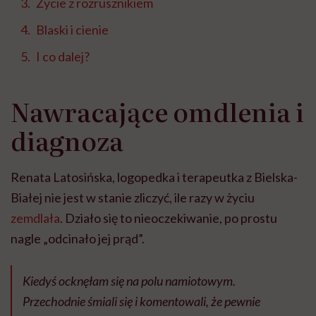
Życie z rozrusznikiem
Blaski i cienie
I co dalej?
Nawracające omdlenia i
diagnoza
Renata Latosińska, logopedka i terapeutka z Bielska-
Białej nie jest w stanie zliczyć, ile razy w życiu
zemdlała
. Działo się to nieoczekiwanie, po prostu
nagle „odcinało jej prąd”.
Kiedyś ocknęłam się na polu namiotowym.
Przechodnie śmiali się i komentowali, że pewnie