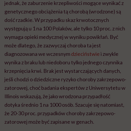
jednak, że zaburzenie krzepliwości mogące wynikać z
genetycznego obciążenia tą chorobą (wrodzone) są
dość rzadkie. W przypadku skaz krwotocznych
występują u 1 na 100 Polaków, ale tylko 10 proc. z nich
wymaga opieki medycznej w wyniku powikłań. Być
może dlatego, że zazwyczaj choroba ta jest
diagnozowana we wczesnym
dzieciństwie
i zwykle
wynika z braku lub niedoboru tylko jednego czynnika
krzepnięcia krwi. Brak jest wystarczających danych,
jeśli chodzi o dziedziczne ryzyko choroby zakrzepowo-
zatorowej, choć badania ekspertów z Uniwersytetu w
Illinois wskazują, że jako wrodzona przypadłość
dotyka średnio 1 na 1000 osób. Szacuje się natomiast,
że 20-30 proc. przypadków choroby zakrzepowo-
zatorowej może być zapisane w genach.