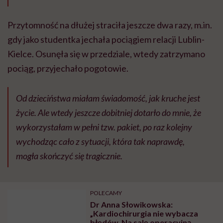
Przytomność na dłużej straciła jeszcze dwa razy, m.in.
gdy jako studentka jechała pociągiem relacji Lublin-
Kielce. Osunęła się w przedziale, wtedy zatrzymano
pociąg, przyjechało pogotowie.
Od dzieciństwa miałam świadomość, jak kruche jest
życie. Ale wtedy jeszcze dobitniej dotarło do mnie, że
wykorzystałam w pełni tzw. pakiet, po raz kolejny
wychodząc cało z sytuacji, która tak naprawdę,
mogła skończyć się tragicznie.
POLECAMY
Dr Anna Słowikowska:
„Kardiochirurgia nie wybacza
błędów. Na salę operacyjną