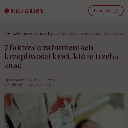
Go
to
Fundacja
content
HelloZdrowie
›
Choroby
›
7 faktów o zaburzeniach krzepliwośc
7 faktów o zaburzeniach
krzepliwości krwi, które trzeba
znać
Opublikowano:
28.05.2019 19:15
Aktualizacja:
17.07.2019 20:23