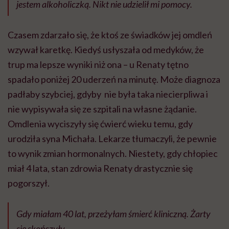
jestem alkoholiczką. Nikt nie udzielił mi pomocy.
Czasem zdarzało się, że ktoś ze świadków jej omdleń
wzywał karetkę. Kiedyś usłyszała od medyków, że
trup ma lepsze wyniki niż ona – u Renaty tętno
spadało poniżej 20 uderzeń na minutę. Może diagnoza
padłaby szybciej, gdyby nie była taka niecierpliwa i
nie wypisywała się ze szpitali na własne żądanie.
Omdlenia wyciszyły się ćwierć wieku temu, gdy
urodziła syna Michała. Lekarze tłumaczyli, że pewnie
to wynik zmian hormonalnych. Niestety, gdy chłopiec
miał 4 lata, stan zdrowia Renaty drastycznie się
pogorszył.
Gdy miałam 40 lat, przeżyłam śmierć kliniczną. Żarty
się skończyły.