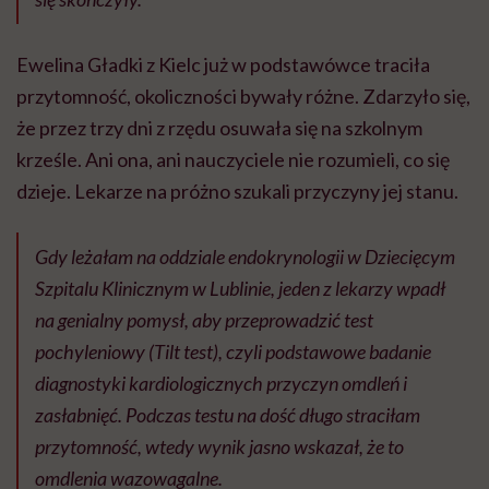
Ewelina Gładki z Kielc już w podstawówce traciła
przytomność, okoliczności bywały różne. Zdarzyło się,
że przez trzy dni z rzędu osuwała się na szkolnym
krześle. Ani ona, ani nauczyciele nie rozumieli, co się
dzieje. Lekarze na próżno szukali przyczyny jej stanu.
Gdy leżałam na oddziale endokrynologii w Dziecięcym
Szpitalu Klinicznym w Lublinie, jeden z lekarzy wpadł
na genialny pomysł, aby przeprowadzić test
pochyleniowy (Tilt test), czyli podstawowe badanie
diagnostyki kardiologicznych przyczyn omdleń i
zasłabnięć. Podczas testu na dość długo straciłam
przytomność, wtedy wynik jasno wskazał, że to
omdlenia wazowagalne.