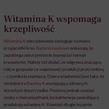
Witamina K wspomaga
krzepliwość
Witamina K
zdecydowanie zasługuje na miano
przyjaciółki krwi.
Badania naukowe
wskazują, że
zapobiega zaburzeniom krzepnięcia i tamuje
krwawienie. Należy też dodać, że odgrywa znaczącą
rolę w gospodarce wapniowej i produkcji protrombiny
– czynnika krzepnięcia. Dobra wiadomość jest taka, że
niedobory
witaminy K
występują u zdrowych
dorosłych dosyć rzadko. Powinny jednak uważać
osoby z chorymi jelitami, bo bakterie je zasiedlające
produkują witaminę K. Również długie leczenie