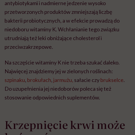
antybiotykami i nadmierne jedzenie wysoko
przetworzonych produktów zmniejszają liczbę
bakterii probiotycznych, a w efekcie prowadzą do
niedoboru witaminy K. Wchłanianie tego związku
utrudniają też leki obniżające cholesterol i
przeciwzakrzepowe.
Na szczęście witaminy K nie trzeba szukać daleko.
Najwięcej znajdziemy jej w zielonych roślinach:
szpinaku
,
brokułach
,
jarmużu,
sałacie czy
brukselce
.
Do uzupełnienia jej niedoborów poleca się też
stosowanie odpowiednich suplementów.
Krzepnięcie krwi może