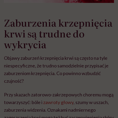
Zaburzenia krzepnięcia
krwi są trudne do
wykrycia
Objawy zaburzeń krzepnięcia krwi są często na tyle
niespecyficzne, że trudno samodzielnie przypisać je
zaburzeniom krzepnięcia. Co powinno wzbudzić
czujność?
Przy skazach zatorowo-zakrzepowych choremu mogą
towarzyszyć: bóle i
zawroty głowy
, szumy w uszach,
zaburzenia widzenia. Oznakami nadmiernego
zagęszczenia krwi mogą też być zaczerwienienia skóry