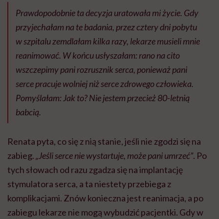
Prawdopodobnie ta decyzja uratowała mi życie. Gdy
przyjechałam na te badania, przez cztery dni pobytu
w szpitalu zemdlałam kilka razy, lekarze musieli mnie
reanimować. W końcu usłyszałam: rano na cito
wszczepimy pani rozrusznik serca, ponieważ pani
serce pracuje wolniej niż serce zdrowego człowieka.
Pomyślałam: Jak to? Nie jestem przecież 80-letnią
babcią.
Renata pyta, co się z nią stanie, jeśli nie zgodzi się na
zabieg.
„Jeśli serce nie wystartuje, może pani umrzeć”
. Po
tych słowach od razu zgadza się na implantację
stymulatora serca, a ta niestety przebiega z
komplikacjami. Znów konieczna jest reanimacja, a po
zabiegu lekarze nie mogą wybudzić pacjentki. Gdy w