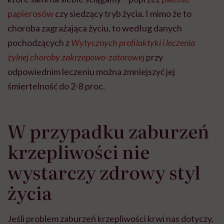
papierosów
czy siedzący tryb życia. I mimo że to
choroba zagrażająca życiu, to według danych
pochodzących z
Wytycznych profilaktyki i leczenia
żylnej choroby zakrzepowo-zatorowej
przy
odpowiednim leczeniu można zmniejszyć jej
śmiertelność do 2-8 proc.
W przypadku zaburzeń
krzepliwości nie
wystarczy zdrowy styl
życia
Jeśli problem zaburzeń krzepliwości krwi nas dotyczy,