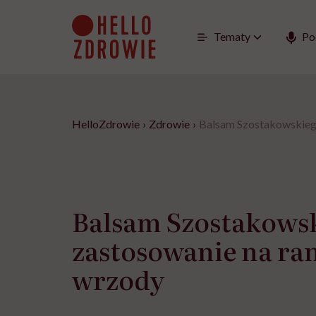
Go
to
content
Tematy
Po
HelloZdrowie
›
Zdrowie
›
Balsam Szostakowskiego
Balsam Szostakowsk
zastosowanie na ran
wrzody