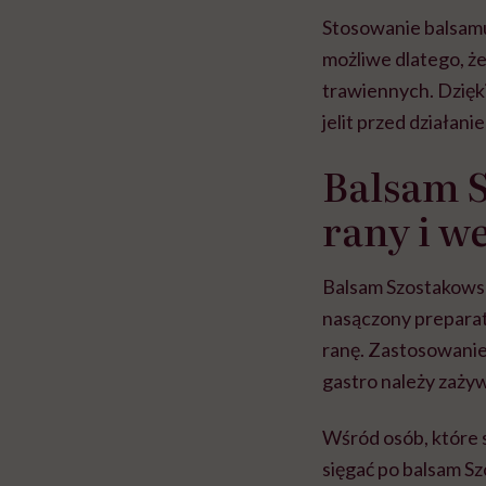
Stosowanie balsamu
możliwe dlatego, ż
trawiennych. Dzięk
jelit przed działan
Balsam S
rany i w
Balsam Szostakowsk
nasączony preparat
ranę. Zastosowani
gastro należy zażyw
Wśród osób, które 
sięgać po balsam Sz