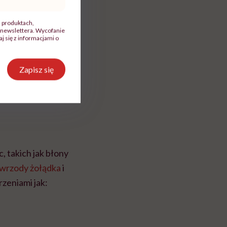
ne. Znany jest
, produktach,
newslettera. Wycofanie
 się z informacjami o
Zapisz się
 takich jak błony
wrzody żołądka
i
rzeniami jak: