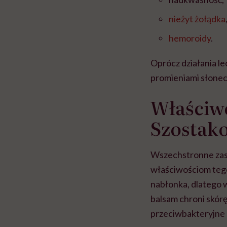
nieżyt żołądka
hemoroidy
.
Oprócz działania l
promieniami słonecz
Właściw
Szostak
Wszechstronne zas
właściwościom teg
nabłonka, dlatego w
balsam chroni skór
przeciwbakteryjne 