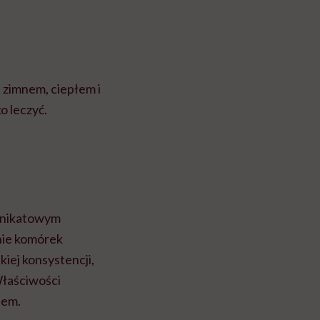
 zimnem, ciepłem i
o leczyć.
 unikatowym
nie komórek
iej konsystencji,
Właściwości
iem.