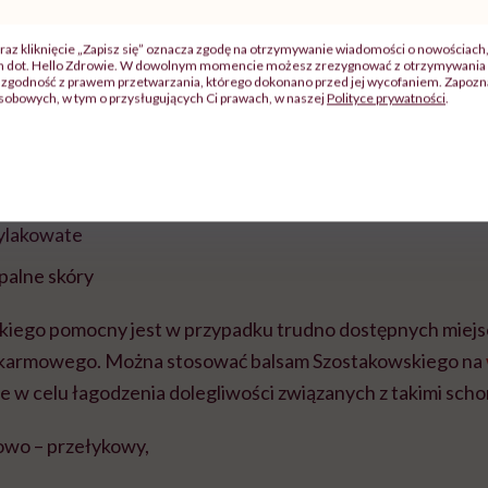
zostakowskiego na
odleżyny
u osób, które są unieruchomio
raz kliknięcie „Zapisz się” oznacza zgodę na otrzymywanie wiadomości o nowościach
, że leczy się nim również takie problemy skórne jak:
ch dot. Hello Zdrowie. W dowolnym momencie możesz zrezygnować z otrzymywania 
zgodność z prawem przetwarzania, którego dokonano przed jej wycofaniem. Zapoznaj
sobowych, w tym o przysługujących Ci prawach, w naszej
Polityce prywatności
.
miczne, termiczne i popromienne
ylakowate
palne skóry
iego pomocny jest w przypadku trudno dostępnych miejsc,
karmowego. Można stosować balsam Szostakowskiego na
e w celu łagodzenia dolegliwości związanych z takimi scho
wo – przełykowy,