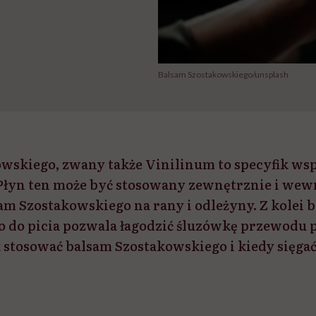
Balsam Szostakowskiego/unsplash
wskiego, zwany także Vinilinum to specyfik w
. Płyn ten może być stosowany zewnętrznie i we
am Szostakowskiego na rany i odleżyny. Z kolei 
o do picia pozwala łagodzić śluzówkę przewodu
 stosować balsam Szostakowskiego i kiedy sięgać