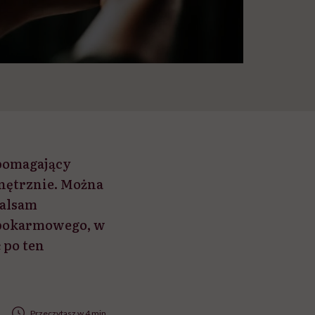
spomagający
wnętrznie. Można
balsam
 pokarmowego, w
 po ten
Przeczytasz w 4 min