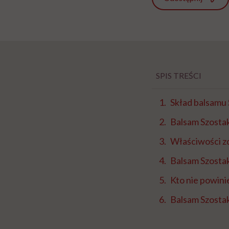
SPIS TREŚCI
Skład balsamu
Balsam Szosta
Właściwości z
Balsam Szostak
Kto nie powin
Balsam Szosta