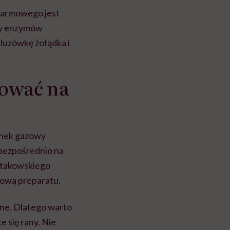
karmowego jest
czy enzymów
śluzówkę żołądka i
sować na
unek gazowy
 bezpośrednio na
stakowskiego
ołową preparatu.
lne. Dlatego warto
 się rany. Nie