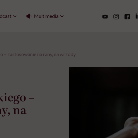
Multimedia
dcast
 – zastosowanie na rany, na wrzody
iego –
y, na