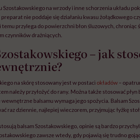
 Szostakowskiego na wrzody i inne schorzenia układu po
e preparat nie poddaje się działaniu kwasu żołądkowego 
i temu przylega do powierzchni błon śluzowych, chroniąc 
iem czynników drażniących.
zostakowskiego – jak sto
ewnętrznie?
iego na skórę stosowany jest w postaci
okładów
– opatr
em należy przyłożyć do rany. Można także stosować płyn
e wewnętrzne balsamu wymaga jego spożycia. Balsam Szo
ać raz dziennie, najlepiej wieczorem, przyjmując łyżkę st
stosują balsam Szostakowskiego, opinie są bardzo przychy
ostakowskiego zawsze wtedy, gdy pojawią się trudno gojące