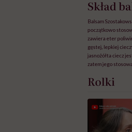
Skład b
Balsam Szostakowsk
początkowo stosowa
zawiera eter poliw
gęstej, lepkiej cie
jasnożółta ciecz je
zatem jego stosowa
Rolki