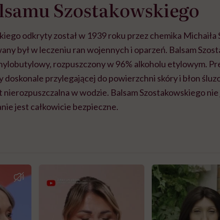
alsamu Szostakowskiego
iego odkryty został w 1939 roku przez chemika Michaiła 
ny był w leczeniu ran wojennych i oparzeń. Balsam Szos
inylobutylowy, rozpuszczony w 96% alkoholu etylowym. Pr
czy doskonale przylegającej do powierzchni skóry i błon ślu
st nierozpuszczalna w wodzie. Balsam Szostakowskiego nie 
nie jest całkowicie bezpieczne.