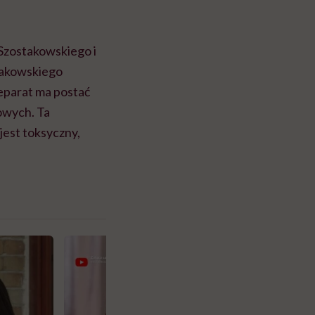
Szostakowskiego i
takowskiego
eparat ma postać
zowych. Ta
jest toksyczny,