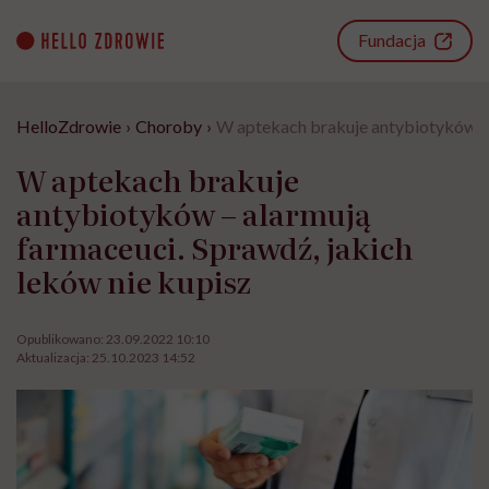
Go
to
Fundacja
content
HelloZdrowie
›
Choroby
›
W aptekach brakuje antybiotyków – a
W aptekach brakuje
antybiotyków – alarmują
farmaceuci. Sprawdź, jakich
leków nie kupisz
Opublikowano:
23.09.2022 10:10
Aktualizacja:
25.10.2023 14:52