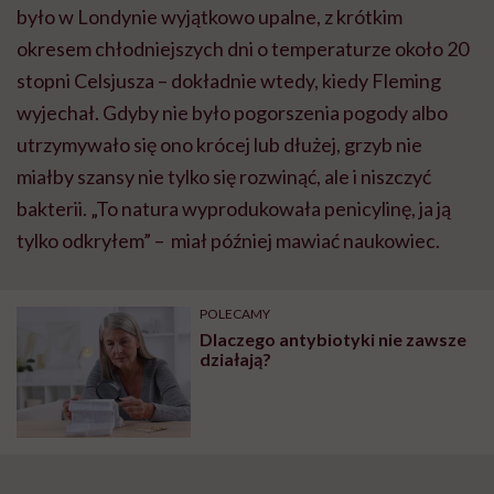
było w Londynie wyjątkowo upalne, z krótkim
okresem chłodniejszych dni o temperaturze około 20
stopni Celsjusza – dokładnie wtedy, kiedy Fleming
wyjechał. Gdyby nie było pogorszenia pogody albo
utrzymywało się ono krócej lub dłużej, grzyb nie
miałby szansy nie tylko się rozwinąć, ale i niszczyć
bakterii. „To natura wyprodukowała penicylinę, ja ją
tylko odkryłem” – miał później mawiać naukowiec.
POLECAMY
Dlaczego antybiotyki nie zawsze
działają?