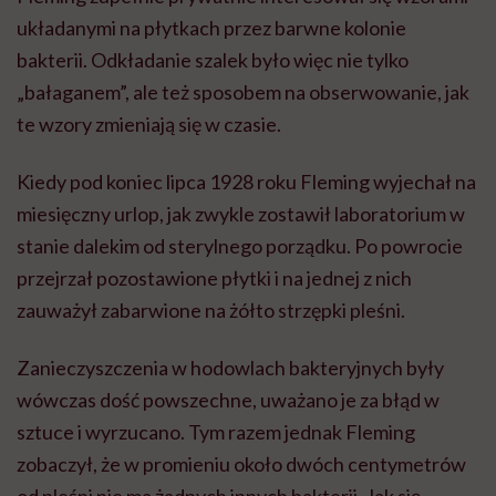
układanymi na płytkach przez barwne kolonie
bakterii. Odkładanie szalek było więc nie tylko
„bałaganem”, ale też sposobem na obserwowanie, jak
te wzory zmieniają się w czasie.
Kiedy pod koniec lipca 1928 roku Fleming wyjechał na
miesięczny urlop, jak zwykle zostawił laboratorium w
stanie dalekim od sterylnego porządku. Po powrocie
przejrzał pozostawione płytki i na jednej z nich
zauważył zabarwione na żółto strzępki pleśni.
Zanieczyszczenia w hodowlach bakteryjnych były
wówczas dość powszechne, uważano je za błąd w
sztuce i wyrzucano. Tym razem jednak Fleming
zobaczył, że w promieniu około dwóch centymetrów
od pleśni nie ma żadnych innych bakterii. Jak się