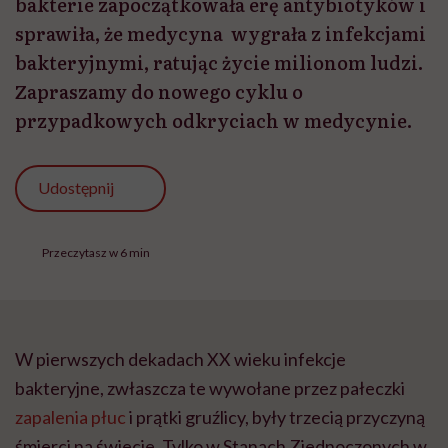
bakterie zapoczątkowała erę antybiotyków i
sprawiła, że medycyna wygrała z infekcjami
bakteryjnymi, ratując życie milionom ludzi.
Zapraszamy do nowego cyklu o
przypadkowych odkryciach w medycynie.
Udostępnij
Przeczytasz w 6 min
W pierwszych dekadach XX wieku infekcje
bakteryjne, zwłaszcza te wywołane przez pałeczki
zapalenia płuc
i prątki gruźlicy, były trzecią przyczyną
śmierci na świecie. Tylko w Stanach Zjednoczonych w