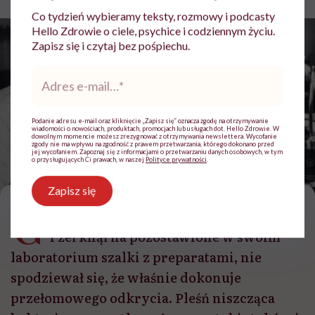
Co tydzień wybieramy teksty, rozmowy i podcasty
Hello Zdrowie o ciele, psychice i codziennym życiu.
Zapisz się i czytaj bez pośpiechu.
Adres
e-
mail
*
Podanie adresu e-mail oraz kliknięcie „Zapisz się” oznacza zgodę na otrzymywanie
wiadomości o nowościach, produktach, promocjach lub usługach dot. Hello Zdrowie. W
dowolnym momencie możesz zrezygnować z otrzymywania newslettera. Wycofanie
zgody nie ma wpływu na zgodność z prawem przetwarzania, którego dokonano przed
jej wycofaniem. Zapoznaj się z informacjami o przetwarzaniu danych osobowych, w tym
o przysługujących Ci prawach, w naszej
Polityce prywatności
.
Alexander Fleming w swoim laboratorium /fot. Getty Images, Bettmann
Zapisz się
G
dy Alexander Fleming wrócił z urlopu
i zerknął na pozostawione w swoim
laboratorium szalki z preparatami, nie
spodziewał się, że właśnie dokonuje
przełomowego odkrycia. Pleśń niszcząca