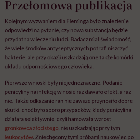
Przełomowa publikacja
Kolejnym wyzwaniem dla Fleminga było znalezienie
odpowiedzi na pytanie, czy nowa substancja będzie
przydatna w leczeniu ludzi. Badacz miał świadomość,
że wiele środków antyseptycznych potrafi niszczyć
bakterie, ale przy okazji uszkadzają one także komórki
układu odpornościowego człowieka.
Pierwsze wnioski były niejednoznaczne. Podanie
penicyliny na infekcję w nosie raz dawało efekt, a raz
nie. Także odkażanie ran nie zawsze przynosiło dobre
skutki, choć było sporo przypadków, kiedy penicylina
działała selektywnie, czyli hamowała wzrost
gronkowca złocistego
, nie uszkadzając przy tym
leukocytów
. Zniechęcony tymi próbami naukowiec po