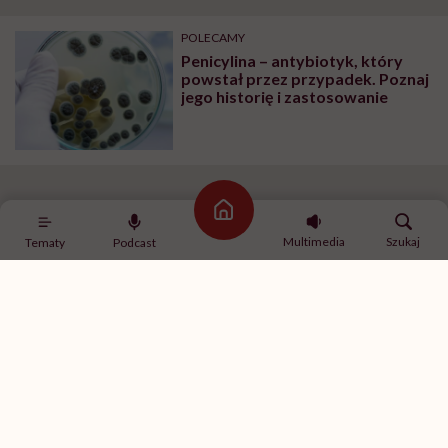
POLECAMY
Penicylina – antybiotyk, który
powstał przez przypadek. Poznaj
jego historię i zastosowanie
Pleśń na melonie
Strona główna
Multimedia
Szukaj
Tematy
Podcast
Prawie dekadę później dwaj naukowcy z Oxfordu prof.
Howard Florey i Ernset Chain trafili na artykuł
Fleminga o jego doświadczeniach z penicyliną i
postanowili je powtórzyć. Wyprodukowany w
laboratorium brązowy proszek przetestowali na
zwierzętach, a wyniki były niezwykłe: spośród
zakażonych gronkowcem szczurów, którym