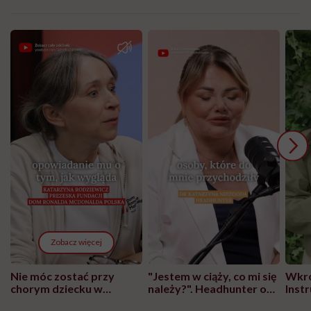
Zobacz więcej
Nie móc zostać przy
"Jestem w ciąży, co mi się
Wkró
chorym dziecku w
należy?". Headhunter o
Inst
szpitalu to tortura.
zmianie pokoleniowej u
atak