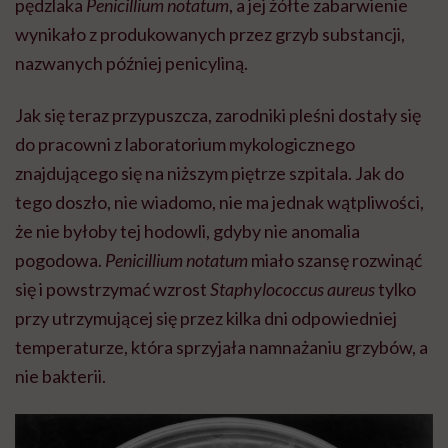
pędzlaka
Penicillium notatum
, a jej żółte zabarwienie
wynikało z produkowanych przez grzyb substancji,
nazwanych później penicyliną.
Jak się teraz przypuszcza, zarodniki pleśni dostały się
do pracowni z laboratorium mykologicznego
znajdującego się na niższym piętrze szpitala. Jak do
tego doszło, nie wiadomo, nie ma jednak wątpliwości,
że nie byłoby tej hodowli, gdyby nie anomalia
pogodowa.
Penicillium notatum
miało szansę rozwinąć
się i powstrzymać wzrost
Staphylococcus aureus
tylko
przy utrzymującej się przez kilka dni odpowiedniej
temperaturze, która sprzyjała namnażaniu grzybów, a
nie bakterii.