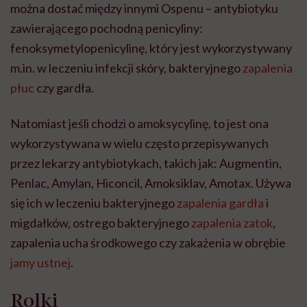
można dostać między innymi Ospenu – antybiotyku
zawierającego pochodną penicyliny:
fenoksymetylopenicylinę, który jest wykorzystywany
m.in. w leczeniu infekcji skóry, bakteryjnego
zapalenia
płuc
czy gardła.
Natomiast jeśli chodzi o amoksycylinę, to jest ona
wykorzystywana w wielu często przepisywanych
przez lekarzy antybiotykach, takich jak: Augmentin,
Penlac, Amylan, Hiconcil, Amoksiklav, Amotax. Używa
się ich w leczeniu bakteryjnego
zapalenia gardła
i
migdałków, ostrego bakteryjnego
zapalenia zatok
,
zapalenia ucha środkowego czy zakażenia w obrębie
jamy ustnej
.
Rolki