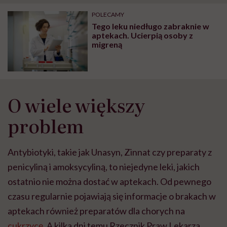
"Przeszkadzać w tym
kobiet w ciąży na rynku
wars
może chyba tylko
pracy
eksp
POLECAMY
głupota i brak
Tego leku niedługo zabraknie w
wyobraźni"
aptekach. Ucierpią osoby z
migreną
O wiele większy
problem
Antybiotyki, takie jak Unasyn, Zinnat czy preparaty z
penicyliną i amoksycyliną, to niejedyne leki, jakich
ostatnio nie można dostać w aptekach. Od pewnego
czasu regularnie pojawiają się informacje o brakach w
aptekach również preparatów dla chorych na
cukrzycę
. A kilka dni temu Rzecznik Praw Lekarza