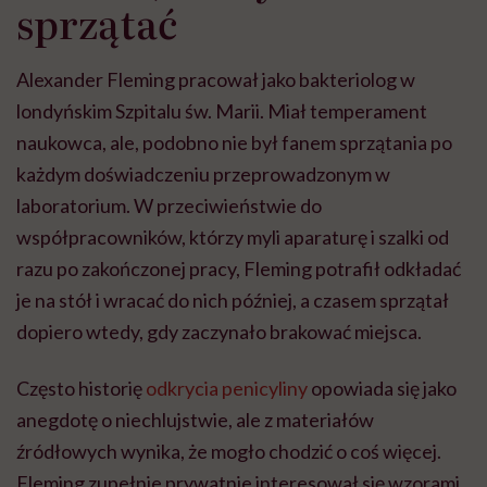
sprzątać
Alexander Fleming pracował jako bakteriolog w
londyńskim Szpitalu św. Marii. Miał temperament
naukowca, ale, podobno nie był fanem sprzątania po
każdym doświadczeniu przeprowadzonym w
laboratorium. W przeciwieństwie do
współpracowników, którzy myli aparaturę i szalki od
razu po zakończonej pracy, Fleming potrafił odkładać
je na stół i wracać do nich później, a czasem sprzątał
dopiero wtedy, gdy zaczynało brakować miejsca.
Często historię
odkrycia penicyliny
opowiada się jako
anegdotę o niechlujstwie, ale z materiałów
źródłowych wynika, że mogło chodzić o coś więcej.
Fleming zupełnie prywatnie interesował się wzorami