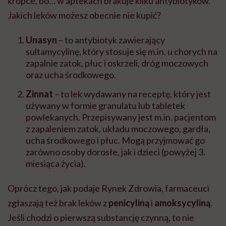
kropce, bo… w aptekach brakuje kilku antybiotyków.
Jakich leków możesz obecnie nie kupić?
Unasyn
– to antybiotyk zawierający
sultamycylinę, który stosuje się m.in. u chorych na
zapalnie zatok, płuc i oskrzeli, dróg moczowych
oraz ucha środkowego.
Zinnat
– to lek wydawany na receptę, który jest
używany w formie granulatu lub tabletek
powlekanych. Przepisywany jest m.in. pacjentom
z zapaleniem zatok, układu moczowego, gardła,
ucha środkowego i płuc. Mogą przyjmować go
zarówno osoby dorosłe, jak i dzieci (powyżej 3.
miesiąca życia).
Oprócz tego, jak podaje Rynek Zdrowia, farmaceuci
zgłaszają też brak leków z
penicyliną
i
amoksycyliną
.
Jeśli chodzi o pierwszą substancję czynną, to nie