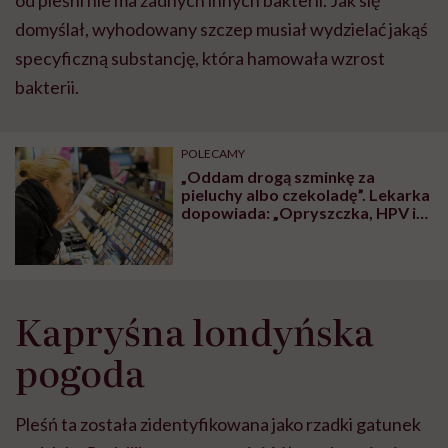
domyślał, wyhodowany szczep musiał wydzielać jakąś
specyficzną substancję, która hamowała wzrost
bakterii.
POLECAMY
„Oddam drogą szminkę za
pieluchy albo czekoladę”. Lekarka
dopowiada: „Opryszczka, HPV i
gronkowiec gratis”
Kapryśna londyńska
pogoda
Pleśń ta została zidentyfikowana jako rzadki gatunek