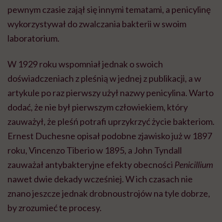
pewnym czasie zajął się innymi tematami, a penicylinę
wykorzystywał do zwalczania bakterii w swoim
laboratorium.
W 1929 roku wspomniał jednak o swoich
doświadczeniach z pleśnią w jednej z publikacji, a w
artykule po raz pierwszy użył nazwy penicylina. Warto
dodać, że nie był pierwszym człowiekiem, który
zauważył, że pleśń potrafi uprzykrzyć życie bakteriom.
Ernest Duchesne opisał podobne zjawisko już w 1897
roku, Vincenzo Tiberio w 1895, a John Tyndall
zauważał antybakteryjne efekty obecności
Penicillium
nawet dwie dekady wcześniej. W ich czasach nie
znano jeszcze jednak drobnoustrojów na tyle dobrze,
by zrozumieć te procesy.