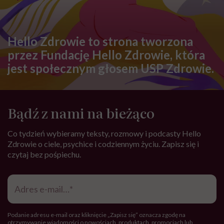
Hello Zdrowie to strona tworzona
przez Fundację Hello Zdrowie, która
jest społecznym głosem USP Zdrowie.
Bądź z nami na bieżąco
Co tydzień wybieramy teksty, rozmowy i podcasty Hello
Zdrowie o ciele, psychice i codziennym życiu. Zapisz się i
czytaj bez pośpiechu.
Adres
e-
mail
*
Podanie adresu e-mail oraz kliknięcie „Zapisz się” oznacza zgodę na
otrzymywanie wiadomości o nowościach, produktach, promocjach lub