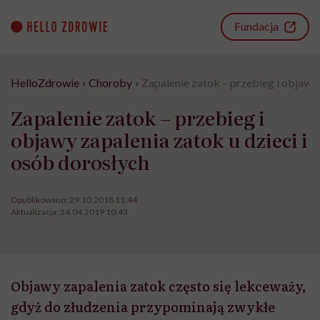
Go
to
Fundacja
content
HelloZdrowie
›
Choroby
›
Zapalenie zatok – przebieg i objawy 
Zapalenie zatok – przebieg i
objawy zapalenia zatok u dzieci i
osób dorosłych
Opublikowano:
29.10.2018 11:44
Aktualizacja:
24.04.2019 10:43
Objawy zapalenia zatok często się lekceważy,
gdyż do złudzenia przypominają zwykłe