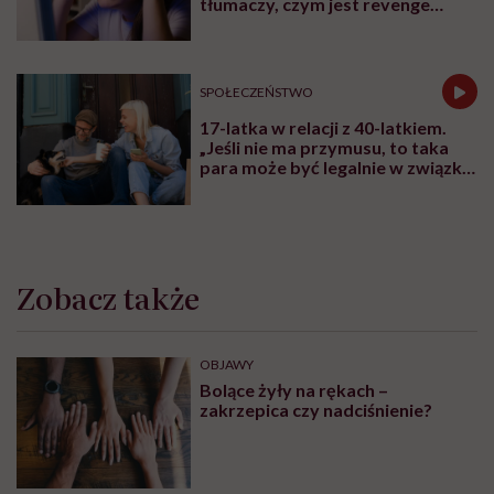
tłumaczy, czym jest revenge
bedtime procrastination
SPOŁECZEŃSTWO
17-latka w relacji z 40-latkiem.
„Jeśli nie ma przymusu, to taka
para może być legalnie w związku.
I mówiąc brutalnie: nic nikomu do
tego”
Zobacz także
OBJAWY
Bolące żyły na rękach –
zakrzepica czy nadciśnienie?