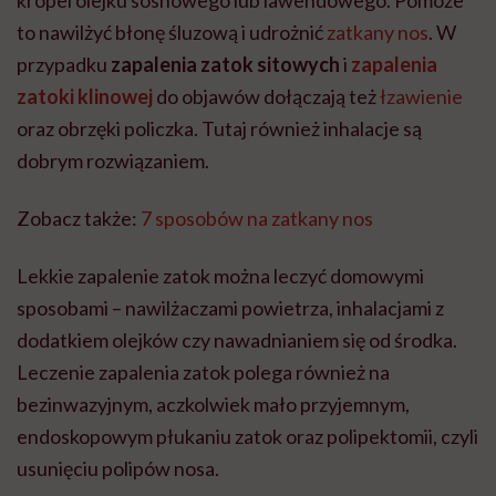
to nawilżyć błonę śluzową i udrożnić
zatkany nos
. W
przypadku
zapalenia zatok sitowych
i
zapalenia
zatoki klinowej
do objawów dołączają też
łzawienie
oraz obrzęki policzka. Tutaj również inhalacje są
dobrym rozwiązaniem.
Zobacz także:
7 sposobów na zatkany nos
Lekkie zapalenie zatok można leczyć domowymi
sposobami – nawilżaczami powietrza, inhalacjami z
dodatkiem olejków czy nawadnianiem się od środka.
Leczenie zapalenia zatok polega również na
bezinwazyjnym, aczkolwiek mało przyjemnym,
endoskopowym płukaniu zatok oraz polipektomii, czyli
usunięciu polipów nosa.