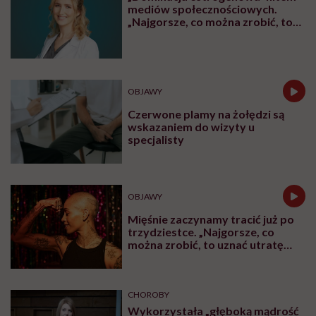
mediów społecznościowych.
„Najgorsze, co można zrobić, to
leczyć modne hasło”
OBJAWY
Czerwone plamy na żołędzi są
wskazaniem do wizyty u
specjalisty
OBJAWY
Mięśnie zaczynamy tracić już po
trzydziestce. „Najgorsze, co
można zrobić, to uznać utratę
sprawności za nieunikniony
element starzenia”
CHOROBY
Wykorzystała „głęboką mądrość