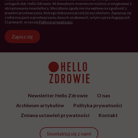
usługach dot. Hello Zdrowie. W dowolnym momencie możesz zrezygnować z
otrzymywania newslettera. Wycofanie zgody nie ma wpływu na zgodność z
prawem przetwarzania, którego dokonano przed jej wycofaniem. Zapoznaj się
z informacjami o przetwarzaniu danych osobowych, w tym o przysługujących
Ci prawach, w naszej
Polityce prywatności
.
Zapisz się
Newsletter Hello Zdrowie
O nas
Archiwum artykułów
Polityka prywatności
Zmiana ustawień prywatności
Kontakt
Skontaktuj się z nami