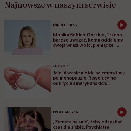
Najnowsze w naszym serwisie
MINDFULNESS
Monika Sobień-Górska: „Trzeba
bardzo uważać, komu oddajemy
swoją wrażliwość, pieniądze i
zaufanie”
ZDROWIE
Jajniki wcale nie idą na emeryturę
po menopauzie. Rewolucyjne
odkrycie amerykańskich
naukowców
PROFILAKTYKA
„Zemsta na śnie”, żeby odzyskać
czas dla siebie. Psychiatra