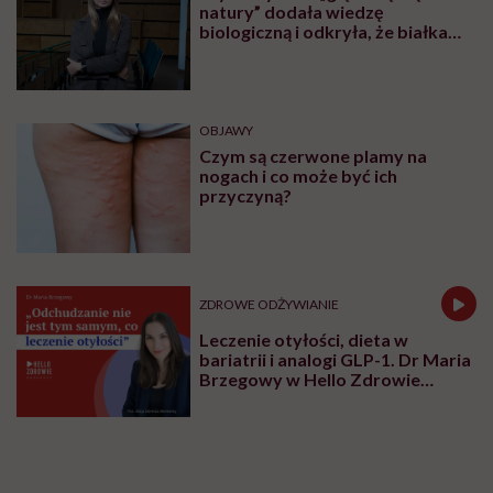
natury” dodała wiedzę
biologiczną i odkryła, że białka
pasożytów mogą nas leczyć.
Rozmowa z Katarzyną Donskow-
Łysoniewską
OBJAWY
Czym są czerwone plamy na
nogach i co może być ich
przyczyną?
ZDROWE ODŻYWIANIE
Leczenie otyłości, dieta w
bariatrii i analogi GLP-1. Dr Maria
Brzegowy w Hello Zdrowie
Podcasty