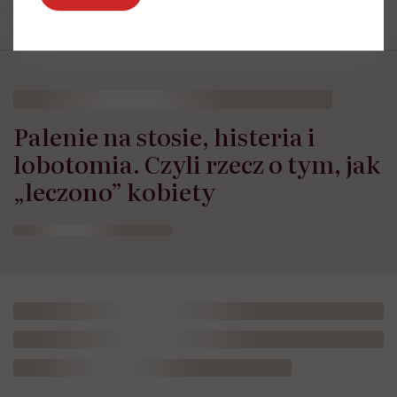
Palenie na stosie, histeria i
lobotomia. Czyli rzecz o tym, jak
„leczono” kobiety