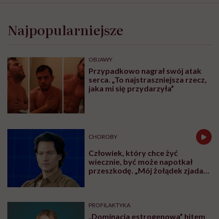
Najpopularniejsze
OBJAWY
Przypadkowo nagrał swój atak
serca. „To najstraszniejsza rzecz,
jaka mi się przydarzyła”
CHOROBY
Człowiek, który chce żyć
wiecznie, być może napotkał
przeszkodę. „Mój żołądek zjada
sam siebie”
PROFILAKTYKA
„Dominacja estrogenowa” hitem