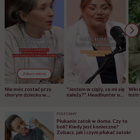
Zobacz więcej
Nie móc zostać przy
"Jestem w ciąży, co mi się
Wkró
chorym dziecku w
należy?". Headhunter o
Inst
szpitalu to tortura.
zmianie pokoleniowej u
atak
"Przeszkadzać w tym
kobiet w ciąży na rynku
wars
może chyba tylko
pracy
eksp
POLECAMY
głupota i brak
Płukanie zatok w domu. Czy to
wyobraźni"
boli? Kiedy jest konieczne?
Zobacz, jak i czym płukać zatoki