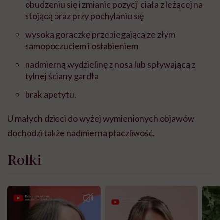
obudzeniu się i zmianie pozycji ciała z leżącej na
stojącą oraz przy pochylaniu się
wysoką gorączkę przebiegającą ze złym
samopoczuciem i osłabieniem
nadmierną wydzielinę z nosa lub spływającą z
tylnej ściany gardła
brak apetytu.
U małych dzieci do wyżej wymienionych objawów
dochodzi także nadmierna płaczliwość.
Rolki