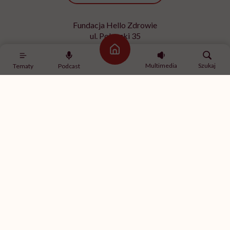
Fundacja Hello Zdrowie
ul. Poleczki 35
02-822 Warszawa
Strona główna
NIP 9512613236
Multimedia
Szukaj
Tematy
Podcast
Kontakt z redakcją
redakcja@hellozdrowie.pl
Dołącz do naszej społeczności
Właścicielem serwisu
HelloZdrowie
jest Fundacja należąca
do
USP Zdrowie sp. z o.o.
, które jest częścią
USP Group
.
Treści zawarte w serwisie HelloZdrowie mają charakter
informacyjno-edukacyjny. Jeśli potrzebujesz porady
odnośnie swojego stanu zdrowia, skonsultuj się z lekarzem
lub farmaceutą.