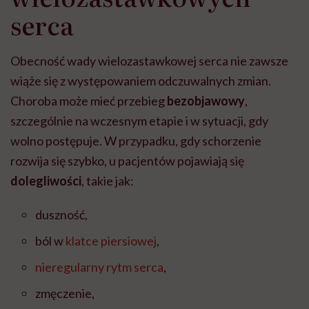
serca
Obecność wady wielozastawkowej serca nie zawsze
wiąże się z występowaniem odczuwalnych zmian.
Choroba może mieć przebieg
bezobjawowy
,
szczególnie na wczesnym etapie i w sytuacji, gdy
wolno postępuje. W przypadku, gdy schorzenie
rozwija się szybko, u pacjentów pojawiają się
dolegliwości
, takie jak:
duszność,
ból w
klatce piersiowej
,
nieregularny rytm serca
,
zmęczenie,