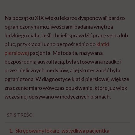
Na początku XIX wieku lekarze dysponowali bardzo
ograniczonymi możliwościami badania wnętrza
ludzkiego ciała. Jeśli chcieli sprawdzić pracę serca lub
płuc, przykładali ucho bezpośrednio do
klatki
piersiowej
pacjenta. Metoda ta, nazywana
bezpośrednią auskultacją, była stosowana rzadko i
przez nielicznych medyków, a jej skuteczność była
ograniczona. W diagnostyce klatki piersiowej większe
znaczenie miało wówczas opukiwanie, które już wiek
wcześniej opisywano w medycznych pismach.
SPIS TREŚCI
Skrępowany lekarz, wstydliwa pacjentka