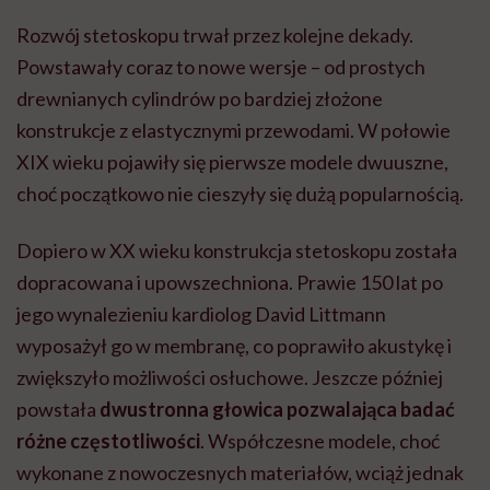
Rozwój stetoskopu trwał przez kolejne dekady.
Powstawały coraz to nowe wersje – od prostych
drewnianych cylindrów po bardziej złożone
konstrukcje z elastycznymi przewodami. W połowie
XIX wieku pojawiły się pierwsze modele dwuuszne,
choć początkowo nie cieszyły się dużą popularnością.
Dopiero w XX wieku konstrukcja stetoskopu została
dopracowana i upowszechniona. Prawie 150 lat po
jego wynalezieniu kardiolog David Littmann
wyposażył go w membranę, co poprawiło akustykę i
zwiększyło możliwości osłuchowe. Jeszcze później
powstała
dwustronna głowica pozwalająca badać
różne częstotliwości
. Współczesne modele, choć
wykonane z nowoczesnych materiałów, wciąż jednak