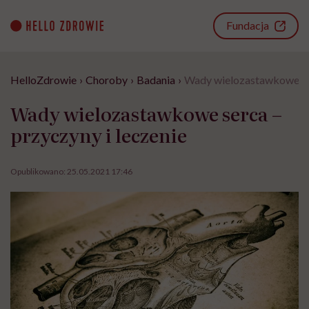
Go
to
Fundacja
content
HelloZdrowie
›
Choroby
›
Badania
›
Wady wielozastawkowe ser
Wady wielozastawkowe serca –
przyczyny i leczenie
Opublikowano:
25.05.2021 17:46