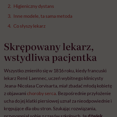
Higieniczny dystans
Inne modele, ta sama metoda
Co słyszy lekarz
Skrępowany lekarz,
wstydliwa pacjentka
Wszystko zmieniło się w 1816 roku, kiedy francuski
lekarz René Laennec, uczeń wybitnego klinicysty
Jeana-Nicolasa Corvisarta, miał zbadać młodą kobietę
z objawami
choroby serca
. Bezpośrednie przyłożenie
ucha do jej klatki piersiowej uznał za nieodpowiednie i
krępujące dla obu stron. Szukając rozwiązania,
przypomniał sobie z czasów szkolnych, że
dźwięk