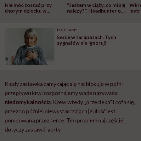
Nie móc zostać przy
"Jestem w ciąży, co mi się
Wkró
chorym dziecku w
należy?". Headhunter o
Inst
szpitalu to tortura.
zmianie pokoleniowej u
atak
"Przeszkadzać w tym
kobiet w ciąży na rynku
wars
może chyba tylko
pracy
eksp
POLECAMY
głupota i brak
Serce w tarapatach. Tych
wyobraźni"
sygnałów nie ignoruj!
Kiedy zastawka zamykając się nie blokuje w pełni
przepływu krwi rozpoznajemy wadę nazywaną
niedomykalnością
. Krew wtedy „przecieka” i cofa się,
przez co później niewystarczająca jej ilość jest
pompowana przez serce. Ten problem najczęściej
dotyczy zastawki aorty.