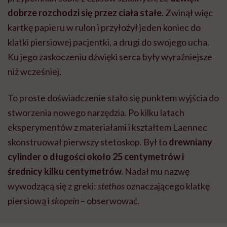
dobrze rozchodzi się przez ciała stałe
. Zwinął więc
kartkę papieru w rulon i przyłożył jeden koniec do
klatki piersiowej pacjentki, a drugi do swojego ucha.
Ku jego zaskoczeniu dźwięki serca były wyraźniejsze
niż wcześniej.
To proste doświadczenie stało się punktem wyjścia do
stworzenia nowego narzędzia. Po kilku latach
eksperymentów z materiałami i kształtem Laennec
skonstruował pierwszy stetoskop. Był to
drewniany
cylinder o długości około 25 centymetrów i
średnicy kilku centymetrów.
Nadał mu nazwę
wywodzącą się z greki:
stethos
oznaczającego klatkę
piersiową i
skopein
– obserwować.