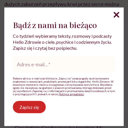
dużych zaburzeń przepływu krwi przez serce można
leczyć
farmakologicznie
. Zmiany mają jednak
tendencję do nasilania się wraz z upływem czasu,
Bądź z nami na bieżąco
dlatego chory powinien być pod kontrolą lekarza. W
Co tydzień wybieramy teksty, rozmowy i podcasty
przypadku wystąpienia zaawansowanych
Hello Zdrowie o ciele, psychice i codziennym życiu.
nieprawidłowości konieczne jest przeprowadzenie
Zapisz się i czytaj bez pośpiechu.
zabiegu operacyjnego
jednej lub większej ilości
Adres
dysfunkcyjnych zastawek.
e-
mail
*
Bibliografia:
Podanie adresu e-mail oraz kliknięcie „Zapisz się” oznacza zgodę na otrzymywanie
wiadomości o nowościach, produktach, promocjach lub usługach dot. Hello Zdrowie. W
dowolnym momencie możesz zrezygnować z otrzymywania newslettera. Wycofanie
zgody nie ma wpływu na zgodność z prawem przetwarzania, którego dokonano przed
Centers for Disease Control and Prevention
jej wycofaniem. Zapoznaj się z informacjami o przetwarzaniu danych osobowych, w tym
o przysługujących Ci prawach, w naszej
Polityce prywatności
.
(2019)
Valvular Heart Disease
.
Zapisz się
Unger P., Pibarot P., Tribouilloy C. i wsp. (2018)
Multiple and Mixed Valvular Heart Diseases.
Pathophysiology, Imaging, and Management
,