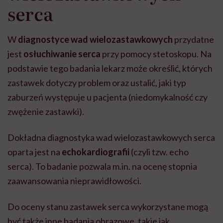
serca
W
diagnostyce wad wielozastawkowych
przydatne
jest
osłuchiwanie serca
przy pomocy stetoskopu. Na
podstawie tego badania lekarz może określić, których
zastawek dotyczy problem oraz ustalić, jaki typ
zaburzeń występuje u pacjenta (niedomykalność czy
zwężenie zastawki).
Dokładna diagnostyka wad wielozastawkowych serca
oparta jest na
echokardiografii
(czyli tzw. echo
serca). To badanie pozwala m.in. na ocenę stopnia
zaawansowania nieprawidłowości.
Do oceny stanu zastawek serca wykorzystane mogą
być także inne badania obrazowe, takie jak