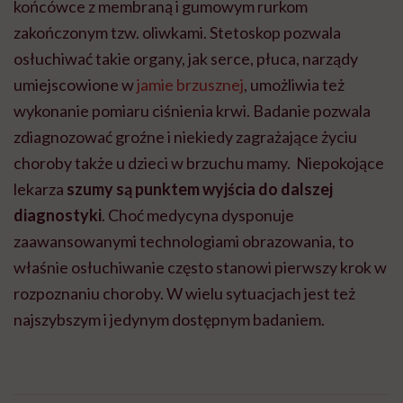
końcówce z membraną i gumowym rurkom
zakończonym tzw. oliwkami. Stetoskop pozwala
osłuchiwać takie organy, jak serce, płuca, narządy
umiejscowione w
jamie brzusznej
, umożliwia też
wykonanie pomiaru ciśnienia krwi. Badanie pozwala
zdiagnozować groźne i niekiedy zagrażające życiu
choroby także u dzieci w brzuchu mamy. Niepokojące
lekarza
szumy są punktem wyjścia do dalszej
diagnostyki
. Choć medycyna dysponuje
zaawansowanymi technologiami obrazowania, to
właśnie osłuchiwanie często stanowi pierwszy krok w
rozpoznaniu choroby. W wielu sytuacjach jest też
najszybszym i jedynym dostępnym badaniem.