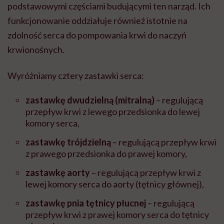
podstawowymi częściami budującymi ten narząd. Ich
funkcjonowanie oddziałuje również istotnie na
zdolność serca do pompowania krwi do naczyń
krwionośnych.
Wyróżniamy cztery zastawki serca:
zastawkę dwudzielną (mitralną)
– regulującą
przepływ krwi z lewego przedsionka do lewej
komory serca,
zastawkę trójdzielną
– regulującą przepływ krwi
z prawego przedsionka do prawej komory,
zastawkę aorty
– regulującą przepływ krwi z
lewej komory serca do aorty (tętnicy głównej),
zastawkę pnia tętnicy płucnej
– regulującą
przepływ krwi z prawej komory serca do tętnicy