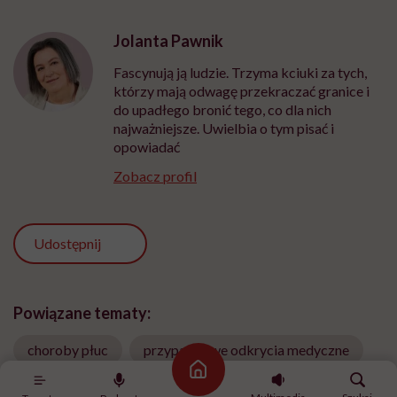
Jolanta Pawnik
Fascynują ją ludzie. Trzyma kciuki za tych,
którzy mają odwagę przekraczać granice i
do upadłego bronić tego, co dla nich
najważniejsze. Uwielbia o tym pisać i
opowiadać
Zobacz profil
Udostępnij
Powiązane tematy:
choroby płuc
przypadkowe odkrycia medyczne
Strona główna
Serce
zapalenie płuc