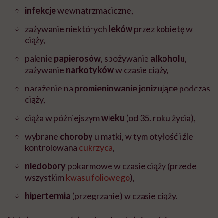
infekcje
wewnątrzmaciczne,
zażywanie niektórych
leków
przez kobietę w
ciąży,
palenie
papierosów
, spożywanie
alkoholu
,
zażywanie
narkotyków
w czasie ciąży,
narażenie na
promieniowanie jonizujące
podczas
ciąży,
ciąża w późniejszym
wieku
(od 35. roku życia),
wybrane
choroby
u matki, w tym otyłość i źle
kontrolowana
cukrzyca
,
niedobory
pokarmowe w czasie ciąży (przede
wszystkim
kwasu foliowego
),
hipertermia
(przegrzanie) w czasie ciąży.