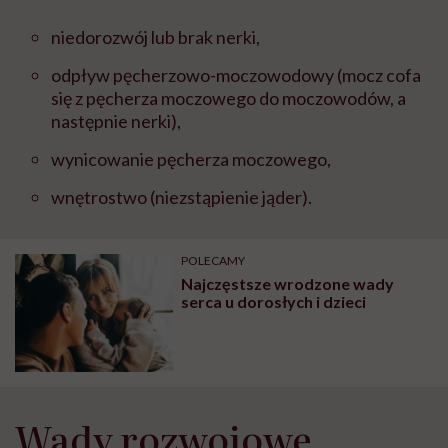
niedorozwój lub brak nerki,
odpływ pęcherzowo-moczowodowy (mocz cofa
się z pęcherza moczowego do moczowodów, a
następnie nerki),
wynicowanie pęcherza moczowego,
wnętrostwo (niezstąpienie jąder).
POLECAMY
Najczęstsze wrodzone wady
serca u dorosłych i dzieci
Wady rozwojowe