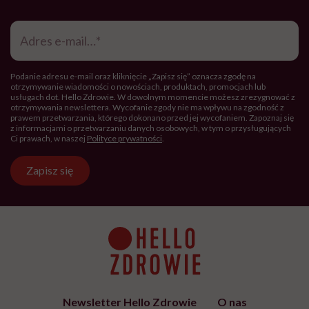
Adres
e-
mail
*
Podanie adresu e-mail oraz kliknięcie „Zapisz się” oznacza zgodę na
otrzymywanie wiadomości o nowościach, produktach, promocjach lub
usługach dot. Hello Zdrowie. W dowolnym momencie możesz zrezygnować z
otrzymywania newslettera. Wycofanie zgody nie ma wpływu na zgodność z
prawem przetwarzania, którego dokonano przed jej wycofaniem. Zapoznaj się
z informacjami o przetwarzaniu danych osobowych, w tym o przysługujących
Ci prawach, w naszej
Polityce prywatności
.
Zapisz się
Newsletter Hello Zdrowie
O nas