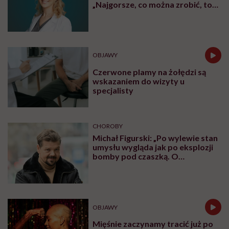
„Najgorsze, co można zrobić, to
leczyć modne hasło”
OBJAWY
Czerwone plamy na żołędzi są
wskazaniem do wizyty u
specjalisty
CHOROBY
Michał Figurski: „Po wylewie stan
umysłu wygląda jak po eksplozji
bomby pod czaszką. O
jakiejkolwiek pracy myśli się na
samym końcu”
OBJAWY
Mięśnie zaczynamy tracić już po