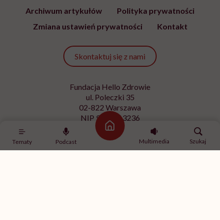
Archiwum artykułów
Polityka prywatności
Zmiana ustawień prywatności
Kontakt
Skontaktuj się z nami
Fundacja Hello Zdrowie
ul. Poleczki 35
02-822 Warszawa
NIP 9512613236
Strona główna
Kontakt z redakcją
Multimedia
Szukaj
Tematy
Podcast
redakcja@hellozdrowie.pl
Dołącz do naszej społeczności