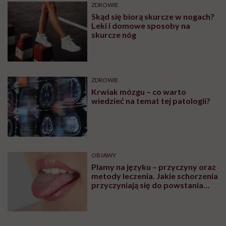
ZDROWIE
Skąd się biorą skurcze w nogach?
Leki i domowe sposoby na
skurcze nóg
ZDROWIE
Krwiak mózgu – co warto
wiedzieć na temat tej patologii?
OBJAWY
Plamy na języku – przyczyny oraz
metody leczenia. Jakie schorzenia
przyczyniają się do powstania
plam na języku?