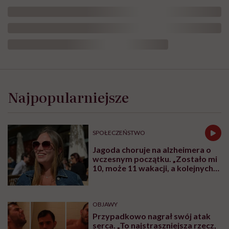
Najpopularniejsze
SPOŁECZEŃSTWO
Jagoda choruje na alzheimera o
wczesnym początku. „Zostało mi
10, może 11 wakacji, a kolejnych
nie będę już świadoma”
OBJAWY
Przypadkowo nagrał swój atak
serca. „To najstraszniejsza rzecz,