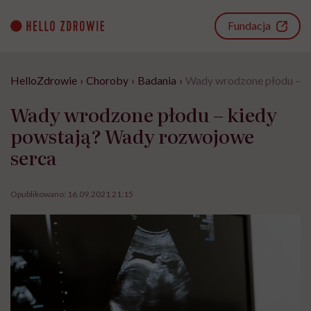
Go
to
Fundacja
content
HelloZdrowie
›
Choroby
›
Badania
›
Wady wrodzone płodu – k
Wady wrodzone płodu – kiedy
powstają? Wady rozwojowe
serca
Opublikowano:
16.09.2021 21:15