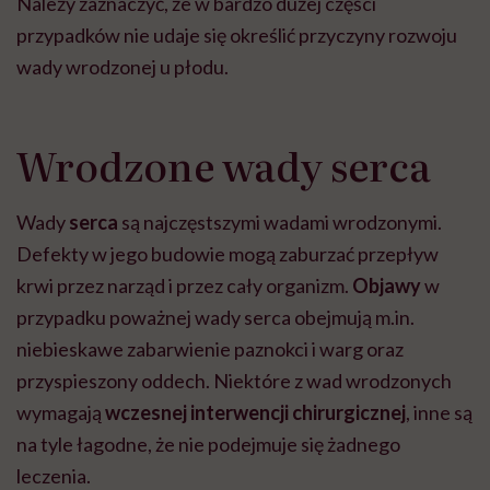
Należy zaznaczyć, że w bardzo dużej części
przypadków nie udaje się określić przyczyny rozwoju
wady wrodzonej u płodu.
Wrodzone wady serca
Wady
serca
są najczęstszymi wadami wrodzonymi.
Defekty w jego budowie mogą zaburzać przepływ
krwi przez narząd i przez cały organizm.
Objawy
w
przypadku poważnej wady serca obejmują m.in.
niebieskawe zabarwienie paznokci i warg oraz
przyspieszony oddech. Niektóre z wad wrodzonych
wymagają
wczesnej interwencji chirurgicznej
, inne są
na tyle łagodne, że nie podejmuje się żadnego
leczenia.