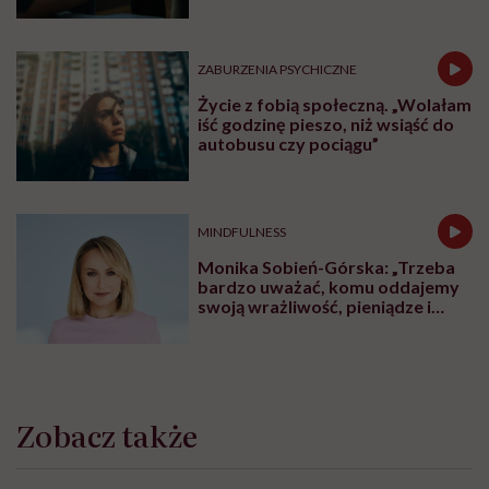
ZABURZENIA PSYCHICZNE
Życie z fobią społeczną. „Wolałam
iść godzinę pieszo, niż wsiąść do
autobusu czy pociągu”
MINDFULNESS
Monika Sobień-Górska: „Trzeba
bardzo uważać, komu oddajemy
swoją wrażliwość, pieniądze i
zaufanie”
Zobacz także