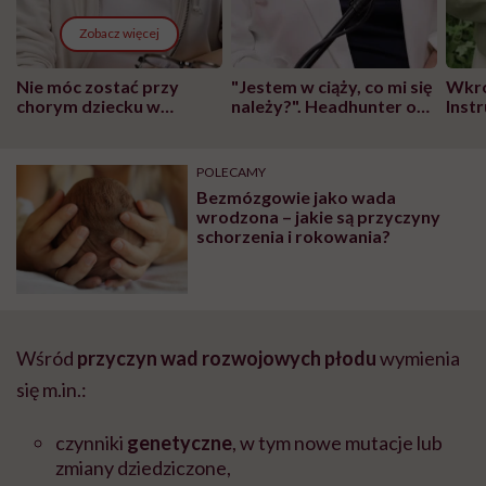
Zobacz więcej
Nie móc zostać przy
"Jestem w ciąży, co mi się
Wkró
chorym dziecku w
należy?". Headhunter o
Inst
szpitalu to tortura.
zmianie pokoleniowej u
atak
"Przeszkadzać w tym
kobiet w ciąży na rynku
wars
może chyba tylko
pracy
eksp
POLECAMY
głupota i brak
Bezmózgowie jako wada
wyobraźni"
wrodzona – jakie są przyczyny
schorzenia i rokowania?
Wśród
przyczyn wad rozwojowych płodu
wymienia
się m.in.:
czynniki
genetyczne
, w tym nowe mutacje lub
zmiany dziedziczone,