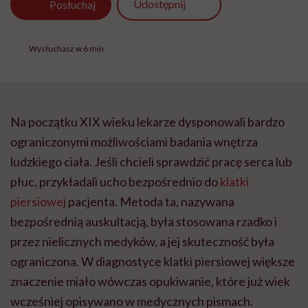
Udostępnij
Posłuchaj
Wysłuchasz w 6 min
Na początku XIX wieku lekarze dysponowali bardzo
ograniczonymi możliwościami badania wnętrza
ludzkiego ciała. Jeśli chcieli sprawdzić pracę serca lub
płuc, przykładali ucho bezpośrednio do
klatki
piersiowej
pacjenta. Metoda ta, nazywana
bezpośrednią auskultacją, była stosowana rzadko i
przez nielicznych medyków, a jej skuteczność była
ograniczona. W diagnostyce klatki piersiowej większe
znaczenie miało wówczas opukiwanie, które już wiek
wcześniej opisywano w medycznych pismach.