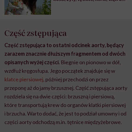
i układ pokarmowy będą
wdzięczne” – mówi ziołoznawca
Justyna Pargieła
Część zstępująca
Część zstępująca to ostatni odcinek aorty, będący
zarazem znacznie dłuższym fragmentem od dwóch
opisanych wyżej części.
Biegnie on pionowo w dół,
wzdłuż kręgosłupa. Jego początek znajduje się w
klatce piersiowej
, później przechodzi on przez
przeponę aż do jamy brzusznej. Część zstępująca aorty
rozdziela się na dwie części: brzuszną i piersiową,
które transportują krew do organów klatki piersiowej
i brzucha. Warto dodać, że jest to podział umowny i od
części aorty odchodzą m.in. tętnice międzyżebrowe.