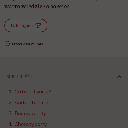
warto wiedzieć o aorcie?
Udostępnij
Przeczytasz w 6 min
SPIS TREŚCI
Co to jest aorta?
Aorta – funkcje
Budowa aorty
Choroby aorty