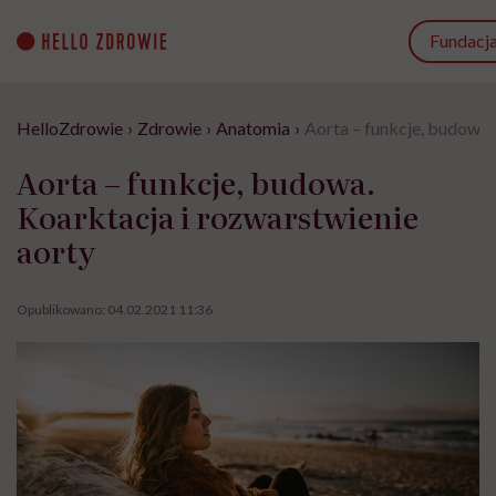
Go
to
Fundacj
content
HelloZdrowie
›
Zdrowie
›
Anatomia
›
Aorta – funkcje, budowa.
Aorta – funkcje, budowa.
Koarktacja i rozwarstwienie
aorty
Opublikowano:
04.02.2021 11:36