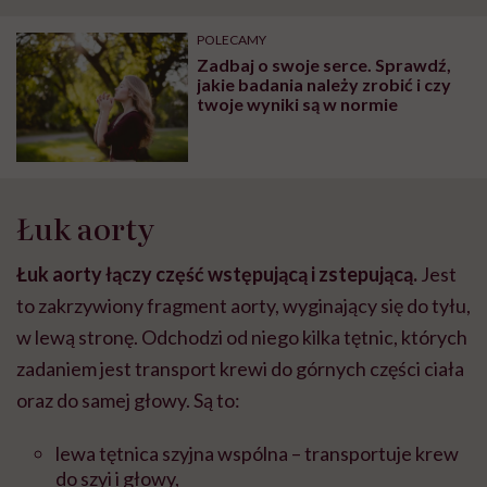
POLECAMY
Zadbaj o swoje serce. Sprawdź,
jakie badania należy zrobić i czy
twoje wyniki są w normie
Łuk aorty
Łuk aorty łączy część wstępującą i zstepującą.
Jest
to zakrzywiony fragment aorty, wyginający się do tyłu,
w lewą stronę. Odchodzi od niego kilka tętnic, których
zadaniem jest transport krewi do górnych części ciała
oraz do samej głowy. Są to:
lewa tętnica szyjna wspólna – transportuje krew
do szyi i głowy,