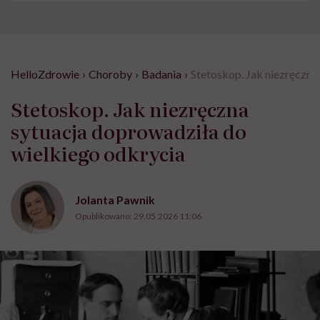
HelloZdrowie
›
Choroby
›
Badania
›
Stetoskop. Jak niezręczna
Stetoskop. Jak niezręczna
sytuacja doprowadziła do
wielkiego odkrycia
Jolanta Pawnik
Opublikowano:
29.05.2026 11:06