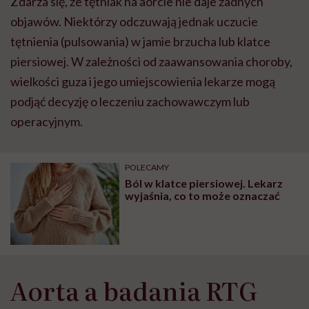
Zdarza się, że tętniak na aorcie nie daje żadnych
objawów. Niektórzy odczuwają jednak uczucie
tętnienia (pulsowania) w jamie brzucha lub klatce
piersiowej. W zależności od zaawansowania choroby,
wielkości guza i jego umiejscowienia lekarze mogą
podjąć decyzję o leczeniu zachowawczym lub
operacyjnym.
POLECAMY
Ból w klatce piersiowej. Lekarz
wyjaśnia, co to może oznaczać
Aorta a badania RTG