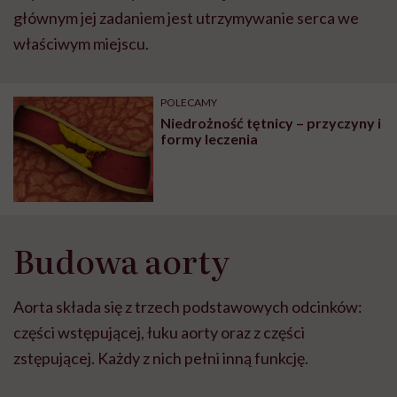
głównym jej zadaniem jest utrzymywanie serca we
właściwym miejscu.
POLECAMY
Niedrożność tętnicy – przyczyny i
formy leczenia
Budowa aorty
Aorta składa się z trzech podstawowych odcinków:
części wstępującej, łuku aorty oraz z części
zstępującej. Każdy z nich pełni inną funkcję.