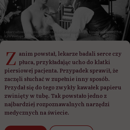
Lekarz używa stetoskopu podczas badania lekarskiego, koniec XIX wieku /fot.
Kirn Vintage Stock/Corbis via Getty Images
Z
anim powstał, lekarze badali serce czy
płuca, przykładając ucho do klatki
piersiowej pacjenta. Przypadek sprawił, że
zaczęli słuchać w zupełnie inny sposób.
Przydał się do tego zwykły kawałek papieru
zwinięty w tubę. Tak powstało jedno z
najbardziej rozpoznawalnych narzędzi
medycznych na świecie.