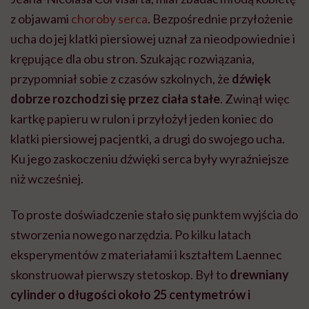
z objawami
choroby serca
. Bezpośrednie przyłożenie
ucha do jej klatki piersiowej uznał za nieodpowiednie i
krępujące dla obu stron. Szukając rozwiązania,
przypomniał sobie z czasów szkolnych, że
dźwięk
dobrze rozchodzi się przez ciała stałe
. Zwinął więc
kartkę papieru w rulon i przyłożył jeden koniec do
klatki piersiowej pacjentki, a drugi do swojego ucha.
Ku jego zaskoczeniu dźwięki serca były wyraźniejsze
niż wcześniej.
To proste doświadczenie stało się punktem wyjścia do
stworzenia nowego narzędzia. Po kilku latach
eksperymentów z materiałami i kształtem Laennec
skonstruował pierwszy stetoskop. Był to
drewniany
cylinder o długości około 25 centymetrów i