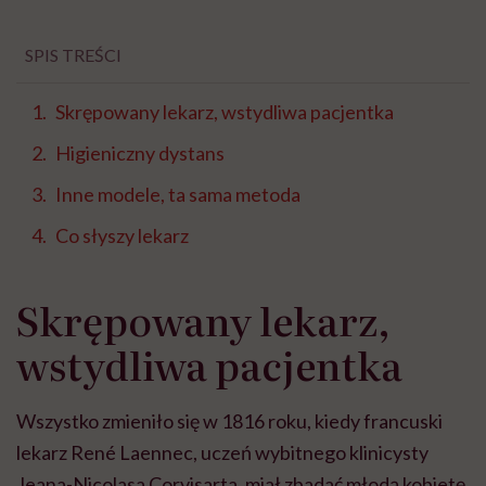
SPIS TREŚCI
Skrępowany lekarz, wstydliwa pacjentka
Higieniczny dystans
Inne modele, ta sama metoda
Co słyszy lekarz
Skrępowany lekarz,
wstydliwa pacjentka
Wszystko zmieniło się w 1816 roku, kiedy francuski
lekarz René Laennec, uczeń wybitnego klinicysty
Jeana-Nicolasa Corvisarta, miał zbadać młodą kobietę