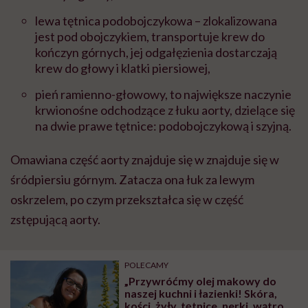
lewa tętnica podobojczykowa – zlokalizowana
jest pod obojczykiem, transportuje krew do
kończyn górnych, jej odgałęzienia dostarczają
krew do głowy i klatki piersiowej,
pień ramienno-głowowy, to największe naczynie
krwionośne odchodzące z łuku aorty, dzielące się
na dwie prawe tętnice: podobojczykową i szyjną.
Omawiana część aorty znajduje się w znajduje się w
śródpiersiu górnym. Zatacza ona łuk za lewym
oskrzelem, po czym przekształca się w część
zstępującą aorty.
POLECAMY
„Przywróćmy olej makowy do
naszej kuchni i łazienki! Skóra,
kości, żyły, tętnice, nerki, wątroba