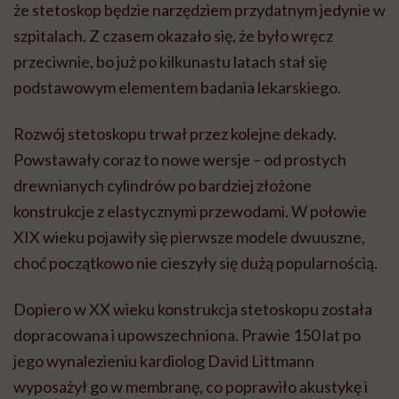
że stetoskop będzie narzędziem przydatnym jedynie w
szpitalach. Z czasem okazało się, że było wręcz
przeciwnie, bo już po kilkunastu latach stał się
podstawowym elementem badania lekarskiego.
Rozwój stetoskopu trwał przez kolejne dekady.
Powstawały coraz to nowe wersje – od prostych
drewnianych cylindrów po bardziej złożone
konstrukcje z elastycznymi przewodami. W połowie
XIX wieku pojawiły się pierwsze modele dwuuszne,
choć początkowo nie cieszyły się dużą popularnością.
Dopiero w XX wieku konstrukcja stetoskopu została
dopracowana i upowszechniona. Prawie 150 lat po
jego wynalezieniu kardiolog David Littmann
wyposażył go w membranę, co poprawiło akustykę i