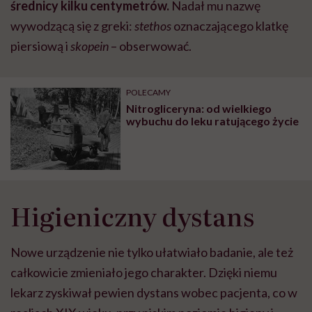
średnicy kilku centymetrów.
Nadał mu nazwę
wywodzącą się z greki:
stethos
oznaczającego klatkę
piersiową i
skopein
– obserwować.
POLECAMY
Nitrogliceryna: od wielkiego
wybuchu do leku ratującego życie
Higieniczny dystans
Nowe urządzenie nie tylko ułatwiało badanie, ale też
całkowicie zmieniało jego charakter. Dzięki niemu
lekarz zyskiwał pewien dystans wobec pacjenta, co w