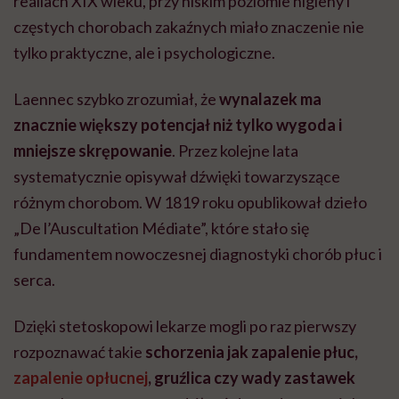
realiach XIX wieku, przy niskim poziomie higieny i
częstych chorobach zakaźnych miało znaczenie nie
tylko praktyczne, ale i psychologiczne.
Laennec szybko zrozumiał, że
wynalazek ma
znacznie większy potencjał niż tylko wygoda i
mniejsze skrępowanie
. Przez kolejne lata
systematycznie opisywał dźwięki towarzyszące
różnym chorobom. W 1819 roku opublikował dzieło
„De l’Auscultation Médiate”, które stało się
fundamentem nowoczesnej diagnostyki chorób płuc i
serca.
Dzięki stetoskopowi lekarze mogli po raz pierwszy
rozpoznawać takie
schorzenia jak zapalenie płuc,
zapalenie opłucnej
, gruźlica czy wady zastawek