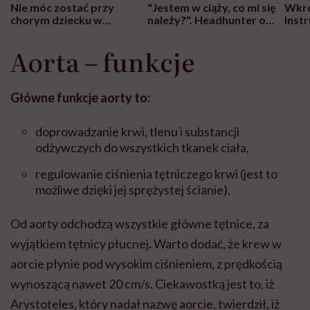
Nie móc zostać przy
"Jestem w ciąży, co mi się
Wkró
chorym dziecku w
należy?". Headhunter o
Inst
szpitalu to tortura.
zmianie pokoleniowej u
atak
"Przeszkadzać w tym
kobiet w ciąży na rynku
wars
Aorta – funkcje
może chyba tylko
pracy
eksp
głupota i brak
wyobraźni"
Główne funkcje aorty to:
doprowadzanie krwi, tlenu i substancji
odżywczych do wszystkich tkanek ciała,
regulowanie ciśnienia tętniczego krwi (jest to
możliwe dzięki jej sprężystej ścianie).
Od aorty odchodzą wszystkie główne tętnice, za
wyjątkiem tętnicy płucnej
.
Warto dodać, że krew w
aorcie płynie pod wysokim ciśnieniem, z prędkością
wynoszącą nawet 20 cm/s. Ciekawostką jest to, iż
Arystoteles, który nadał nazwę aorcie, twierdził, iż