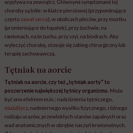
wypływa na zewnątrz. Głównymi symptomami tej
choroby są bóle: w klatce piersiowej (przypominające
często
zawał serca
), w okolicach pleców, przy mostku
(promieniujące do łopatek), przy żuchwie, na
ramionach, na brzuchu, przy szyi, na biodrach. Aby
wyleczyć chorobę, stosuje się zabieg chirurgiczny lub
terapię zachowawczą.
Tętniak na aorcie
Tętniak na aorcie, czy też „tętniak aorty” to
poszerzenie największej tętnicy organizmu
. Może
być ono efektem m.in.: nadciśnienia tętniczego,
miażdżycy
, nadmiernego wysiłku fizycznego, różnego
rodzaju urazów, przewlekłych stanów zapalnych oraz
wad anatomicznych w obrębie naczyń krwionośnych.