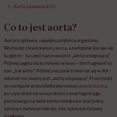
Aorta a badania RTG
Co to jest aorta?
Aorta to główna, największa tętnica organizmu.
Wychodzi z lewej komory serca, a następnie kieruje się
ku górze – ta część nazywana jest „aortą wstępującą”.
Później zagina się ku tyłowi i w lewo – ten fragment to
tzw. „łuk aorty”. Później naczynie to kieruje się w dół –
odcinek ten zwany jest „aortą zstępującą”. Przechodzi
on następnie przez klatkę piersiową i
jamę brzuszną
,
po czym dzieli się na wysokości czwartego kręgu
piersiowego na dwie tętnice biodrowe oraz jedną
tętnicę o małym przekroju, tzw. tętnicę krzyżową
środkową.