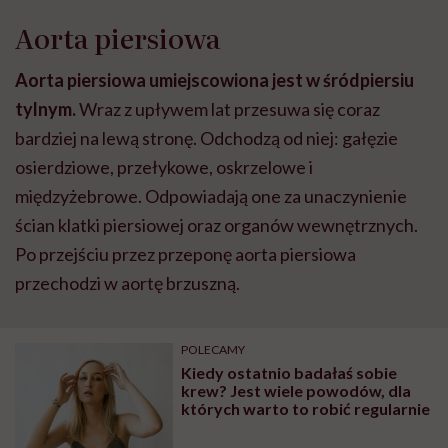
Aorta piersiowa
Aorta piersiowa umiejscowiona jest w śródpiersiu
tylnym.
Wraz z upływem lat przesuwa się coraz
bardziej na lewą stronę. Odchodzą od niej: gałęzie
osierdziowe, przełykowe, oskrzelowe i
międzyżebrowe. Odpowiadają one za unaczynienie
ścian klatki piersiowej oraz organów wewnętrznych.
Po przejściu przez przeponę aorta piersiowa
przechodzi w aortę brzuszną.
POLECAMY
Kiedy ostatnio badałaś sobie
krew? Jest wiele powodów, dla
których warto to robić regularnie