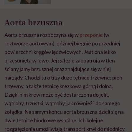
Aorta brzuszna
Aorta brzuszna rozpoczyna się w
przeponie
(w
roztworze aortowym), później biegnie po przedniej
powierzchni kręgów lędźwiowych. Jest ona lekko
przesunięta w lewo. Jej gałęzie zaopatrują w tlen
ściany jamy brzusznej oraz znajdujące się w niej
narządy. Chodzi tu o trzy duże tętnice trzewne: pień
trzewny, a także tętnicę krezkowa górną i dolną.
Dzięki nim krew może być dostarczona do jelit,
wątroby, trzustki, wątroby, jak również i do samego
żołądka. Na samym końcu aorta brzuszna dzieli się na
dwie tętnice biodrowe wspólne. Ich kolejne
rozgałęzienia umożliwiają transport krwi do miednicy.