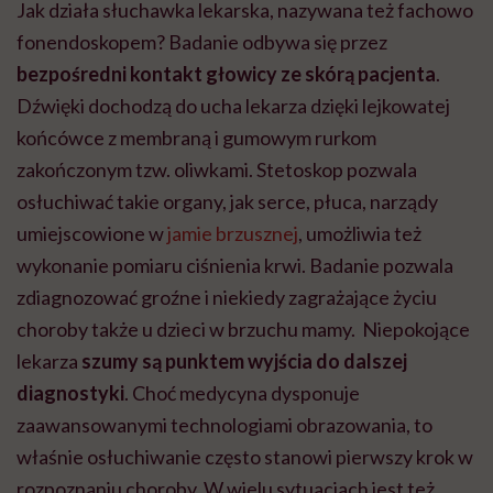
Jak działa słuchawka lekarska, nazywana też fachowo
fonendoskopem? Badanie odbywa się przez
bezpośredni kontakt głowicy ze skórą pacjenta
.
Dźwięki dochodzą do ucha lekarza dzięki lejkowatej
końcówce z membraną i gumowym rurkom
zakończonym tzw. oliwkami. Stetoskop pozwala
osłuchiwać takie organy, jak serce, płuca, narządy
umiejscowione w
jamie brzusznej
, umożliwia też
wykonanie pomiaru ciśnienia krwi. Badanie pozwala
zdiagnozować groźne i niekiedy zagrażające życiu
choroby także u dzieci w brzuchu mamy. Niepokojące
lekarza
szumy są punktem wyjścia do dalszej
diagnostyki
. Choć medycyna dysponuje
zaawansowanymi technologiami obrazowania, to
właśnie osłuchiwanie często stanowi pierwszy krok w
rozpoznaniu choroby. W wielu sytuacjach jest też