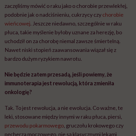
zaczęliśmy mówić o raku jako o chorobie przewlekłej,
podobnie jak o nadciśnieniu, cukrzycy czy
chorobie
wieńcowej
. Jeszcze niedawno, szczególnie w raku
płuca, takie myślenie byłoby uznane za herezję, bo
uchodził on za chorobę niemal zawsze śmiertelną.
Nawet niski stopień zaawansowania wiązał się z
bardzo dużym ryzykiem nawrotu.
Nie będzie zatem przesadą, jeśli powiemy, że
immunoterapia jest rewolucją, która zmieniła
onkologię?
Tak. To jest rewolucja, a nie ewolucja. Co ważne, te
leki, stosowane między innymi w raku płuca, piersi,
przewodu pokarmowego
, gruczołu krokowego czy
pęcherza moczowego, nie są klasycznymi lekami