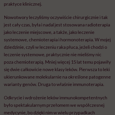
praktyce klinicznej.
Nowotwory leczyliśmy oczywiście chirurgicznie i tak
jest cały czas, była i nadal jest stosowana radioterapia
jako leczenie miejscowe, a także, jako leczenie
systemowe, chemioterapia i hormonoterapia. W mojej
dziedzinie, czyli w leczeniu raka płuca, jeżeli chodzi o
leczenie systemowe, praktycznie nie mieliśmy nic
poza chemioterapią. Mniej więcej 15 lat temu pojawiły
się dwie całkowicie nowe klasy leków. Pierwsza to leki
ukierunkowane molekularnie na określone patogenne
warianty genów. Druga to właśnie immunoterapia.
Odkrycie i wdrożenie leków immunokompetentnych
było spektakularnym przełomem we współczesnej
medycynie, bo dzięki nim w wielu przypadkach