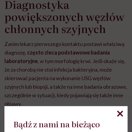
Diagnostyka
powiększonych węzłów
chłonnych szyjnych
Zanim lekarz pierwszego kontaktu postawi właściwą
diagnozę,
często zleca podstawowe badania
laboratoryjne
, w tym morfologię krwi
. Jeśli okaże się,
że za chorobą nie stoi infekcja bakteryjna, może
skierować pacjenta na wykonanie USG węzłów
szyjnych lub biopsji, a także na inne badania obrazowe,
szczególnie w sytuacji, kiedy pojawiają się także inne
objawy.
Bądź z nami na bieżąco