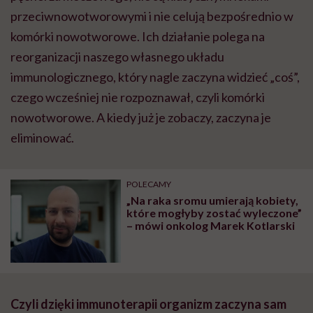
przeciwnowotworowymi i nie celują bezpośrednio w
komórki nowotworowe. Ich działanie polega na
reorganizacji naszego własnego układu
immunologicznego, który nagle zaczyna widzieć „coś”,
czego wcześniej nie rozpoznawał, czyli komórki
nowotworowe. A kiedy już je zobaczy, zaczyna je
eliminować.
POLECAMY
„Na raka sromu umierają kobiety,
które mogłyby zostać wyleczone”
– mówi onkolog Marek Kotlarski
Czyli dzięki immunoterapii organizm zaczyna sam