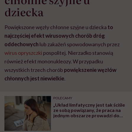
dziecka
Powiększone węzły chłonne szyjne u dziecka
to
najczęściej efekt wirusowych chorób dróg
oddechowych
lub zakażeń spowodowanych przez
wirus opryszczki
pospolitej.
Nierzadko stanowią
również efekt mononukleozy. W przypadku
wszystkich trzech chorób
powiększenie węzłów
chłonnych jest niewielkie
.
POLECAMY
„Układ limfatyczny jest tak ściśle
ze sobą powiązany, że praca na
jednym obszarze prowadzi do
poprawy krążenia nawet
w odległych częściach ciała”.
Podstawy masażu limfatycznego