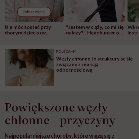
Zobacz więcej
Nie móc zostać przy
"Jestem w ciąży, co mi się
Wkró
chorym dziecku w
należy?". Headhunter o
Inst
szpitalu to tortura.
zmianie pokoleniowej u
atak
"Przeszkadzać w tym
kobiet w ciąży na rynku
wars
może chyba tylko
pracy
eksp
POLECAMY
głupota i brak
Węzły chłonne to struktury ściśle
wyobraźni"
związane z reakcją
odpornościową
Powiększone węzły
chłonne – przyczyny
Najpopularniejsze choroby, które wiążą się z