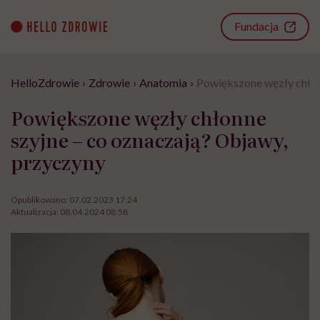
Go
to
Fundacja
content
HelloZdrowie
›
Zdrowie
›
Anatomia
›
Powiększone węzły chłon
Powiększone węzły chłonne
szyjne – co oznaczają? Objawy,
przyczyny
Opublikowano:
07.02.2023 17:24
Aktualizacja:
08.04.2024 08:58