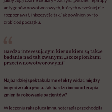
jakby zdjął czarne okulary – zaczyna „widzieć” epitopy
antygenów nowotworowych, których wcześniej nie
rozpoznawał, i niszczyć je tak, jak powinien był to
zrobić od początku.
Bardzo interesującym kierunkiem są także
badania nad tak zwanymi „szczepionkami
przeciwnowotworowymi”
Najbardziej spektakularne efekty widać między
innymi w raku płuca. Jak bardzo immunoterapia
zmieniła rokowanie pacjentów?
W leczeniu raka płuca immunoterapia przechodziła