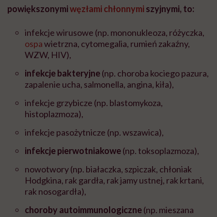
powiększonymi
węzłami chłonnymi
szyjnymi, to:
infekcje wirusowe (np. mononukleoza, różyczka,
ospa
wietrzna, cytomegalia, rumień zakaźny,
WZW, HIV),
infekcje bakteryjne
(np. choroba kociego pazura,
zapalenie ucha, salmonella, angina, kiła),
infekcje grzybicze (np. blastomykoza,
histoplazmoza),
infekcje pasożytnicze (np. wszawica),
infekcje pierwotniakowe
(np. toksoplazmoza),
nowotwory (np. białaczka, szpiczak, chłoniak
Hodgkina, rak gardła, rak jamy ustnej, rak krtani,
rak nosogardła),
choroby autoimmunologiczne
(np. mieszana