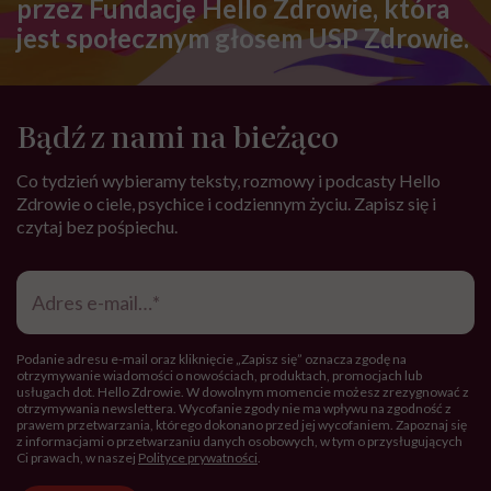
przez Fundację Hello Zdrowie, która
jest społecznym głosem USP Zdrowie.
Bądź z nami na bieżąco
Co tydzień wybieramy teksty, rozmowy i podcasty Hello
Zdrowie o ciele, psychice i codziennym życiu. Zapisz się i
czytaj bez pośpiechu.
Adres
e-
mail
*
Podanie adresu e-mail oraz kliknięcie „Zapisz się” oznacza zgodę na
otrzymywanie wiadomości o nowościach, produktach, promocjach lub
usługach dot. Hello Zdrowie. W dowolnym momencie możesz zrezygnować z
otrzymywania newslettera. Wycofanie zgody nie ma wpływu na zgodność z
prawem przetwarzania, którego dokonano przed jej wycofaniem. Zapoznaj się
z informacjami o przetwarzaniu danych osobowych, w tym o przysługujących
Ci prawach, w naszej
Polityce prywatności
.