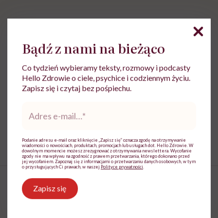
Powiązane tematy:
Bądź z nami na bieżąco
kontuzje
Krew
Pierwsza pomoc
Co tydzień wybieramy teksty, rozmowy i podcasty
Hello Zdrowie o ciele, psychice i codziennym życiu.
Zapisz się i czytaj bez pośpiechu.
Treści zawarte w serwisie mają wyłącznie
i
charakter informacyjny i nie stanowią porady
Adres
lekarskiej. Pamiętaj, że w przypadku
e-
problemów ze zdrowiem należy bezwzględnie
mail
*
skonsultować się z lekarzem.
Podanie adresu e-mail oraz kliknięcie „Zapisz się” oznacza zgodę na otrzymywanie
wiadomości o nowościach, produktach, promocjach lub usługach dot. Hello Zdrowie. W
dowolnym momencie możesz zrezygnować z otrzymywania newslettera. Wycofanie
zgody nie ma wpływu na zgodność z prawem przetwarzania, którego dokonano przed
jej wycofaniem. Zapoznaj się z informacjami o przetwarzaniu danych osobowych, w tym
o przysługujących Ci prawach, w naszej
Polityce prywatności
.
Zapisz się
„A wy wiecie, kogo trzymacie