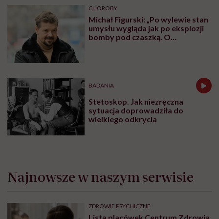
CHOROBY
Michał Figurski: „Po wylewie stan
umysłu wygląda jak po eksplozji
bomby pod czaszką. O
jakiejkolwiek pracy myśli się na
samym końcu”
BADANIA
Stetoskop. Jak niezręczna
sytuacja doprowadziła do
wielkiego odkrycia
Najnowsze w naszym serwisie
ZDROWIE PSYCHICZNE
Lista placówek Centrum Zdrowia