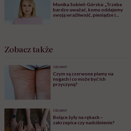
Monika Sobień-Górska: „Trzeba
bardzo uważać, komu oddajemy
swoją wrażliwość, pieniądze i
zaufanie”
Zobacz także
OBJAWY
Czym są czerwone plamy na
nogach i co może być ich
przyczyną?
OBJAWY
Bolące żyły na rękach –
zakrzepica czy nadciśnienie?