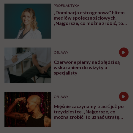
PROFILAKTYKA
„Dominacja estrogenowa” hitem
mediów społecznościowych.
„Najgorsze, co można zrobić, to
leczyć modne hasło”
OBJAWY
Czerwone plamy na żołędzi są
wskazaniem do wizyty u
specjalisty
OBJAWY
Mięśnie zaczynamy tracić już po
trzydziestce. „Najgorsze, co
można zrobić, to uznać utratę
sprawności za nieunikniony
element starzenia”