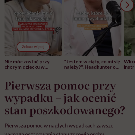
Zobacz więcej
Nie móc zostać przy
"Jestem w ciąży, co mi się
Wkró
chorym dziecku w
należy?". Headhunter o
Inst
szpitalu to tortura.
zmianie pokoleniowej u
atak
"Przeszkadzać w tym
kobiet w ciąży na rynku
wars
Pierwsza pomoc przy
może chyba tylko
pracy
eksp
głupota i brak
wypadku – jak ocenić
wyobraźni"
stan poszkodowanego?
Pierwsza pomoc w nagłych wypadkach zawsze
wymaga oszacowania stanu zdrowia osoby