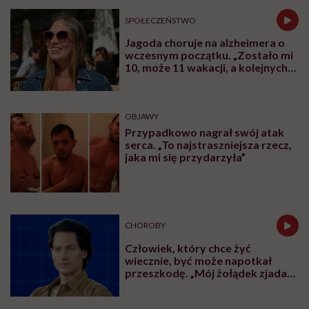
SPOŁECZEŃSTWO
Jagoda choruje na alzheimera o
wczesnym początku. „Zostało mi
10, może 11 wakacji, a kolejnych
nie będę już świadoma”
OBJAWY
Przypadkowo nagrał swój atak
serca. „To najstraszniejsza rzecz,
jaka mi się przydarzyła”
CHOROBY
Człowiek, który chce żyć
wiecznie, być może napotkał
przeszkodę. „Mój żołądek zjada
sam siebie”