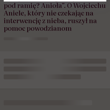
pod ramię? Anioła”. O Wojciechu
Aniele, który nie czekając na
interwencję z nieba, ruszył na
pomoc powodzianom