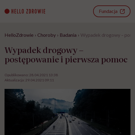
Go
to
Fundacja
content
HelloZdrowie
›
Choroby
›
Badania
›
Wypadek drogowy – postę
Wypadek drogowy –
postępowanie i pierwsza pomoc
Opublikowano:
28.04.2021 13:38
Aktualizacja:
29.04.2021 09:11