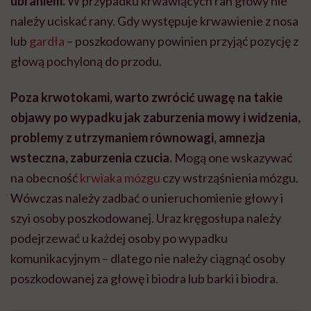
ubraniem.
W przypadku krwawiących ran głowy nie
należy uciskać rany. Gdy występuje krwawienie z nosa
lub
gardła
– poszkodowany powinien przyjąć pozycję z
głową pochyloną do przodu.
Poza krwotokami, warto zwrócić uwagę na takie
objawy po wypadku jak zaburzenia mowy i widzenia,
problemy z utrzymaniem równowagi, amnezja
wsteczna, zaburzenia czucia.
Mogą one wskazywać
na obecność
krwiaka mózgu
czy wstrząśnienia mózgu.
Wówczas należy zadbać o unieruchomienie głowy i
szyi osoby poszkodowanej. Uraz kręgosłupa należy
podejrzewać u każdej osoby po wypadku
komunikacyjnym – dlatego nie należy ciągnąć osoby
poszkodowanej za głowę i biodra lub barki i biodra.