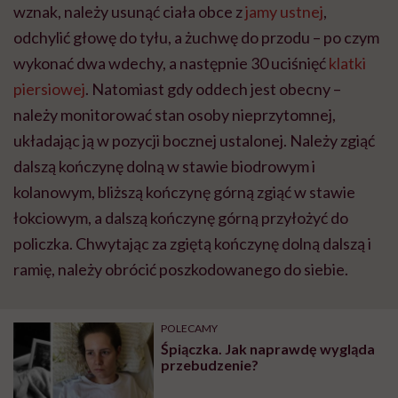
wznak, należy usunąć ciała obce z
jamy ustnej
,
odchylić głowę do tyłu, a żuchwę do przodu – po czym
wykonać dwa wdechy, a następnie 30 uciśnięć
klatki
piersiowej
. Natomiast gdy oddech jest obecny –
należy monitorować stan osoby nieprzytomnej,
układając ją w pozycji bocznej ustalonej. Należy zgiąć
dalszą kończynę dolną w stawie biodrowym i
kolanowym, bliższą kończynę górną zgiąć w stawie
łokciowym, a dalszą kończynę górną przyłożyć do
policzka. Chwytając za zgiętą kończynę dolną dalszą i
ramię, należy obrócić poszkodowanego do siebie.
POLECAMY
Śpiączka. Jak naprawdę wygląda
przebudzenie?