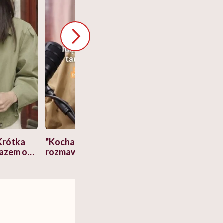
Krótka
"Kocham go, więc nie będę
Co się zmienia 
razem o
rozmawiać o pieniądzach".
lat? Dorota Sz
a nami
Ekspertka wyjaśnia,
"Człowiek myśla
cko-
dlaczego to błędne
swój organizm"
myślenie