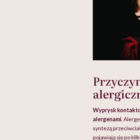
Przyczy
alergicz
Wyprysk kontaktow
alergenami
. Alerg
syntezą przeciwciał
pojawiają się po ki