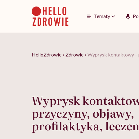
Go
to
content
Tematy
Po
HelloZdrowie
›
Zdrowie
›
Wyprysk kontaktowy – pr
Wyprysk kontaktow
przyczyny, objawy,
profilaktyka, leczen