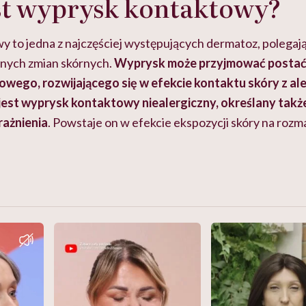
st wyprysk kontaktowy?
 to jedna z najczęściej występujących dermatoz, polegaj
znych zmian skórnych.
Wyprysk może przyjmować postać
wego, rozwijającego się w efekcie kontaktu skóry z al
 jest wyprysk kontaktowy niealergiczny, określany takż
ażnienia
. Powstaje on w efekcie ekspozycji skóry na rozma