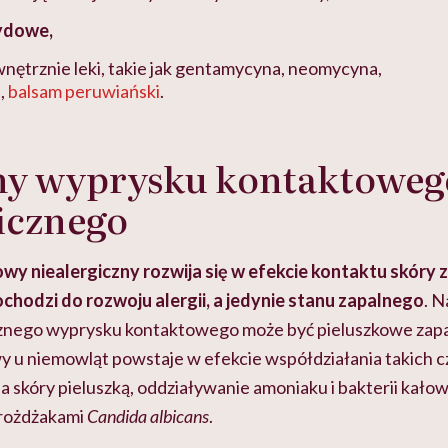
ydowe,
ętrznie leki, takie jak gentamycyna, neomycyna,
,
balsam peruwiański
.
ny wyprysku kontaktoweg
icznego
y niealergiczny rozwija się w efekcie kontaktu skóry 
ochodzi do rozwoju alergii, a jedynie stanu zapalnego
. N
cznego wyprysku kontaktowego może być pieluszkowe zapal
 u niemowląt powstaje w efekcie współdziałania takich c
 skóry pieluszką, oddziaływanie amoniaku i bakterii kałow
drożdżakami
Candida albicans
.