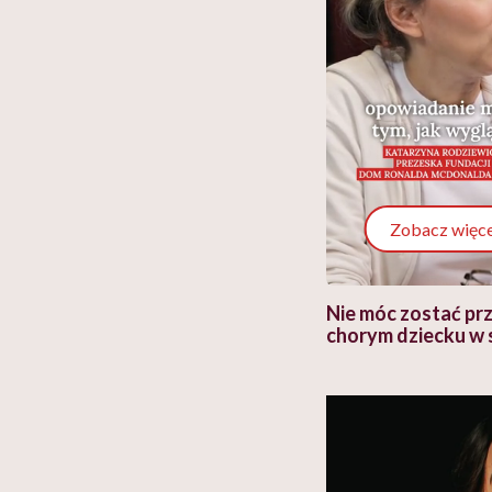
Zobacz więce
 i miał
Najlepsza dieta wydaje się
Nie móc zostać pr
 lekko
banalna, a może
chorym dziecku w 
ie”
zapobiegać nowotworom
to tortura. "Prze
w tym może chyba 
głupota i brak wyo