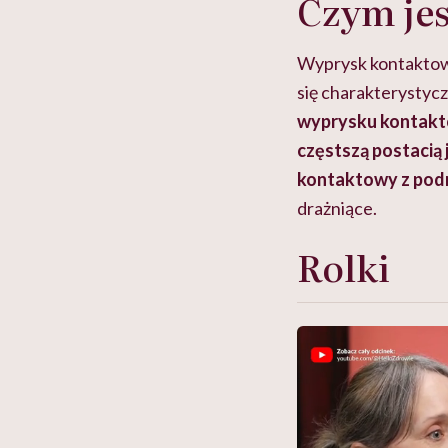
Czym je
Wyprysk kontaktowy
się charakterystyc
wyprysku kontakto
częstszą postacią
kontaktowy z podr
drażniące.
Rolki