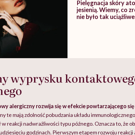
Pielęgnacja skóry at
jesienią. Wiemy, co z
nie było tak uciążliwe
ny wyprysku kontaktoweg
nego
y alergiczny rozwija się w efekcie powtarzającego się
eny te mają zdolność pobudzania układu immunologicznego
 w reakcji nadwrażliwości typu późnego. Oznacza to, że ob
lkudziesięciu godzinach. Pierwszym etapem rozwoju reakcji a