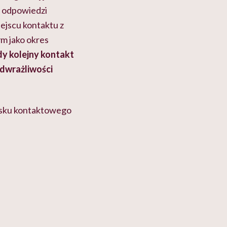
e odpowiedzi
ejscu kontaktu z
ym jako okres
y kolejny kontakt
adwrażliwości
ysku kontaktowego