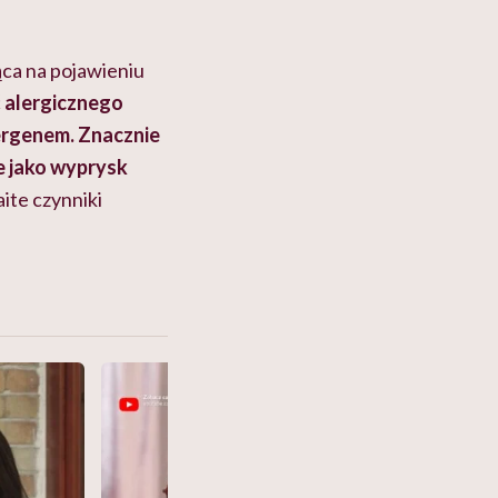
ąca na pojawieniu
 alergicznego
ergenem. Znacznie
e jako wyprysk
ite czynniki