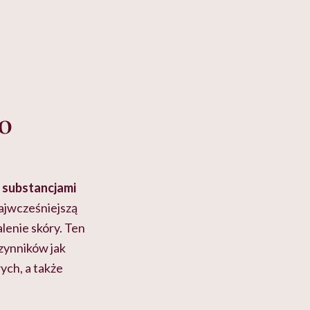
o
z substancjami
ajwcześniejszą
enie skóry. Ten
zynników jak
ych, a także