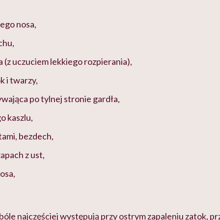
nego nosa,
chu,
a (z uczuciem lekkiego rozpierania),
ok i twarzy,
wająca po tylnej stronie gardła,
o kaszlu,
tami, bezdech,
apach z ust,
osa,
bóle najczęściej występują przy ostrym zapaleniu zatok, pr