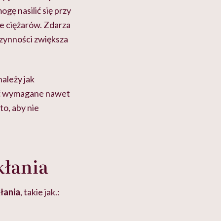
ogę nasilić się przy
e ciężarów. Zdarza
 czynności zwiększa
ależy jak
być wymagane nawet
to, aby nie
kłania
łania
, takie jak.: