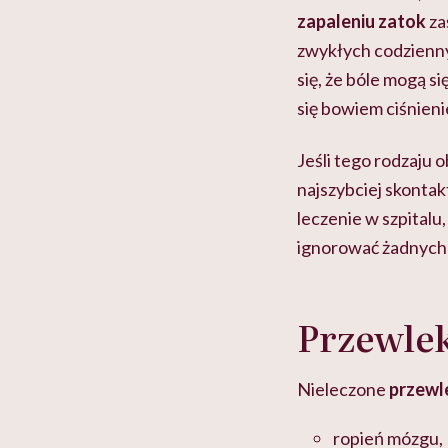
zapaleniu zatok
za
zwykłych codzienny
się, że bóle mogą s
się bowiem ciśnieni
Jeśli tego rodzaju 
najszybciej skonta
leczenie w szpitalu,
ignorować żadnych
Przewlek
Nieleczone
przewl
ropień mózgu,