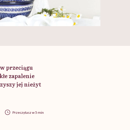
a w przeciągu
kłe zapalenie
yszy jej nieżyt
Przeczytasz w 5 min