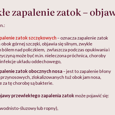
łe zapalenie zatok – obja
n.:
palenie zatok szczękowych
– oznacza zapalenie zatok
obok górnej szczęki, objawia się silnym, zwykle
bólem nad policzkiem, zwłaszcza podczas opukiwania i
rzyczyną może być m.in. nieleczona próchnica, choroby
e infekcje układu oddechowego,
palenie zatok obocznych nosa
– jest to zapalenie błony
 przynosowych, zlokalizowanych tuż obok jam nosa,
 za tę chorobę są bakterie.
jawy przewlekłego zapalenia zatok
może pojawić się:
(wodnisto-śluzowy lub ropny),