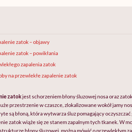
alenie zatok – objawy
alenie zatok – powikłania
wlekłego zapalenia zatok
y na przewlekłe zapalenie zatok
nie zatok
jest schorzeniem błony śluzowej nosa oraz zatok
uże przestrzenie w czaszce, zlokalizowane wokół jamy no
ryte są błoną, która wytwarza śluz pomagający oczyszczać
ie zatok wiąże się ze stanem zapalnym tych tkanek. W m
 strukturze błony śluzowej, można mówić o przewlekłym za