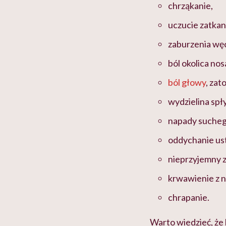
chrząkanie,
uczucie zatka
zaburzenia wę
ból okolica nos
ból głowy
, zat
wydzielina spły
napady sucheg
oddychanie us
nieprzyjemny z
krwawienie z n
chrapanie.
Warto wiedzieć, że 