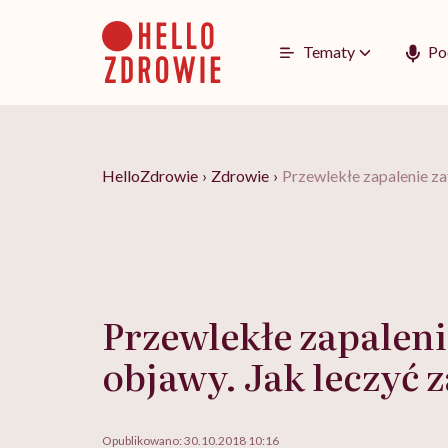
Go
to
content
Tematy
Po
HelloZdrowie
›
Zdrowie
›
Przewlekłe zapalenie za
Przewlekłe zapaleni
objawy. Jak leczyć 
Opublikowano:
30.10.2018 10:16