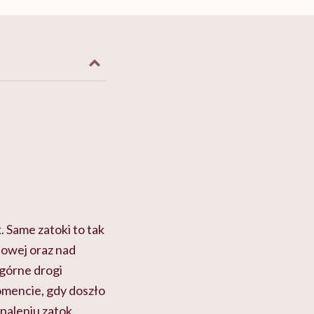
. Same zatoki to tak
sowej oraz nad
 górne drogi
omencie, gdy doszło
paleniu zatok.