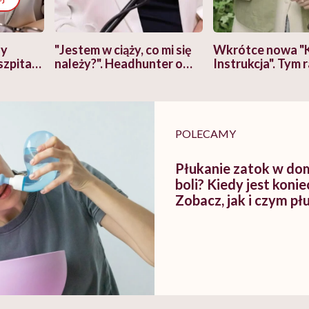
zy
"Jestem w ciąży, co mi się
Wkrótce nowa "
szpitalu
należy?". Headhunter o
Instrukcja". Tym 
szkadzać
zmianie pokoleniowej u
atakach paniki. Z
tylko
kobiet w ciąży na rynku
warsztat pacjen
braźni"
pracy
ekspercki
POLECAMY
Płukanie zatok w dom
boli? Kiedy jest koni
Zobacz, jak i czym pł