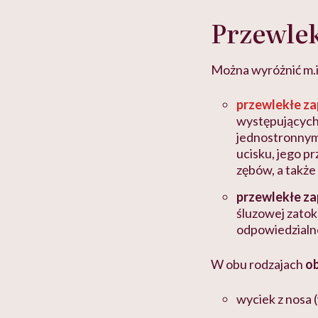
Przewlek
Można wyróżnić m.i
przewlekłe za
występujących 
jednostronnym 
ucisku, jego p
zębów, a takż
przewlekłe za
śluzowej zatok
odpowiedzialne
W obu rodzajach
ob
wyciek z nosa 