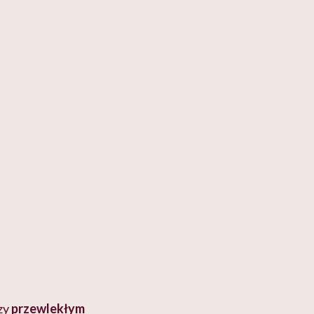
zy
przewlekłym