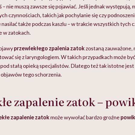
ś – nie muszą zawsze się pojawiać. Jeśli jednak występują, m
ch czynnościach, takich jak pochylanie się czy podnoszeni
ię nasilać także podczas kaszlu – w trakcie wszystkich tych
e w zatokach.
objawy
przewlekłego zpalenia zatok
zostaną zauważone, n
ktować się z laryngologiem. W takich przypadkach może 
 pod stałą opieką specjalistów. Dlatego też tak istotne jest 
 objawów tego schorzenia.
łe zapalenie zatok – powi
ekłe zapalenie zatok
może wywołać bardzo groźne
powik