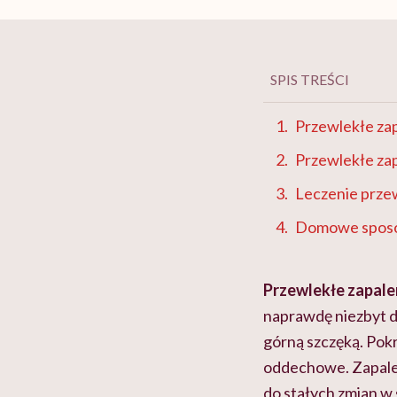
SPIS TREŚCI
Przewlekłe zap
Przewlekłe zap
Leczenie prze
Domowe sposob
Przewlekłe zapale
naprawdę niezbyt d
górną szczęką. Pok
oddechowe. Zapalen
do stałych zmian w