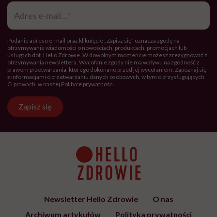
Adres
e-
mail
*
Podanie adresu e-mail oraz kliknięcie „Zapisz się” oznacza zgodę na
otrzymywanie wiadomości o nowościach, produktach, promocjach lub
usługach dot. Hello Zdrowie. W dowolnym momencie możesz zrezygnować z
otrzymywania newslettera. Wycofanie zgody nie ma wpływu na zgodność z
prawem przetwarzania, którego dokonano przed jej wycofaniem. Zapoznaj się
z informacjami o przetwarzaniu danych osobowych, w tym o przysługujących
Ci prawach, w naszej
Polityce prywatności
.
Zapisz się
Newsletter Hello Zdrowie
O nas
Archiwum artykułów
Polityka prywatności