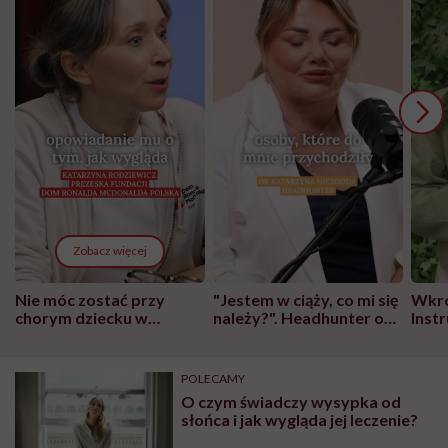
Zobacz więcej
Nie móc zostać przy
"Jestem w ciąży, co mi się
Wkró
chorym dziecku w
należy?". Headhunter o
Inst
szpitalu to tortura.
zmianie pokoleniowej u
atak
"Przeszkadzać w tym
kobiet w ciąży na rynku
wars
może chyba tylko
pracy
eksp
POLECAMY
głupota i brak
O czym świadczy wysypka od
wyobraźni"
słońca i jak wygląda jej leczenie?