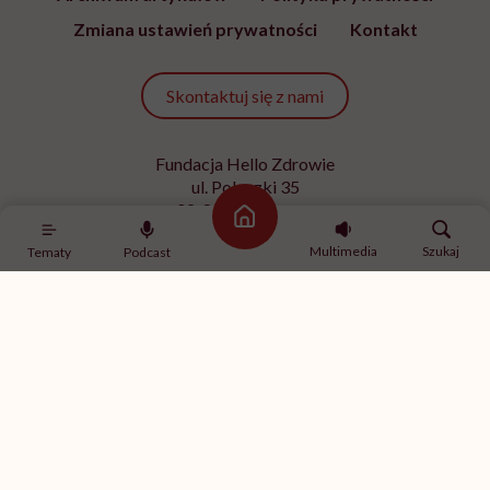
Zmiana ustawień prywatności
Kontakt
Skontaktuj się z nami
Fundacja Hello Zdrowie
ul. Poleczki 35
02-822 Warszawa
Strona główna
NIP 9512613236
Multimedia
Szukaj
Tematy
Podcast
Kontakt z redakcją
redakcja@hellozdrowie.pl
Dołącz do naszej społeczności
Właścicielem serwisu
HelloZdrowie
jest Fundacja należąca
do
USP Zdrowie sp. z o.o.
, które jest częścią
USP Group
.