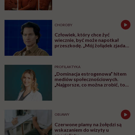
CHOROBY
Człowiek, który chce żyć
wiecznie, być może napotkał
przeszkodę. „Mój żołądek zjada
sam siebie”
PROFILAKTYKA
„Dominacja estrogenowa” hitem
mediów społecznościowych.
„Najgorsze, co można zrobić, to
leczyć modne hasło”
OBJAWY
Czerwone plamy na żołędzi są
wskazaniem do wizyty u