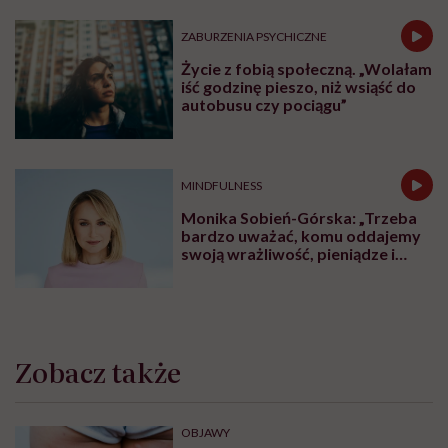
ZABURZENIA PSYCHICZNE
Życie z fobią społeczną. „Wolałam
iść godzinę pieszo, niż wsiąść do
autobusu czy pociągu”
MINDFULNESS
Monika Sobień-Górska: „Trzeba
bardzo uważać, komu oddajemy
swoją wrażliwość, pieniądze i
zaufanie”
Zobacz także
OBJAWY