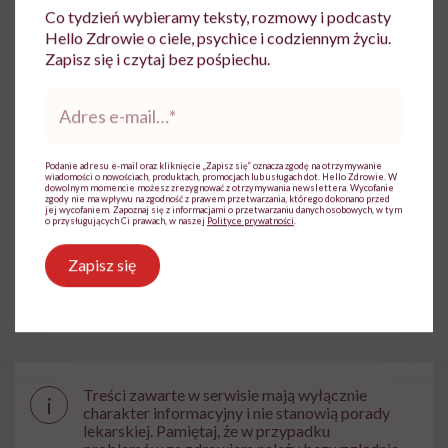
Co tydzień wybieramy teksty, rozmowy i podcasty
Specjalizuje się w zakresie chorób
Hello Zdrowie o ciele, psychice i codziennym życiu.
wewnętrznych, pracuje na Oddziale
Zapisz się i czytaj bez pośpiechu.
Internistycznym w Szpitalu w Knurowie.
Adres
Zobacz profil
e-
mail
*
Podanie adresu e-mail oraz kliknięcie „Zapisz się” oznacza zgodę na otrzymywanie
Udostępnij
wiadomości o nowościach, produktach, promocjach lub usługach dot. Hello Zdrowie. W
dowolnym momencie możesz zrezygnować z otrzymywania newslettera. Wycofanie
zgody nie ma wpływu na zgodność z prawem przetwarzania, którego dokonano przed
jej wycofaniem. Zapoznaj się z informacjami o przetwarzaniu danych osobowych, w tym
o przysługujących Ci prawach, w naszej
Polityce prywatności
.
Powiązane tematy:
Zapisz się
zmiany skórne
Treści zawarte w serwisie mają wyłącznie
i
charakter informacyjny i nie stanowią porady
lekarskiej. Pamiętaj, że w przypadku