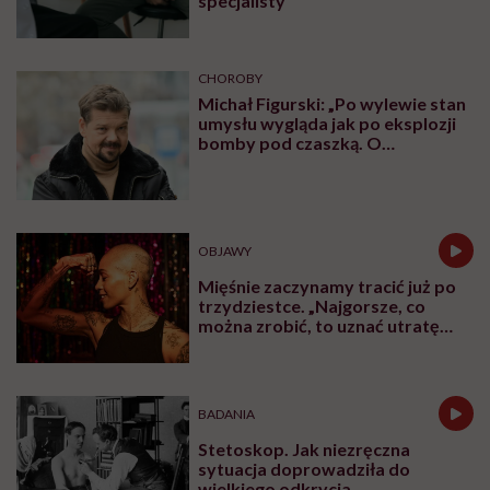
specjalisty
CHOROBY
Michał Figurski: „Po wylewie stan
umysłu wygląda jak po eksplozji
bomby pod czaszką. O
jakiejkolwiek pracy myśli się na
samym końcu”
OBJAWY
Mięśnie zaczynamy tracić już po
trzydziestce. „Najgorsze, co
można zrobić, to uznać utratę
sprawności za nieunikniony
element starzenia”
BADANIA
Stetoskop. Jak niezręczna
sytuacja doprowadziła do
wielkiego odkrycia