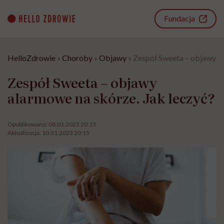
Go
to
Fundacja
content
HelloZdrowie
›
Choroby
›
Objawy
›
Zespół Sweeta – objawy al
Zespół Sweeta – objawy
alarmowe na skórze. Jak leczyć?
Opublikowano:
08.01.2023 20:13
Aktualizacja:
10.01.2023 20:15