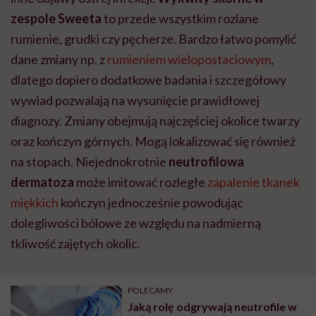
zespole Sweeta
to przede wszystkim rozlane
rumienie, grudki czy pęcherze. Bardzo łatwo pomylić
dane zmiany np. z
rumieniem wielopostaciowym
,
dlatego dopiero dodatkowe badania i szczegółowy
wywiad pozwalają na wysunięcie prawidłowej
diagnozy. Zmiany obejmują najczęściej okolice twarzy
oraz kończyn górnych. Mogą lokalizować się również
na stopach. Niejednokrotnie
neutrofilowa
dermatoza
może imitować rozległe
zapalenie tkanek
miękkich
kończyn jednocześnie powodując
dolegliwości bólowe ze względu na nadmierną
tkliwość zajętych okolic.
POLECAMY
Jaką rolę odgrywają neutrofile w