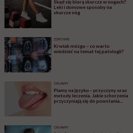
Skąd się biorą skurcze w nogach?
Leki i domowe sposoby na
skurcze nóg
ZDROWIE
Krwiak mózgu – co warto
wiedzieć na temat tej patologii?
OBJAWY
Plamy na języku – przyczyny oraz
metody leczenia. Jakie schorzenia
przyczyniają się do powstania
plam na języku?
OBJAWY