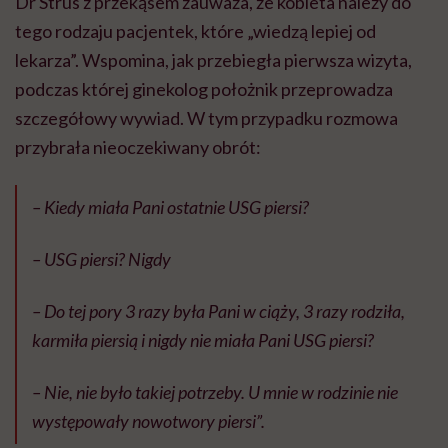
Dr Strus z przekąsem zauważa, że kobieta należy do
tego rodzaju pacjentek, które „wiedzą lepiej od
lekarza”. Wspomina, jak przebiegła pierwsza wizyta,
podczas której ginekolog położnik przeprowadza
szczegółowy wywiad. W tym przypadku rozmowa
przybrała nieoczekiwany obrót:
– Kiedy miała Pani ostatnie USG piersi?
– USG piersi? Nigdy
– Do tej pory 3 razy była Pani w ciąży, 3 razy rodziła,
karmiła piersią i nigdy nie miała Pani USG piersi?
– Nie, nie było takiej potrzeby. U mnie w rodzinie nie
występowały nowotwory piersi”.