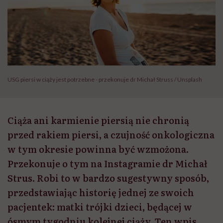
USG piersi w ciąży jest potrzebne - przekonuje dr Michał Struss / Unsplash
Ciąża ani karmienie piersią nie chronią
przed rakiem piersi, a czujność onkologiczna
w tym okresie powinna być wzmożona.
Przekonuje o tym na Instagramie dr Michał
Strus. Robi to w bardzo sugestywny sposób,
przedstawiając historię jednej ze swoich
pacjentek: matki trójki dzieci, będącej w
ósmym tygodniu kolejnej ciąży. Ten wpis