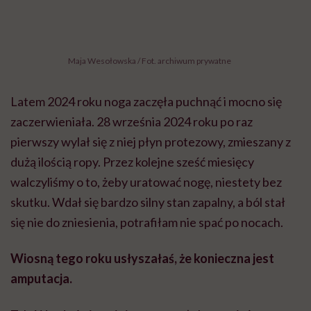
Maja Wesołowska / Fot. archiwum prywatne
Latem 2024 roku noga zaczęła puchnąć i mocno się
zaczerwieniała. 28 września 2024 roku po raz
pierwszy wylał się z niej płyn protezowy, zmieszany z
dużą ilością ropy. Przez kolejne sześć miesięcy
walczyliśmy o to, żeby uratować nogę, niestety bez
skutku. Wdał się bardzo silny stan zapalny, a ból stał
się nie do zniesienia, potrafiłam nie spać po nocach.
Wiosną tego roku usłyszałaś, że konieczna jest
amputacja.