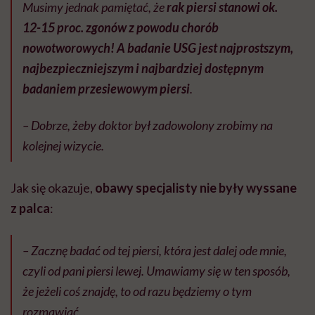
Musimy jednak pamiętać, że
rak piersi stanowi ok.
12-15 proc. zgonów z powodu chorób
nowotworowych! A badanie USG jest najprostszym,
najbezpieczniejszym i najbardziej dostępnym
badaniem przesiewowym piersi
.
– Dobrze, żeby doktor był zadowolony zrobimy na
kolejnej wizycie.
Jak się okazuje,
obawy specjalisty nie były wyssane
z palca
:
– Zacznę badać od tej piersi, która jest dalej ode mnie,
czyli od pani piersi lewej. Umawiamy się w ten sposób,
że jeżeli coś znajdę, to od razu będziemy o tym
rozmawiać.