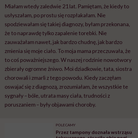
Miałam wtedy zaledwie 21 lat. Pamiętam, że kiedy to
usłyszałam, po prostu się rozpłakałam. Nie
spodziewałam się takiej diagnozy, byłam przekonana,
że to naprawdę tylko zapalenie torebki. Nie
zauważałam nawet, jak bardzo chudnę, jak bardzo
zmienia się moje ciało. To moja mama przeczuwała, że
to coś poważniejszego. W naszej rodzinie nowotwory
zbierały ogromne żniwo. Moi dziadkowie, tata, siostra
chorowali i zmarli z tego powodu. Kiedy zaczęłam
oswajać się z diagnozą, zrozumiałam, że wszystkie te
sygnały – bóle, utrata masy ciała, trudności z
poruszaniem – były objawami choroby.
POLECAMY
Przez tampony doznała wstrząsu
toksycznego, straciła obie nogi.