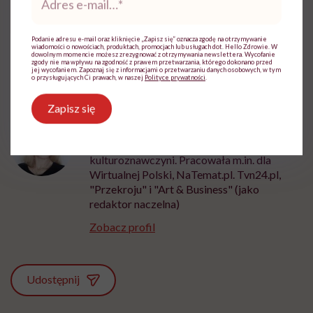
e-
Na badanie zawsze zabierz poprzedni wynik USG
mail
*
Podanie adresu e-mail oraz kliknięcie „Zapisz się” oznacza zgodę na otrzymywanie
wiadomości o nowościach, produktach, promocjach lub usługach dot. Hello Zdrowie. W
dowolnym momencie możesz zrezygnować z otrzymywania newslettera. Wycofanie
zgody nie ma wpływu na zgodność z prawem przetwarzania, którego dokonano przed
jej wycofaniem. Zapoznaj się z informacjami o przetwarzaniu danych osobowych, w tym
o przysługujących Ci prawach, w naszej
Polityce prywatności
.
Zapisz się
Anna Jastrzębska
Redaktorka, dziennikarka,
kulturoznawczyni. Pracowała m.in. dla
Wirtualnej Polski, NaTemat.pl. Tvn24.pl,
"Przekroju" i "Art & Business" (jako
redaktor naczelna)
Zobacz profil
Udostępnij