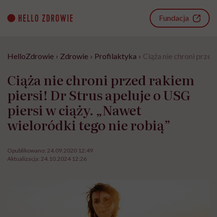
Go
to
Fundacja
content
HelloZdrowie
›
Zdrowie
›
Profilaktyka
›
Ciąża nie chroni przed
Ciąża nie chroni przed rakiem
piersi! Dr Strus apeluje o USG
piersi w ciąży. „Nawet
wieloródki tego nie robią”
Opublikowano:
24.09.2020 12:49
Aktualizacja:
24.10.2024 12:26