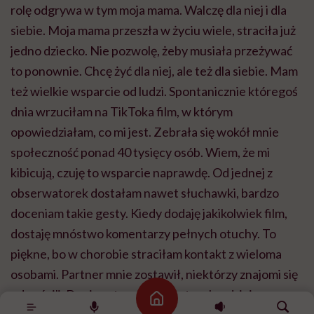
rolę odgrywa w tym moja mama. Walczę dla niej i dla
siebie. Moja mama przeszła w życiu wiele, straciła już
jedno dziecko. Nie pozwolę, żeby musiała przeżywać
to ponownie. Chcę żyć dla niej, ale też dla siebie. Mam
też wielkie wsparcie od ludzi. Spontanicznie któregoś
dnia wrzuciłam na TikToka film, w którym
opowiedziałam, co mi jest. Zebrała się wokół mnie
społeczność ponad 40 tysięcy osób. Wiem, że mi
kibicują, czuję to wsparcie naprawdę. Od jednej z
obserwatorek dostałam nawet słuchawki, bardzo
doceniam takie gesty. Kiedy dodaję jakikolwiek film,
dostaję mnóstwo komentarzy pełnych otuchy. To
piękne, bo w chorobie straciłam kontakt z wieloma
osobami. Partner mnie zostawił, niektórzy znajomi się
odwrócili. Dopiero teraz, gdy jestem bardziej sprawna
Strona główna