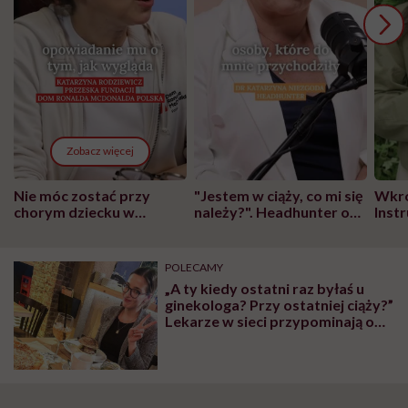
Zobacz więcej
Nie móc zostać przy
"Jestem w ciąży, co mi się
Wkró
chorym dziecku w
należy?". Headhunter o
Inst
szpitalu to tortura.
zmianie pokoleniowej u
atak
"Przeszkadzać w tym
kobiet w ciąży na rynku
wars
może chyba tylko
pracy
eksp
POLECAMY
głupota i brak
„A ty kiedy ostatni raz byłaś u
wyobraźni"
ginekologa? Przy ostatniej ciąży?”
Lekarze w sieci przypominają o
badaniach profilaktycznych