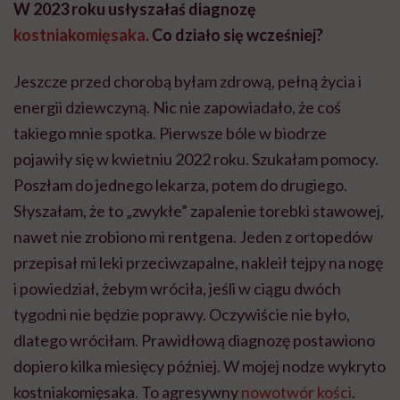
W 2023 roku usłyszałaś diagnozę
kostniakomięsaka
. Co działo się wcześniej?
Jeszcze przed chorobą byłam zdrową, pełną życia i
energii dziewczyną. Nic nie zapowiadało, że coś
takiego mnie spotka. Pierwsze bóle w biodrze
pojawiły się w kwietniu 2022 roku. Szukałam pomocy.
Poszłam do jednego lekarza, potem do drugiego.
Słyszałam, że to „zwykłe” zapalenie torebki stawowej,
nawet nie zrobiono mi rentgena. Jeden z ortopedów
przepisał mi leki przeciwzapalne, nakleił tejpy na nogę
i powiedział, żebym wróciła, jeśli w ciągu dwóch
tygodni nie będzie poprawy. Oczywiście nie było,
dlatego wróciłam. Prawidłową diagnozę postawiono
dopiero kilka miesięcy później. W mojej nodze wykryto
kostniakomięsaka. To agresywny
nowotwór kości
.