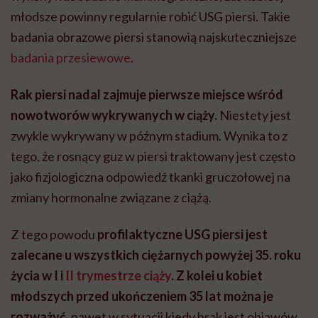
młodsze powinny regularnie robić USG piersi. Takie
badania obrazowe piersi stanowią najskuteczniejsze
badania przesiewowe
.
Rak piersi nadal zajmuje pierwsze miejsce wśród
nowotworów wykrywanych w ciąży.
Niestety jest
zwykle wykrywany w późnym stadium. Wynika to z
tego, że rosnący guz w piersi traktowany jest często
jako fizjologiczna odpowiedź tkanki gruczołowej na
zmiany hormonalne związane z ciążą.
Z tego powodu
profilaktyczne USG piersi jest
zalecane u wszystkich ciężarnych powyżej 35. roku
życia w I i
II trymestrze ciąży
. Z kolei u kobiet
młodszych przed ukończeniem 35 lat można je
rozważyć
, nawet w sytuacji kiedy brak jest objawów,