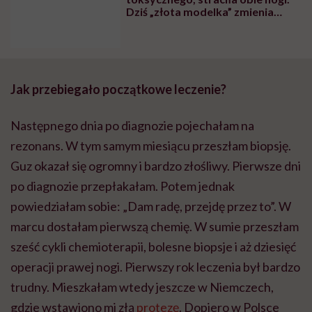
Dziś „złota modelka” zmienia
świat mody
Jak przebiegało początkowe leczenie?
Następnego dnia po diagnozie pojechałam na
rezonans. W tym samym miesiącu przeszłam biopsję.
Guz okazał się ogromny i bardzo złośliwy. Pierwsze dni
po diagnozie przepłakałam. Potem jednak
powiedziałam sobie: „Dam radę, przejdę przez to”. W
marcu dostałam pierwszą chemię. W sumie przeszłam
sześć cykli chemioterapii, bolesne biopsje i aż dziesięć
operacji prawej nogi. Pierwszy rok leczenia był bardzo
trudny. Mieszkałam wtedy jeszcze w Niemczech,
gdzie wstawiono mi złą
protezę
. Dopiero w Polsce