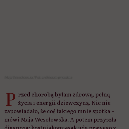
Maja Wesołowska / Fot. archiwum prywatne
P
rzed chorobą byłam zdrową, pełną
życia i energii dziewczyną. Nic nie
zapowiadało, że coś takiego mnie spotka –
mówi Maja Wesołowska. A potem przyszła
diagnoza: kostniakomięsak uda prawego z