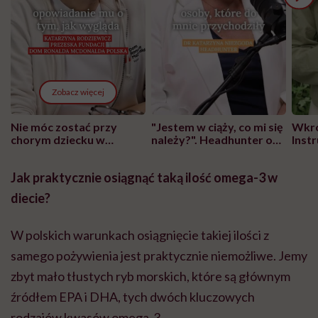
Zobacz więcej
Nie móc zostać przy
"Jestem w ciąży, co mi się
Wkró
chorym dziecku w
należy?". Headhunter o
Inst
szpitalu to tortura.
zmianie pokoleniowej u
atak
"Przeszkadzać w tym
kobiet w ciąży na rynku
wars
Jak praktycznie osiągnąć taką ilość omega-3 w
może chyba tylko
pracy
eksp
głupota i brak
diecie?
wyobraźni"
W polskich warunkach osiągnięcie takiej ilości z
samego pożywienia jest praktycznie niemożliwe. Jemy
zbyt mało tłustych ryb morskich, które są głównym
źródłem EPA i DHA, tych dwóch kluczowych
rodzajów kwasów omega-3.