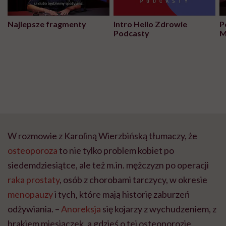
Najlepsze fragmenty
Intro Hello Zdrowie
P
Podcasty
M
W rozmowie z Karoliną Wierzbińską tłumaczy, że
osteoporoza
to nie tylko problem kobiet po
siedemdziesiątce, ale też m.in. mężczyzn po operacji
raka prostaty
, osób z chorobami tarczycy, w okresie
menopauzy
i tych, które mają historię zaburzeń
odżywiania. –
Anoreksja
się kojarzy z wychudzeniem, z
brakiem miesiączek, a gdzieś o tej osteoporozie