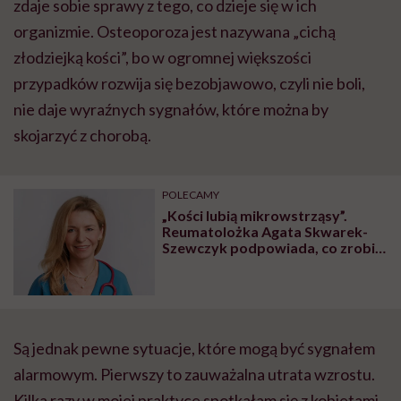
zdaje sobie sprawy z tego, co dzieje się w ich
organizmie. Osteoporoza jest nazywana „cichą
złodziejką kości”, bo w ogromnej większości
przypadków rozwija się bezobjawowo, czyli nie boli,
nie daje wyraźnych sygnałów, które można by
skojarzyć z chorobą.
POLECAMY
„Kości lubią mikrowstrząsy”.
Reumatolożka Agata Skwarek-
Szewczyk podpowiada, co zrobić,
by uniknąć osteoporozy
Są jednak pewne sytuacje, które mogą być sygnałem
alarmowym. Pierwszy to zauważalna utrata wzrostu.
Kilka razy w mojej praktyce spotkałam się z kobietami,