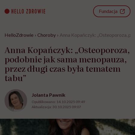
Go
to
Fundacja
content
HelloZdrowie
›
Choroby
›
Anna Kopańczyk: „Osteoporoza, pod
Anna Kopańczyk: „Osteoporoza,
podobnie jak sama menopauza,
przez długi czas była tematem
tabu”
Jolanta Pawnik
Opublikowano:
14.10.2025 09:49
Aktualizacja:
30.10.2025 09:07