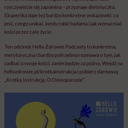
rzeczywiście się zapomina – przyznaje dietetyczka.
Ekspertka daje też bardzo konkretne wskazówki: co
jeść, czego unikać, kiedy robić badania i jak wzmacniać
kości przez całe życie.
Ten odcinek Hello Zdrowie Podcasty to konkretna,
merytoryczna i bardzo potrzebna rozmowa o tym, jak
zadbać o swoje kości, zanim będzie za późno. Wejdź na
hellozdrowie.pl/krotkainstrukcja i pobierz darmową
„Krótką Instrukcję. O Osteoporozie”.