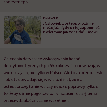
społecznego.
POLECAMY
„Człowiek z osteoporozą nie
może już nigdy o niej zapomnieć.
Kości mam jak ze szkła” – mówi
Anna Głowacka
Zalecenia dotyczące wykonywania badań
densytometrycznych po 65. roku życia obowiązują w
wielu krajach, nie tylko w Polsce. Ale to za późno. Jeśli
kobieta dowiaduje się w wieku 65 lat, że ma
osteoporozę, to nie walczymy już o poprawę, tylko o
to, żeby się nie pogorszyło. Tymczasem da się temu
przeciwdziałać znacznie wcześniej!