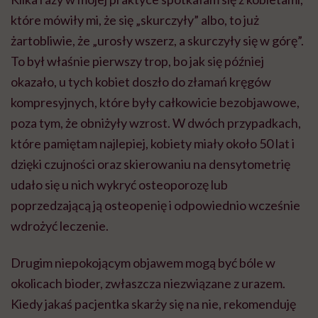
które mówiły mi, że się „skurczyły” albo, to już
żartobliwie, że „urosły wszerz, a skurczyły się w górę”.
To był właśnie pierwszy trop, bo jak się później
okazało, u tych kobiet doszło do złamań kręgów
kompresyjnych, które były całkowicie bezobjawowe,
poza tym, że obniżyły wzrost. W dwóch przypadkach,
które pamiętam najlepiej, kobiety miały około 50 lat i
dzięki czujności oraz skierowaniu na densytometrię
udało się u nich wykryć osteoporozę lub
poprzedzającą ją osteopenię i odpowiednio wcześnie
wdrożyć leczenie.
Drugim niepokojącym objawem mogą być bóle w
okolicach bioder, zwłaszcza niezwiązane z urazem.
Kiedy jakaś pacjentka skarży się na nie, rekomenduję