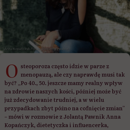
Anna Kopańczyk /fot. archiwum prywatne
O
steoporoza często idzie w parze z
menopauzą, ale czy naprawdę musi tak
być? „Po 40., 50. jeszcze mamy realny wpływ
na zdrowie naszych kości, później może być
już zdecydowanie trudniej, a w wielu
przypadkach zbyt późno na cofnięcie zmian”
– mówi w rozmowie z Jolantą Pawnik Anna
Kopańczyk, dietetyczka i influencerka,