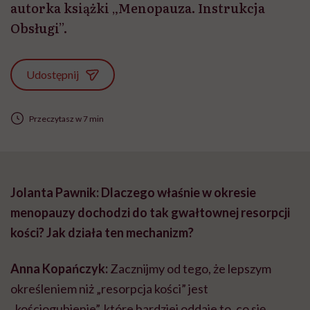
autorka książki „Menopauza. Instrukcja
Obsługi”.
Udostępnij
Przeczytasz w 7 min
Jolanta Pawnik: Dlaczego właśnie w okresie
menopauzy dochodzi do tak gwałtownej resorpcji
kości? Jak działa ten mechanizm?
Anna Kopańczyk:
Zacznijmy od tego, że lepszym
określeniem niż „resorpcja kości” jest
„kościogubienie”, które bardziej oddaje to, co się