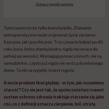
Zobacz wyniki ankiety
Tymczasem to nie tylko kwestia bólu. Złamanie
osteoporotyczne może zrujnować życie zarówno
fizycznie, jak i psychicznie. Trzy czwarte kobiet po 60.
roku życia, które złamią biodro, nigdy nie wraca do
pełnej sprawności. Wymagają pomocy innych, nie są
samodzielne, często już nigdy nie wrócą do własnego
domu. To nie są wyjątki, to jest reguła.
A może problem tkwi głębiej – w tym, jak rozumiemy
starość? Czy nie jest tak, że społeczeństwo i nawet
system ochrony zdrowia traktuje starzenie się jako
coś, co z definicji oznacza cierpienie, ból, utratę