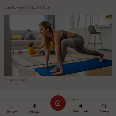
Opublikowano:
07.11.2025 08:16
Fot. Adobe Stock
Osteoporoza nazywana jest cichym
Strona główna
złodziejem kości, bo długo nie daje objawów,
Multimedia
Szukaj
Tematy
Podcast