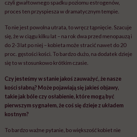
czyli gwałtownego spadku poziomu estrogenów,
proces ten przyspiesza w dramatycznym tempie.
To nie jest powolna utrata, to wręcz tąpnięcie. Szacuje
się, że w ciągu kilku lat – na rok dwa przed menopauzą i
do 2-3 lat po niej – kobieta może stracić nawet do 20
proc. gęstości kości. To bardzo dużo, na dodatek dzieje
się to w stosunkowo krótkim czasie.
Czy jesteśmy w stanie jakoś zauważyć, że nasze
kości słabną? Może pojawiają się jakieś objawy,
takie jak bóle czy osłabienie, które mogą być
pierwszym sygnałem, że coś się dzieje z układem
kostnym?
To bardzo ważne pytanie, bo większość kobiet nie