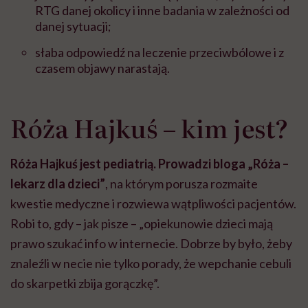
RTG danej okolicy i inne badania w zależności od
danej sytuacji;
słaba odpowiedź na leczenie przeciwbólowe i z
czasem objawy narastają.
Róża Hajkuś – kim jest?
Róża Hajkuś jest pediatrią. Prowadzi bloga „Róża –
lekarz dla dzieci”
, na którym porusza rozmaite
kwestie medyczne i rozwiewa wątpliwości pacjentów.
Robi to, gdy – jak pisze – „opiekunowie dzieci mają
prawo szukać info w internecie. Dobrze by było, żeby
znaleźli w necie nie tylko porady, że wepchanie cebuli
do skarpetki zbija gorączkę”.