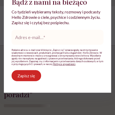
Bądź z nami na bieżąco
Co tydzień wybieramy teksty, rozmowy i podcasty
Hello Zdrowie o ciele, psychice i codziennym życiu.
Zapisz się i czytaj bez pośpiechu.
Adres
e-
mail
*
Podanie adresu e-mail oraz kliknięcie „Zapisz się” oznacza zgodę na otrzymywanie
wiadomości o nowościach, produktach, promocjach lub usługach dot. Hello Zdrowie. W
dowolnym momencie możesz zrezygnować z otrzymywania newslettera. Wycofanie
zgody nie ma wpływu na zgodność z prawem przetwarzania, którego dokonano przed
jej wycofaniem. Zapoznaj się z informacjami o przetwarzaniu danych osobowych, w tym
o przysługujących Ci prawach, w naszej
Polityce prywatności
.
„Opieka skoncentrowana na
Zapisz się
rodzinie to jest coś, bez czego
współczesna medycyna sobie nie
poradzi”