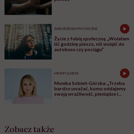
ZABURZENIA PSYCHICZNE
Życie z fobią społeczną. „Wolałam
iść godzinę pieszo, niż wsiąść do
autobusu czy pociągu”
MINDFULNESS
Monika Sobień-Górska: „Trzeba
bardzo uważać, komu oddajemy
swoją wrażliwość, pieniądze i
zaufanie”
Zobacz także