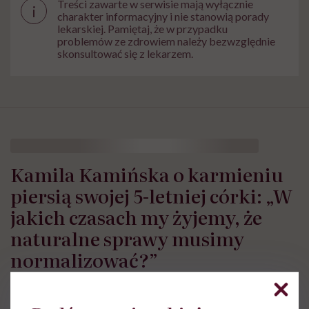
Treści zawarte w serwisie mają wyłącznie
i
charakter informacyjny i nie stanowią porady
lekarskiej. Pamiętaj, że w przypadku
problemów ze zdrowiem należy bezwzględnie
skonsultować się z lekarzem.
Kamila Kamińska o karmieniu
piersią swojej 5-letniej córki: „W
jakich czasach my żyjemy, że
naturalne sprawy musimy
normalizować?”