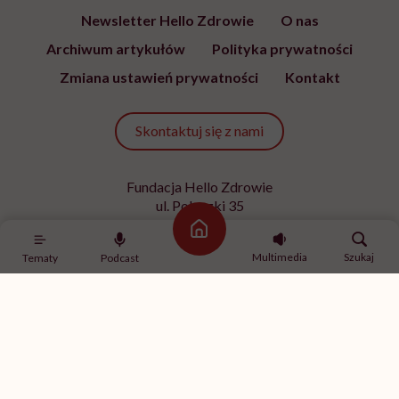
Newsletter Hello Zdrowie
O nas
Archiwum artykułów
Polityka prywatności
Zmiana ustawień prywatności
Kontakt
Skontaktuj się z nami
Fundacja Hello Zdrowie
ul. Poleczki 35
02-822 Warszawa
Strona główna
NIP 9512613236
Multimedia
Szukaj
Tematy
Podcast
Kontakt z redakcją
redakcja@hellozdrowie.pl
Dołącz do naszej społeczności