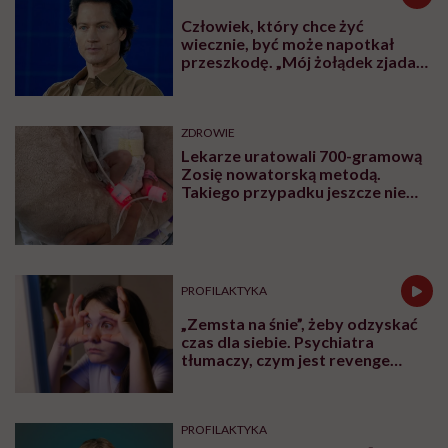
Człowiek, który chce żyć
wiecznie, być może napotkał
przeszkodę. „Mój żołądek zjada
sam siebie”
ZDROWIE
Lekarze uratowali 700-gramową
Zosię nowatorską metodą.
Takiego przypadku jeszcze nie
było
PROFILAKTYKA
„Zemsta na śnie”, żeby odzyskać
czas dla siebie. Psychiatra
tłumaczy, czym jest revenge
bedtime procrastination
PROFILAKTYKA