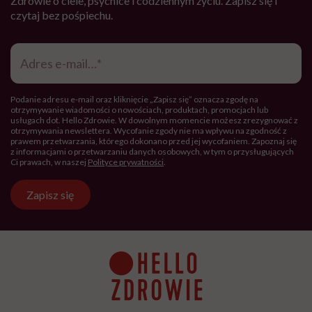
Zdrowie o ciele, psychice i codziennym życiu. Zapisz się i
czytaj bez pośpiechu.
Adres
e-
mail
*
Podanie adresu e-mail oraz kliknięcie „Zapisz się” oznacza zgodę na
otrzymywanie wiadomości o nowościach, produktach, promocjach lub
usługach dot. Hello Zdrowie. W dowolnym momencie możesz zrezygnować z
otrzymywania newslettera. Wycofanie zgody nie ma wpływu na zgodność z
prawem przetwarzania, którego dokonano przed jej wycofaniem. Zapoznaj się
z informacjami o przetwarzaniu danych osobowych, w tym o przysługujących
Ci prawach, w naszej
Polityce prywatności
.
Zapisz się