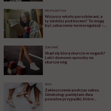
PROFILAKTYKA
Wszyscy wkoło porozbierani, a
ty siedzisz pod kocem? To mogą
być zaburzenia termoregulacji –
wynikające z choroby lub złych
nawyków
ZDROWIE
Skąd się biorą skurcze w nogach?
Leki i domowe sposoby na
skurcze nóg
SEKS
Zakleszczenie podczas seksu.
Ginekolog: pamiętam dwa
poważne przypadki, które
wymagały interwencji szpitalnej