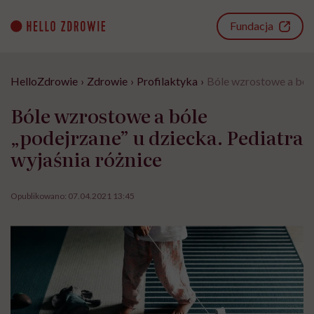
Go
to
Fundacja
content
HelloZdrowie
›
Zdrowie
›
Profilaktyka
›
Bóle wzrostowe a bóle
Bóle wzrostowe a bóle
„podejrzane” u dziecka. Pediatra
wyjaśnia różnice
Opublikowano:
07.04.2021 13:45