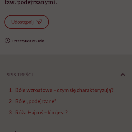
tzw. podejrzanymi.
Udostępnij
Przeczytasz w 2 min
SPIS TREŚCI
Bóle wzrostowe – czym się charakteryzują?
Bóle „podejrzane”
Róża Hajkuś – kim jest?