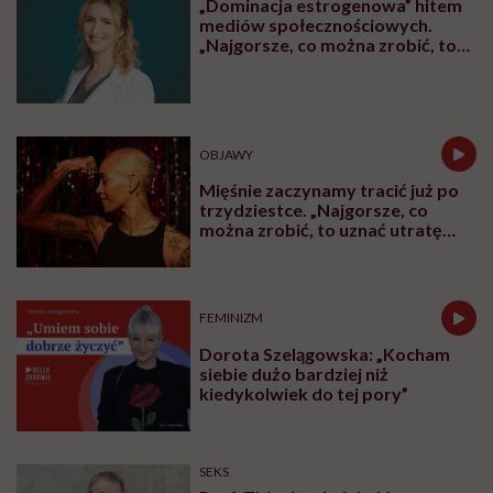
„Dominacja estrogenowa” hitem
mediów społecznościowych.
„Najgorsze, co można zrobić, to
leczyć modne hasło”
OBJAWY
Mięśnie zaczynamy tracić już po
trzydziestce. „Najgorsze, co
można zrobić, to uznać utratę
sprawności za nieunikniony
element starzenia”
FEMINIZM
Dorota Szelągowska: „Kocham
siebie dużo bardziej niż
kiedykolwiek do tej pory”
SEKS