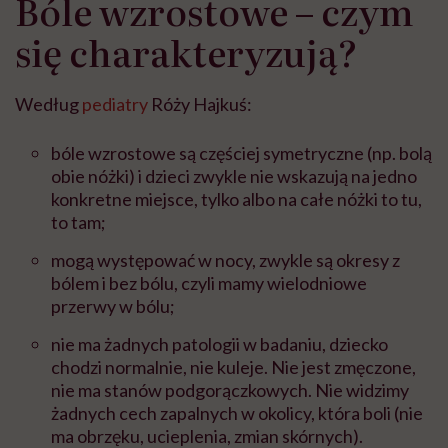
Bóle wzrostowe – czym
się charakteryzują?
Według
pediatry
Róży Hajkuś:
bóle wzrostowe są częściej symetryczne (np. bolą
obie nóżki) i dzieci zwykle nie wskazują na jedno
konkretne miejsce, tylko albo na całe nóżki to tu,
to tam;
mogą występować w nocy, zwykle są okresy z
bólem i bez bólu, czyli mamy wielodniowe
przerwy w bólu;
nie ma żadnych patologii w badaniu, dziecko
chodzi normalnie, nie kuleje. Nie jest zmęczone,
nie ma stanów podgorączkowych. Nie widzimy
żadnych cech zapalnych w okolicy, która boli (nie
ma obrzęku, ucieplenia, zmian skórnych).