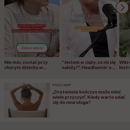
Zobacz więcej
Nie móc zostać przy
"Jestem w ciąży, co mi się
Wkró
chorym dziecku w
należy?". Headhunter o
Inst
szpitalu to tortura.
zmianie pokoleniowej u
atak
"Przeszkadzać w tym
kobiet w ciąży na rynku
wars
może chyba tylko
pracy
eksp
POLECAMY
głupota i brak
„Drętwienie kończyn może mieć
wyobraźni"
wiele przyczyn”. Kiedy warto udać
się do neurologa?