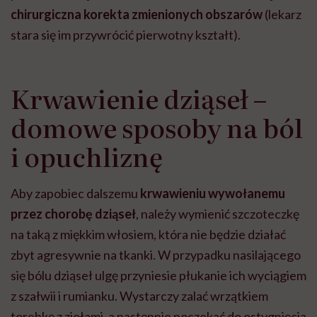
chirurgiczna korekta zmienionych obszarów
(lekarz
stara się im przywrócić pierwotny kształt).
Krwawienie dziąseł –
domowe sposoby na ból
i opuchliznę
Aby zapobiec dalszemu
krwawieniu wywołanemu
przez chorobę dziąseł
, należy wymienić szczoteczkę
na taką z miękkim włosiem, która nie będzie działać
zbyt agresywnie na tkanki. W przypadku nasilającego
się bólu dziąseł ulgę przyniesie płukanie ich wyciągiem
z szałwii i rumianku. Wystarczy zalać wrzątkiem
torebkę z ziołami, a następnie poczekać do ostygnięcia