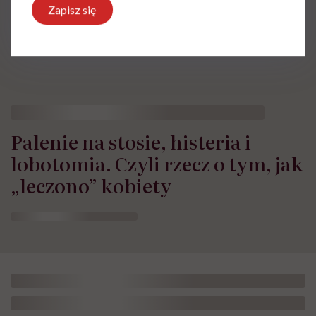
problemów ze zdrowiem należy bezwzględnie
Zapisz się
skonsultować się z lekarzem.
Palenie na stosie, histeria i
lobotomia. Czyli rzecz o tym, jak
„leczono” kobiety