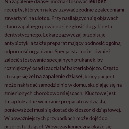
Na zapalenie dziąseł można stosować
leki bez
recepty
, których należy używać zgodnie z zaleceniami
zawartymi na ulotce. Przy nasilających się objawach
stanu zapalnego powinno się zgłosić do gabinetu
dentystycznego. Lekarz zazwyczaj przepisuje
antybiotyk, a także preparat mający podnosić ogólną
odporność organizmu. Specjalista może również
zalecić stosowanie specjalnych płukanek, by
rozmiękczyć osad i zadziałać bakteriobójczo. Często
stosuje się
żel na zapalenie dziąseł
, który pacjent
może nakładać samodzielnie w domu, skupiając się na
zmienionych chorobowo miejscach. Kluczowe jest
tutaj dokładne wcieranie preparatu w dziąsła,
ponieważ żel musi się dostać do kieszonki dziąsłowej.
W poważniejszych przypadkach może dojść do
przerostu dziąseł. Wówczas konieczna okaże się