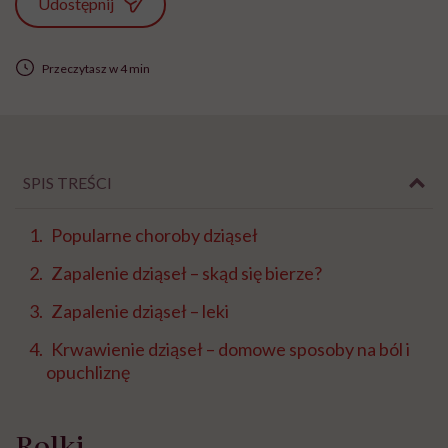
Udostępnij
Przeczytasz w 4 min
SPIS TREŚCI
Popularne choroby dziąseł
Zapalenie dziąseł – skąd się bierze?
Zapalenie dziąseł – leki
Krwawienie dziąseł – domowe sposoby na ból i
opuchliznę
Rolki