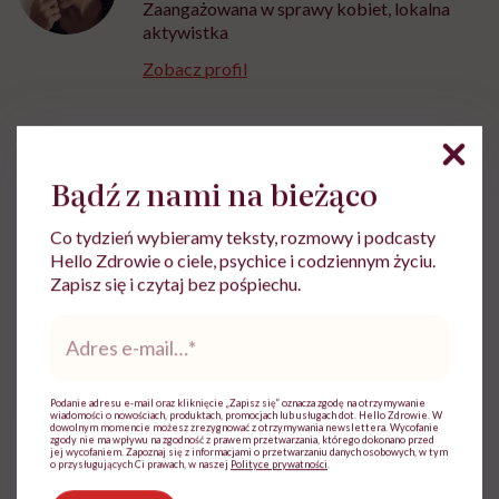
Zaangażowana w sprawy kobiet, lokalna
aktywistka
Zobacz profil
Udostępnij
Bądź z nami na bieżąco
Co tydzień wybieramy teksty, rozmowy i podcasty
Powiązane tematy:
Hello Zdrowie o ciele, psychice i codziennym życiu.
Zapisz się i czytaj bez pośpiechu.
Choroby jamy ustnej
Dziąsła
Medycyna
Adres
Zęby
e-
mail
*
Podanie adresu e-mail oraz kliknięcie „Zapisz się” oznacza zgodę na otrzymywanie
wiadomości o nowościach, produktach, promocjach lub usługach dot. Hello Zdrowie. W
dowolnym momencie możesz zrezygnować z otrzymywania newslettera. Wycofanie
zgody nie ma wpływu na zgodność z prawem przetwarzania, którego dokonano przed
Treści zawarte w serwisie mają wyłącznie
i
jej wycofaniem. Zapoznaj się z informacjami o przetwarzaniu danych osobowych, w tym
charakter informacyjny i nie stanowią porady
o przysługujących Ci prawach, w naszej
Polityce prywatności
.
lekarskiej. Pamiętaj, że w przypadku