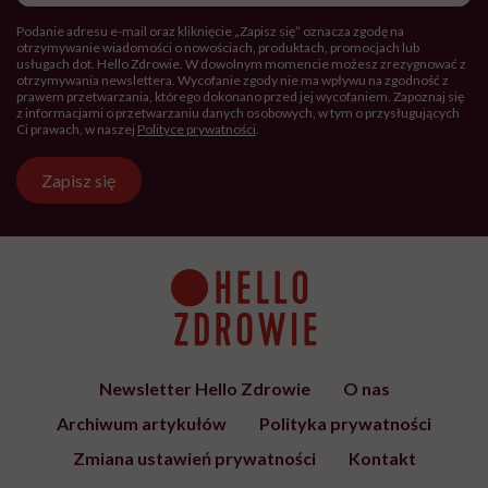
Podanie adresu e-mail oraz kliknięcie „Zapisz się” oznacza zgodę na
otrzymywanie wiadomości o nowościach, produktach, promocjach lub
usługach dot. Hello Zdrowie. W dowolnym momencie możesz zrezygnować z
otrzymywania newslettera. Wycofanie zgody nie ma wpływu na zgodność z
prawem przetwarzania, którego dokonano przed jej wycofaniem. Zapoznaj się
z informacjami o przetwarzaniu danych osobowych, w tym o przysługujących
Ci prawach, w naszej
Polityce prywatności
.
Zapisz się
Newsletter Hello Zdrowie
O nas
Archiwum artykułów
Polityka prywatności
Zmiana ustawień prywatności
Kontakt