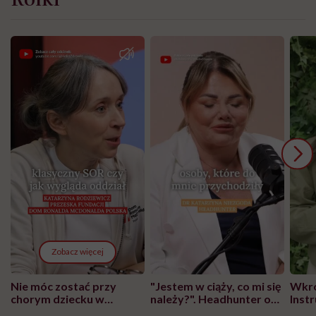
Zobacz więcej
Nie móc zostać przy
"Jestem w ciąży, co mi się
Wkró
chorym dziecku w
należy?". Headhunter o
Inst
szpitalu to tortura.
zmianie pokoleniowej u
atak