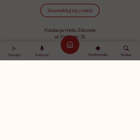
Skontaktuj się z nami
Fundacja Hello Zdrowie
ul. Poleczki 35
02-822 Warszawa
Strona główna
NIP 9512613236
Multimedia
Szukaj
Tematy
Podcast
Kontakt z redakcją
redakcja@hellozdrowie.pl
Dołącz do naszej społeczności
Właścicielem serwisu
HelloZdrowie
jest Fundacja należąca
do
USP Zdrowie sp. z o.o.
, które jest częścią
USP Group
.
Treści zawarte w serwisie HelloZdrowie mają charakter
informacyjno-edukacyjny. Jeśli potrzebujesz porady