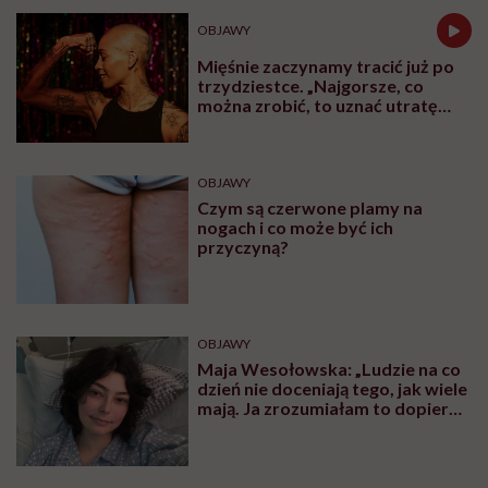
OBJAWY
Mięśnie zaczynamy tracić już po
trzydziestce. „Najgorsze, co
można zrobić, to uznać utratę
sprawności za nieunikniony
element starzenia”
OBJAWY
Czym są czerwone plamy na
nogach i co może być ich
przyczyną?
OBJAWY
Maja Wesołowska: „Ludzie na co
dzień nie doceniają tego, jak wiele
mają. Ja zrozumiałam to dopiero,
gdy obudziłam się bez nogi”