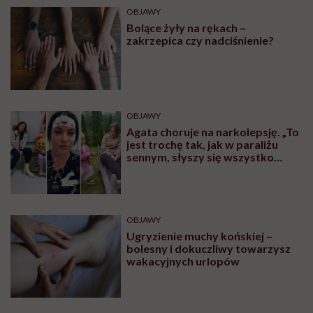
OBJAWY
Bolące żyły na rękach –
zakrzepica czy nadciśnienie?
OBJAWY
Agata choruje na narkolepsję. „To
jest trochę tak, jak w paraliżu
sennym, słyszy się wszystko
dookoła”
OBJAWY
Ugryzienie muchy końskiej –
bolesny i dokuczliwy towarzysz
wakacyjnych urlopów