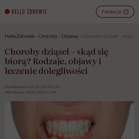
Go
to
Fundacja
content
HelloZdrowie
›
Choroby
›
Objawy
›
Choroby dziąseł – skąd się
Choroby dziąseł – skąd się
biorą? Rodzaje, objawy i
leczenie dolegliwości
Opublikowano:
22.02.2019 21:37
Aktualizacja:
28.05.2020 17:44