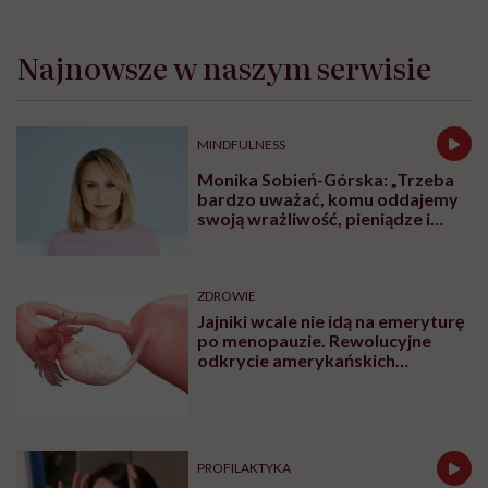
Najnowsze w naszym serwisie
MINDFULNESS
Monika Sobień-Górska: „Trzeba
bardzo uważać, komu oddajemy
swoją wrażliwość, pieniądze i
zaufanie”
ZDROWIE
Jajniki wcale nie idą na emeryturę
po menopauzie. Rewolucyjne
odkrycie amerykańskich
naukowców
PROFILAKTYKA