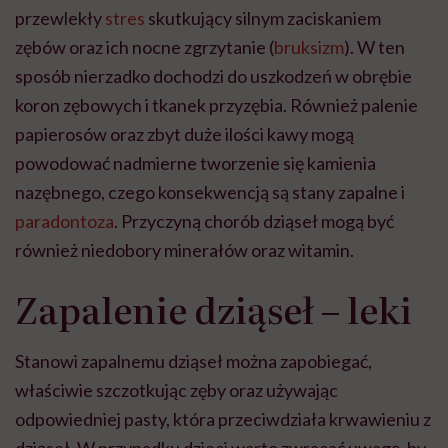
przewlekły
stres
skutkujący silnym zaciskaniem
zębów oraz ich nocne zgrzytanie (
bruksizm
). W ten
sposób nierzadko dochodzi do uszkodzeń w obrębie
koron zębowych i tkanek przyzębia. Również palenie
papierosów oraz zbyt duże ilości kawy mogą
powodować nadmierne tworzenie się kamienia
nazębnego, czego konsekwencją są stany zapalne i
paradontoza
. Przyczyną chorób dziąseł mogą być
również niedobory minerałów oraz witamin.
Zapalenie dziąseł – leki
Stanowi zapalnemu dziąseł można zapobiegać,
właściwie szczotkując zęby oraz używając
odpowiedniej pasty, która przeciwdziała krwawieniu z
dziąseł. W przypadku dzieci warto zwracać uwagę, by