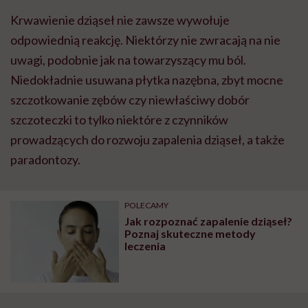
"Przeszkadzać w tym
kobiet w ciąży na rynku
wars
Krwawienie dziąseł nie zawsze wywołuje
może chyba tylko
pracy
eksp
głupota i brak
odpowiednią reakcję. Niektórzy nie zwracają na nie
wyobraźni"
uwagi, podobnie jak na towarzyszący mu ból.
Niedokładnie usuwana płytka nazębna, zbyt mocne
szczotkowanie zębów czy niewłaściwy dobór
szczoteczki to tylko niektóre z czynników
prowadzących do rozwoju zapalenia dziąseł, a także
paradontozy.
POLECAMY
Jak rozpoznać zapalenie dziąseł?
Poznaj skuteczne metody
leczenia