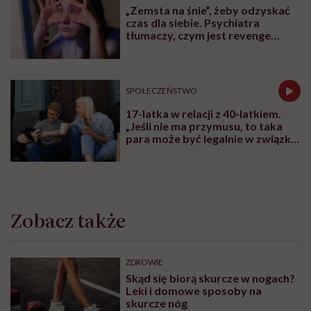
„Zemsta na śnie”, żeby odzyskać
czas dla siebie. Psychiatra
tłumaczy, czym jest revenge
bedtime procrastination
SPOŁECZEŃSTWO
17-latka w relacji z 40-latkiem.
„Jeśli nie ma przymusu, to taka
para może być legalnie w związku.
I mówiąc brutalnie: nic nikomu do
tego”
Zobacz także
ZDROWIE
Skąd się biorą skurcze w nogach?
Leki i domowe sposoby na
skurcze nóg