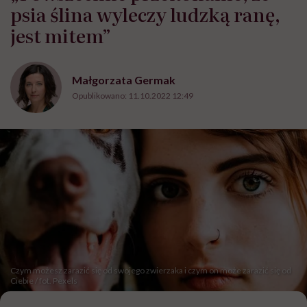
psia ślina wyleczy ludzką ranę,
jest mitem”
Małgorzata Germak
Opublikowano:
11.10.2022 12:49
Czym możesz zarazić się od swojego zwierzaka i czym on może zarazić się od
Ciebie / fot. Pexels