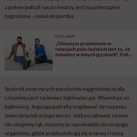
a potem polizał nas po twarzy, jest to potencjalne
zagrożenie – mówi ekspertka.
POLECAMY
„Głównym problemem w
relacjach psio-ludzkich jest to, że
mówimy w innych językach”. Zofia
Zaniewska-Wojtków i Piotr
Wojtków, behawioryści psów,
tłumaczą nam mowę
czworonogów
Spośród zwierzęcych pasożytów najgroźniejszy dla
człowieka jest tasiemiec bąblowiec psi. Wywołuje on
bąblowicę. Jego jaja potrafią znajdować się na pysku
zwierzęcia lub w jego sierści. Jeśli po zabawie z psem
nie umyjemy rąk, możemy je wprowadzić do swojego
organizmu, gdzie przekształcają się w larwy i rosną