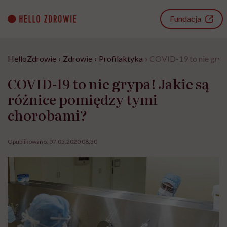
Go
to
Fundacja
content
HelloZdrowie
›
Zdrowie
›
Profilaktyka
›
COVID-19 to nie grypa
COVID-19 to nie grypa! Jakie są
różnice pomiędzy tymi
chorobami?
Opublikowano:
07.05.2020 08:30