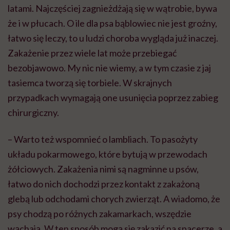
latami. Najczęściej zagnieżdżają się w wątrobie, bywa
że i w płucach. O ile dla psa bąblowiec nie jest groźny,
łatwo się leczy, to u ludzi choroba wygląda już inaczej.
Zakażenie przez wiele lat może przebiegać
bezobjawowo. My nic nie wiemy, a w tym czasie z jaj
tasiemca tworzą się torbiele. W skrajnych
przypadkach wymagają one usunięcia poprzez zabieg
chirurgiczny.
– Warto też wspomnieć o lambliach. To pasożyty
układu pokarmowego, które bytują w przewodach
żółciowych. Zakażenia nimi są nagminne u psów,
łatwo do nich dochodzi przez kontakt z zakażoną
glebą lub odchodami chorych zwierząt. A wiadomo, że
psy chodzą po różnych zakamarkach, wszędzie
wąchają. W ten sposób mogą się zakazić na spacerze, a