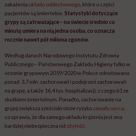
zakażenia
układu oddechowego
, które u części
pacjentów są śmiertelne.
Statystyki dotyczące
grypy są zatrważające – na świecie średnio co
minutę umiera na nią jedna osoba, co oznacza
rocznie nawet pół miliona zgonów.
Według danych Narodowego Instytutu Zdrowia
Publicznego – Państwowego Zakładu Higieny tylko w
sezonie grypowym 2019/2020 w Polsce odnotowano
ponad 3,7 mln. zachorowań i podejrzeń zachorowań
na grypę, a także 16,4 tys. hospitalizacji, z czego 61 ze
skutkiem śmiertelnym. Ponadto, zachorowanie na
grypę zwiększa sześciokrotnie ryzyko
zawału serca
,
co sprawia, że dla samego układu krążenia jest ona
bardziej niebezpieczna niż
otyłość
.