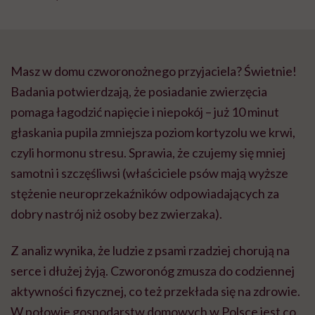
Masz w domu czworonożnego przyjaciela? Świetnie!
Badania potwierdzają, że posiadanie zwierzęcia
pomaga łagodzić napięcie i niepokój – już 10 minut
głaskania pupila zmniejsza poziom kortyzolu we krwi,
czyli hormonu stresu. Sprawia, że czujemy się mniej
samotni i szczęśliwsi (właściciele psów mają wyższe
stężenie neuroprzekaźników odpowiadających za
dobry nastrój niż osoby bez zwierzaka).
Z analiz wynika, że ludzie z psami rzadziej chorują na
serce i dłużej żyją. Czworonóg zmusza do codziennej
aktywności fizycznej, co też przekłada się na zdrowie.
W połowie gospodarstw domowych w Polsce jest co