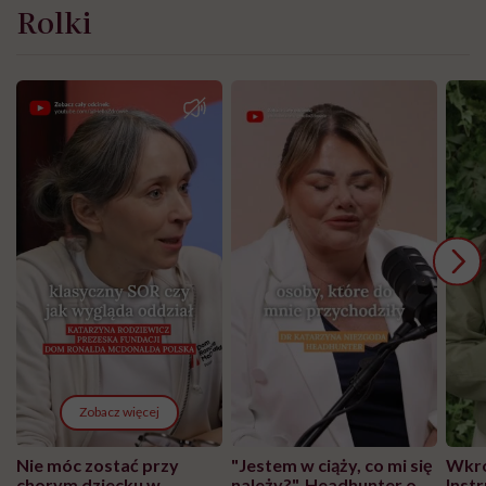
Rolki
Zobacz więcej
Nie móc zostać przy
"Jestem w ciąży, co mi się
Wkró
chorym dziecku w
należy?". Headhunter o
Inst