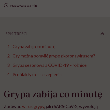
Przeczytasz w 5 min
SPIS TREŚCI
Grypa zabija co minutę
Czy można pomylić grypę z koronawirusem?
Grypa sezonowa a COVID-19 – różnice
Profilaktyka – szczepienia
Grypa zabija co minutę
Zarówno
wirus grypy
, jak i SARS-CoV-2, wywołują