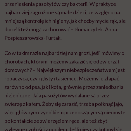
przeniesienia pasożytów czy bakterii. W praktyce
najbardziej zagrożone są małe dzieci, ze względu na
mniejszą kontrolę ich higieny, jak choćby mycie rąk, ale
dorośli też mogą zachorować – tłumaczy lek. Anna
Pospieszałowska-Furtak.
Co w takim razie najbardziej nam grozi, jeśli mówimy o
chorobach, którymi możemy zakazić się od zwierząt
domowych? – Największym niebezpieczeństwem jest
robaczyca, czyli glisty i tasiemce. Możemy je złapać
zarówno od psa, jak i kota, głównie przez zaniedbania
higieniczne. Jaja pasożytów wydalane są przez
zwierzę z kałem. Żeby się zarazić, trzeba połknąć jajo,
więc głównym czynnikiem przenoszącym są nieumyte
po kontakcie ze zwierzęciem ręce, ale też zbyt
wylewne czułości z pupilem. Jeśli pies czy kot mył się,