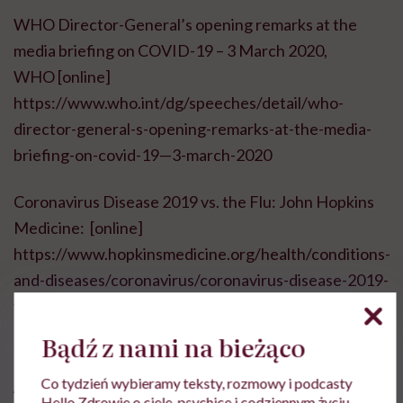
WHO Director-General’s opening remarks at the
media briefing on COVID-19 – 3 March 2020,
WHO [online]
https://www.who.int/dg/speeches/detail/who-
director-general-s-opening-remarks-at-the-media-
briefing-on-covid-19—3-march-2020
Coronavirus Disease 2019 vs. the Flu: John Hopkins
Medicine: [online]
https://www.hopkinsmedicine.org/health/conditions-
and-diseases/coronavirus/coronavirus-disease-2019-
vs-the-flu
Bądź z nami na bieżąco
Co tydzień wybieramy teksty, rozmowy i podcasty
Artykuł powstał na podstawie materiałów prasowych
Hello Zdrowie o ciele, psychice i codziennym życiu.