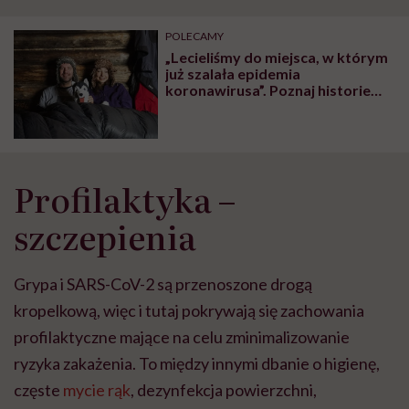
POLECAMY
„Lecieliśmy do miejsca, w którym
już szalała epidemia
koronawirusa”. Poznaj historie
Polaków wracających do kraju w
momencie gdy wybuchła
pandemia COVID-19. Jak
wyglądała ich kwarantanna?
Profilaktyka –
szczepienia
Grypa i SARS-CoV-2 są przenoszone drogą
kropelkową, więc i tutaj pokrywają się zachowania
profilaktyczne mające na celu zminimalizowanie
ryzyka zakażenia. To między innymi dbanie o higienę,
częste
mycie rąk
, dezynfekcja powierzchni,