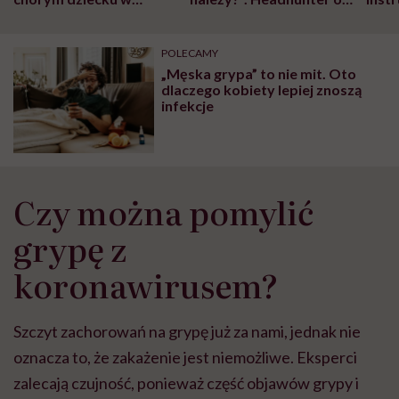
szpitalu to tortura.
zmianie pokoleniowej u
atak
"Przeszkadzać w tym
kobiet w ciąży na rynku
wars
może chyba tylko
pracy
eksp
POLECAMY
głupota i brak
„Męska grypa” to nie mit. Oto
wyobraźni"
dlaczego kobiety lepiej znoszą
infekcje
Czy można pomylić
grypę z
koronawirusem?
Szczyt zachorowań na grypę już za nami, jednak nie
oznacza to, że zakażenie jest niemożliwe. Eksperci
zalecają czujność, ponieważ część objawów grypy i