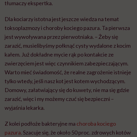
tłumaczy ekspertka.
Dla kociarzy istotna jest jeszcze wiedza na temat
toksoplazmozy i choroby kociego pazura. Ta pierwsza
jest wywoływana przez pierwotniaka. – Żeby się
zarazić, musielibyśmy połknąć cysty wydalone z kocim
kałem. Już dokładne mycie rąk po kontakcie ze
zwierzęciem jest więc czynnikiem zabezpieczającym.
Warto mieć świadomość, że realne zagrożenie istnieje
tylko wtedy, jeśli nasz kot jest kotem wychodzącym.
Domowy, załatwiający się do kuwety, nie ma się gdzie
zarazić, więc i my możemy czuć się bezpieczni –
wyjaśnia lekarka.
Z kolei podłoże bakteryjne ma
choroba kociego
pazura
. Szacuje się, że około 50 proc. zdrowych kotów