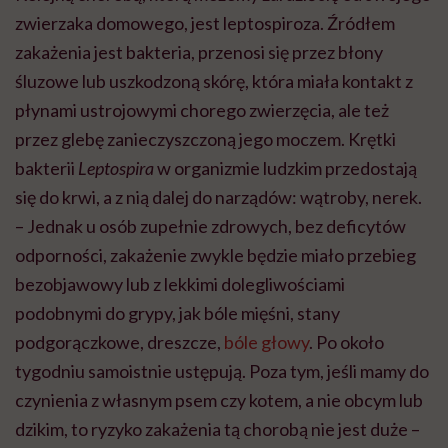
zwierzaka domowego, jest leptospiroza. Źródłem
zakażenia jest bakteria, przenosi się przez błony
śluzowe lub uszkodzoną skórę, która miała kontakt z
płynami ustrojowymi chorego zwierzęcia, ale też
przez glebę zanieczyszczoną jego moczem. Krętki
bakterii
Leptospira
w organizmie ludzkim przedostają
się do krwi, a z nią dalej do narządów: wątroby, nerek.
– Jednak u osób zupełnie zdrowych, bez deficytów
odporności, zakażenie zwykle będzie miało przebieg
bezobjawowy lub z lekkimi dolegliwościami
podobnymi do grypy, jak bóle mięśni, stany
podgorączkowe, dreszcze,
bóle głowy
. Po około
tygodniu
samoistnie ustępują. Poza tym, jeśli mamy do
czynienia z własnym psem czy kotem, a nie obcym lub
dzikim, to ryzyko zakażenia tą chorobą nie jest duże –