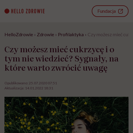
Go
to
Fundacja
content
HelloZdrowie
›
Zdrowie
›
Profilaktyka
›
Czy możesz mieć cukrz
Czy możesz mieć cukrzycę i o
tym nie wiedzieć? Sygnały, na
które warto zwrócić uwagę
Opublikowano:
25.07.2020 07:51
Aktualizacja:
14.01.2022 18:31