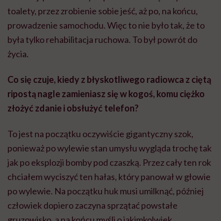
toalety, przez zrobienie sobie jeść, aż po, na końcu,
prowadzenie samochodu. Więc to nie było tak, że to
była tylko rehabilitacja ruchowa. To był powrót do
życia.
Co się czuje, kiedy z błyskotliwego radiowca z ciętą
ripostą nagle zamieniasz się w kogoś, komu ciężko
złożyć zdanie i obsłużyć telefon?
To jest na początku oczywiście gigantyczny szok,
ponieważ po wylewie stan umysłu wygląda trochę tak
jak po eksplozji bomby pod czaszką. Przez cały ten rok
chciałem wyciszyć ten hałas, który panował w głowie
po wylewie. Na początku huk musi umilknąć, później
człowiek dopiero zaczyna sprzątać powstałe
gruzowisko, a na końcu myśli o jakimkolwiek