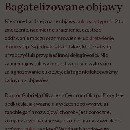
Bagatelizowane objawy
Niektóre bardziej znane objawy
cukrzycy typu 1
i 2 to:
zmęczenie, nadmierne pragnienie, częstsze
oddawanie moczu oraz mrowienie lub
drętwienie
dłoni
i stóp. Są jednak także i takie, które łatwiej
przeoczyć lub przypisać innej dolegliwości. Nie
zapominajmy, jak ważne jest wczesne wykrycie i
zdiagnozowanie cukrzycy, dlatego nie lekceważmy
żadnych z objawów.
Doktor Gabriela Olivares z Centrum Oka na Florydzie
podkreśla, jak ważne dla wczesnego wykrycia i
zapobiegania rozwojowi choroby jest coroczne,
kompleksowe badanie wzroku. Co ma nasz wzrok do
poziomu
cukru
we krwi? Według Narodowego