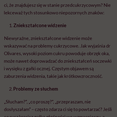
ci, że znajdujesz się w stanie przedcukrzycowym? Nie
lekceważ tych stosunkowo niepozornych znaków:
Zniekształcone widzenie
Niewyraźne, zniekształcone widzenie może
wskazywać na problemy cukrzycowe. Jak wyjaśnia dr
Olivares, wysoki poziom cukru powoduje obrzęk oka,
może nawet doprowadzać do zniekształceń soczewki
i wysięku z gałki ocznej. Częstym objawem są
zaburzenia widzenia, takie jak krótkowzroczność.
Problemy ze słuchem
„Słucham?”, „co proszę?”, „przepraszam, nie
dosłyszałam” – często zdarza ci się to powtarzać? Jeśli
co rusz kręcisz gałką głośności we wzmacniaczu, a