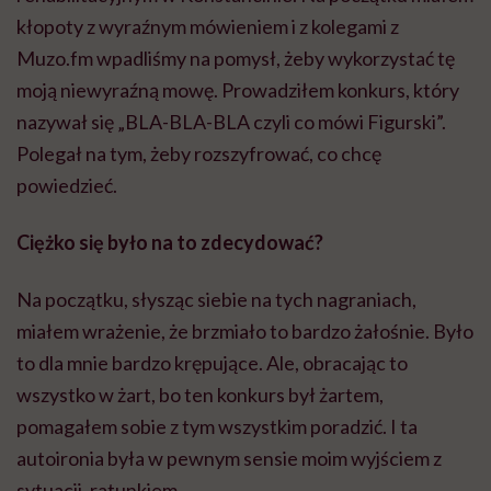
kłopoty z wyraźnym mówieniem i z kolegami z
Muzo.fm wpadliśmy na pomysł, żeby wykorzystać tę
moją niewyraźną mowę. Prowadziłem konkurs, który
nazywał się „BLA-BLA-BLA czyli co mówi Figurski”.
Polegał na tym, żeby rozszyfrować, co chcę
powiedzieć.
Ciężko się było na to zdecydować?
Na początku, słysząc siebie na tych nagraniach,
miałem wrażenie, że brzmiało to bardzo żałośnie. Było
to dla mnie bardzo krępujące. Ale, obracając to
wszystko w żart, bo ten konkurs był żartem,
pomagałem sobie z tym wszystkim poradzić. I ta
autoironia była w pewnym sensie moim wyjściem z
sytuacji, ratunkiem.