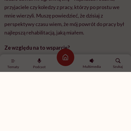
przyjaciele czy koledzy z pracy, którzy po prostu we
mnie wierzyli. Muszę powiedzieć, że dzisiaj z
perspektywy czasu wiem, że mój powrót do pracy był
najlepszą rehabilitacją, jaką miałem.
Ze względu na to wsparcie?
Strona główna
Z jednej strony to pozytywne wsparcie, czyli jakiś
Multimedia
Szukaj
Tematy
Podcast
margines tolerancji na moje warunki fizyczne. Z
drugiej strony to był cały czas bardzo silny bodziec,
żeby być coraz lepszym. Radio to jest, po pierwsze,
dobra dykcja, po drugie: odpowiednie warunki
głosowe, ale przede wszystkim to jest bystrość
umysłu. To bardzo szybkie medium i tam nie ma czasu
na długie przerwy, zastanowienia, szczególnie kiedy
się z kimś prowadzi audycję. Bo ta tak zwana radiowa