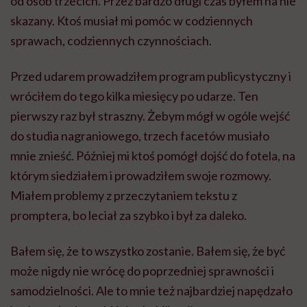
od osób trzecich. Przez bardzo długi czas byłem na nie
skazany. Ktoś musiał mi pomóc w codziennych
sprawach, codziennych czynnościach.
Przed udarem prowadziłem program publicystyczny i
wróciłem do tego kilka miesięcy po udarze. Ten
pierwszy raz był straszny. Żebym mógł w ogóle wejść
do studia nagraniowego, trzech facetów musiało
mnie znieść. Później mi ktoś pomógł dojść do fotela, na
którym siedziałem i prowadziłem swoje rozmowy.
Miałem problemy z przeczytaniem tekstu z
promptera, bo leciał za szybko i był za daleko.
Bałem się, że to wszystko zostanie. Bałem się, że być
może nigdy nie wrócę do poprzedniej sprawności i
samodzielności. Ale to mnie też najbardziej napędzało