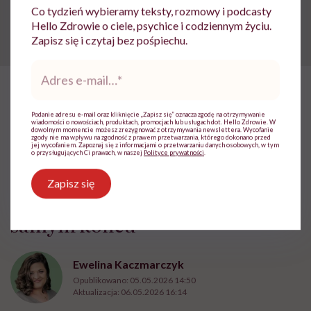
Co tydzień wybieramy teksty, rozmowy i podcasty
skonsultować się z lekarzem.
Hello Zdrowie o ciele, psychice i codziennym życiu.
Zapisz się i czytaj bez pośpiechu.
Adres
e-
mail
*
HelloZdrowie
›
Choroby
›
Michał Figurski: „Po wylewie stan u
Podanie adresu e-mail oraz kliknięcie „Zapisz się” oznacza zgodę na otrzymywanie
wiadomości o nowościach, produktach, promocjach lub usługach dot. Hello Zdrowie. W
Michał Figurski: „Po wylewie
dowolnym momencie możesz zrezygnować z otrzymywania newslettera. Wycofanie
zgody nie ma wpływu na zgodność z prawem przetwarzania, którego dokonano przed
jej wycofaniem. Zapoznaj się z informacjami o przetwarzaniu danych osobowych, w tym
stan umysłu wygląda jak po
o przysługujących Ci prawach, w naszej
Polityce prywatności
.
eksplozji bomby pod czaszką. O
Zapisz się
jakiejkolwiek pracy myśli się na
samym końcu”
Ewelina Kaczmarczyk
Opublikowano:
05.05.2026 14:50
Aktualizacja:
06.05.2026 16:14