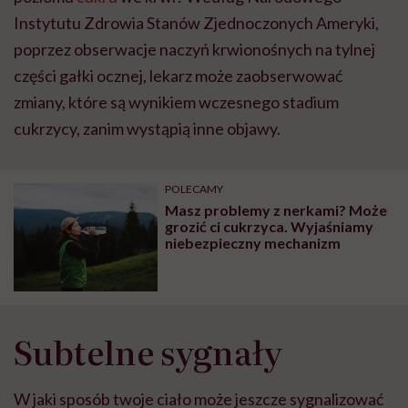
Instytutu Zdrowia Stanów Zjednoczonych Ameryki,
poprzez obserwacje naczyń krwionośnych na tylnej
części gałki ocznej, lekarz może zaobserwować
zmiany, które są wynikiem wczesnego stadium
cukrzycy, zanim wystąpią inne objawy.
POLECAMY
Masz problemy z nerkami? Może
grozić ci cukrzyca. Wyjaśniamy
niebezpieczny mechanizm
Subtelne sygnały
W jaki sposób twoje ciało może jeszcze sygnalizować