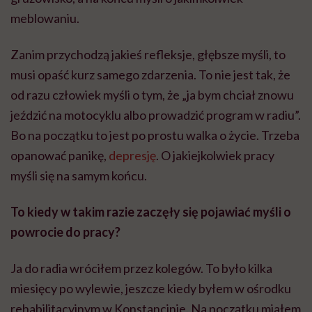
meblowaniu.
Zanim przychodzą jakieś refleksje, głębsze myśli, to
musi opaść kurz samego zdarzenia. To nie jest tak, że
od razu człowiek myśli o tym, że „ja bym chciał znowu
jeździć na motocyklu albo prowadzić program w radiu”.
Bo na początku to jest po prostu walka o życie. Trzeba
opanować panikę,
depresję
. O jakiejkolwiek pracy
myśli się na samym końcu.
To kiedy w takim razie zaczęły się pojawiać myśli o
powrocie do pracy?
Ja do radia wróciłem przez kolegów. To było kilka
miesięcy po wylewie, jeszcze kiedy byłem w ośrodku
rehabilitacyjnym w Konstancinie. Na początku miałem