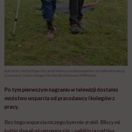
Rok 2016, Michał Figurski z prof. Mariuszem Baumgartem przed konferencją
prasową nt. udaru mózgu/ fot. Marek Ulatowski, MWMedia
Po tym pierwszym nagraniu w telewizji dostałeś
mnóstwo wsparcia od pracodawcy i kolegów z
pracy.
Bez tego wsparcia niczego bym nie zrobił. Bliscy mi
ludzie dawali mi ogromną siłę – najbliższa rodzina,