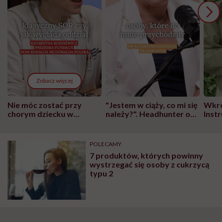
Zobacz więcej
Nie móc zostać przy
"Jestem w ciąży, co mi się
Wkró
chorym dziecku w
należy?". Headhunter o
Inst
szpitalu to tortura.
zmianie pokoleniowej u
atak
"Przeszkadzać w tym
kobiet w ciąży na rynku
wars
może chyba tylko
pracy
eksp
POLECAMY
głupota i brak
7 produktów, których powinny
wyobraźni"
wystrzegać się osoby z cukrzycą
typu 2