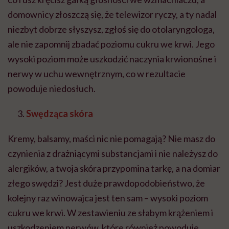
domownicy złoszczą się, że telewizor ryczy, a ty nadal
niezbyt dobrze słyszysz, zgłoś się do otolaryngologa,
ale nie zapomnij zbadać poziomu cukru we krwi. Jego
wysoki poziom może uszkodzić naczynia krwionośne i
nerwy w uchu wewnętrznym, co w rezultacie
powoduje niedosłuch.
Swędząca skóra
Kremy, balsamy, maści nic nie pomagają? Nie masz do
czynienia z drażniącymi substancjami i nie należysz do
alergików, a twoja skóra przypomina tarkę, a na domiar
złego swędzi? Jest duże prawdopodobieństwo, że
kolejny raz winowajca jest ten sam – wysoki poziom
cukru we krwi. W zestawieniu ze słabym krążeniem i
uszkodzeniem nerwów, które również powoduje