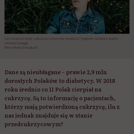
Czy możesz mieć cukrzycę i o tym nie wiedzieć? Sygnały, na które warto
zwrócić uwagę
Wes Hicks/Unsplash
Dane są nieubłagane – prawie 2,9 mln
dorosłych Polaków to diabetycy. W 2018
roku średnio co 11 Polak cierpiał na
cukrzycę. Są to informację o pacjentach,
którzy mają potwierdzoną cukrzycę, ilu z
nas jednak znajduje się w stanie
przedcukrzycowym?