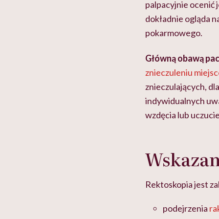
palpacyjnie ocenić 
dokładnie ogląda n
pokarmowego.
Główną obawą pacj
znieczuleniu miej
znieczulających, dl
indywidualnych uwa
wzdęcia lub uczucie
Wskazani
Rektoskopia jest z
podejrzenia
ra