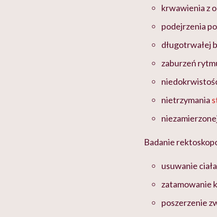
krwawienia z o
podejrzenia po
długotrwałej b
zaburzeń rytm
niedokrwistośc
nietrzymania
s
niezamierzonej
Badanie rektoskopo
usuwanie ciał
zatamowanie k
poszerzenie zw