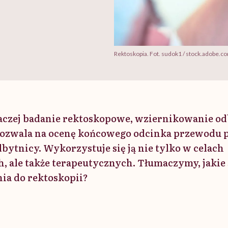
Rektoskopia. Fot. sudok1 / stock.adobe.c
aczej badanie rektoskopowe, wziernikowanie od
 pozwala na ocenę końcowego odcinka przewodu
dbytnicy. Wykorzystuje się ją nie tylko w celach
, ale także terapeutycznych. Tłumaczymy, jakie 
ia do rektoskopii?