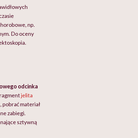
rawidłowych
czasie
 chorobowe, np.
lnym. Do oceny
ektoskopia.
cowego odcinka
 fragment
jelita
, pobrać materiał
ne zabiegi.
inające sztywną