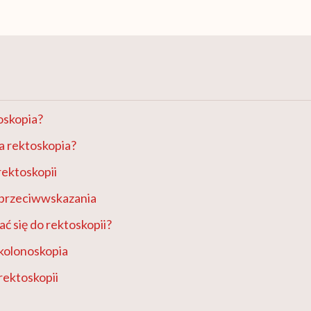
toskopia?
a rektoskopia?
ektoskopii
 przeciwwskazania
ć się do rektoskopii?
kolonoskopia
rektoskopii