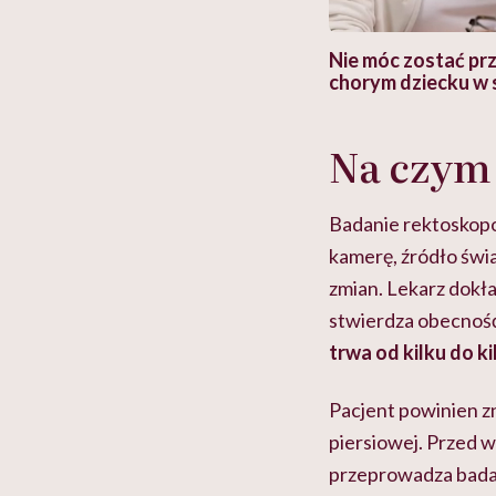
 i miał
Najlepsza dieta wydaje się
Nie móc zostać pr
 lekko
banalna, a może
chorym dziecku w 
ie”
zapobiegać nowotworom
to tortura. "Prze
w tym może chyba 
głupota i brak wyo
Na czym 
Badanie rektoskop
kamerę, źródło świ
zmian. Lekarz dokła
stwierdza obecność 
trwa od kilku do k
Pacjent powinien zn
piersiowej. Przed w
przeprowadza bada