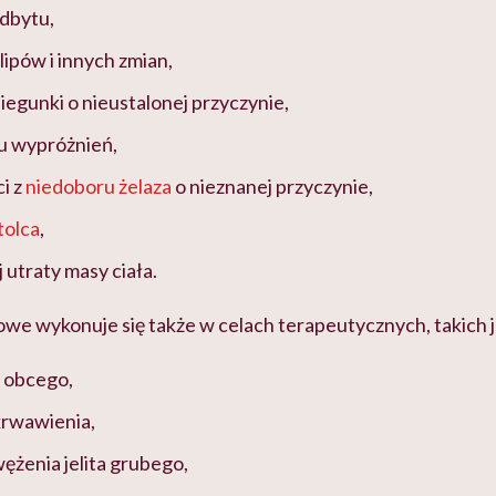
dbytu,
lipów i innych zmian,
iegunki o nieustalonej przyczynie,
u wypróżnień,
i z
niedoboru żelaza
o nieznanej przyczynie,
tolca
,
 utraty masy ciała.
we wykonuje się także w celach terapeutycznych, takich j
a obcego,
rwawienia,
ężenia jelita grubego,