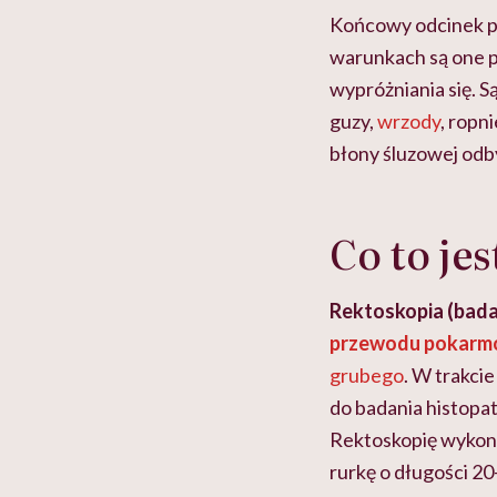
Końcowy odcinek p
warunkach są one pu
wypróżniania się. S
guzy,
wrzody
, ropni
błony śluzowej odb
Co to je
Rektoskopia
(bada
przewodu pokar
grubego
. W trakci
do badania histopa
Rektoskopię wykonu
rurkę o długości 2