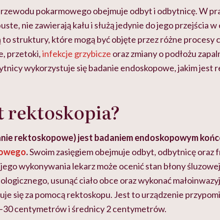
rzewodu pokarmowego obejmuje odbyt i odbytnicę. W p
ste, nie zawierają kału i służą jedynie do jego przejścia w 
ą to struktury, które mogą być objęte przez różne procesy
e, przetoki,
infekcje grzybicze
oraz zmiany o podłożu zapa
ytnicy wykorzystuje się badanie endoskopowe, jakim jest r
st rektoskopia?
nie rektoskopowe) jest badaniem endoskopowym koń
mowego
.
Swoim zasięgiem obejmuje odbyt, odbytnicę oraz
e jego wykonywania lekarz może ocenić stan błony śluzowej
tologicznego, usunąć ciało obce oraz wykonać małoinwazyj
je się za pomocą rektoskopu. Jest to urządzenie przypom
0–30 centymetrów i średnicy 2 centymetrów.