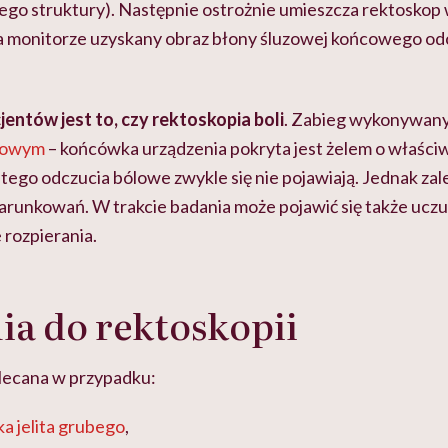
jego struktury). Następnie ostrożnie umieszcza rektoskop 
a monitorze uzyskany obraz błony śluzowej końcowego od
entów jest to,
czy rektoskopia boli
. Zabieg wykonywany
scowym
– końcówka urządzenia pokryta jest żelem o właści
atego odczucia bólowe zwykle się nie pojawiają. Jednak zal
runkowań. W trakcie badania może pojawić się także uczu
 rozpierania.
a do rektoskopii
alecana w przypadku:
ka jelita grubego
,