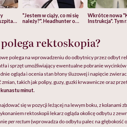
zy
"Jestem w ciąży, co mi się
Wkrótce nowa "
szpitalu
należy?". Headhunter o
Instrukcja". Tym 
szkadzać
zmianie pokoleniowej u
atakach paniki. Z
tylko
kobiet w ciąży na rynku
warsztat pacjen
braźni"
polega rektoskopia?
pracy
ekspercki
owe polega na wprowadzeniu do odbytnicy przez odbyt re
atła i sprzęt umożliwiający ewentualne pobranie wycinków 
dnie ogląda i ocenia stan błony śluzowej i napięcie zwiera
zmian, takich jak polipy, guzy, guzki krwawnicze oraz prze
ilkunastu minut.
ajdować się w pozycji leżącej na lewym boku, z kolanami zb
ykonaniem rektoskopii lekarz ogląda okolicę odbytu z zewn
nie
per rectum
(wprowadza do odbytu palec na głębokość o