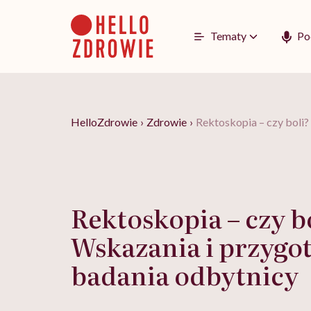
Go
to
content
Tematy
Po
HelloZdrowie
›
Zdrowie
›
Rektoskopia – czy boli
Rektoskopia – czy b
Wskazania i przygo
badania odbytnicy