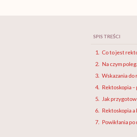
SPIS TREŚCI
Co to jest rek
Na czym poleg
Wskazania do r
Rektoskopia –
Jak przygotowa
Rektoskopia a 
Powikłania po 