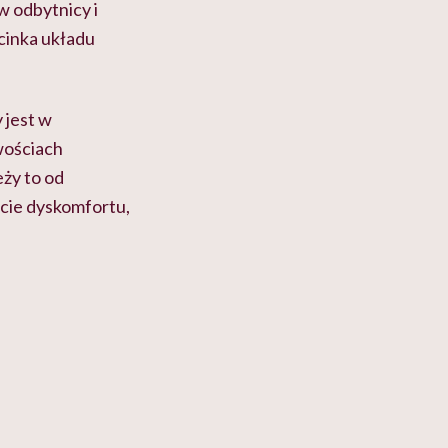
w odbytnicy i
cinka układu
 jest w
wościach
eży to od
cie dyskomfortu,