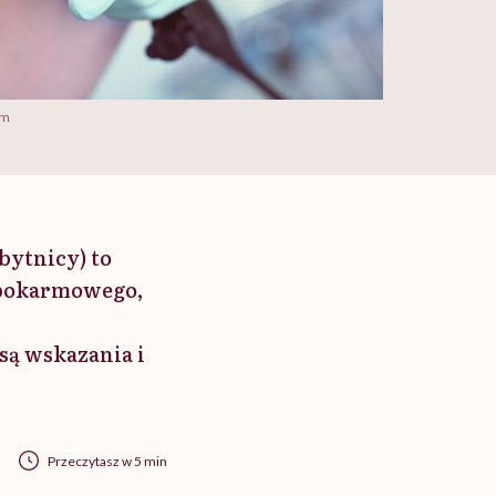
om
bytnicy) to
 pokarmowego,
są wskazania i
Przeczytasz w 5 min