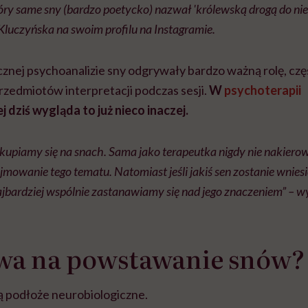
óry same sny (bardzo poetycko) nazwał 'królewską drogą do ni
luczyńska na swoim profilu na Instagramie.
ycznej psychoanalizie sny odgrywały bardzo ważną rolę, cz
rzedmiotów interpretacji podczas sesji.
W
psychoterapii
dziś wygląda to już nieco inaczej.
 skupiamy się na snach. Sama jako terapeutka nigdy nie nakiero
mowanie tego tematu. Natomiast jeśli jakiś sen zostanie wniesio
najbardziej wspólnie zastanawiamy się nad jego znaczeniem” – w
wa na powstawanie snów?
ją podłoże neurobiologiczne.