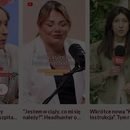
j
zy
"Jestem w ciąży, co mi się
Wkrótce nowa "
szpitalu
należy?". Headhunter o
Instrukcja". Tym 
szkadzać
zmianie pokoleniowej u
atakach paniki. Z
tylko
kobiet w ciąży na rynku
warsztat pacjen