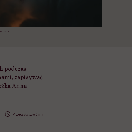
istock
ch podczas
snami, zapisywać
lożka Anna
Przeczytasz w 5 min