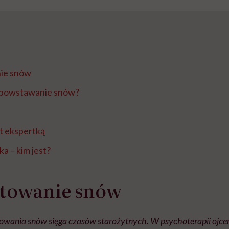
ie snów
 powstawanie snów?
st ekspertką
a – kim jest?
etowanie snów
towania snów sięga czasów starożytnych. W psychoterapii ojcem 