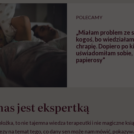
braźni"
pracy
ekspercki
POLECAMY
„Miałam problem ze 
kogoś, bo wiedziałam
chrapię. Dopiero po k
uświadomiłam sobie, 
papierosy”
nas jest ekspertką
lożka, to nie tajemna wiedza terapeutki i nie magiczne ksią
ezy na temat tego, co dany sen może nam mówić, pokazywa