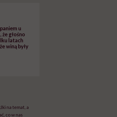
myślenie
spaniem u
, że głośno
ilku latach
że winą były
żki na temat, a
ć, co w nas