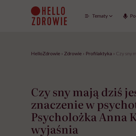
Go
to
content
Tematy
Po
HelloZdrowie
›
Zdrowie
›
Profilaktyka
›
Czy sny m
Czy sny mają dziś je
znaczenie w psycho
Psycholożka Anna 
wyjaśnia