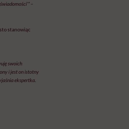
eświadomości'” –
ęsto stanowiąc
wuję swoich
ny i jest on istotny
yjaśnia ekspertka.