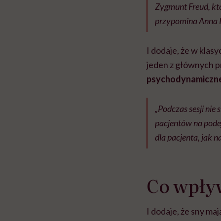
Zygmunt Freud, kt
przypomina Anna K
I dodaje, że w klas
jeden z głównych p
psychodynamicznej 
„Podczas sesji nie
pacjentów na podej
dla pacjenta, jak 
Co wpły
I dodaje, że sny ma