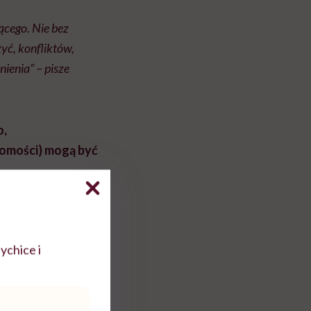
ącego. Nie bez
yć, konfliktów,
ienia” – pisze
o,
domości) mogą być
ich symbolicznego
ia snu przez
ychice i