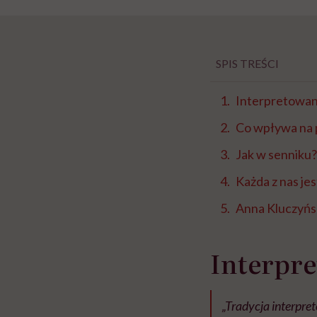
SPIS TREŚCI
Interpretowan
Co wpływa na
Jak w senniku?
Każda z nas je
Anna Kluczyńsk
Interpr
„Tradycja interpre