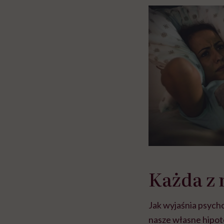
głupota i brak wyo
Każda z 
Jak wyjaśnia psycho
nasze własne hipot