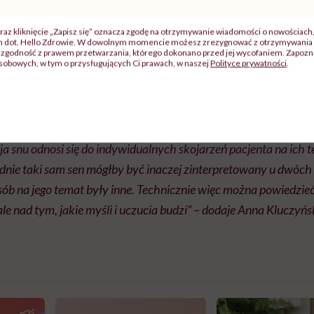
nniku?
raz kliknięcie „Zapisz się” oznacza zgodę na otrzymywanie wiadomości o nowościach
ch dot. Hello Zdrowie. W dowolnym momencie możesz zrezygnować z otrzymywania 
ów i ich interpretacja w procesie psychoterapii nie ma o
zgodność z prawem przetwarzania, którego dokonano przed jej wycofaniem. Zapoznaj
sobowych, w tym o przysługujących Ci prawach, w naszej
Polityce prywatności
.
ikowym’ rozumieniem znaczenia snów.
„Nie mamy uniwersaln
jakiegokolwiek klucza do zastanawiania się nad sensem marzeń
ja snu odnosi się do indywidualnych skojarzeń pacjenta na ich t
dnie taki sam sen mógłby być inaczej zinterpretowany u dwóch
sób na jego temat były inne. Technicznie więc można powiedzie
ale nad tym, jakie myśli i uczucia budzi” – dodaje Anna Kluczyńs