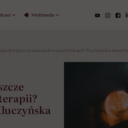
Multimedia
dcast
ają dziś jeszcze znaczenie w psychoterapii? Psycholożka Anna K
szcze
terapii?
Kluczyńska