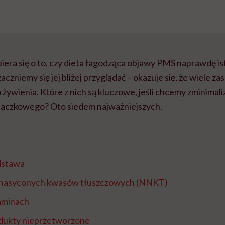
era się o to, czy dieta łagodząca objawy PMS naprawdę ist
zaczniemy się jej bliżej przyglądać – okazuje się, że wiele za
żywienia. Które z nich są kluczowe, jeśli chcemy zminima
iączkowego? Oto siedem najważniejszych.
dstawa
enasyconych kwasów tłuszczowych (NNKT)
taminach
dukty nieprzetworzone