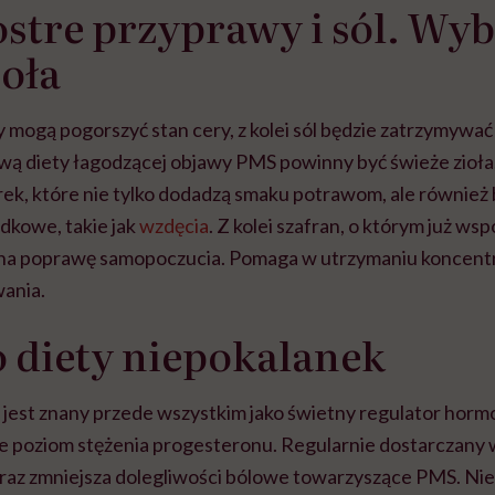
stre przyprawy i sól. Wyb
ioła
 mogą pogorszyć stan cery, z kolei sól będzie zatrzymywa
ą diety łagodzącej objawy PMS powinny być świeże zioła, 
rek, które nie tylko dodadzą smaku potrawom, ale również 
dkowe, takie jak
wzdęcia
. Z kolei szafran, o którym już w
a poprawę samopoczucia. Pomaga w utrzymaniu koncentra
ania.
 diety niepokalanek
 jest znany przede wszystkim jako świetny regulator hor
je poziom stężenia progesteronu. Regularnie dostarczany
raz zmniejsza dolegliwości bólowe towarzyszące PMS. N