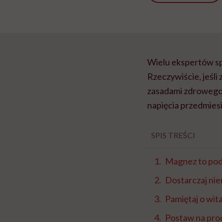
Wielu ekspertów spi
Rzeczywiście, jeśli 
zasadami zdrowego 
napięcia przedmies
SPIS TREŚCI
Magnez to po
Dostarczaj ni
Pamiętaj o wi
Postaw na pro