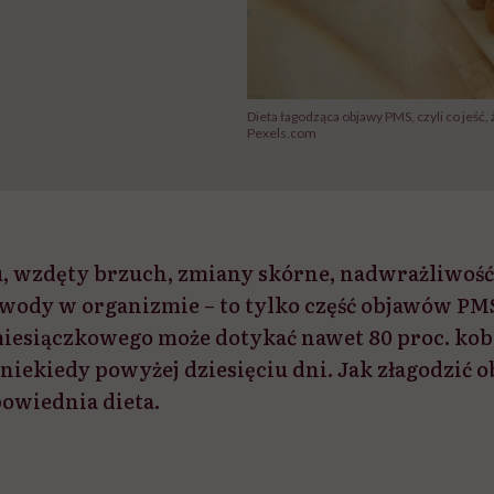
Dieta łagodząca objawy PMS, czyli co jeść,
Pexels.com
, wzdęty brzuch, zmiany skórne, nadwrażliwość 
ody w organizmie – to tylko część objawów PMS
iesiączkowego może dotykać nawet 80 proc. kobi
niekiedy powyżej dziesięciu dni. Jak złagodzić 
owiednia dieta.