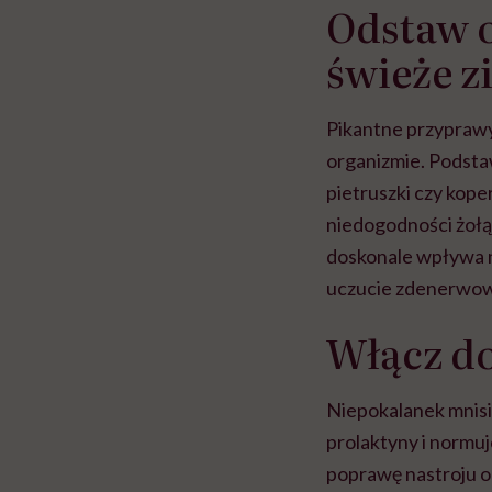
Odstaw o
świeże z
Pikantne przyprawy
organizmie. Podstaw
pietruszki czy kope
niedogodności żołą
doskonale wpływa n
uczucie zdenerwow
Włącz do
Niepokalanek mnisi
prolaktyny i normu
poprawę nastroju o