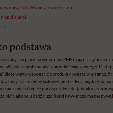
rzyprawy i sól. Wybieraj świeże zioła
y niepokalanek
iki
to podstawa
że osoby cierpiące na symptomy PMS mają niższy poziom m
ię na objawy zespołu napięcia przedmiesiączkowego. Dlate
” dietę warto wzbogacić o produkty bogate w magnez. P
 brązowy ryż, orzechy laskowe, pestki dyni, migdały, banany
a nadrabiać również gorzką czekoladą, jednak w tym prz
, że picie alkoholu bądź dużej ilości kawy może magnez wyp