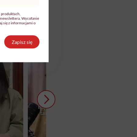
edmiesiączkowego.
, produktach,
newslettera. Wycofanie
 się z informacjami o
Zapisz się