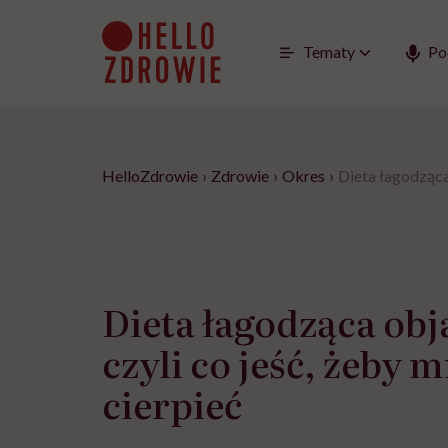
Go
to
content
Tematy
Po
HelloZdrowie
›
Zdrowie
›
Okres
›
Dieta łagodząca
Dieta łagodząca ob
czyli co jeść, żeby m
cierpieć