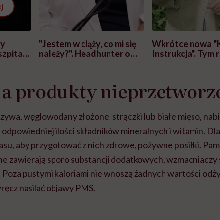
j
zy
"Jestem w ciąży, co mi się
Wkrótce nowa "
szpitalu
należy?". Headhunter o
Instrukcja". Tym 
szkadzać
zmianie pokoleniowej u
atakach paniki. Z
tylko
kobiet w ciąży na rynku
warsztat pacjen
braźni"
na produkty nieprzetworz
pracy
ekspercki
ywa, węglowodany złożone, strączki lub białe mięso, nabia
 odpowiedniej ilości składników mineralnych i witamin. Dl
asu, aby przygotować z nich zdrowe, pożywne posiłki. Pami
 zawierają sporo substancji dodatkowych, wzmacniaczy s
czy. Poza pustymi kaloriami nie wnoszą żadnych wartości odż
ręcz nasilać objawy PMS.