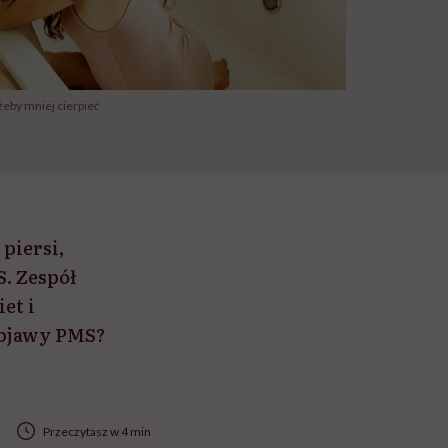
 żeby mniej cierpieć
piersi,
. Zespół
et i
objawy PMS?
Przeczytasz w 4 min