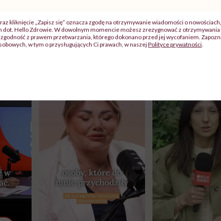
uplementów, które łagodzą objawy zespołu napięcia prz
raz kliknięcie „Zapisz się” oznacza zgodę na otrzymywanie wiadomości o nowościach
ch dot. Hello Zdrowie. W dowolnym momencie możesz zrezygnować z otrzymywania 
zgodność z prawem przetwarzania, którego dokonano przed jej wycofaniem. Zapoznaj
sobowych, w tym o przysługujących Ci prawach, w naszej
Polityce prywatności
.