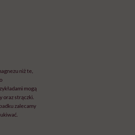
agnezu niż te,
go
rzykładami mogą
 oraz strączki.
ypadku zalecamy
łukiwać.