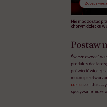
Zobacz więce
 i miał
Najlepsza dieta wydaje się
Nie móc zostać pr
 lekko
banalna, a może
chorym dziecku w 
ie”
zapobiegać nowotworom
to tortura. "Prze
w tym może chyba 
głupota i brak wyo
Postaw 
Świeże owoce i warz
produkty dostarczą
poświęcić więcej cz
mocno przetworzone
cukru
, soli, tłusz
spożywanie może w