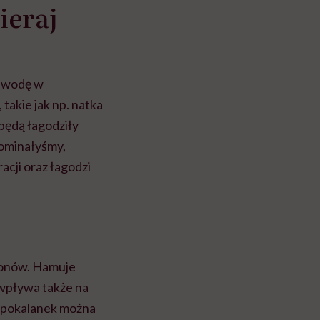
ieraj
ć wodę w
takie jak np. natka
będą łagodziły
spominałyśmy,
cji oraz łagodzi
monów. Hamuje
 wpływa także na
iepokalanek można