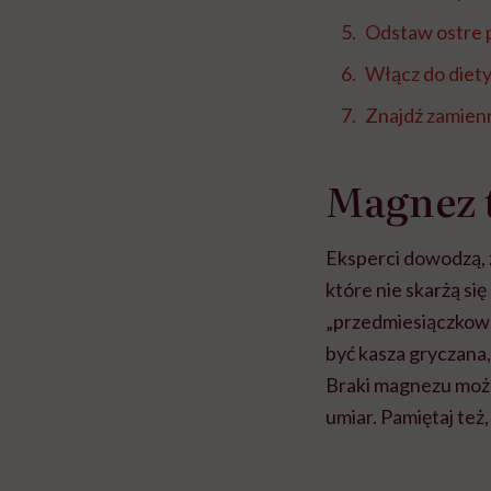
Odstaw ostre p
Włącz do diet
Znajdź zamienn
Magnez 
Eksperci dowodzą, 
które nie skarżą s
„przedmiesiączkową
być kasza gryczana,
Braki magnezu możn
umiar. Pamiętaj też