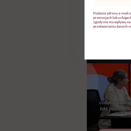
mail
*
może składnikiem s
Podanie adresu e-mail o
Rolki
promocjach lub usługa
zgody nie ma wpływu na 
przetwarzaniu danych o