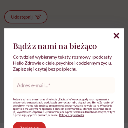
Udostępnij
Powiązane tematy:
Bądź z nami na bieżąco
Choroby zębów
zdrowe zęby
Zęby
Co tydzień wybieramy teksty, rozmowy i podcasty
Hello Zdrowie o ciele, psychice i codziennym życiu.
Zapisz się i czytaj bez pośpiechu.
Adres
Treści zawarte w serwisie mają wyłącznie
i
e-
charakter informacyjny i nie stanowią porady
mail
*
lekarskiej. Pamiętaj, że w przypadku
problemów ze zdrowiem należy bezwzględnie
Podanie adresu e-mail oraz kliknięcie „Zapisz się” oznacza zgodę na otrzymywanie
skonsultować się z lekarzem.
wiadomości o nowościach, produktach, promocjach lub usługach dot. Hello Zdrowie. W
dowolnym momencie możesz zrezygnować z otrzymywania newslettera. Wycofanie
zgody nie ma wpływu na zgodność z prawem przetwarzania, którego dokonano przed
jej wycofaniem. Zapoznaj się z informacjami o przetwarzaniu danych osobowych, w tym
o przysługujących Ci prawach, w naszej
Polityce prywatności
.
Zapisz się