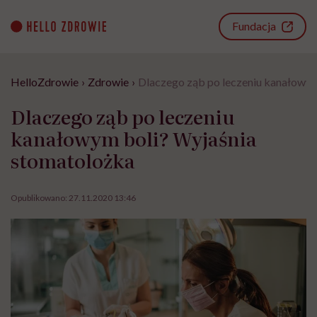
Go
to
Fundacja
content
HelloZdrowie
›
Zdrowie
›
Dlaczego ząb po leczeniu kanałowym
Dlaczego ząb po leczeniu
kanałowym boli? Wyjaśnia
stomatolożka
Opublikowano:
27.11.2020 13:46