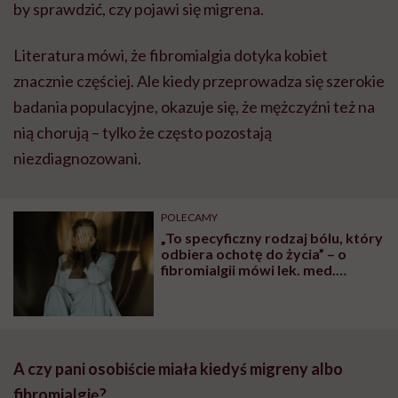
by sprawdzić, czy pojawi się migrena.
Literatura mówi, że fibromialgia dotyka kobiet
znacznie częściej. Ale kiedy przeprowadza się szerokie
badania populacyjne, okazuje się, że mężczyźni też na
nią chorują – tylko że często pozostają
niezdiagnozowani.
POLECAMY
„To specyficzny rodzaj bólu, który
odbiera ochotę do życia” – o
fibromialgii mówi lek. med.
Tomasz Jasiński
A czy pani osobiście miała kiedyś migreny albo
fibromialgię?