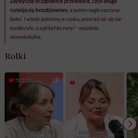
Zazwyczaj to zapalenie przewlekłe, czyli długo
rozwija się bezobjawowo
, a potem nagle zaczyna
boleć. I wtedy jesteśmy w szoku, przecież nic się nie
wydarzyło, a ząb był leczony! ⁣- wyjaśnia
stomatolożka.
Rolki