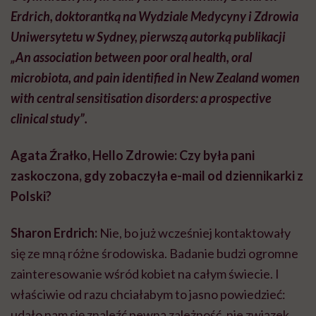
Erdrich, doktorantką
na
Wydziale Medycyny i Zdrowia
Uniwersytetu w Sydney, pierwszą autorką publikacji
„An association between poor oral health, oral
microbiota, and pain identified in New Zealand women
with central sensitisation disorders: a prospective
clinical study”.
Agata Źrałko, Hello Zdrowie: Czy była pani
zaskoczona, gdy zobaczyła e-mail od dziennikarki z
Polski?
Sharon Erdrich:
Nie, bo już wcześniej kontaktowały
się ze mną różne środowiska. Badanie budzi ogromne
zainteresowanie wśród kobiet na całym świecie. I
właściwie od razu chciałabym to jasno powiedzieć:
udało nam się znaleźć pewną zależność, nie związek