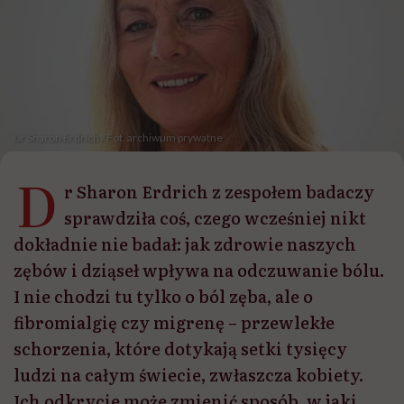
Dr Sharon Erdrich / Fot. archiwum prywatne
D
r Sharon Erdrich z zespołem badaczy
sprawdziła coś, czego wcześniej nikt
dokładnie nie badał: jak zdrowie naszych
zębów i dziąseł wpływa na odczuwanie bólu.
I nie chodzi tu tylko o ból zęba, ale o
fibromialgię czy migrenę – przewlekłe
schorzenia, które dotykają setki tysięcy
ludzi na całym świecie, zwłaszcza kobiety.
Ich odkrycie może zmienić sposób, w jaki