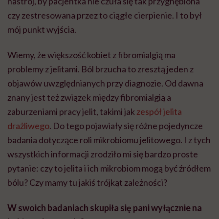
nastrój, by pacjentka nie czuła się tak przygnębiona
czy zestresowana przez to ciągłe cierpienie. I to był
mój punkt wyjścia.
Wiemy, że większość kobiet z fibromialgią ma
problemy z jelitami. Ból brzucha to zresztą jeden z
objawów uwzględnianych przy diagnozie. Od dawna
znany jest też związek między fibromialgią a
zaburzeniami pracy jelit, takimi jak
zespół jelita
drażliwego
. Do tego pojawiały się różne pojedyncze
badania dotyczące roli mikrobiomu jelitowego. I z tych
wszystkich informacji zrodziło mi się bardzo proste
pytanie: czy to jelita i ich mikrobiom mogą być źródłem
bólu? Czy mamy tu jakiś trójkąt zależności?
W swoich badaniach skupiła się pani wyłącznie na