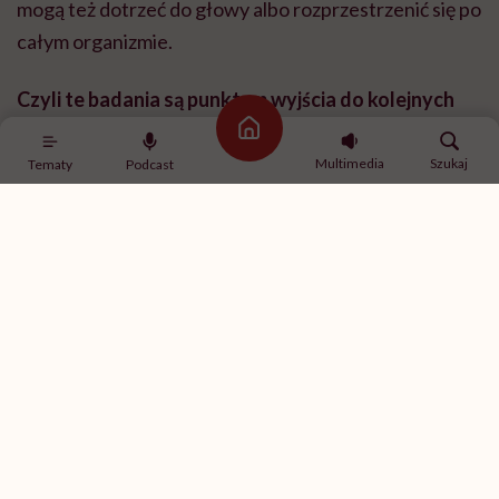
mogą też dotrzeć do głowy albo rozprzestrzenić się po
całym organizmie.
Czyli te badania są punktem wyjścia do kolejnych
projektów?
Strona główna
Multimedia
Szukaj
Tematy
Podcast
Nie planowaliśmy badać związku między zdrowiem
jamy ustnej, mikrobiomem ustnym a innymi rodzajami
bólu. To, co odkryliśmy, można by nazwać
przypadkowym znaleziskiem.
Kiedy zaczęłam analizować dane z badania,
pomyślałam: „O rany, zdrowie jamy ustnej naprawdę
silnie wpływa na wszystkie wskaźniki bólu!”. Właśnie
dlatego zaczęłam przyglądać się tematowi bliżej. I
mieliśmy ogromne szczęście, bo nasz sponsor, firma