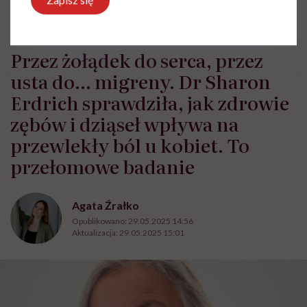
HelloZdrowie
›
Choroby
›
Badania
›
Przez żołądek do serca, p
Przez żołądek do serca, przez
usta do… migreny. Dr Sharon
Erdrich sprawdziła, jak zdrowie
zębów i dziąseł wpływa na
przewlekły ból u kobiet. To
przełomowe badanie
Agata Źrałko
Opublikowano:
29.05.2025 14:56
Aktualizacja:
29.05.2025 15:01