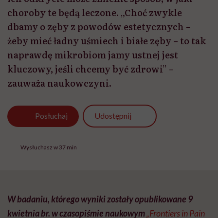
choroby te będą leczone. „Choć zwykle
dbamy o zęby z powodów estetycznych –
żeby mieć ładny uśmiech i białe zęby – to tak
naprawdę mikrobiom jamy ustnej jest
kluczowy, jeśli chcemy być zdrowi” –
zauważa naukowczyni.
Udostępnij
Posłuchaj
Wysłuchasz w 37 min
W badaniu
, którego wyniki zostały
opublikowan
e
9
kwietnia br. w czasopiśmie naukowym
„Frontiers in Pain