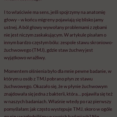
I to właściwie ma sens, jeśli spojrzymy na anatomię
głowy – w końcu migreny pojawiają się blisko jamy
ustnej. A ból głowy wywołany problemami z zębami
nie jest niczym zaskakującym. W artykule pisałam o
innym bardzo częstym bólu: zespole stawu skroniowo-
żuchwowego (TMJ), gdzie staw żuchwy jest
wyjątkowo wrażliwy.
Momentem olśnienia było dla mnie pewne badanie, w
którym u osób z TMJ pobrano płyn ze stawu
żuchwowego. Okazało się, że w płynie żuchwowym
znajdowała się jedna z bakterii, która… pojawiła się też
w naszych badaniach. Właśnie wtedy po raz pierwszy
pomyślałam: jak często występuje TMJ, skoro w ogóle
go nie uwzględniliśmy w swoich badaniach? Nie