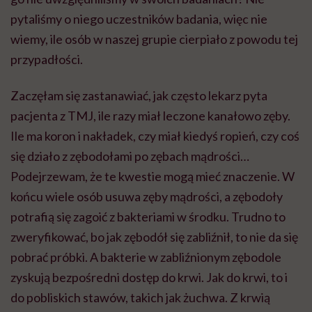
pytaliśmy o niego uczestników badania, więc nie
wiemy, ile osób w naszej grupie cierpiało z powodu tej
przypadłości.
Zaczęłam się zastanawiać, jak często lekarz pyta
pacjenta z TMJ, ile razy miał leczone kanałowo zęby.
Ile ma koron i nakładek, czy miał kiedyś ropień, czy coś
się działo z zębodołami po zębach mądrości…
Podejrzewam, że te kwestie mogą mieć znaczenie. W
końcu wiele osób usuwa zęby mądrości, a zębodoły
potrafią się zagoić z bakteriami w środku. Trudno to
zweryfikować, bo jak zębodół się zabliźnił, to nie da się
pobrać próbki. A bakterie w zabliźnionym zębodole
zyskują bezpośredni dostęp do krwi. Jak do krwi, to i
do pobliskich stawów, takich jak żuchwa. Z krwią