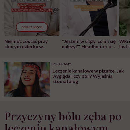
Zobacz więcej
Nie móc zostać przy
"Jestem w ciąży, co mi się
Wkró
chorym dziecku w
należy?". Headhunter o
Inst
szpitalu to tortura.
zmianie pokoleniowej u
atak
"Przeszkadzać w tym
kobiet w ciąży na rynku
wars
może chyba tylko
pracy
eksp
POLECAMY
głupota i brak
Leczenie kanałowe w pigułce. Jak
wyobraźni"
wygląda i czy boli? Wyjaśnia
stomatolog
Przyczyny bólu zęba po
leczeniu kanałowym⁣