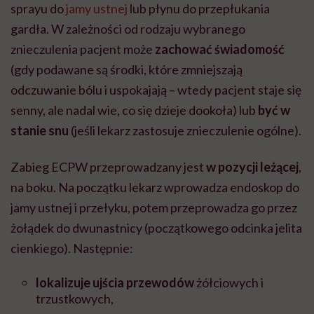
sprayu do
jamy ustnej
lub płynu do przepłukania
gardła. W zależności od rodzaju wybranego
znieczulenia pacjent może
zachować świadomość
(gdy podawane są środki, które zmniejszają
odczuwanie bólu i uspokajają – wtedy pacjent staje się
senny, ale nadal wie, co się dzieje dookoła) lub
być w
stanie snu
(jeśli lekarz zastosuje znieczulenie ogólne).
Zabieg ECPW przeprowadzany jest
w pozycji leżącej
,
na boku. Na początku lekarz wprowadza endoskop do
jamy ustnej i przełyku, potem przeprowadza go przez
żołądek do dwunastnicy (początkowego odcinka jelita
cienkiego). Następnie:
lokalizuje ujścia przewodów
żółciowych i
trzustkowych,