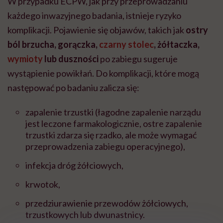
W przypadku ECPW, jak przy przeprowadzaniu
każdego inwazyjnego badania, istnieje ryzyko
komplikacji. Pojawienie się objawów, takich jak
ostry
ból brzucha, gorączka,
czarny stolec
, żółtaczka,
wymioty
lub duszności
po zabiegu sugeruje
wystąpienie powikłań. Do komplikacji, które mogą
następować po badaniu zalicza się:
zapalenie trzustki (łagodne zapalenie narządu
jest leczone farmakologicznie, ostre zapalenie
trzustki zdarza się rzadko, ale może wymagać
przeprowadzenia zabiegu operacyjnego),
infekcja dróg żółciowych,
krwotok,
przedziurawienie przewodów żółciowych,
trzustkowych lub dwunastnicy.