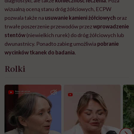
diagnostyki, ale także
konieczność leczenia
. Poza
wizualną oceną stanu dróg żółciowych, ECPW
pozwala także na
usuwanie kamieni żółciowych
oraz
trwałe poszerzenie przewodów przez
wprowadzenie
stentów
(niewielkich rurek) do dróg żółciowych lub
dwunastnicy. Ponadto zabieg umożliwia
pobranie
wycinków tkanek do badania
.
Rolki