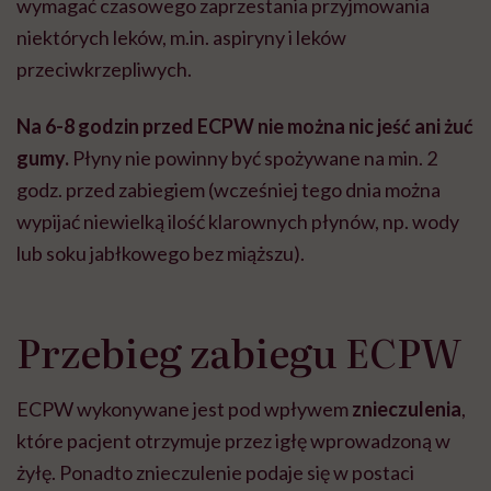
wymagać czasowego zaprzestania przyjmowania
niektórych leków, m.in. aspiryny i leków
przeciwkrzepliwych.
Na 6-8 godzin przed ECPW nie można nic jeść ani żuć
gumy.
Płyny nie powinny być spożywane na min. 2
godz. przed zabiegiem (wcześniej tego dnia można
wypijać niewielką ilość klarownych płynów, np. wody
lub soku jabłkowego bez miąższu).
Przebieg zabiegu ECPW
ECPW wykonywane jest pod wpływem
znieczulenia
,
które pacjent otrzymuje przez igłę wprowadzoną w
żyłę. Ponadto znieczulenie podaje się w postaci