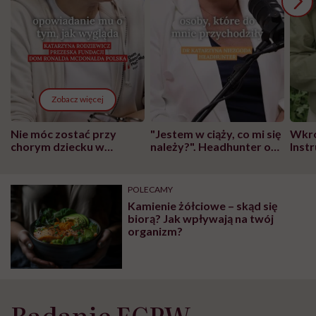
Zobacz więcej
Nie móc zostać przy
"Jestem w ciąży, co mi się
Wkró
chorym dziecku w
należy?". Headhunter o
Inst
szpitalu to tortura.
zmianie pokoleniowej u
atak
"Przeszkadzać w tym
kobiet w ciąży na rynku
wars
może chyba tylko
pracy
eksp
POLECAMY
głupota i brak
Kamienie żółciowe – skąd się
wyobraźni"
biorą? Jak wpływają na twój
organizm?
Badanie ECPW –