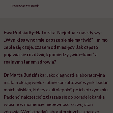
Przeczytasz w 10 min
Ewa Podsiadły-Natorska: Niejedna z nas słyszy:
„Wyniki są w normie, proszę się nie martwić” – mimo
że źle się czuje, czasem od miesięcy. Jak często
pojawia się rozdźwięk pomiędzy „widełkami” a
realnym stanem zdrowia?
Dr Marta Budzińska:
Jako diagnostka laboratoryjna
miałam okazję wielokrotnie konsultować wyniki badań
moich bliskich, którzy czuli niepokój po ich otrzymaniu.
Pacjenci najczęściej zgłaszają się po poradę lekarską
właśnie w momencie niepewności o swój stan
zdrowia. Wyniki badań laboratoryjnych są bardzo