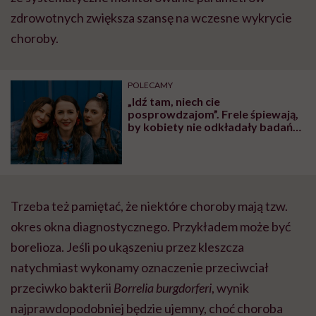
zdrowotnych zwiększa szansę na wczesne wykrycie
choroby.
POLECAMY
„Idź tam, niech cie
posprowdzajom”. Frele śpiewają,
by kobiety nie odkładały badań
na później
Trzeba też pamiętać, że niektóre choroby mają tzw.
okres okna diagnostycznego. Przykładem może być
borelioza. Jeśli po ukąszeniu przez kleszcza
natychmiast wykonamy oznaczenie przeciwciał
przeciwko bakterii
Borrelia burgdorferi
, wynik
najprawdopodobniej będzie ujemny, choć choroba