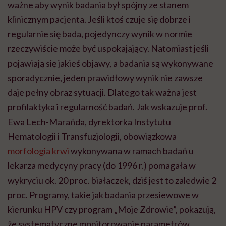
ważne aby wynik badania był spójny ze stanem
klinicznym pacjenta. Jeśli ktoś czuje się dobrze i
regularnie się bada, pojedynczy wynik w normie
rzeczywiście może być uspokajający. Natomiast jeśli
pojawiają się jakieś objawy, a badania są wykonywane
sporadycznie, jeden prawidłowy wynik nie zawsze
daje pełny obraz sytuacji. Dlatego tak ważna jest
profilaktyka i regularność badań. Jak wskazuje prof.
Ewa Lech-Marańda, dyrektorka Instytutu
Hematologii i Transfuzjologii, obowiązkowa
morfologia krwi
wykonywana w ramach badań u
lekarza medycyny pracy (do 1996 r.) pomagała w
wykryciu ok. 20 proc. białaczek, dziś jest to zaledwie 2
proc. Programy, takie jak badania przesiewowe w
kierunku HPV czy program „Moje Zdrowie”, pokazują,
że systematyczne monitorowanie parametrów