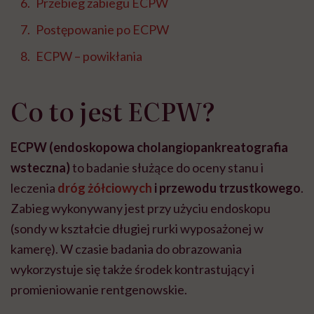
Przebieg zabiegu ECPW
Postępowanie po ECPW
ECPW – powikłania
Co to jest ECPW?
ECPW (endoskopowa cholangiopankreatografia
wsteczna)
to badanie służące do oceny stanu i
leczenia
dróg żółciowych
i przewodu trzustkowego
.
Zabieg wykonywany jest przy użyciu endoskopu
(sondy w kształcie długiej rurki wyposażonej w
kamerę). W czasie badania do obrazowania
wykorzystuje się także środek kontrastujący i
promieniowanie rentgenowskie.