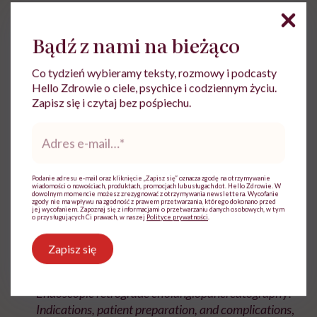
Badania pokazują, że
powikłania rozwijają się u 5-
Bądź z nami na bieżąco
10%
osób poddanych zabiegowi ECPW.
Co tydzień wybieramy teksty, rozmowy i podcasty
Bibliografia:
Hello Zdrowie o ciele, psychice i codziennym życiu.
Zapisz się i czytaj bez pośpiechu.
National Health Service (2019)
Having an ERCP
Adres
(endoscopic retrograde pancreatogram)
.
e-
mail
*
National Institutes of Health (2016)
Endoscopic
Retrograde Cholangiopancreatography (ERCP)
.
Podanie adresu e-mail oraz kliknięcie „Zapisz się” oznacza zgodę na otrzymywanie
wiadomości o nowościach, produktach, promocjach lub usługach dot. Hello Zdrowie. W
dowolnym momencie możesz zrezygnować z otrzymywania newslettera. Wycofanie
Szary N., Al-Kawas F. (2013)
Complications of
zgody nie ma wpływu na zgodność z prawem przetwarzania, którego dokonano przed
jej wycofaniem. Zapoznaj się z informacjami o przetwarzaniu danych osobowych, w tym
endoscopic retrograde cholangiopancreatography:
o przysługujących Ci prawach, w naszej
Polityce prywatności
.
how to avoid and manage them
, Gastroenterology
and Hepatology, 9(8): 496-504.
Zapisz się
Tringali A., Loperfido S., Costamagna G. (2020)
Endoscopic retrograde cholangiopancreatography:
Indications, patient preparation, and complications
,