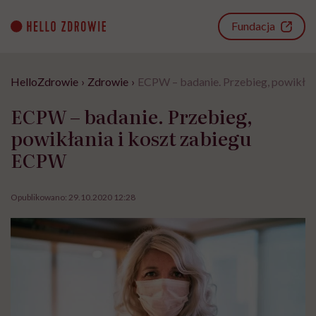
Go
to
Fundacja
content
HelloZdrowie
›
Zdrowie
›
ECPW – badanie. Przebieg, powikłan
ECPW – badanie. Przebieg,
powikłania i koszt zabiegu
ECPW
Opublikowano:
29.10.2020 12:28