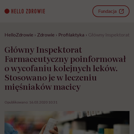
Go
to
Fundacja
content
HelloZdrowie
›
Zdrowie
›
Profilaktyka
›
Główny Inspektorat F
Główny Inspektorat
Farmaceutyczny poinformował
o wycofaniu kolejnych leków.
Stosowano je w leczeniu
mięśniaków macicy
Opublikowano:
16.03.2020 10:31