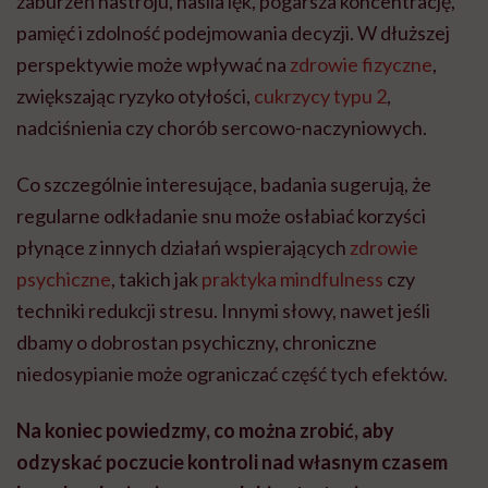
zaburzeń nastroju, nasila lęk, pogarsza koncentrację,
pamięć i zdolność podejmowania decyzji. W dłuższej
perspektywie może wpływać na
zdrowie fizyczne
,
zwiększając ryzyko otyłości,
cukrzycy typu 2
,
nadciśnienia czy chorób sercowo-naczyniowych.
Co szczególnie interesujące, badania sugerują, że
regularne odkładanie snu może osłabiać korzyści
płynące z innych działań wspierających
zdrowie
psychiczne
, takich jak
praktyka mindfulness
czy
techniki redukcji stresu. Innymi słowy, nawet jeśli
dbamy o dobrostan psychiczny, chroniczne
niedosypianie może ograniczać część tych efektów.
Na koniec powiedzmy, co można zrobić, aby
odzyskać poczucie kontroli nad własnym czasem