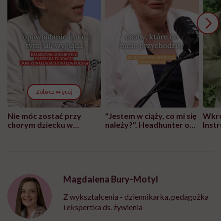
Zobacz więcej
Nie móc zostać przy
"Jestem w ciąży, co mi się
Wkró
chorym dziecku w
należy?". Headhunter o
Inst
szpitalu to tortura.
zmianie pokoleniowej u
atak
"Przeszkadzać w tym
kobiet w ciąży na rynku
wars
może chyba tylko
pracy
eksp
głupota i brak
wyobraźni"
Magdalena Bury-Motyl
Z wykształcenia - dziennikarka, pedagożka
i ekspertka ds. żywienia