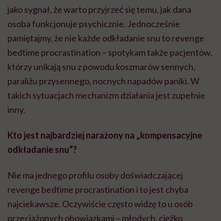
jako sygnał, że warto przyjrzeć się temu, jak dana
osoba funkcjonuje psychicznie. Jednocześnie
pamiętajmy, że nie każde odkładanie snu to revenge
bedtime procrastination – spotykam także pacjentów,
którzy unikają snu z powodu koszmarów sennych,
paraliżu przysennego, nocnych napadów paniki. W
takich sytuacjach mechanizm działania jest zupełnie
inny.
Kto jest najbardziej narażony na „kompensacyjne
odkładanie snu”?
Nie ma jednego profilu osoby doświadczającej
revenge bedtime procrastination i to jest chyba
najciekawsze. Oczywiście często widzę to u osób
przeciążonych obowiązkami – młodych, ciężko