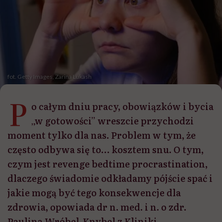
fot. Getty Images, Zarina Lukash
P
o całym dniu pracy, obowiązków i bycia
„w gotowości” wreszcie przychodzi
moment tylko dla nas. Problem w tym, że
często odbywa się to… kosztem snu. O tym,
czym jest revenge bedtime procrastination,
dlaczego świadomie odkładamy pójście spać i
jakie mogą być tego konsekwencje dla
zdrowia, opowiada dr n. med. i n. o zdr.
Paulina Wróbel-Knybel z Kliniki