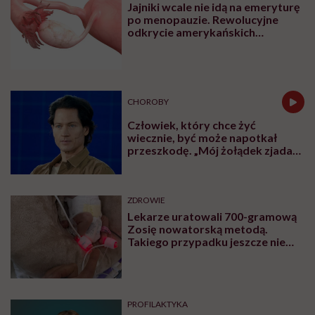
Jajniki wcale nie idą na emeryturę
po menopauzie. Rewolucyjne
odkrycie amerykańskich
naukowców
CHOROBY
Człowiek, który chce żyć
wiecznie, być może napotkał
przeszkodę. „Mój żołądek zjada
sam siebie”
ZDROWIE
Lekarze uratowali 700-gramową
Zosię nowatorską metodą.
Takiego przypadku jeszcze nie
było
PROFILAKTYKA