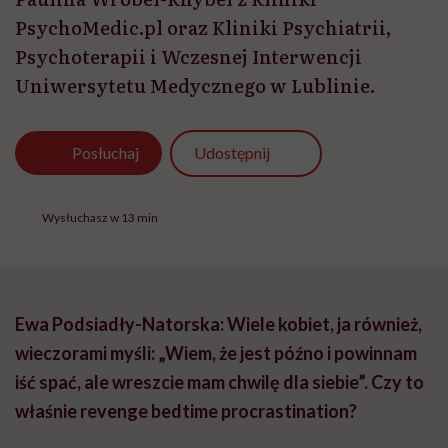
PsychoMedic.pl oraz Kliniki Psychiatrii,
Psychoterapii i Wczesnej Interwencji
Uniwersytetu Medycznego w Lublinie.
Udostępnij
Posłuchaj
Wysłuchasz w 13 min
Ewa Podsiadły-Natorska: Wiele kobiet, ja również,
wieczorami myśli: „Wiem, że jest późno i powinnam
iść spać, ale wreszcie mam chwilę dla siebie”. Czy to
właśnie revenge bedtime procrastination?