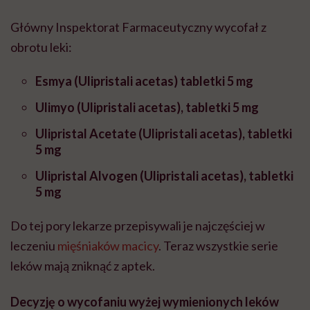
Główny Inspektorat Farmaceutyczny wycofał z
obrotu leki:
Esmya (Ulipristali acetas) tabletki 5 mg
Ulimyo (Ulipristali acetas), tabletki 5 mg
Ulipristal Acetate (Ulipristali acetas), tabletki
5 mg
Ulipristal Alvogen (Ulipristali acetas), tabletki
5 mg
Do tej pory lekarze przepisywali je najczęściej w
leczeniu
mięśniaków macicy
. Teraz wszystkie serie
leków mają zniknąć z aptek.
Decyzję o wycofaniu wyżej wymienionych leków