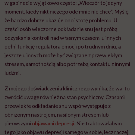
w gabinecie wyjątkowo często: „Wieczór to jedyny
moment, kiedy nikt niczego ode mnie nie chce”. Myślę,
że bardzo dobrze ukazuje ono istotę problemu. U
części osób wieczorne odkładanie snu jest próbą
odzyskania kontroli nad własnym czasem, u innych
pełni funkcję regulatora emocji po trudnym dniu, a
jeszcze u innych może być związane z przewlekłym
stresem, samotnością albo potrzebą kontaktu z innymi
ludźmi.
Z mojego doświadczenia klinicznego wynika, że warto
zwrócić uwagę również na stan psychiczny. Czasami
przewlekłe odkładanie snu współwystępuje z
obniżonym nastrojem, nasilonym stresem lub
pierwszymi
objawami depresji
. Nie traktowałabym
tego jako objawu depresji samego w sobie, lecz raczej