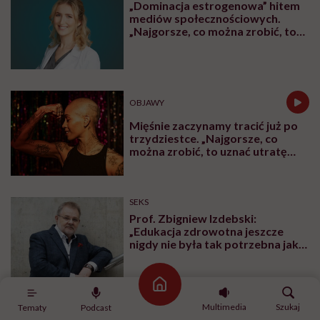
„Dominacja estrogenowa” hitem
mediów społecznościowych.
„Najgorsze, co można zrobić, to
leczyć modne hasło”
OBJAWY
Mięśnie zaczynamy tracić już po
trzydziestce. „Najgorsze, co
można zrobić, to uznać utratę
sprawności za nieunikniony
element starzenia”
SEKS
Prof. Zbigniew Izdebski:
„Edukacja zdrowotna jeszcze
nigdy nie była tak potrzebna jak
teraz, kiedy jest taki chaos
informacyjny”
Strona główna
Multimedia
Szukaj
Tematy
Podcast
BADANIA