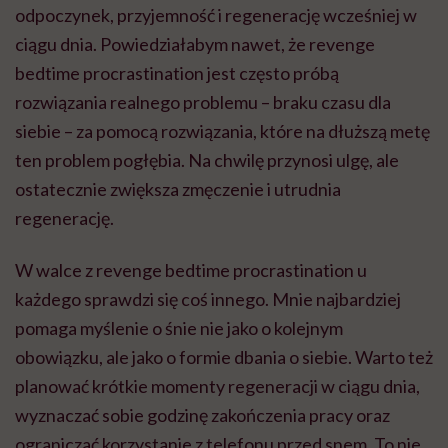
odpoczynek, przyjemność i regenerację wcześniej w
ciągu dnia. Powiedziałabym nawet, że revenge
bedtime procrastination jest często próbą
rozwiązania realnego problemu – braku czasu dla
siebie – za pomocą rozwiązania, które na dłuższą metę
ten problem pogłębia. Na chwilę przynosi ulgę, ale
ostatecznie zwiększa zmęczenie i utrudnia
regenerację.
W walce z revenge bedtime procrastination u
każdego sprawdzi się coś innego. Mnie najbardziej
pomaga myślenie o śnie nie jako o kolejnym
obowiązku, ale jako o formie dbania o siebie. Warto też
planować krótkie momenty regeneracji w ciągu dnia,
wyznaczać sobie godzinę zakończenia pracy oraz
ograniczać korzystanie z telefonu przed snem. To nie