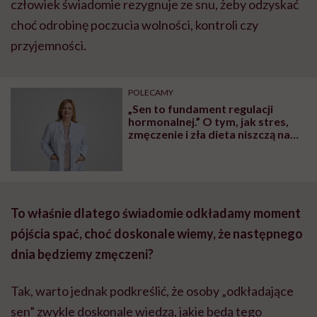
człowiek świadomie rezygnuje ze snu, żeby odzyskać
choć odrobinę poczucia wolności, kontroli czy
przyjemności.
POLECAMY
„Sen to fundament regulacji
hormonalnej.” O tym, jak stres,
zmęczenie i zła dieta niszczą nam
organizm, opowiada dr n. med.
Katarzyna Romanek-Piva
To właśnie dlatego świadomie odkładamy moment
pójścia spać, choć doskonale wiemy, że następnego
dnia będziemy zmęczeni?
Tak, warto jednak podkreślić, że osoby „odkładające
sen” zwykle doskonale wiedzą, jakie będą tego