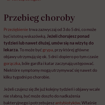
Przebieg choroby
Przeziębienie
trwa zazwyczaj od 3 do 5 dni, co może
być istotną wskazówką.
Jeżeli chorujesz ponad
tydzień lub nawet dłużej, umów się na wizytę do
lekarza.
To może być
grypa
, przy której główne
objawy utrzymują się ok. 5 dni i dopiero po tym czasie
gorączka
, bóle gardła i katar zaczynają ustępować.
Niektóre symptomy mogą utrzymywać się nawet do
kilku tygodni po chorobie.
Jeżeli czujesz się źle już kolejny tydzień i objawy wcale
nie słabną, być może doszło do nadkażenia
bakteryjnego i potrzebujesz
antybiotyków
. Właśnie