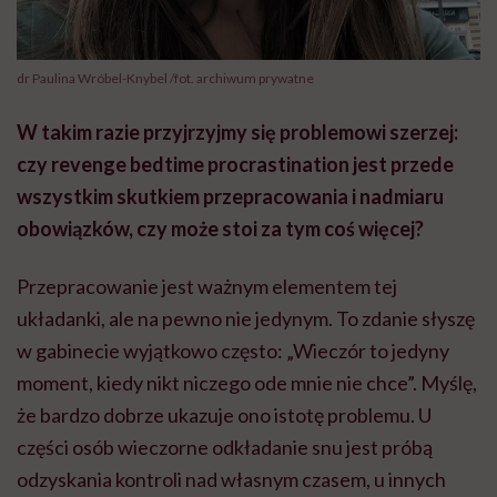
dr Paulina Wróbel-Knybel /fot. archiwum prywatne
W takim razie przyjrzyjmy się problemowi szerzej:
czy revenge bedtime procrastination jest przede
wszystkim skutkiem przepracowania i nadmiaru
obowiązków, czy może stoi za tym coś więcej?
Przepracowanie jest ważnym elementem tej
układanki, ale na pewno nie jedynym. To zdanie słyszę
w gabinecie wyjątkowo często: „Wieczór to jedyny
moment, kiedy nikt niczego ode mnie nie chce”. Myślę,
że bardzo dobrze ukazuje ono istotę problemu. U
części osób wieczorne odkładanie snu jest próbą
odzyskania kontroli nad własnym czasem, u innych