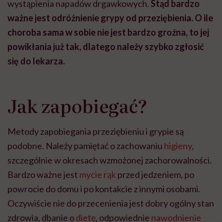
wystąpienia napadów drgawkowych.
Stąd bardzo
ważne jest odróżnienie grypy od przeziębienia. O ile
choroba sama w sobie nie jest bardzo groźna, to jej
powikłania już tak, dlatego należy szybko zgłosić
się do lekarza.
Jak zapobiegać?
Metody zapobiegania przeziębieniu i grypie są
podobne. Należy pamiętać o zachowaniu
higieny
,
szczególnie w okresach wzmożonej zachorowalności.
Bardzo ważne jest
mycie rąk
przed jedzeniem, po
powrocie do domu i po kontakcie z innymi osobami.
Oczywiście nie do przecenienia jest dobry ogólny stan
zdrowia, dbanie o
dietę
, odpowiednie
nawodnienie