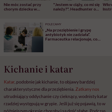
Nie móc zostać przy
"Jestem w ciąży, co mi się
Wkró
chorym dziecku w
należy?". Headhunter o
Inst
szpitalu to tortura.
zmianie pokoleniowej u
atak
"Przeszkadzać w tym
kobiet w ciąży na rynku
wars
może chyba tylko
pracy
eksp
POLECAMY
głupota i brak
„Na przeziębienie i grypę
wyobraźni"
antybiotyk nie zadziała”.
Farmaceutka relacjonuje, co
dzieje się w aptekach w sezonie
infekcyjnym
Kichanie i katar
Katar
, podobnie jak kichanie, to objawy bardziej
charakterystyczne dla przeziębienia.
Zatkany nos
utrudniający oddychanie czy cieknący, wodnisty katar
rzadziej występują w grypie. Jeśli już się pojawią, to w
późniejszym okresie choroby i są dość słabe. Podczas