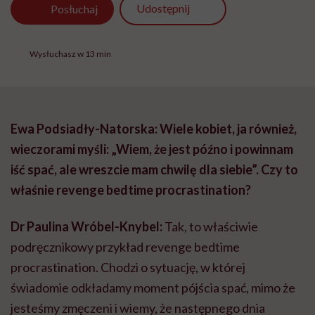
Udostępnij
Posłuchaj
Wysłuchasz w 13 min
Ewa Podsiadły-Natorska: Wiele kobiet, ja również,
wieczorami myśli: „Wiem, że jest późno i powinnam
iść spać, ale wreszcie mam chwilę dla siebie”. Czy to
właśnie revenge bedtime procrastination?
Dr Paulina Wróbel-Knybel:
Tak, to właściwie
podręcznikowy przykład revenge bedtime
procrastination. Chodzi o sytuację, w której
świadomie odkładamy moment pójścia spać, mimo że
jesteśmy zmęczeni i wiemy, że następnego dnia