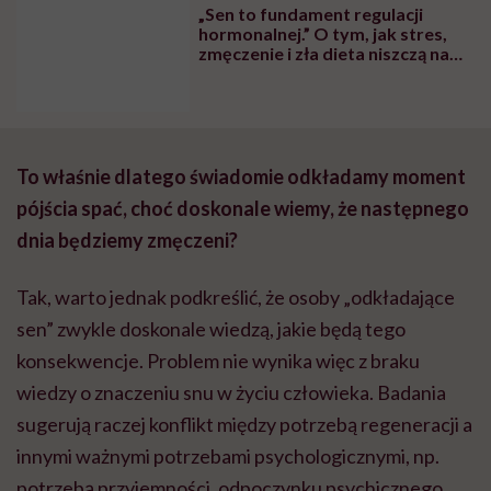
„Sen to fundament regulacji
hormonalnej.” O tym, jak stres,
zmęczenie i zła dieta niszczą nam
organizm, opowiada dr n. med.
Katarzyna Romanek-Piva
To właśnie dlatego świadomie odkładamy moment
pójścia spać, choć doskonale wiemy, że następnego
dnia będziemy zmęczeni?
Tak, warto jednak podkreślić, że osoby „odkładające
sen” zwykle doskonale wiedzą, jakie będą tego
konsekwencje. Problem nie wynika więc z braku
wiedzy o znaczeniu snu w życiu człowieka. Badania
sugerują raczej konflikt między potrzebą regeneracji a
innymi ważnymi potrzebami psychologicznymi, np.
potrzebą przyjemności, odpoczynku psychicznego,