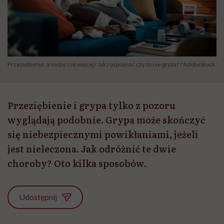
Przeziębienie, a może coś więcej? Jak rozpoznać czy to nie grypa? / AdobeStock
Przeziębienie i grypa tylko z pozoru
wyglądają podobnie. Grypa może skończyć
się niebezpiecznymi powikłaniami, jeżeli
jest nieleczona. Jak odróżnić te dwie
choroby? Oto kilka sposobów.
Udostępnij