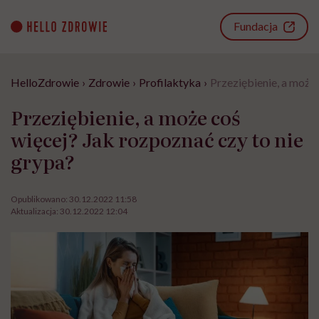
Go
to
Fundacja
content
HelloZdrowie
›
Zdrowie
›
Profilaktyka
›
Przeziębienie, a może 
Przeziębienie, a może coś
więcej? Jak rozpoznać czy to nie
grypa?
Opublikowano:
30.12.2022 11:58
Aktualizacja:
30.12.2022 12:04