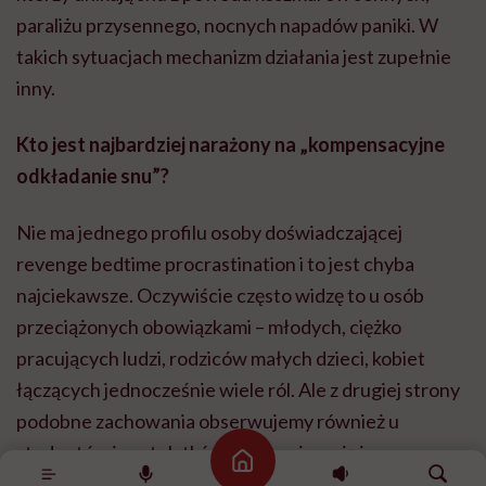
paraliżu przysennego, nocnych napadów paniki. W
takich sytuacjach mechanizm działania jest zupełnie
inny.
Kto jest najbardziej narażony na „kompensacyjne
odkładanie snu”?
Nie ma jednego profilu osoby doświadczającej
revenge bedtime procrastination i to jest chyba
najciekawsze. Oczywiście często widzę to u osób
przeciążonych obowiązkami – młodych, ciężko
pracujących ludzi, rodziców małych dzieci, kobiet
łączących jednocześnie wiele ról. Ale z drugiej strony
podobne zachowania obserwujemy również u
studentów i nastolatków, którzy nie mają jeszcze
Strona główna
takiej liczby obowiązków jak dorośli. Pokazuje to, że