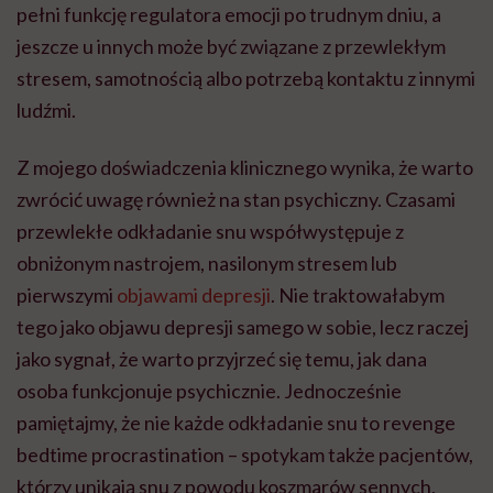
pełni funkcję regulatora emocji po trudnym dniu, a
jeszcze u innych może być związane z przewlekłym
stresem, samotnością albo potrzebą kontaktu z innymi
ludźmi.
Z mojego doświadczenia klinicznego wynika, że warto
zwrócić uwagę również na stan psychiczny. Czasami
przewlekłe odkładanie snu współwystępuje z
obniżonym nastrojem, nasilonym stresem lub
pierwszymi
objawami depresji
. Nie traktowałabym
tego jako objawu depresji samego w sobie, lecz raczej
jako sygnał, że warto przyjrzeć się temu, jak dana
osoba funkcjonuje psychicznie. Jednocześnie
pamiętajmy, że nie każde odkładanie snu to revenge
bedtime procrastination – spotykam także pacjentów,
którzy unikają snu z powodu koszmarów sennych,