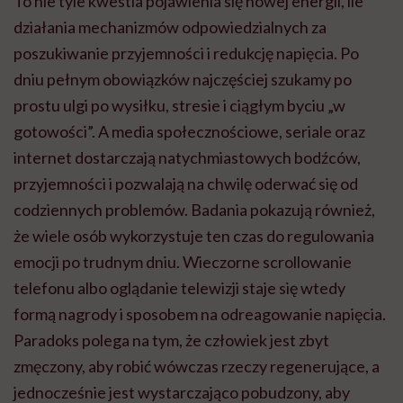
To nie tyle kwestia pojawienia się nowej energii, ile
działania mechanizmów odpowiedzialnych za
poszukiwanie przyjemności i redukcję napięcia. Po
dniu pełnym obowiązków najczęściej szukamy po
prostu ulgi po wysiłku, stresie i ciągłym byciu „w
gotowości”. A media społecznościowe, seriale oraz
internet dostarczają natychmiastowych bodźców,
przyjemności i pozwalają na chwilę oderwać się od
codziennych problemów. Badania pokazują również,
że wiele osób wykorzystuje ten czas do regulowania
emocji po trudnym dniu. Wieczorne scrollowanie
telefonu albo oglądanie telewizji staje się wtedy
formą nagrody i sposobem na odreagowanie napięcia.
Paradoks polega na tym, że człowiek jest zbyt
zmęczony, aby robić wówczas rzeczy regenerujące, a
jednocześnie jest wystarczająco pobudzony, aby