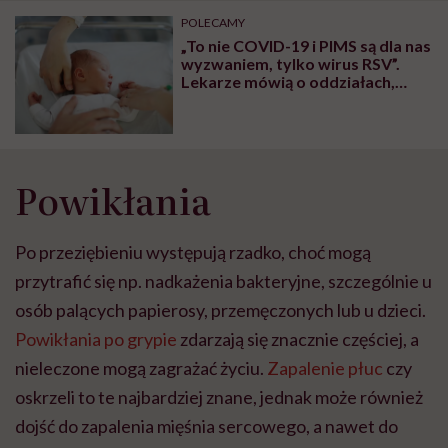
POLECAMY
„To nie COVID-19 i PIMS są dla nas
wyzwaniem, tylko wirus RSV”.
Lekarze mówią o oddziałach,
które pękają w szwach
Powikłania
Po przeziębieniu występują rzadko, choć mogą
przytrafić się np. nadkażenia bakteryjne, szczególnie u
osób palących papierosy, przemęczonych lub u dzieci.
Powikłania po grypie
zdarzają się znacznie częściej, a
nieleczone mogą zagrażać życiu.
Zapalenie płuc
czy
oskrzeli to te najbardziej znane, jednak może również
dojść do zapalenia mięśnia sercowego, a nawet do