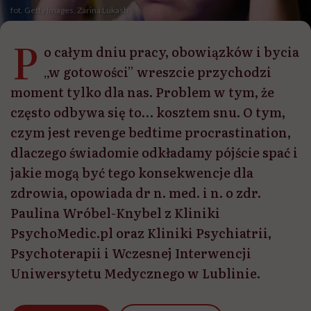
fot. Getty Images, Zarina Lukash
P
o całym dniu pracy, obowiązków i bycia
„w gotowości” wreszcie przychodzi
moment tylko dla nas. Problem w tym, że
często odbywa się to… kosztem snu. O tym,
czym jest revenge bedtime procrastination,
dlaczego świadomie odkładamy pójście spać i
jakie mogą być tego konsekwencje dla
zdrowia, opowiada dr n. med. i n. o zdr.
Paulina Wróbel-Knybel z Kliniki
PsychoMedic.pl oraz Kliniki Psychiatrii,
Psychoterapii i Wczesnej Interwencji
Uniwersytetu Medycznego w Lublinie.