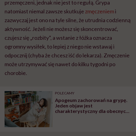
przemęczeni, jednak nie jest to regułą. Grypa
natomiast niemal zawsze skutkuje
zmęczeniem
i
zazwyczaj jest ono na tyle silne, że utrudnia codzienną
aktywność. Jeżeli nie możesz się skoncentrować,
czujesz się „rozbity”, a wstanie z łóżka oznacza
ogromny wysiłek, to lepiej z niego nie wstawaj i
odpocznij (chyba że chcesz iść do lekarza). Zmęczenie
może utrzymywać się nawet do kilku tygodni po
chorobie.
POLECAMY
Apogeum zachorowań na grypę.
Jeden objaw jest
charakterystyczny dla obecnych
zakażeń