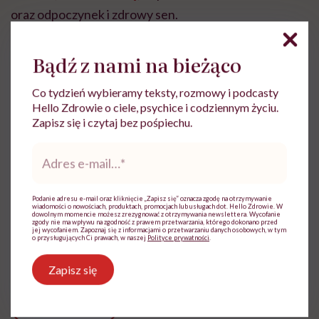
oraz odpoczynek i zdrowy sen.
Bądź z nami na bieżąco
Co tydzień wybieramy teksty, rozmowy i podcasty
Hello Zdrowie o ciele, psychice i codziennym życiu.
Karolina Twardowska
Zapisz się i czytaj bez pośpiechu.
Studentka kierunku lekarskiego na
Adres
Warszawskim Uniwersytecie Medycznym.
e-
Od początku studiów aktywnie działa w
mail
*
Międzynarodowym Stowarzyszeniu
Studentów Medycyny IFMSA-Poland, gdzie
Podanie adresu e-mail oraz kliknięcie „Zapisz się” oznacza zgodę na otrzymywanie
wiadomości o nowościach, produktach, promocjach lub usługach dot. Hello Zdrowie. W
m.in. pełniła funkcję Koordynatora
dowolnym momencie możesz zrezygnować z otrzymywania newslettera. Wycofanie
zgody nie ma wpływu na zgodność z prawem przetwarzania, którego dokonano przed
Narodowego ds. Zdrowia Publicznego
jej wycofaniem. Zapoznaj się z informacjami o przetwarzaniu danych osobowych, w tym
o przysługujących Ci prawach, w naszej
Polityce prywatności
.
Zobacz profil
Zapisz się
Udostępnij