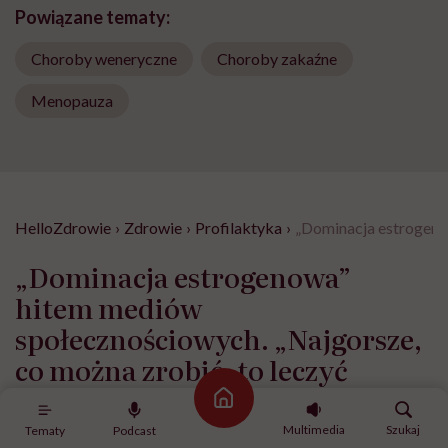
Powiązane tematy:
Choroby weneryczne
Choroby zakaźne
Menopauza
HelloZdrowie
›
Zdrowie
›
Profilaktyka
›
„Dominacja estrogeno
„Dominacja estrogenowa”
hitem mediów
społecznościowych. „Najgorsze,
co można zrobić, to leczyć
modne hasło”
Strona główna
Multimedia
Szukaj
Tematy
Podcast