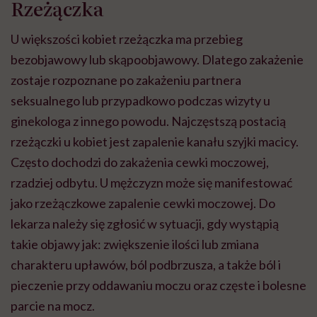
Rzeżączka
U większości kobiet rzeżączka ma przebieg
bezobjawowy lub skąpoobjawowy. Dlatego zakażenie
zostaje rozpoznane po zakażeniu partnera
seksualnego lub przypadkowo podczas wizyty u
ginekologa z innego powodu. Najczęstszą postacią
rzeżączki u kobiet jest zapalenie kanału szyjki macicy.
Często dochodzi do zakażenia cewki moczowej,
rzadziej odbytu. U mężczyzn może się manifestować
jako rzeżączkowe zapalenie cewki moczowej. Do
lekarza należy się zgłosić w sytuacji, gdy wystąpią
takie objawy jak: zwiększenie ilości lub zmiana
charakteru upławów, ból podbrzusza, a także ból i
pieczenie przy oddawaniu moczu oraz częste i bolesne
parcie na mocz.