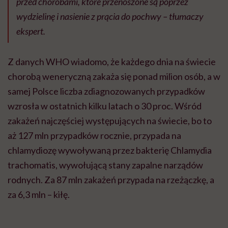
przed chorobami, które przenoszone są poprzez
wydzielinę i nasienie z prącia do pochwy – tłumaczy
ekspert.
Z danych WHO wiadomo, że każdego dnia na świecie
chorobą weneryczną zakaża się ponad milion osób, a w
samej Polsce liczba zdiagnozowanych przypadków
wzrosła w ostatnich kilku latach o 30 proc. Wśród
zakażeń najczęściej występujących na świecie, bo to
aż 127 mln przypadków rocznie, przypada na
chlamydiozę wywoływaną przez bakterię Chlamydia
trachomatis, wywołującą stany zapalne narządów
rodnych. Za 87 mln zakażeń przypada na rzeżączkę, a
za 6,3 mln – kiłę.