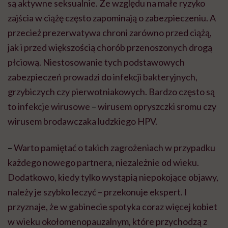
są aktywne seksualnie. Ze względu na małe ryzyko
zajścia w ciążę często zapominają o zabezpieczeniu. A
przecież prezerwatywa chroni zarówno przed ciążą,
jak i przed większością chorób przenoszonych drogą
płciową. Niestosowanie tych podstawowych
zabezpieczeń prowadzi do infekcji bakteryjnych,
grzybiczych czy pierwotniakowych. Bardzo często są
to infekcje wirusowe
–
wirusem opryszczki sromu czy
wirusem brodawczaka ludzkiego HPV.
–
Warto pamiętać o takich zagrożeniach w przypadku
każdego nowego partnera, niezależnie od wieku.
Dodatkowo, kiedy tylko wystąpią niepokojące objawy,
należy je szybko leczyć – przekonuje ekspert. I
przyznaje, że w gabinecie spotyka coraz więcej kobiet
w wieku okołomenopauzalnym, które przychodzą z