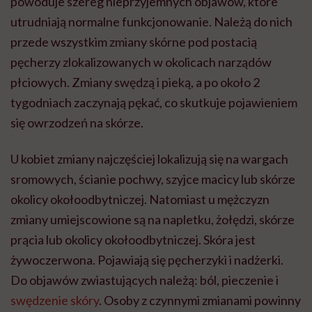
powoduje szereg nieprzyjemnych objawów, które
utrudniają normalne funkcjonowanie. Należą do nich
przede wszystkim zmiany skórne pod postacią
pęcherzy zlokalizowanych w okolicach narządów
płciowych. Zmiany swędzą i pieką, a po około 2
tygodniach zaczynają pękać, co skutkuje pojawieniem
się owrzodzeń na skórze.
U kobiet zmiany najczęściej lokalizują się na wargach
sromowych, ścianie pochwy, szyjce macicy lub skórze
okolicy okołoodbytniczej. Natomiast u mężczyzn
zmiany umiejscowione są na napletku, żołędzi, skórze
prącia lub okolicy okołoodbytniczej. Skóra jest
żywoczerwona. Pojawiają się pęcherzyki i nadżerki.
Do objawów zwiastujących należą: ból, pieczenie i
swędzenie skóry
. Osoby z czynnymi zmianami powinny