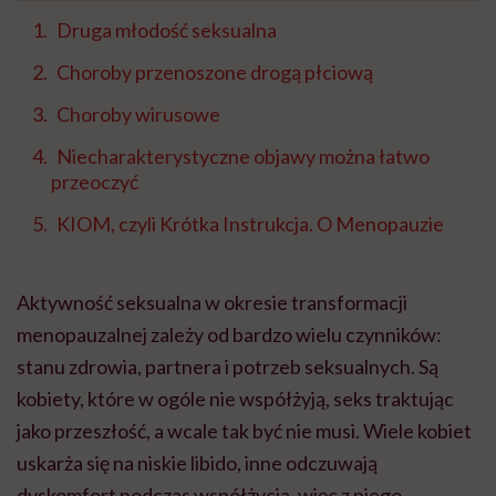
Druga młodość seksualna
Choroby przenoszone drogą płciową
Choroby wirusowe
Niecharakterystyczne objawy można łatwo
przeoczyć
KIOM, czyli Krótka Instrukcja. O Menopauzie
Aktywność seksualna w okresie transformacji
menopauzalnej zależy od bardzo wielu czynników:
stanu zdrowia, partnera i potrzeb seksualnych. Są
kobiety, które w ogóle nie współżyją, seks traktując
jako przeszłość, a wcale tak być nie musi. Wiele kobiet
uskarża się na niskie libido, inne odczuwają
dyskomfort podczas współżycia, więc z niego