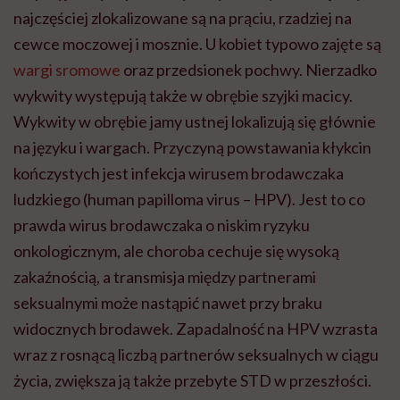
najczęściej zlokalizowane są na prąciu, rzadziej na
cewce moczowej i mosznie. U kobiet typowo zajęte są
wargi sromowe
oraz przedsionek pochwy. Nierzadko
wykwity występują także w obrębie szyjki macicy.
Wykwity w obrębie jamy ustnej lokalizują się głównie
na języku i wargach. Przyczyną powstawania kłykcin
kończystych jest infekcja wirusem brodawczaka
ludzkiego (human papilloma virus – HPV). Jest to co
prawda wirus brodawczaka o niskim ryzyku
onkologicznym, ale choroba cechuje się wysoką
zakaźnością, a transmisja między partnerami
seksualnymi może nastąpić nawet przy braku
widocznych brodawek. Zapadalność na HPV wzrasta
wraz z rosnącą liczbą partnerów seksualnych w ciągu
życia, zwiększa ją także przebyte STD w przeszłości.