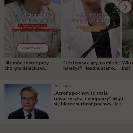
Zobacz więcej
Nie móc zostać przy
"Jestem w ciąży, co mi się
Wkró
chorym dziecku w
należy?". Headhunter o
Inst
szpitalu to tortura.
zmianie pokoleniowej u
atak
"Przeszkadzać w tym
kobiet w ciąży na rynku
wars
może chyba tylko
pracy
eksp
POLECAMY
głupota i brak
„Atrofia pochwy to stała
wyobraźni"
towarzyszka menopauzy”. Skąd
się bierze suchość pochwy i jak
sobie z nią poradzić, mówi prof.
Paweł Miotła