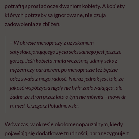
potrafią sprostać oczekiwaniom kobiety. A kobiety,
których potrzeby są ignorowane, nie czują
zadowolenia ze zbliżeń.
–
W okresie menopauzy z uzyskaniem
satysfakcjonującego życia seksualnego jest jeszcze
gorzej. Jeśli kobieta miała wcześniej udany seks z
mężem czy partnerem, po menopauzie też będzie
odczuwała z niego radość. Nieraz jednak jest tak, że
jakość współżycia nigdy nie była zadowalająca, ale
żadna ze stron przez lata o tym nie mówiła
–
mówi dr
n. med. Grzegorz Południewski.
Wówczas, w okresie okołomenopauzalnym, kiedy
pojawiają się dodatkowe trudności, para rezygnuje z