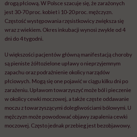
drogą płciową. W Polsce szacuje się, że zarażonych
jest 30-70 proc. kobiet i 10-20 proc. mężczyzn.
Częstość występowania rzęsistkowicy zwiększa się
wraz z wiekiem. Okres inkubacji wynosi zwykle od 4
dni do 4 tygodni.
U większości pacjentów główną manifestacją choroby
są pieniste żółtozielone upławy o nieprzyjemnym
zapachu oraz podrażnienie okolicy narządów
płciowych. Mogą się one pojawić w ciągu kilku dni po
zarażeniu. Upławom towarzyszyć może ból i pieczenie
w okolicy cewki moczowej, a także częste oddawanie
moczu z towarzyszącymi dolegliwościami bólowymi. U
mężczyzn może powodować objawy zapalenia cewki
moczowej. Często jednak przebieg jest bezobjawowy.