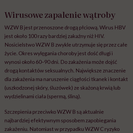
Wirusowe zapalenie wątroby
WZW B jest przenoszone drogą płciową. Wirus HBV
jest około 100 razy bardziej zakaźny niż HIV.
Nosicielstwo WZW B zwykle utrzymuje się przez całe
życie. Okres wylęgania choroby jest dość długi i
wynosi około 60–90 dni. Do zakażenia może dojść
drogą kontaktów seksualnych. Największe znaczenie
dla zakażenia ma naruszenie ciągłości tkanek i kontakt
(uszkodzonej skóry, śluzówek) ze skażoną krwią lub
wydzielinami ciała (spermą, śliną).
Szczepienia przeciwko WZW B są aktualnie
najbardziej efektywnym sposobem zapobiegania
zakażeniu. Natomiast w przypadku WZW C ryzyko