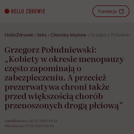
Go
to
Fundacja
content
HelloZdrowie
›
Seks
›
Choroby intymne
›
Grzegorz Południewsk
Grzegorz Południewski:
„Kobiety w okresie menopauzy
często zapominają o
zabezpieczeniu. A przecież
prezerwatywa chroni także
przed większością chorób
przenoszonych drogą płciową”
Opublikowano:
28.12.2023 10:12
Aktualizacja:
27.03.2024 10:24