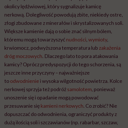
okolicy lędźwiowej, który sygnalizuje kamicę
nerkową. Dolegliwość powodują zbite, niekiedy ostre,
złogi zbudowane z minerałów i skrystalizowanych soli.
Większe kamienie dają o sobie znać silnym bólem,
któremu mogą towarzyszyć
nudności
,
wymioty
,
krwiomocz, podwyższona temperatura lub
zakażenia
dróg moczowych
. Dlaczego lato to pora atakowania
kamicy? Oprócz predyspozycji do tego schorzenia, są
jeszcze inne przyczyny – najważniejsze
to
odwodnienie
i wysoka wilgotność powietrza. Kolce
nerkowej sprzyja też podróż
samolotem
, ponieważ
unoszenie się i opadanie mogą powodować
przesuwanie się
kamieni nerkowych
. Co zrobić? Nie
dopuszczać do odwodnienia, ograniczyć produkty z
dużą ilością soli i szczawianów (np. rabarbar, szczaw,