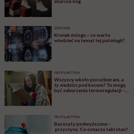
ZDROWIE
„Proszę ściągnąć stanik” – mówi
lekarz podczas badania. Czy
zawsze należy się na to zgadzać?
SEKS
Zakleszczenie podczas seksu.
Ginekolog: pamiętam dwa
poważne przypadki, które
wymagały interwencji szpitalnej
ZDROWIE
Skąd się biorą skurcze w nogach?
Leki i domowe sposoby na
skurcze nóg