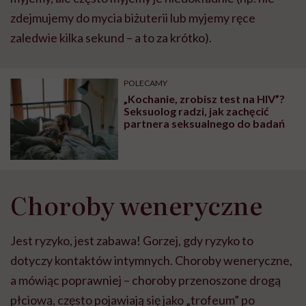
zdejmujemy do mycia biżuterii lub myjemy ręce
zaledwie kilka sekund – a to za krótko).
POLECAMY
„Kochanie, zrobisz test na HIV”?
Seksuolog radzi, jak zachęcić
partnera seksualnego do badań
Choroby weneryczne
Jest ryzyko, jest zabawa! Gorzej, gdy ryzyko to
dotyczy kontaktów intymnych. Choroby weneryczne,
a mówiąc poprawniej – choroby przenoszone drogą
płciową, często pojawiają się jako „trofeum” po