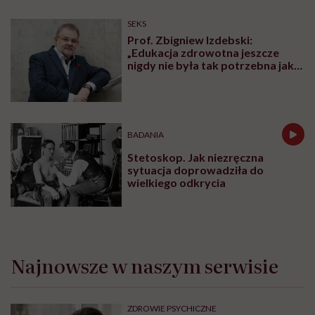
PROFILAKTYKA
„Zemsta na śnie”, żeby odzyskać
czas dla siebie. Psychiatra
tłumaczy, czym jest revenge
bedtime procrastination
PROFILAKTYKA
„Dominacja estrogenowa” hitem
mediów społecznościowych.
„Najgorsze, co można zrobić, to
leczyć modne hasło”
OBJAWY
Mięśnie zaczynamy tracić już po
trzydziestce. „Najgorsze, co
można zrobić, to uznać utratę
sprawności za nieunikniony
element starzenia”
SEKS