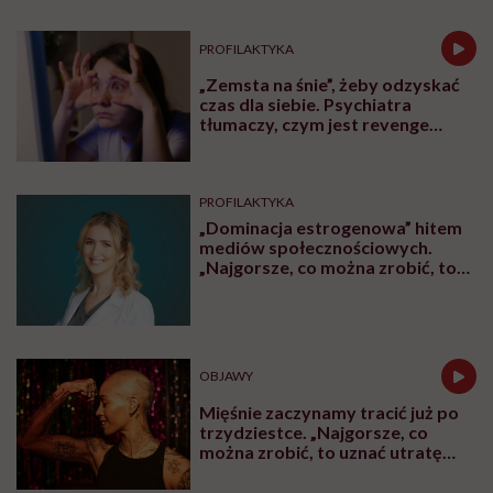
Jajniki wcale nie idą na emeryturę
po menopauzie. Rewolucyjne
odkrycie amerykańskich
naukowców
CHOROBY
Człowiek, który chce żyć
wiecznie, być może napotkał
przeszkodę. „Mój żołądek zjada
sam siebie”
ZDROWIE
Lekarze uratowali 700-gramową
Zosię nowatorską metodą.
Takiego przypadku jeszcze nie
było