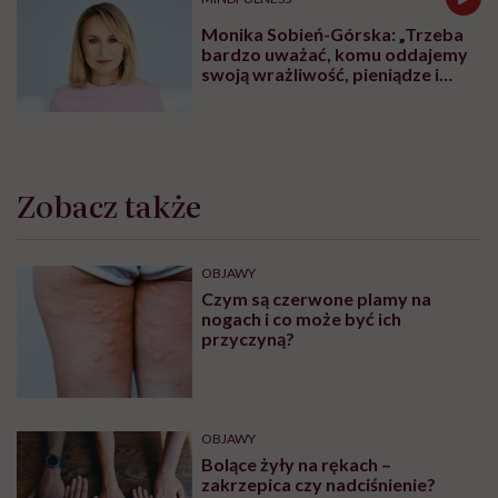
Młodzieży. Tu znajdziesz pomoc
ZDROWIE PSYCHICZNE
Centra Zdrowia Psychicznego dla
osób dorosłych. Tu znajdziesz
pomoc
ZABURZENIA PSYCHICZNE
Życie z fobią społeczną. „Wolałam
iść godzinę pieszo, niż wsiąść do
autobusu czy pociągu”
MINDFULNESS
Monika Sobień-Górska: „Trzeba