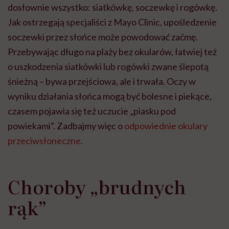
dosłownie wszystko: siatkówkę, soczewkę i rogówkę.
Jak ostrzegają specjaliści z Mayo Clinic, upośledzenie
soczewki przez słońce może powodować zaćmę.
Przebywając długo na plaży bez okularów, łatwiej też
o uszkodzenia siatkówki lub rogówki zwane ślepotą
śnieżną – bywa przejściowa, ale i trwała. Oczy w
wyniku działania słońca mogą być bolesne i piekące,
czasem pojawia się też uczucie „piasku pod
powiekami”. Zadbajmy więc o
odpowiednie okulary
przeciwsłoneczne
.
Choroby „brudnych
rąk”