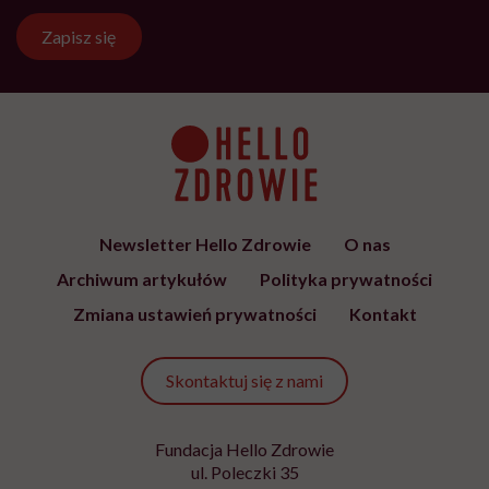
jest społecznym głosem USP Zdrowie.
Bądź z nami na bieżąco
Co tydzień wybieramy teksty, rozmowy i podcasty Hello
Zdrowie o ciele, psychice i codziennym życiu. Zapisz się i
czytaj bez pośpiechu.
Adres
e-
mail
*
Podanie adresu e-mail oraz kliknięcie „Zapisz się” oznacza zgodę na
otrzymywanie wiadomości o nowościach, produktach, promocjach lub
usługach dot. Hello Zdrowie. W dowolnym momencie możesz zrezygnować z
otrzymywania newslettera. Wycofanie zgody nie ma wpływu na zgodność z
prawem przetwarzania, którego dokonano przed jej wycofaniem. Zapoznaj się
z informacjami o przetwarzaniu danych osobowych, w tym o przysługujących
Ci prawach, w naszej
Polityce prywatności
.
Zapisz się