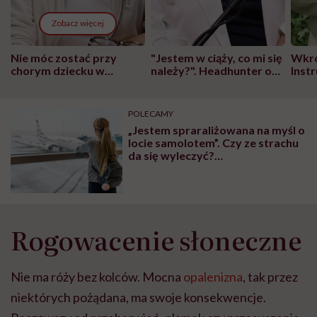
Zobacz więcej
Nie móc zostać przy
"Jestem w ciąży, co mi się
Wkró
chorym dziecku w
należy?". Headhunter o
Inst
szpitalu to tortura.
zmianie pokoleniowej u
atak
"Przeszkadzać w tym
kobiet w ciąży na rynku
wars
może chyba tylko
pracy
eksp
POLECAMY
głupota i brak
„Jestem spraraliżowana na myśl o
wyobraźni"
locie samolotem”. Czy ze strachu
da się wyleczyć?
Porozmawialiśmy z psychologiem
i dziewczynami
Rogowacenie słoneczne
Nie ma róży bez kolców. Mocna
opalenizna
, tak przez
niektórych pożądana, ma swoje konsekwencje.