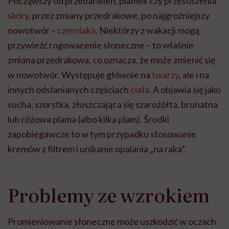
Począwszy od przebarwień, plamek czy przesuszenia
skóry
, przez zmiany przedrakowe, po najgroźniejszy
nowotwór –
czerniaka
. Niektórzy z wakacji mogą
przywieźć rogowacenie słoneczne – to właśnie
zmiana przedrakowa, co oznacza, że może zmienić się
w nowotwór. Występuje głównie na
twarzy
, ale i na
innych odsłanianych częściach
ciała
. A objawia się jako
sucha, szorstka, złuszczająca się szarożółta, brunatna
lub różowa plama (albo kilka plam). Środki
zapobiegawcze to w tym przypadku stosowanie
kremów z filtrem i unikanie opalania „na raka”.
Problemy ze wzrokiem
Promieniowanie słoneczne może uszkodzić w oczach