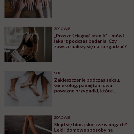
bardzo uważać, komu oddajemy
swoją wrażliwość, pieniądze i
zaufanie”
Zobacz także
OBJAWY
Czym są czerwone plamy na
nogach i co może być ich
przyczyną?
OBJAWY
Bolące żyły na rękach –
zakrzepica czy nadciśnienie?