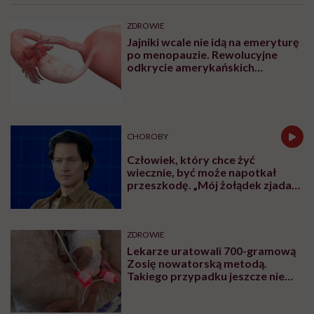
Dorota Szelągowska: „Kocham
siebie dużo bardziej niż
kiedykolwiek do tej pory”
Najpopularniejsze
ZDROWIE