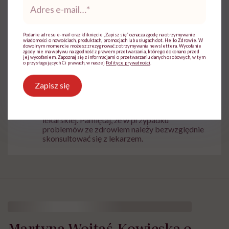
Powiązane tematy:
e-
mail
*
Choroby weneryczne
Choroby zakaźne
Podanie adresu e-mail oraz kliknięcie „Zapisz się” oznacza zgodę na otrzymywanie
wiadomości o nowościach, produktach, promocjach lub usługach dot. Hello Zdrowie. W
dowolnym momencie możesz zrezygnować z otrzymywania newslettera. Wycofanie
Nowotwory
Urlop
wakacje
zgody nie ma wpływu na zgodność z prawem przetwarzania, którego dokonano przed
jej wycofaniem. Zapoznaj się z informacjami o przetwarzaniu danych osobowych, w tym
o przysługujących Ci prawach, w naszej
Polityce prywatności
.
Zapisz się
Treści zawarte w serwisie mają wyłącznie
i
charakter informacyjny i nie stanowią porady
lekarskiej. Pamiętaj, że w przypadku
problemów ze zdrowiem należy bezwzględnie
skonsultować się z lekarzem.
Martyna Wojtaś-Kowieska o