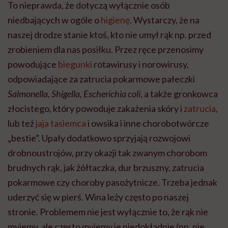
To nieprawda, że dotyczą wyłącznie osób
niedbających w ogóle o
higienę
. Wystarczy, że na
naszej drodze stanie ktoś, kto nie umył rąk np. przed
zrobieniem dla nas posiłku. Przez ręce przenosimy
powodujące
biegunki
rotawirusy i norowirusy,
odpowiadające za zatrucia pokarmowe pałeczki
Salmonella, Shigella, Escherichia coli
, a także gronkowca
złocistego, który powoduje zakażenia skóry i
zatrucia
,
lub też
jaja tasiemca
i owsika i inne chorobotwórcze
„bestie”. Upały dodatkowo sprzyjają rozwojowi
drobnoustrojów, przy okazji tak zwanym chorobom
brudnych rąk, jak żółtaczka, dur brzuszny, zatrucia
pokarmowe czy choroby pasożytnicze. Trzeba jednak
uderzyć się w pierś. Wina leży często po naszej
stronie. Problemem nie jest wyłącznie to, że rąk nie
myjemy, ale często myjemy je niedokładnie (np. nie