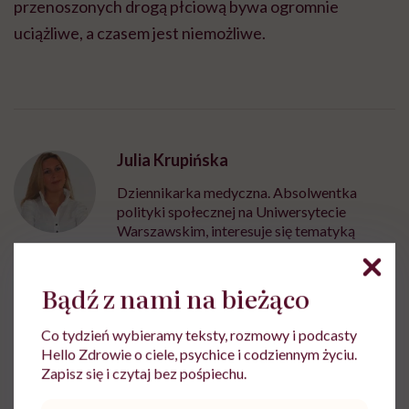
przenoszonych drogą płciową bywa ogromnie
uciążliwe, a czasem jest niemożliwe.
Julia Krupińska
Dziennikarka medyczna. Absolwentka
polityki społecznej na Uniwersytecie
Warszawskim, interesuje się tematyką
zdrowia i medycyny
Zobacz profil
Bądź z nami na bieżąco
Co tydzień wybieramy teksty, rozmowy i podcasty
Udostępnij
Hello Zdrowie o ciele, psychice i codziennym życiu.
Zapisz się i czytaj bez pośpiechu.
Adres