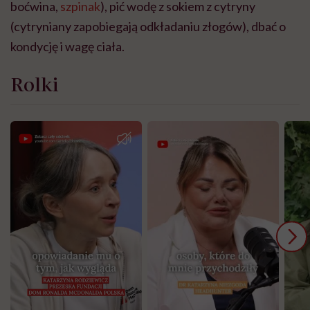
boćwina,
szpinak
), pić wodę z sokiem z cytryny
(cytryniany zapobiegają odkładaniu złogów), dbać o
kondycję i wagę ciała.
Rolki