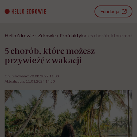
Go
to
Fundacja
content
HelloZdrowie
›
Zdrowie
›
Profilaktyka
›
5 chorób, które możes
5 chorób, które możesz
przywieźć z wakacji
Opublikowano:
20.08.2022 11:00
Aktualizacja:
11.01.2024 14:50