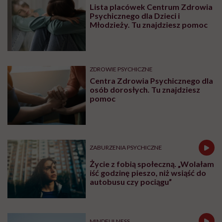
Prof. Zbigniew Izdebski:
„Edukacja zdrowotna jeszcze
nigdy nie była tak potrzebna jak
teraz, kiedy jest taki chaos
informacyjny”
BADANIA
Stetoskop. Jak niezręczna
sytuacja doprowadziła do
wielkiego odkrycia
Najnowsze w naszym serwisie
ZDROWIE PSYCHICZNE
Lista placówek Centrum Zdrowia
Psychicznego dla Dzieci i