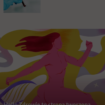
ZDROWIE
Krwiak mózgu – co warto
wiedzieć na temat tej patologii?
PROFILAKTYKA
Wszyscy wkoło porozbierani, a
ty siedzisz pod kocem? To mogą
być zaburzenia termoregulacji –
wynikające z choroby lub złych
nawyków
PROFILAKTYKA
Bazocyty podwyższone –
przyczyny. Co oznacza taki stan?