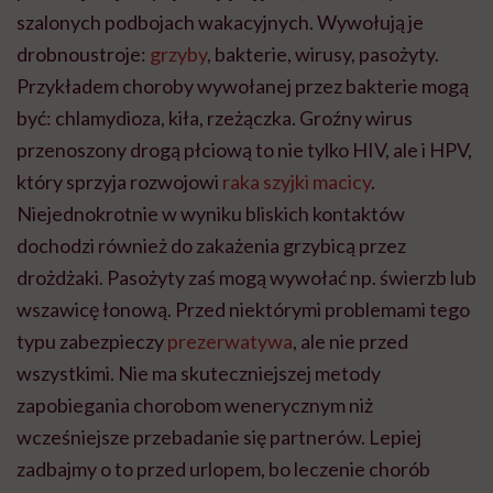
szalonych podbojach wakacyjnych. Wywołują je
drobnoustroje:
grzyby
, bakterie, wirusy, pasożyty.
Przykładem choroby wywołanej przez bakterie mogą
być: chlamydioza, kiła, rzeżączka. Groźny wirus
przenoszony drogą płciową to nie tylko HIV, ale i HPV,
który sprzyja rozwojowi
raka szyjki macicy
.
Niejednokrotnie w wyniku bliskich kontaktów
dochodzi również do zakażenia grzybicą przez
drożdżaki. Pasożyty zaś mogą wywołać np. świerzb lub
wszawicę łonową. Przed niektórymi problemami tego
typu zabezpieczy
prezerwatywa
, ale nie przed
wszystkimi. Nie ma skuteczniejszej metody
zapobiegania chorobom wenerycznym niż
wcześniejsze przebadanie się partnerów. Lepiej
zadbajmy o to przed urlopem, bo leczenie chorób